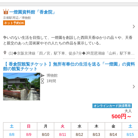
一燈園資料館「香倉院」
京都駅周辺／博物館
ネット予約OK
争いのない生活を目指して、一燈園を創設した西田天香ゆかりの品々や、天香
と親交のあった芸術家やその人たちの作品を展示している。
(1)◆京阪京津線「四ノ宮」駅下車、徒歩7分◆JR琵琶湖線「山科」駅下車、徒歩20分◆地下鉄東西線「山科」駅下車、徒歩20分（琵琶湖疏水端）
【 香倉院観覧チケット 】無所有奉仕の生活を送る「一燈園」の資料
館の観覧チケット
博物館
1時間
オンラインカード決済専用
大人
500円～
土
日
月
火
水
木
金
土
8/8
8/9
8/10
8/11
8/12
8/13
8/14
8/15