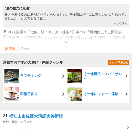
“夏の観光に最適”
暑さを避けるのに利用させてもらいました。博物館は子供には難しいかなと思ってい
ましたが、とんでもなく面...
by はるさん
(1)京阪電車「七条」駅下車、東へ徒歩7分 市バス「博物館三十三間堂前」下車すぐ
その他：【営業時間】 9:30?17:00（金曜日は20:00まで開館） ※入館は各
閉館の30分前まで ※特別展時は変更の場合あり 【定休日】 毎週月曜（祝日
の場合、翌火曜日休館）、年末年始、臨時休館あり 2026年3月24日?4月16
王道
子連れ
日 庭園のみ開館 2026年4月17日 全館休館 2026年6月16日?7月12日 庭
園のみ開館 2026年9月8日?10月4日 庭園のみ開館 2026年12月1日?12月
京都でおすすめの遊び・体験ジャンル
ネット予約OK
20日 庭園のみ開館 2026年12月28日?2027年1月1日 全館休館 2027年3
月24日?4月18日 庭園のみ開館
その他風呂・スパ・サロ
ラフティング
ン
和菓子作り
その他レジャー・体験
21
福知山市佐藤太清記念美術館
綾部・福知山／美術館