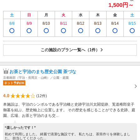
1,500円～
土
日
月
火
水
木
金
土
8/8
8/9
8/10
8/11
8/12
8/13
8/14
8/15
この施設のプラン一覧へ（1件）
お茶と宇治のまち歴史公園 茶づな
京都南部（宇治・長岡京・山崎）／公園・庭園
ネット予約OK
4.0
(12件)
本施設は、宇治のシンボルである宇治橋と史跡宇治川太閤堤跡、莵道稚郎皇子
御墓を結ぶ、歴史軸上に位置します。 その歴史を感じることができる史跡、庭
園、広場、お茶と宇治のまち交...
“楽しかったです！”
初めて利用しました。 綺麗で清潔な施設です。 私たちは、茶筒作りを体験しまし
た。 担当してくださった...