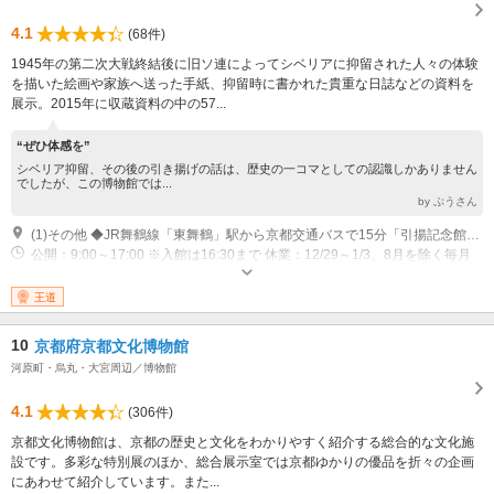
4.1
(68件)
1945年の第二次大戦終結後に旧ソ連によってシベリアに抑留された人々の体験
を描いた絵画や家族へ送った手紙、抑留時に書かれた貴重な日誌などの資料を
展示。2015年に収蔵資料の中の57...
“ぜひ体感を”
シベリア抑留、その後の引き揚げの話は、歴史の一コマとしての認識しかありません
でしたが、この博物館では...
by ぷうさん
(1)その他 ◆JR舞鶴線「東舞鶴」駅から京都交通バスで15分「引揚記念館前」下車◆舞鶴若狭自動車道「舞鶴東」ICから15分
公開：9:00～17:00 ※入館は16:30まで 休業：12/29～1/3、8月を除く毎月
第三木曜日
王道
10
京都府京都文化博物館
河原町・烏丸・大宮周辺／博物館
4.1
(306件)
京都文化博物館は、京都の歴史と文化をわかりやすく紹介する総合的な文化施
設です。多彩な特別展のほか、総合展示室では京都ゆかりの優品を折々の企画
にあわせて紹介しています。また...