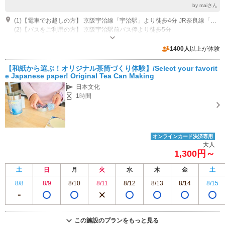
by maiさん
(1)【電車でお越しの方】 京阪宇治線「宇治駅」より徒歩4分 JR奈良線「宇治駅」南出口より徒歩12分
(2)【バスをご利用の方】 京阪宇治駅前バス停より徒歩5分
営業時間：9:00~17:00 年中無休 ※ 施設点検、気象状況などで臨時休業を
する場合があります。 (館内にあるミュージアムの最終入場時間は16：30で
1400人
以上が体験
す。)
専用駐車場あり（有料）73台 身障者用駐車場3台含 30分150円最大料金800円
【和紙から選ぶ！オリジナル茶筒づくり体験】/Select your favorit
e Japanese paper! Original Tea Can Making
日本文化
1時間
オンラインカード決済専用
大人
1,300円～
土
日
月
火
水
木
金
土
8/8
8/9
8/10
8/11
8/12
8/13
8/14
8/15
この施設のプランをもっと見る