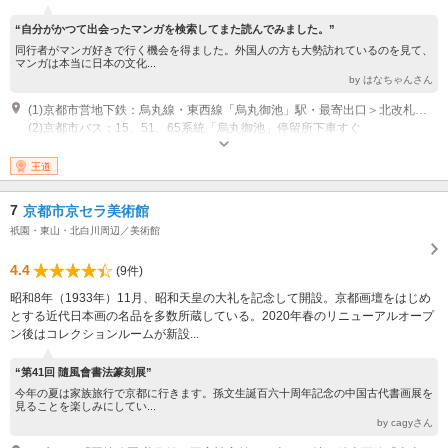
“自分がかつて出会ったマンガを検索してまた読んでみました。”
同行者がマンガ好きで行く機会を得ました。外国人の方も大勢訪れているのを見て、
マンガは本当に日本の文化...
by はなちゃんさん
(1)京都市営地下鉄：烏丸線・東西線「烏丸御池」駅・最寄出口＞北改札口2番出口・烏丸御池交差点の北西角（ハローワーク前）から烏丸通を北へ50m
(2)京都市バス：15、51、65系統「烏丸御池」停留所下車すぐ
営業時間：午前10時～午後6時 (最終入館時刻： 午後5時30分) 休館日：毎週
水曜日 （休祝日の場合は翌日）、年末年始、メンテナンス期間
王道
7
京都市京セラ美術館
祇園・東山・北白川周辺／美術館
4.4
(9件)
昭和8年（1933年）11月、昭和天皇の大礼を記念して開設。京都画壇をはじめ
とする近代日本画の名品を多数所蔵している。2020年春のリニューアルオープ
ン後はコレクションルームが新設...
“第41回 隨風會書法篆刻展”
今年の夏は家族旅行で京都に行きます。孫文生誕百六十周年記念の中国古代書画展を
見ることを楽しみにしてい...
by cagyさん