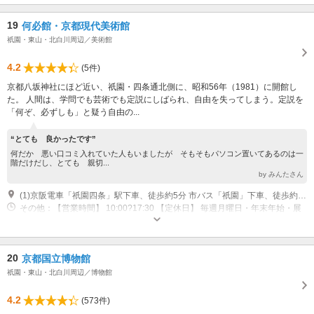
19
何必館・京都現代美術館
祇園・東山・北白川周辺／美術館
4.2
(5件)
京都八坂神社にほど近い、祇園・四条通北側に、昭和56年（1981）に開館し
た。 人間は、学問でも芸術でも定説にしばられ、自由を失ってしまう。定説を
「何ぞ、必ずしも」と疑う自由の...
“とても 良かったです”
何だか 悪い口コミ入れていた人もいましたが そもそもパソコン置いてあるのは一
階だけだし、とても 親切...
by みんたさん
(1)京阪電車「祇園四条」駅下車、徒歩約5分 市バス「祇園」下車、徒歩約3分
その他：【営業時間】 10:00?17:30 【定休日】 毎週月曜日・年末年始・展
示替え期間
20
京都国立博物館
祇園・東山・北白川周辺／博物館
4.2
(573件)