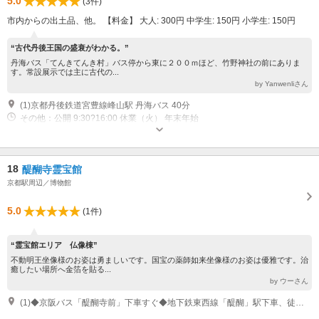
5.0
(3件)
市内からの出土品、他。 【料金】 大人: 300円 中学生: 150円 小学生: 150円
“古代丹後王国の盛衰がわかる。”
丹海バス「てんきてんき村」バス停から東に２００ｍほど、竹野神社の前にありま
す。常設展示では主に古代の...
by Yanwenliさん
(1)京都丹後鉄道宮豊線峰山駅 丹海バス 40分
その他：公開 9:30?16:00 休業（火） 年末年始
18
醍醐寺霊宝館
京都駅周辺／博物館
5.0
(1件)
“霊宝館エリア 仏像棟”
不動明王坐像様のお姿は勇ましいです。国宝の薬師如来坐像様のお姿は優雅です。治
癒したい場所へ金箔を貼る...
by ウーさん
(1)◆京阪バス「醍醐寺前」下車すぐ◆地下鉄東西線「醍醐」駅下車、徒歩10分