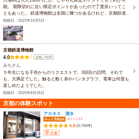
能。 期限切れに近い限定ポイントがあったので丁度良いってこ
ともあった。 鉄道博物館は全国に幾つかあるけれど、京都鉄道...
投稿日：2025年10月5日
京都鉄道博物館
4.0
女性／50代
みちさん
５年生になる子供からのリクエストで、3回目の訪問。それで
も、大満足でした。触ると動く扉やパンタグラフ、電車は何度も
楽しめたようでした。
投稿日：2025年9月16日
京都の体験スポット
アカネス 清水
ポイント2％
ネット予約OK
4.9
(3,740件)
王道