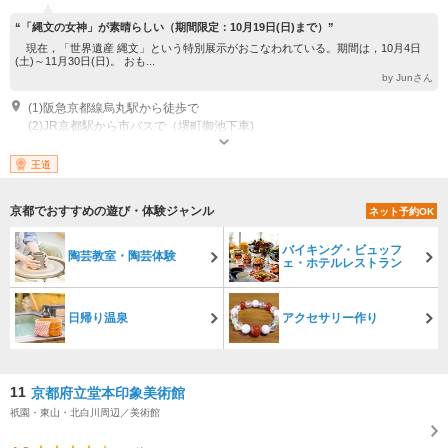
“「縄文の女神」が素晴らしい（期間限定：10月19日(日)まで）”
現在，「世界遺産 縄文」という特別展示がおこなわれている。期間は，10月4日
(土)～11月30日(日)。 おも...
by Junさん
(1)阪急京都線烏丸駅から徒歩で
(2)JR京都駅から市バスで（堺町御池下車)
開館：10:00～19:30 入場は19時まで 休館：月 12／28～1／3 （祝日は翌
日）
王道
京都でおすすめの遊び・体験ジャンル
ネット予約OK
バイキング・ビュッフ
陶芸教室・陶芸体験
ェ・ホテルレストラン
日帰り温泉
アクセサリー作り
11
京都府立堂本印象美術館
祇園・東山・北白川周辺／美術館