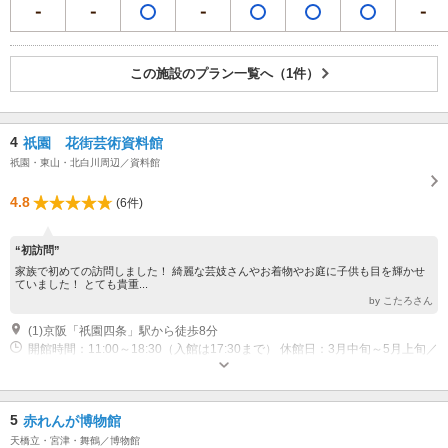
この施設のプラン一覧へ（1件）
4
祇園 花街芸術資料館
祇園・東山・北白川周辺／資料館
4.8
(6件)
“初訪問”
家族で初めての訪問しました！ 綺麗な芸妓さんやお着物やお庭に子供も目を輝かせ
ていました！ とても貴重...
by こたろさん
(1)京阪「祇園四条」駅から徒歩8分
開館時間：11:00～18:30（入館は17:30まで） 休館日：3月中旬～5月上旬／
年末年始／その他不定休 ※臨時休館する場合があるため、ご来館の前にウ
ェブサイトにてご確認ください
5
赤れんが博物館
天橋立・宮津・舞鶴／博物館