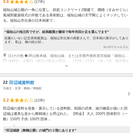
3.6
(17件)
福知山城公園の一角に位置し、鉄筋コンクリート2階建て、隅櫓（すみやぐら）
風城郭建築様式の外観である美術館は、福知山城の天守閣とよくマッチしてい
る。福知山市出身の日本画家で...
“福知山の地元民ですが、絵画鑑賞が趣味で毎年何回か足を運んでます”
佐藤たいせい記念美術鑑賞は、福知山市出身の画家さんで、日本画の展示がしてあり
ます。 私は、椿の絵が好...
by ゆりちゃんさん
(1)その他 ◆JR山陰本線、福知山線、または京都丹後鉄道宮福線「福知山」駅下車、徒歩15分
休館日：火曜日（祝日の場合は翌日）、12/28～12/31、1/4～1/6、展示替え
時 開館時間：9時～17時（入館は16時30分まで）
22
田辺城資料館
天橋立・宮津・舞鶴／博物館
3.2
(12件)
田辺城の資料を収集・展示している資料館。戦国の武将、細川幽斎が築いた田
辺城は優美な姿から舞鶴城とも呼ばれた。 【料金】 大人: 200円 団体割引（一
般）150円 子供: 100円 団体...
“田辺城跡（舞鶴公園）の城門の２階にあります”