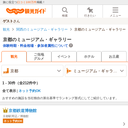
旅に役立つ
口コミ100万件
掲載！
検索
行きたい
メニュー
ゲスト
さん
観光
関西のミュージアム・ギャラリー
京都のミュージアム・ギャラリー
京都のミュージアム・ギャラリー
体験時期・料金相場・参加者属性について
ご当地
観光
イベント
ホテル
お土産
グルメ
京都
ミュージアム・ギャラリー
1 - 30件
（全212件中）
全て表示
ネット予約OK
おすすめの施設を当社独自の算出基準でランキング形式にしてご紹介しています。
京都鉄道博物館
京都駅周辺／博物館
ネット予約OK