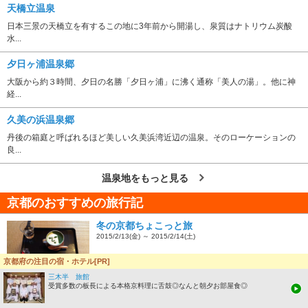
天橋立温泉
日本三景の天橋立を有するこの地に3年前から開湯し、泉質はナトリウム炭酸
水...
夕日ヶ浦温泉郷
大阪から約３時間、夕日の名勝「夕日ヶ浦」に沸く通称「美人の湯」。他に神
経...
久美の浜温泉郷
丹後の箱庭と呼ばれるほど美しい久美浜湾近辺の温泉。そのローケーションの
良...
温泉地をもっと見る
京都のおすすめの旅行記
冬の京都ちょこっと旅
2015/2/13(金) ～ 2015/2/14(土)
京都府の注目の宿・ホテル[PR]
三木半 旅館
受賞多数の板長による本格京料理に舌鼓◎なんと朝夕お部屋食◎
銀閣寺周辺を哲学の道沿いに歩いて、半日ちょこっと観光しました。食事や