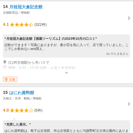
14
月桂冠大倉記念館
京都駅周辺／博物館
4.1
(322件)
“月桂冠大倉記念館【酒蔵ツーリズム】の2023年10月の口コミ”
試飲ができます！写真にありますが、妻が②を気に入って、店で買っていました。こ
こでしか飲めないand買え...
by やんまあさん
(1)JR京都駅から市バスで
開館：9:30～16:30 休館：お盆と年末年始
王道
15
はにわ資料館
天橋立・宮津・舞鶴／博物館
4.0
(5件)
“充実した展示。”
はにわ資料館は、蛭子山古墳群、作山古墳群とともに与謝野町立古墳公園内にありま