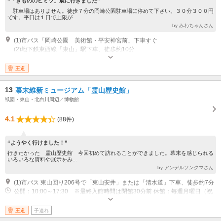
“「きもののヒミツ」展に行きました”
駐車場はありません。徒歩７分の岡崎公園駐車場に停めて下さい。３０分３００円
です。平日は１日で上限が...
by みわちゃんさん
(1)市バス「岡崎公園 美術館・平安神宮前」下車すぐ
(2)地下鉄東西線「東山」駅下車、徒歩約10分
開館時間：午前10時～午後6時（入館は午後5時30分まで）※夜間開館（企
画展開催中の金）あり 休館日：毎週月曜日（月曜日が休日に当たる場合
王道
は、翌日が休館）及び年末・年始 その他：※時間、休館は臨時変更の場合
あり ホームページで確認ください
13
幕末維新ミュージアム「霊山歴史館」
祇園・東山・北白川周辺／博物館
4.1
(88件)
“ようやく行けました！”
行きたかった 霊山歴史館 今回初めて訪れることができました。幕末を感じられる
いろいろな資料や展示をみ...
by アンデルソンクマさん
(1)市バス 東山回り206号で「東山安井」または「清水道」下車、徒歩約7分
公開：10:00～17:30 ※最終入館時間は閉館30分前 休館：毎週月曜日（祝
日の場合は開館、翌日休館） ※展覧会の切り替え時には展示替え休館日あ
り
王道
子連れ