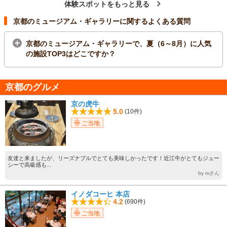
体験スポットをもっと見る
京都のミュージアム・ギャラリーに関するよくある質問
京都のミュージアム・ギャラリーで、夏（6～8月）に人気
の施設TOP3はどこですか？
京都のグルメ
京の虎牛
5.0
(10件)
ご当地
友達と来ましたが、リーズナブルでとても美味しかったです！近江牛がとてもジュー
シーで高級感も...
by mさん
イノダコーヒ 本店
4.2
(690件)
ご当地