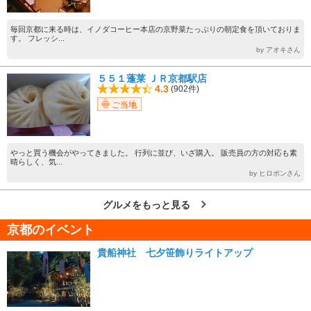
毎回京都に来る時は、イノダコーヒー本店の京野菜たっぷりの朝定食を頂いておりま
す。 フレッシ...
by アオキさん
５５１蓬莱 ＪＲ京都駅店
4.3
(902件)
ご当地
やっと買う機会がやってきました。 行列に並び、いざ購入。 販売員の方の対応も素
晴らしく、気...
by ヒロポンさん
グルメをもっと見る
京都のイベント
貴船神社 七夕笹飾りライトアップ