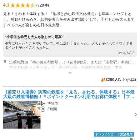
4.3
(728件)
見る！さわる！体験する！ 「地域と歩む鉄道文化拠点」を基本コンセプトと
し、感動とひらめき、知的好奇心を生み出す場所として、子どもから大人まで
すべての人が楽しめる日本最大級...
“小学生も幼児も大人も楽しめて最高”
夕方に行ったところ空いていて、中は涼しく良かった。 大人も子供もワクワクする
ポイントがたくさんあった...
by はるさん
(1)嵯峨野線「梅小路京都西駅」より徒歩約2分。または「京都駅」中央口より徒歩約20分。
(2)京都駅前バス乗り場より「梅小路公園・京都鉄道博物館前」下車。
開館時間：10:00～17:00（入館は16:30まで） 休館日：毎週水曜日・年末年
始（12/30-1/1）ほか ※祝日、春休み、夏休みなどは開館
3200人
以上が体験
駐車場なし
《前売り入場券》実際の鉄道を「見る、さわる、体験する」日本最
大級の鉄道博物館！＊ポイントクーポン利用でお得に体験＊【ファ
ミリーにおすすめ】
博物館
2時間
オンラインカード決済専用
一般