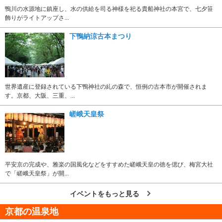
鴨川の水源地に鎮座し、水の供給を司る神様を祀る貴船神社の本宮で、七夕笹
飾りがライトアップさ...
下鴨納涼古本まつり
世界遺産に登録されている下鴨神社の糺の森で、恒例の古本市が開催されま
す。京都、大阪、三重、...
嵯峨天皇祭
平安京の完成や、雅楽の国風化などをすすめた嵯峨天皇の徳を偲び、梅宮大社
で「嵯峨天皇祭」が開...
イベントをもっと見る
京都の温泉地