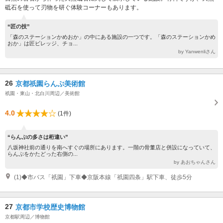
砥石を使って刃物を研ぐ体験コーナーもあります。
“匠の技”
「森のステーションかめおか」の中にある施設の一つです。「森のステーションかめ
おか」は匠ビレッジ、チョ...
by Yanwenliさん
26
京都祇園らんぷ美術館
祇園・東山・北白川周辺／美術館
4.0
(1件)
“らんぷの多さは桁違い”
八坂神社前の通りを南へすぐの場所にあります。一階の骨董店と併設になっていて、
らんぷをかたどった右側の...
by あおちゃんさん
(1)◆市バス「祇園」下車◆京阪本線「祇園四条」駅下車、徒歩5分
27
京都市学校歴史博物館
京都駅周辺／博物館