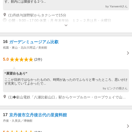
す。館内には隣接する２つ...
by Yanwenliさん
(1)丹鉄与謝野駅からタクシーで15分
公開：9:00～17:00 休業：月 年末年始 １２～２月は月・火曜日
16
ガーデンミュージアム比叡
祇園・東山・北白川周辺／美術館
5.0
(2件)
“展望台もあり”
ここが目的ではなかったものの、時間があったのでふらりと寄ったところ、思いがけ
ず充実していてよかったで...
by ピンクの猫さん
(1)◆叡山電鉄「八瀬比叡山口」駅からケーブルカー・ロープウェイで山頂へ◆各線「京都」駅、京阪本線「三条」駅、または京阪本線「出町柳」駅からバスで「比叡山頂」下車
17
京丹後市立丹後古代の里資料館
丹後・久美浜／博物館