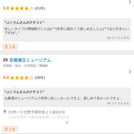
3.8
(41件)
“ぷくりんさんのクチコミ”
珍しいタイプの博物館でしたね(^ ^)非常に面白くて楽しめましたよ(^ ^)また行きたい
ですね^_^
by ぷくりんさん
王道
28
京都佛立ミュージアム
河原町・烏丸・大宮周辺／博物館
4.0
(38件)
“ぷくりんさんのクチコミ”
仏教系のミュージアムで非常に珍しいかったですよ。楽しめて良かったですよ。
by ぷくりんさん
(1)市バス北野天満宮前より徒歩2分
(2)京福電鉄 北野白梅町駅より徒歩5分
開館時間：平日 10～16時・土日祝 10～17時（入館受付終了は閉館30分
前） 休館日：月曜（但し２５日が月曜及び祝祭日の際は開館、翌日代休）
王道