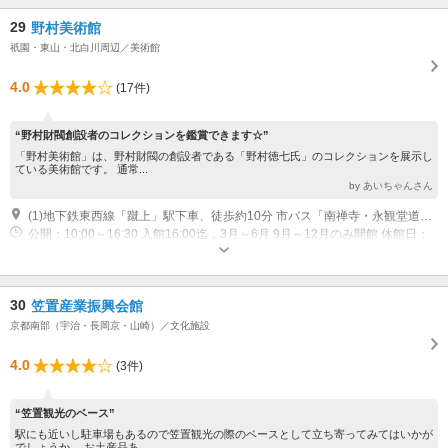
29
野村美術館
祇園・東山・北白川周辺／美術館
4.0
(17件)
“野村財閥創設者のコレクションを鑑賞できます☆”
「野村美術館」は、野村財閥の創設者である「野村徳七氏」のコレクションを展示し
ている美術館です。 通常...
by あいちゃんさん
(1)地下鉄東西線「蹴上」駅下車、徒歩約10分 市バス「南禅寺・永観堂道」下車、徒歩約5分
公開：10:00～16:30 入館16:00迄，3月～6月 9月～12月のみ開館 休館日：
月曜日(祝日の場合は翌日)、夏季、冬季
30
笠置産業振興会館
京都南部（宇治・長岡京・山崎）／文化施設
4.0
(3件)
“笠置観光のベース”
駅にも近いし駐車場もあるので笠置観光の際のベースとして立ち寄ってみてはいかが
でしょうか。 お土産品あ...