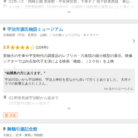
(1)市バス「岡崎公園 美術館・平安神宮前」下車すぐ 地下鉄東西線「東山」駅下車、徒歩約8分
その他：【営業時間】 10:00?18:00（※最終入場時間は展覧会により異なり
ます） 【定休日】 毎週月曜（祝日の場合は開館） 年末年始
8
宇治市源氏物語ミュージアム
京都南部（宇治・長岡京・山崎）／その他ミュージアム・ギャラリー
3.8
(104件)
実物大の牛車や平安時代の調度品のレプリカ・六条院の縮小模型の展示。映像
シアターでは白石加代子主演による映画「橋姫」（２０分）を上映
“結構奥の方にあります。”
宇治川沿いから宇治神社、宇治上神社を見ながら歩いて行くとありました。 大河ド
ラマの影響もありたくさん...
by あからなーたさん
(1)JR奈良線宇治駅から徒歩で
(2)京阪宇治駅から徒歩で
その他：開館時間：9時?17時（入館は16時30分まで） 休館日： 月曜日（祝
日の場合は翌日）、年末年始
王道
9
舞鶴引揚記念館
天橋立・宮津・舞鶴／博物館