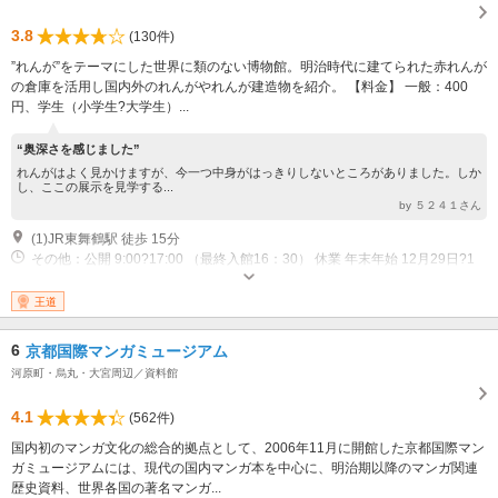
3.8
(130件)
”れんが”をテーマにした世界に類のない博物館。明治時代に建てられた赤れんが
の倉庫を活用し国内外のれんがやれんが建造物を紹介。 【料金】 一般：400
円、学生（小学生?大学生）...
“奥深さを感じました”
れんがはよく見かけますが、今一つ中身がはっきりしないところがありました。しか
し、ここの展示を見学する...
by ５２４１さん
(1)JR東舞鶴駅 徒歩 15分
その他：公開 9:00?17:00 （最終入館16：30） 休業 年末年始 12月29日?1
月1日
王道
6
京都国際マンガミュージアム
河原町・烏丸・大宮周辺／資料館
4.1
(562件)
国内初のマンガ文化の総合的拠点として、2006年11月に開館した京都国際マン
ガミュージアムには、現代の国内マンガ本を中心に、明治期以降のマンガ関連
歴史資料、世界各国の著名マンガ...