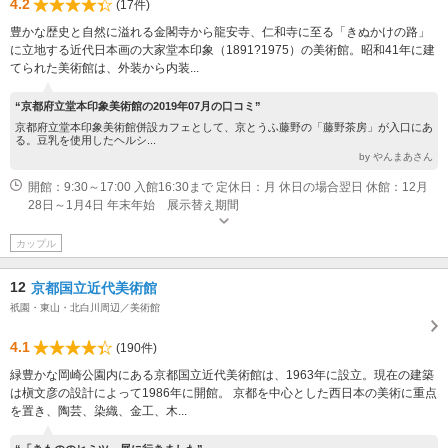
4.2
(17件)
豊かな歴史と自然に溢れる金閣寺から龍安寺、仁和寺に至る「きぬかけの路」
に立地する近代日本画の大家堂本印象（1891?1975）の美術館。昭和41年に建
てられた美術館は、外装から内装...
“京都府立堂本印象美術館の2019年07月の口コミ”
京都府立堂本印象美術館併設カフェとして、京とうふ藤野の「藤野茶房」が入口にあ
る。豆乳を使用したヘルシ...
by やんまあさん
開館：9:30～17:00 入館16:30まで 定休日：月 休日の場合翌日 休館：12月
28日～1月4日 年末年始 展示替え期間
カップル
12
京都国立近代美術館
祇園・東山・北白川周辺／美術館
4.1
(190件)
緑豊かな岡崎公園内にある京都国立近代美術館は、1963年に設立。現在の建築
は槇文彦の設計によって1986年に開館。 京都を中心とした西日本の美術に重点
を置き、陶芸、染織、金工、木...