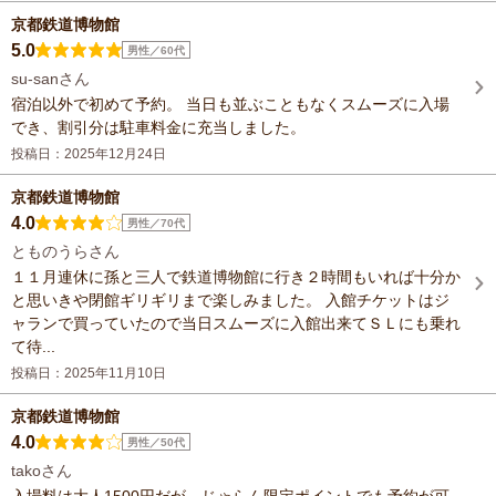
京都鉄道博物館
5.0
男性／60代
su-sanさん
宿泊以外で初めて予約。 当日も並ぶこともなくスムーズに入場
でき、割引分は駐車料金に充当しました。
投稿日：2025年12月24日
京都鉄道博物館
4.0
男性／70代
とものうらさん
１１月連休に孫と三人で鉄道博物館に行き２時間もいれば十分か
と思いきや閉館ギリギリまで楽しみました。 入館チケットはジ
ャランで買っていたので当日スムーズに入館出来てＳＬにも乗れ
て待...
投稿日：2025年11月10日
京都鉄道博物館
4.0
男性／50代
takoさん
入場料は大人1500円だが、じゃらん限定ポイントでも予約が可