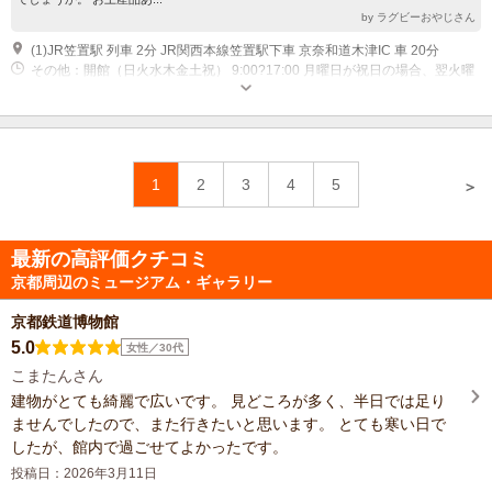
by ラグビーおやじさん
(1)JR笠置駅 列車 2分 JR関西本線笠置駅下車 京奈和道木津IC 車 20分
その他：開館（日火水木金土祝） 9:00?17:00 月曜日が祝日の場合、翌火曜
日は休館
1
2
3
4
5
＞
最新の高評価クチコミ
京都周辺のミュージアム・ギャラリー
京都鉄道博物館
5.0
女性／30代
こまたんさん
建物がとても綺麗で広いです。 見どころが多く、半日では足り
ませんでしたので、また行きたいと思います。 とても寒い日で
したが、館内で過ごせてよかったです。
投稿日：2026年3月11日