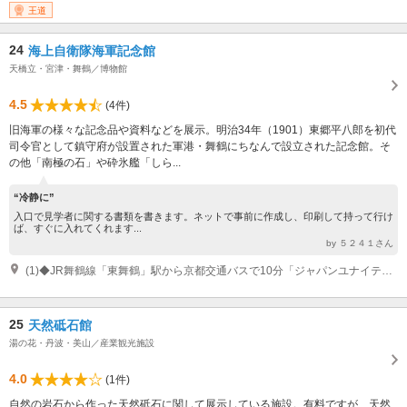
業：110時～17時（入館は16時30分まで）
王道
24
海上自衛隊海軍記念館
天橋立・宮津・舞鶴／博物館
4.5
(4件)
旧海軍の様々な記念品や資料などを展示。明治34年（1901）東郷平八郎を初代
司令官として鎮守府が設置された軍港・舞鶴にちなんで設立された記念館。そ
の他「南極の石」や砕氷艦「しら...
“冷静に”
入口で見学者に関する書類を書きます。ネットで事前に作成し、印刷して持って行け
ば、すぐに入れてくれます...
by ５２４１さん
(1)◆JR舞鶴線「東舞鶴」駅から京都交通バスで10分「ジャパンユナイテッド造船前」下車、徒歩5分◆舞鶴若狭自動車道「舞鶴東」ICから15分
25
天然砥石館
湯の花・丹波・美山／産業観光施設
4.0
(1件)
自然の岩石から作った天然砥石に関して展示している施設。有料ですが、天然