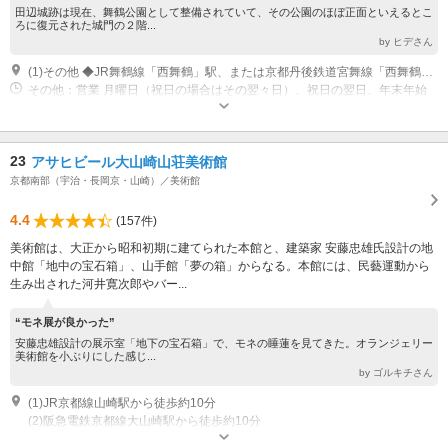
田辺城跡は現在、舞鶴公園として整備されていて、その公園のほぼ正面といえるとこ
ろに復元された城門の２階...
by ヒデさん
(1)その他 ◆JR舞鶴線「西舞鶴」駅、または京都丹後鉄道宮舞線「西舞鶴」駅下車、徒歩5分◆舞鶴若狭自動車道「舞鶴西」ICから10分
その他：営業 月曜日（祝日の場合はその翌々日）、祝日の翌日、年末年始
（12/29?1/3） 営業 9時?17時
23
アサヒビール大山崎山荘美術館
京都南部（宇治・長岡京・山崎）／美術館
4.4
(157件)
美術館は、大正から昭和初期に建てられた本館と、建築家 安藤忠雄氏設計の地
中館「地中の宝石箱」、山手館「夢の箱」からなる。本館には、民藝運動から
生み出された河井寛次郎やバー...
“モネ展が良かった”
安藤忠雄設計の展示室「地下の宝石箱」で、モネの睡蓮を見てきた。オランジェリー
美術館を小ぶりにした感じ...
by ゴルキチさん
(1)JR京都線山崎駅から徒歩約10分
(2)阪急電鉄京都線大山崎駅から徒歩約10分
営業：月曜日（祝日の場合は翌日）、年末年始、その他臨時休館日有り 営