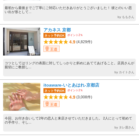
最初から最後までご丁寧にご対応いただきありがとうございました！ 彼とのいい思
い出が形として...
by ももさん
アカネス 京都
ポイント2％
ネット予約OK
4.9
(4,829件)
王道
コツとしてはリングの表面に対してしっかりと斜めにあててあげること。店員さんが
親切にご教授し...
by カイトさん
itoaware-いとあはれ-京都店
ポイント2％
ネット予約OK
4.9
(3,008件)
王道
今回、お付き合いして2年の恋人と来店させていただきました。 2人にとって初めて
の手作り、そし...
by タレ眉さん