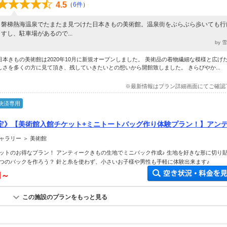
4.5
（
6件
）
磐梯熱海温泉でたまたま見つけた日本きもの美術館。温泉街をぶらぶら歩いても行
すし、駐車場があるので...
by 
日本きもの美術館は2020年10月に新規オープンしました。 美術品の着物繊細な模様と広げ
しさを多くの方に見て頂き、残していきたいとの想いから開館致しました。 きらびやか...
※最新情報はプラン詳細画面にてご確認
決済専用
定》【美術館入館チケット+ミニトートバッグ作り体験プラン！】アン
でバックをつくろう♪初心者大歓迎
ャラリー ＞ 美術館
ットのお得なプラン！ アンティークきもの生地でミニバック作成♪ 生地を好きな形に切り
つのバックを作ろう？ 針と糸を使わず、小さいお子様や男性も手軽に体験出来ます♪
円～
この施設のプランをもっと見る