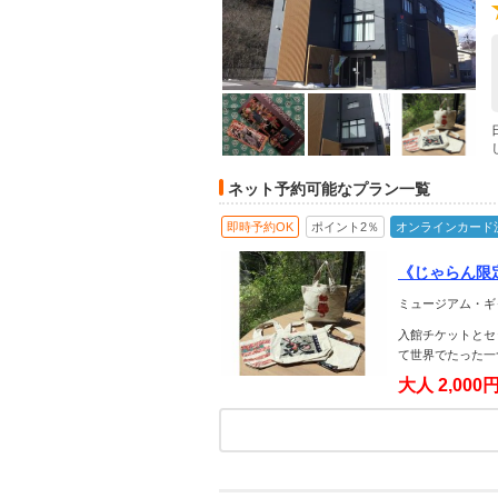
ネット予約可能なプラン一覧
即時予約OK
ポイント2％
オンラインカード
《じゃらん限
クきもの生地
ミュージアム・ギ
入館チケットとセ
て世界でたった一
大人
2,000