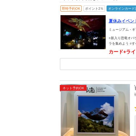
即時予約OK
ポイント2％
オンラインカード
夏休みイベン
1～8/16）
ミュージアム・ギ
○新入り恐竜オバ
ラを集めよう ○
カード+ラ
ネット予約OK