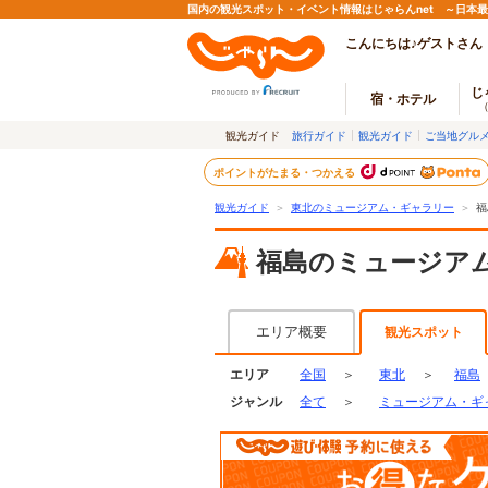
国内の観光スポット・イベント情報はじゃらんnet ～日本
こんにちは♪ゲストさん
じ
宿・ホテル
観光ガイド
旅行ガイド
観光ガイド
ご当地グル
ポイントがたまる・つかえる
観光ガイド
＞
東北のミュージアム・ギャラリー
＞
福
福島のミュージア
エリア概要
観光スポット
エリア
全国
＞
東北
＞
福島
ジャンル
全て
＞
ミュージアム・ギ