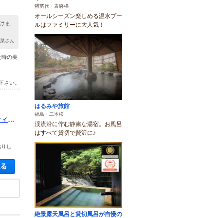
猪苗代・表磐梯
オールシーズン楽しめる温水プー
けま
ルはファミリーに大人気！
雪菜さん
た時の美
下さい。
はるみや旅館
福島・二本松
ティー
渓流沿に佇む静粛な湯宿。お風呂
はすべて貸切で贅沢に♪
貼りし
空き状況・料金を見る
絶景露天風呂と貸切風呂が自慢の