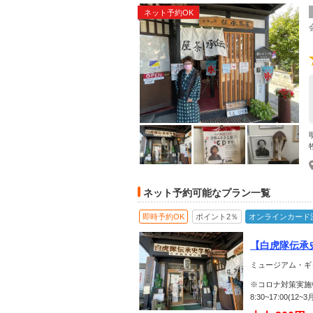
ネット予約OK
ネット予約可能なプラン一覧
即時予約OK
ポイント2％
オンラインカード
【白虎隊伝承
組ゆかりのも
ミュージアム・ギ
※コロナ対策実施
8:30~17:00(12~3