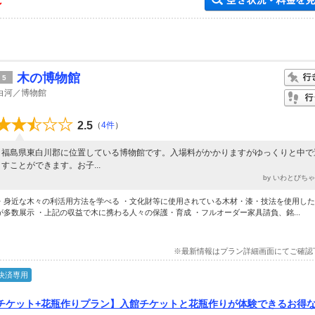
～
木の博物館
5
白河／博物館
2.5
（
4件
）
福島県東白川郡に位置している博物館です。入場料がかかりますがゆっくりと中で
すことができます。お子...
by いわとびち
・身近な木々の利活用方法を学べる ・文化財等に使用されている木材・漆・技法を使用し
が多数展示 ・上記の収益で木に携わる人々の保護・育成 ・フルオーダー家具請負、銘...
※最新情報はプラン詳細画面にてご確認
決済専用
チケット+花瓶作りプラン】入館チケットと花瓶作りが体験できるお得