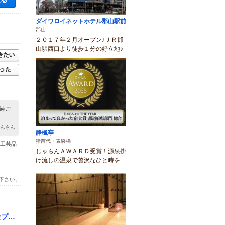
ダイワロイネットホテル郡山駅前
郡山
２０１７年２月オープン♪ＪＲ郡
山駅西口より徒歩１分の好立地♪
過ご
ゃんさん
静楓亭
猪苗代・表磐梯
た工芸品
じゃらんＡＷＡＲＤ受賞！源泉掛
け流しの温泉で贅沢なひと時を
下さい。
なプラ