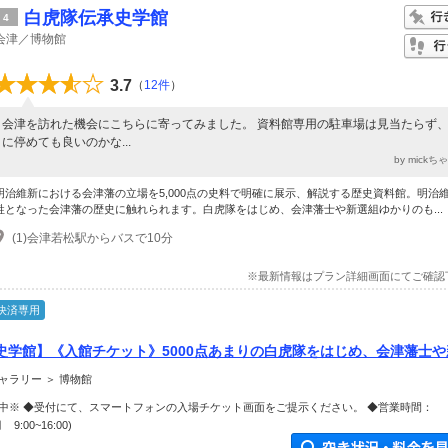
白虎隊伝承史学館
4
会津／博物館
3.7
（
12件
）
会津を訪れた機会にこちらに寄ってみました。 資料館専用の駐車場は見当たらず
に停めても良いのかな...
by mick
明治維新における会津藩の立場を5,000点の史料で明確に展示、解説する歴史資料館。明治
牲となった会津藩の歴史に触れられます。白虎隊をはじめ、会津藩士や新選組ゆかりのも...
(1)会津若松駅からバスで10分
※最新情報はプラン詳細画面にてご確認
決済専用
史学館】《入館チケット》5000点あまりの白虎隊をはじめ、会津藩士や
のを展示しております♪
ャラリー ＞ 博物館
中※ ◆受付にて、スマートフォンの入場チケット画面をご提示ください。 ◆営業時間：
月 9:00~16:00)