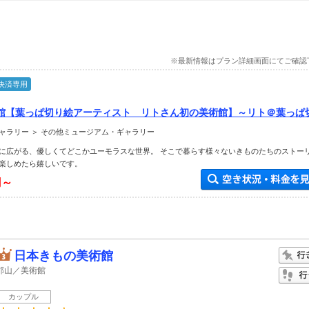
※最新情報はプラン詳細画面にてご確認
決済専用
館【葉っぱ切り絵アーティスト リトさん初の美術館】～リト＠葉っぱ
下無料♪ファミリーやカップル、女性にもおすすめ♪
ャラリー ＞ その他ミュージアム・ギャラリー
に広がる、優しくてどこかユーモラスな世界。 そこで暮らす様々ないきものたちのストー
楽しめたら嬉しいです。
円～
日本きもの美術館
郡山／美術館
カップル