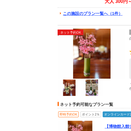
大人
300円
この施設のプラン一覧へ（1件）
ネット予約OK
ネット予約可能なプラン一覧
即時予約OK
ポイント2％
オンラインカード
【博物館入館