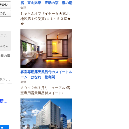
宿 東山温泉 庄助の宿 瀧の湯
会津
じゃらんオブザイヤー☆★東北
地区第１位受賞♪１１～５０室★
☆
、ここ
ちゃんさん
維新の犠
客室専用露天風呂付のスイートル
ーム はなれ 松島閣
下さい。
会津
２０１２年７月リニューアル♪客
室専用露天風呂付スイート♪
新選
空き状況・料金を見る