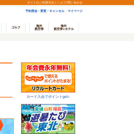
サイトのご利用方法
ヘルプ/問い合わせ
予約照会・変更・キャンセル
マイページ
海外
海外
ゴルフ
航空券
航空券+ホテル
カード入会でポイントget♪