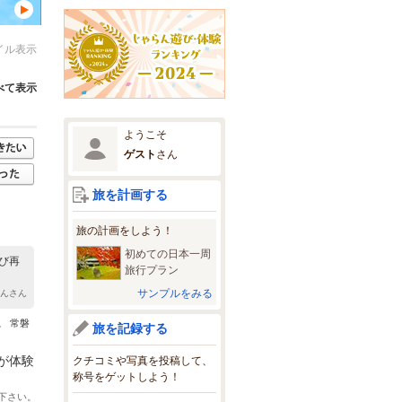
イル表示
べて表示
ようこそ
ゲスト
さん
旅を計画する
旅の計画をしよう！
初めての日本一周
び再
旅行プラン
サンプルをみる
ゃんさん
。 常磐
旅を記録する
が体験
クチコミや写真を投稿して、
称号をゲットしよう！
下さい。