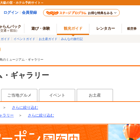
最大級の宿・ホテル予約サイト～
ログイン
会員登録
お得な特典をみる
ゃらんパック
遊び・体験
観光ガイド
レンタカー
航空券
（交通＋宿泊）
メガイド
イベントガイド
お土産ガイド
みんなの旅行記
島のミュージアム・ギャラリー
ム・ギャラリー
ご当地グルメ
イベント
お土産
＞
さらに絞り込む
ャラリー
＞
さらに絞り込む