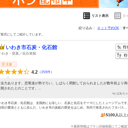
リスト表示
タ
絞り込み：
ネット予約OK
す
グ形式にしてご紹介しています。
いわき市石炭・化石館
いわき・双葉／化石発掘
王道
4.2
（
359件
）
迫力あります。恐竜達が勢ぞろい。しばらく閉館しておられましたが数年前より再
開されたとのことです。...
by ぱあち
いわき市石炭・化石館は、全国的にも珍しい、石炭と化石をテーマにしたミュージアムです
炭田の繁栄とともに歩んだ、いわき市の炭鉱の歴史をはじめ、市内で発見されたフタバス...
5100人
以上
※最新情報はプラン詳細画面にてご確認