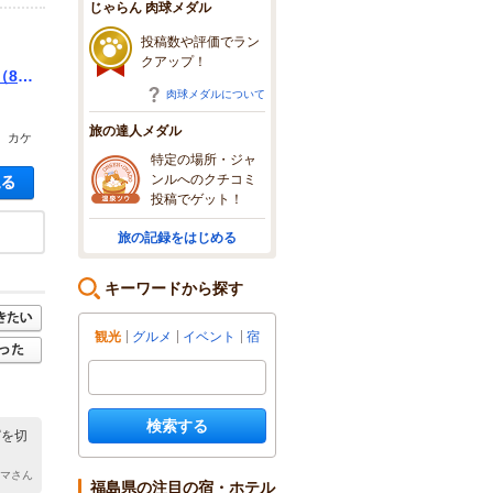
じゃらん 肉球メダル
投稿数や評価でラン
クアップ！
8/1
肉球メダルについて
旅の達人メダル
、カケ
特定の場所・ジャ
空き状況・料金を見る
ンルへのクチコミ
投稿でゲット！
旅の記録をはじめる
キーワードから探す
観光
グルメ
イベント
宿
検索する
ぱを切
ママさん
福島県の注目の宿・ホテル