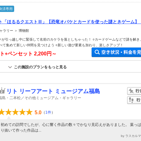
決済専用
ト「ほるるクエストⅢ」【恐竜オバケとカードを使った謎ときゲーム】（
ャラリー ＞ 博物館
ケが引っ越し中に緊張して名前のカケラを落としちゃった！ ○カードゲームなどで謎を解き
すべて集めて新しい仲間を見つけよう ○新しい遊び要素も加わり、楽しさアップ！
イト+ペンセット
2,200円～
この施設のプランをもっと見る
リト リーフアート ミュージアム福島
福島・二本松／その他ミュージアム・ギャラリー
5.0
（
1件
）
初めての訪問でしたが、心に響く作品の数々でかなり見応えがありました。 葉っ
り抜いて作った作品は...
by ラスカル