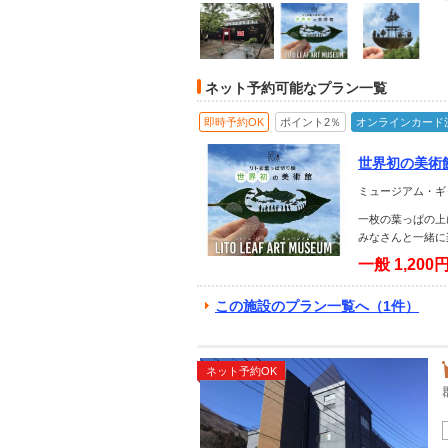
ネット予約可能なプラン一覧
即時予約OK
ポイント2％
オンラインカード
世界初の美術
絵～中学生以
ミュージアム・ギ
一枚の葉っぱの上
みなさんと一緒に
一般
1,200
この施設のプラン一覧へ（1件）
ネット予約OK