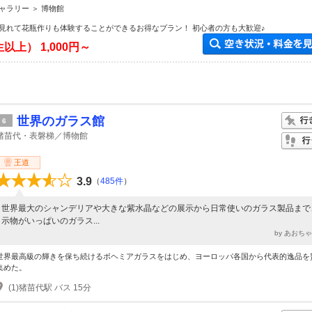
大歓迎♪
ャラリー ＞ 博物館
見れて花瓶作りも体験することができるお得なプラン！ 初心者の方も大歓迎♪
生以上）
1,000円～
世界のガラス館
6
猪苗代・表磐梯／博物館
王道
3.9
（
485件
）
世界最大のシャンデリアや大きな紫水晶などの展示から日常使いのガラス製品まで
示物がいっぱいのガラス...
by あおち
世界最高級の輝きを保ち続けるボヘミアガラスをはじめ、ヨーロッパ各国から代表的逸品を
集めた。
(1)猪苗代駅 バス 15分