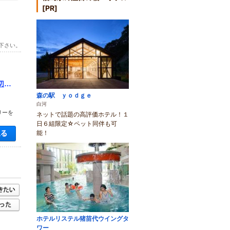
[PR]
下さい。
切り
森の駅 ｙｏｄｇｅ
白河
リーを
ネットで話題の高評価ホテル！１
日６組限定☆ペット同伴も可
空き状況・料金を見る
能！
ホテルリステル猪苗代ウイングタ
ワー