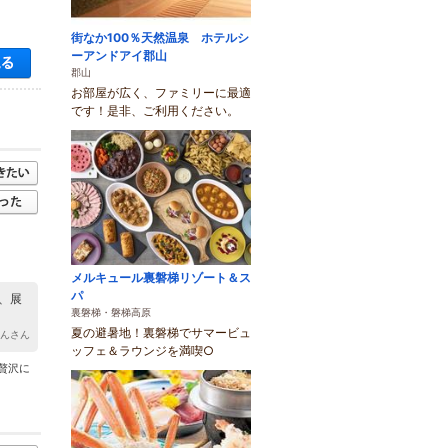
街なか100％天然温泉 ホテルシ
ーアンドアイ郡山
空き状況・料金を見る
郡山
お部屋が広く、ファミリーに最適
です！是非、ご利用ください。
メルキュール裏磐梯リゾート＆ス
パ
、展
裏磐梯・磐梯高原
夏の避暑地！裏磐梯でサマービュ
ゃんさん
ッフェ＆ラウンジを満喫○
贅沢に