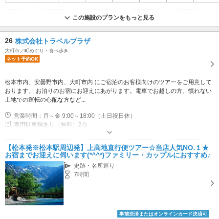
この施設のプランをもっと見る
26
株式会社トラベルプラザ
大町市／町めぐり・食べ歩き
ネット予約OK
松本市内、安曇野市内、大町市内 にご宿泊のお客様向けのツアーをご用意して
おります。 お泊りのお宿にお迎えにあがります。電車でお越しの方、慣れない
土地での運転の心配な方など...
営業時間：月～金 9:00～18:00（土日祝日休）
専用駐車場あり（無料）2台
【松本発※松本駅周辺発】上高地直行便ツアー☆当店人気NO.１★
お宿までお迎えに伺います(*^^*)ファミリー・カップルにおすすめ♪
史跡・名所巡り
7時間
事前決済またはオンラインカード決済可