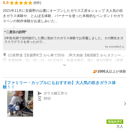
5.0
(8件)
2021年11月に安曇野の山麓にオープンしたガラス工房＆ショップ 大人気の吹
きガラス体験や、とんぼ玉体験、バーナーを使った本格的なペンダントやガラ
スペンの制作体験がお楽しみいた...
“二度目の訪問”
2年前夫婦で信州旅行した際に初めてのガラス体験でお邪魔しました。その際吹きガ
ラスでグラスを作ったので...
by evomikiさん
(1)長野道【安曇野IC】から車で20分 JR大糸線【穂高駅】からタクシーで10分
営業時間：10：00～16：00 定休日：毎週水曜日 第2・第4日曜日 （変更
あり)
専用駐車場あり（無料）4台
1000人
以上が体験
【ファミリー・カップルにもおすすめ】大人気の吹きガラス体
験！！
ガラス細工作り
30分
現地決済可
大人