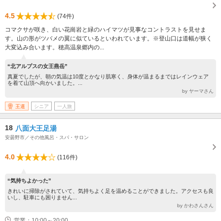
4.5
(74件)
コマクサが咲き、白い花崗岩と緑のハイマツが見事なコントラストを見せま
す。山の形がツバメの翼に似ているといわれています。※登山口は道幅が狭く
大変込み合います。穂高温泉郷内の...
“北アルプスの女王燕岳”
真夏でしたが、朝の気温は10度とかなり肌寒く、身体が温まるまではレインウェア
を着て山頂へ向かいました。...
by ヤーマさん
王道
シニア
一人旅
18
八面大王足湯
安曇野市／その他風呂・スパ・サロン
4.0
(116件)
“気持ちよかった”
きれいに掃除がされていて、気持ちよく足を温めることができました。アクセスも良
いし、駐車にも困りません...
by かわさんさん
営業：10:00～20:00