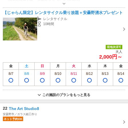
営業時間：8:00～日没まで（貸出） 定休日：雨天日＆冬季
【じゃらん限定】レンタサイクル乗り放題＋安曇野湧水プレゼント
レンタサイクル
10時間
現地決済可
大人
2,000円～
金
土
日
月
火
水
木
金
8/7
8/8
8/9
8/10
8/11
8/12
8/13
8/14
この施設のプランをもっと見る
22
The Art Studio8
安曇野市／ガラス細工作り
ネット予約OK