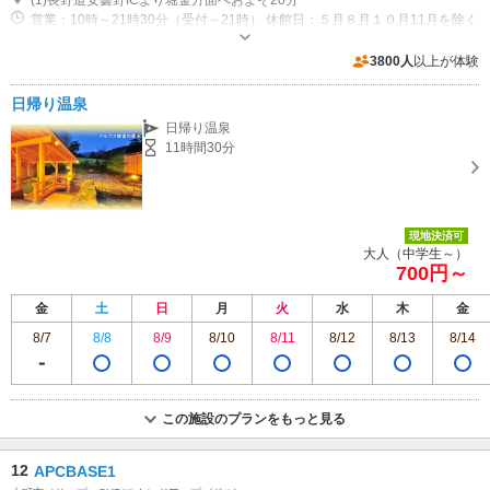
営業：10時～21時30分（受付～21時） 休館日：５月８月１０月11月を除く
月 第２水曜日定休日
専用駐車場あり（無料）170台
3800人
以上が体験
日帰り温泉
日帰り温泉
11時間30分
現地決済可
大人（中学生～）
700円～
金
土
日
月
火
水
木
金
8/7
8/8
8/9
8/10
8/11
8/12
8/13
8/14
この施設のプランをもっと見る
12
APCBASE1