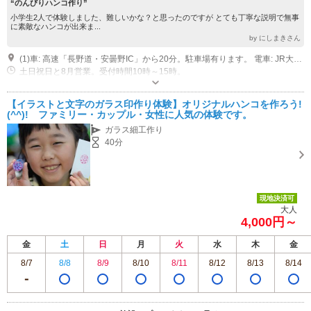
“のんびりハンコ作り”
小学生2人で体験しました、難しいかな？と思ったのですが とても丁寧な説明で無事
に素敵なハンコが出来ま...
by にしまきさん
(1)車: 高速「長野道・安曇野IC」から20分。駐車場有ります。 電車: JR大糸線・穂高駅からタクシー10分。
土日祝日と8月営業。受付時間10時～15時。
【イラストと文字のガラス印作り体験】オリジナルハンコを作ろう!
(^^)! ファミリー・カップル・女性に人気の体験です。
ガラス細工作り
40分
現地決済可
大人
4,000円～
金
土
日
月
火
水
木
金
8/7
8/8
8/9
8/10
8/11
8/12
8/13
8/14