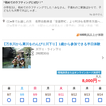
“初めてのラフティングにぜひ！”
小学生3人、初めてのラフティングでした！みなさん、子連れのご家族ばかりで、子
どもたち大勢で大はしゃぎ...
by あやさん
(1)●車でお越しの方 長野自動車道「安曇野IC」よりR19を長野市方面へ（約10km・約15分） ※駐車場へはご案内しますので、まずはこちらへお越しください。 ※繁忙期は渋滞しますので、時間に余裕を持ってお越しください。 （対応しきれない遅刻は当日キャンセル扱いとなりますので、ご注意ください）
(2)●電車でお越しの方 ※駅からの送迎あり（要予約） JR篠ノ井線「明科駅」よりタクシー5分。 JR大糸線「穂高駅」よりタクシー15分。
営業時間：9:30 営業時間：13:00 定休日：不定休
専用駐車場あり（無料）10台
4400人
以上が体験
【万水川から犀川をのんびり川下り】1歳から参加できる半日体験
川下り・ライン下り
2時間30分
現地決済またはオンラインカード決済可
大人
8,000円～
金
土
日
月
火
水
木
金
8/7
8/8
8/9
8/10
8/11
8/12
8/13
8/14