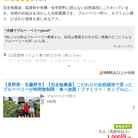
完全無農薬、硫黄粉や有機・化学肥料に頼らない自然栽培にこだわっていま
す。自然の仕組みを活かした自然農園です。 ブルーベリー狩り、カブトムシ捕
り、ひまわり迷路も楽しめるアク...
“夫婦でブルー・ベリーgood”
3年ぶりの村山ブルーベリー農園さん。前回は農園主の方が広い農園のどこにどんな
ブルーベリーを狩ったら良...
by あららさん
(1)安曇野ＩＣより車で約２０分（約１０㎞）
(2)ＪＡ大糸線「穂高駅」より車で約１０分（約４㎞）
専用駐車場あり（無料）40台
6000人
以上が体験
【長野県・安曇野市】【完全無農薬】こだわりの自然栽培で育った
ブルーベリーが時間無制限・食べ放題！ファミリー・カップルにお
すすめ☆
ブルーベリー狩り
1時間
現地決済可
大人（高校生以上）
1,000円～