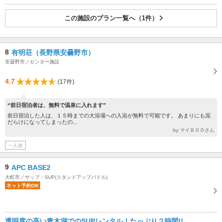
この施設のプラン一覧へ（1件）
8
有明荘（長野県安曇野市）
安曇野市／センター施設
4.7
(17件)
“前日宿泊者は、無料で温泉に入れます”
前日宿泊した人は、１５時までの大浴場への入浴が無料で可能です。 あまりにも泥
だらけになってしまったの...
by マイＢＯＯさん
一人旅
9
APC BASE2
大町市／サップ・SUP(スタンドアップパドル)
ネット予約OK
透明度の高い青木湖でのSUPレンタル！たっぷり２時間!!