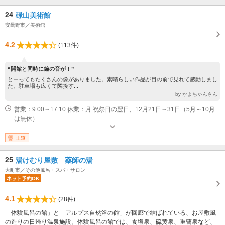
24
碌山美術館
安曇野市／美術館
4.2
(113件)
“開館と同時に鐘の音が！”
とーってもたくさんの像がありました。素晴らしい作品が目の前で見れて感動しまし
た。駐車場も広くて隣接す...
by かよちゃんさん
営業：9:00～17:10 休業：月 祝祭日の翌日、12月21日～31日（5月～10月
は無休）
王道
25
湯けむり屋敷 薬師の湯
大町市／その他風呂・スパ・サロン
ネット予約OK
4.1
(28件)
「体験風呂の館」と「アルプス自然浴の館」が回廊で結ばれている、お屋敷風
の造りの日帰り温泉施設。体験風呂の館では、食塩泉、硫黄泉、重曹泉など、