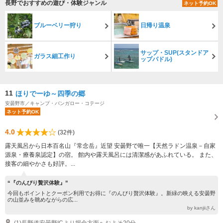
長野でおすすめの遊び・体験ジャンル
ネット予約OK
ブルーベリー狩り
日帰り温泉
サップ・SUP(スタンドア
ガラス細工作り
ップパドル)
11
ほりでーゆ～四季の郷
安曇野市／キャンプ・バンガロー・コテージ
ネット予約OK
4.0
(32件)
露天風呂から日本百名山『常念岳』近望 安曇野で唯一【天然ラドン温泉－自家
源泉・療養泉認定】の宿。 館内や露天風呂には清潔感があふれている。 また、
接客の細やかさも好評。...
“『のんびり贅沢体験』”
今回もポイントとクーポン利用でお得に『のんびり贅沢体験』。新緑の映える安曇野
の山並みを眺めながらの広...
by kanjiiさん
(1)長野道安曇野ICより堀金方面へおよそ20分