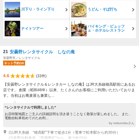
川下り・ライン下り
うどん・そば打ち
バイキング・ビュッフ
ナイトツアー
ェ・ホテルレストラン
21
安曇野レンタサイクル しなの庵
安曇野市／レンタサイクル
ネット予約OK
4.6
(33件)
【安曇野レンタサイクル＆レンタカー しなの庵】はJR大糸線穂高駅前にあるお
店です。 創業（昭和48年）以来、たくさんのお客様にご利用いただいておりま
す。当初はお蕎麦屋も兼業し...
“レンタサイクルで利用しました”
お店特製地図とご主人の詳細説明を頂き迷うことなく散策が楽しめました。 また、
電動自転車初めてのため利...
by nobunobuさん
(1)JR大糸線 “穂高駅”下車で徒歩1分（電車で松本駅から約30分）
(2)長野自動車道 “安曇野IC”から、車で約15分