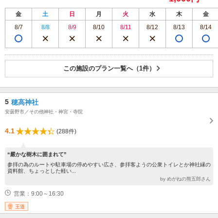
金
土
日
月
火
水
木
金
8/7
8/8
8/9
8/10
8/11
8/12
8/13
8/14
この施設のプラン一覧へ（1件）
5
穂高神社
安曇野市／その他神社・神宮・寺院
4.1
(288件)
“嚴かな樹木に囲まれて”
参拝の為のルートや駐車場の停めやすい広さ、参拝客ようの公衆トイレとか神社縁の
資料館、ちょっとした軽い...
by めがねの熊五郎さん
営業：9:00～16:30
王道