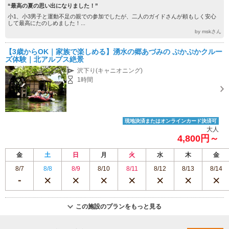
“最高の夏の思い出になりました！”
小1、小3男子と運動不足の親での参加でしたが、二人のガイドさんが頼もしく安心
して最高にたのしめました！...
by mskさん
【3歳からOK｜家族で楽しめる】湧水の郷あづみの ぷかぷかクルー
ズ体験｜北アルプス絶景
沢下り(キャニオニング)
1時間
現地決済またはオンラインカード決済可
大人
4,800円～
金
土
日
月
火
水
木
金
8/7
8/8
8/9
8/10
8/11
8/12
8/13
8/14
この施設のプランをもっと見る