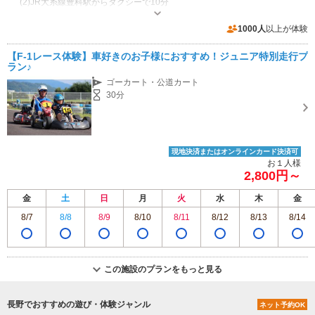
(2)JR大糸線豊科駅からタクシーで10分
営業時間：夏季 7月～９月 ナイター営業あり 平日
９：００～２０：００ 土曜日 ９：００～２０：００ 日曜日 ９：０
1000人
以上が体験
０～１８：００ 春季 ３月～５月 秋季 １０月、１１月 ９：００～
専用駐車場あり（無料）25台 施設横のセブンイレブンと共用
１８：００まで 冬季 １２月～２月 ９：００～１８：００まで ナイター
【F-1レース体験】車好きのお子様におすすめ！ジュニア特別走行プ
営業 ご予約があれば、上記時間以外でもナイター営業はさせて頂きま
ラン♪
す
ゴーカート・公道カート
30分
現地決済またはオンラインカード決済可
お１人様
2,800円～
金
土
日
月
火
水
木
金
8/7
8/8
8/9
8/10
8/11
8/12
8/13
8/14
この施設のプランをもっと見る
長野でおすすめの遊び・体験ジャンル
ネット予約OK