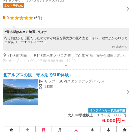
大町市／サップ・SUP(スタンドアップパドル)
ネット予約OK
5.0
(5件)
“青木湖は本当に綺麗でした”
行く前は少し心配だったのですが綺麗な男女別の更衣室とトイレ、鍵のかかるロッカ
ーがあり、ウエットスーツ...
by 未来さん
(1)大町方面～ R148青木湖入り口左折して白馬方面に向かう湖側に赤い看板にAPCと書いてあります。 白馬方面～ R148佐野坂信号を右折して大町方面に直進右側に赤い看板にAPCとかいてあります。
オープン：９:00～17:00 9:00 9:00 12:30
専用駐車場あり（無料）5台
北アルプスの鏡、青木湖でSUP体験♪
サップ・SUP(スタンドアップパドル)
2時間
オンラインカード決済専用
大人 中学生以上 １２０分 6000円
6,000円～
金
土
日
月
火
水
木
金