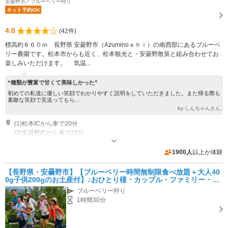
安曇野市／ブルーベリー狩り
ネット予約OK
4.0
(42件)
標高約６６０ｍ 長野県 安曇野市（Azuminoｓｈｉ）の南西部にあるブルーベ
リー農園です。松本市からも近く、松本観光と・安曇野散策と組み合わせてお
楽しみいただけます。 気温...
“種類が豊富で甘くて美味しかった”
初めての私達に優しい笑顔でわかりやすく説明をしていただきました。また帰る際も
素敵な笑顔で見送ってもら...
by しんちゃんさん
(1)松本ICから車で20分
(2)安曇野ICから車で20分
受付時間：8:00~15:00 営業：シーズン：6月下旬～９月下旬 営業時間：
8:00～16:00 その他：所要時間は1時間後・・・・時間制限はありませ
1900人
以上が体験
ん。・・・・但し 午後４時には閉園します。
専用駐車場あり（無料）20台
【長野県・安曇野市】【ブルーベリー時間無制限食べ放題＋大人40
0g子供200gのお土産付】♪おひとり様・カップル・ファミリー・グ
ループにおすすめ！
ブルーベリー狩り
1時間30分