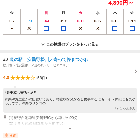
4,800円～
金
土
日
月
火
水
木
金
8/7
8/8
8/9
8/10
8/11
8/12
8/13
8/14
この施設のプランをもっと見る
23
道の駅 安曇野松川／寄って停まつかわ
松川村（北安曇郡）／道の駅・サービスエリア
4.0
(58件)
“是非立ち寄るべき”
野菜やお土産が沢山置いてあり、特産物が分かるし食事するにもトイレ休憩にも良か
ったです。洋梨やリンゴの...
by にゃんさん
(1)長野自動車道安曇野ICから車で約20分
(2)ＪＲ大糸線 細野駅から徒歩5分
営業：売店：9：00～18：00 食堂：9：00～17：40（オーダーストッ
プ） 定休日：毎年1月1日（その他臨時休業が2日ほどあります）
王道