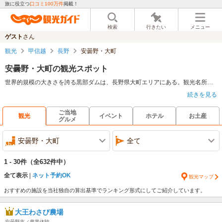
旅に役立つ
口コミ100万件
掲載！
検索
行きたい
メニュー
ゲスト
さん
観光
甲信越
長野
安曇野・大町
安曇野・大町の観光スポット
世界的規模の大きさを誇る黒部ダムは、長野県大町エリアにある。観光名所としても知られており、その迫力に惹かれた旅行客も多いはずだ。北アルプスを望みながら様々なアクティビティを楽しめる安曇野ちひろ公園は、敷地内にレストランや美術館もあり、アートの世界に思いを馳せながらのんびり過ごすこともできるだろう。このエリアに訪れたのなら特産品の安曇野わさびも堪能してみるべきだ。
続きを見る
ご当地
観光
イベント
ホテル
お土産
グルメ
安曇野・大町
全て
1 - 30件
（全632件中）
全て表示
ネット予約OK
観光マップ
おすすめの施設を当社独自の算出基準でランキング形式にしてご紹介しています。
大王わさび農場
安曇野市／農業体験