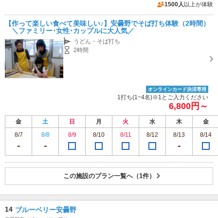
1500人
以上が体験
【作って楽しい食べて美味しい♪】安曇野でそば打ち体験（2時間）
＼ファミリー･女性･カップルに大人気／
うどん・そば打ち
2時間
オンラインカード決済専用
1打ち(1~4名)※1とご入力ください
6,800円～
金
土
日
月
火
水
木
金
8/7
8/8
8/9
8/10
8/11
8/12
8/13
8/14
この施設のプラン一覧へ（1件）
14
ブルーベリー安曇野