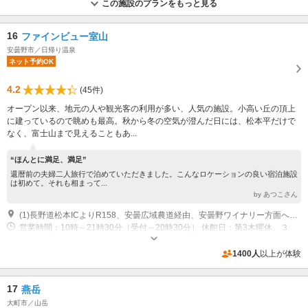
この施設のプランをもっと見る
16
ファインビュー室山
安曇野市／日帰り温泉
ネット予約OK
4.2
(45件)
オープン以来、地元の人や観光客の利用が多い、人気の施設。小高い丘の頂上
に建っているので眺めも最高。秋から冬の空気が澄んだ日には、松本平だけで
なく、富士山まで見えることもあ...
“ほんとに満足、満足”
還暦前の夫婦二人旅行で泊めていただきました。こんなロケーションの良い宿泊施設
は初めて。それも相まって...
by あつこさん
(1)長野道松本ICよりR158、安曇広域農道経由、安曇野ワイナリー方面へ20分
営業時間：10時～21時30分（受付～20時30分） 休館日：第3木曜休、３
月・8月・10月無休
専用駐車場あり（無料）80台
1400人
以上が体験
17
燕岳
大町市／山岳