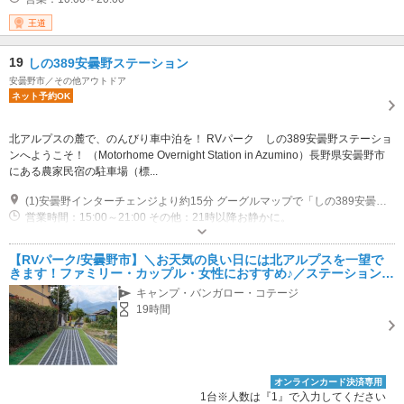
王道
19
しの389安曇野ステーション
安曇野市／その他アウトドア
ネット予約OK
北アルプスの麓で、のんびり車中泊を！ RVパーク しの389安曇野ステーショ
ンへようこそ！ （Motorhome Overnight Station in Azumino）長野県安曇野市
にある農家民宿の駐車場（標...
(1)安曇野インターチェンジより約15分 グーグルマップで「しの389安曇野ステーション」と検索 堰沿いの自販機が目印です
営業時間：15:00～21:00 その他：21時以降お静かに。
専用駐車場あり（有料）3台 AC電源付×2、AC電源無し×1
【RVパーク/安曇野市】＼お天気の良い日には北アルプスを一望で
きます！ファミリー・カップル・女性におすすめ♪／ステーション1
（AC電源付）
キャンプ・バンガロー・コテージ
19時間
オンラインカード決済専用
1台※人数は『1』で入力してください