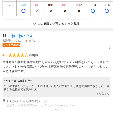
8/7
8/8
8/9
8/10
8/11
8/12
8/13
8/14
この施設のプランをもっと見る
13
こねこねハウス
安曇野市／うどん・そば打ち
ネット予約OK
4.3
(50件)
産地直売の新鮮野菜や当地でしか味わえないオススメ料理を味わえるレストハ
ウス。さわやかな高原の中で学べる農業体験や調理実習など、ステキに楽しい
自然体験館です。
“とても楽しめました”
平日の午後だったせいか、予約は自分たちだけで貸し切り状態で体験できました。最
初から最後まで子供が一人...
by せなさん
(1)安曇野ICから車で約２５分
(2)JR大糸線穂高駅からバス又はタクシーで１５分
営業時間：８：３０～１７：００（１０／１～４／２４）