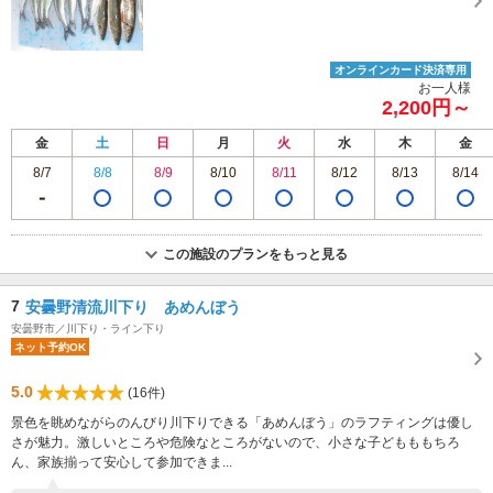
オンラインカード決済専用
お一人様
2,200円～
金
土
日
月
火
水
木
金
8/7
8/8
8/9
8/10
8/11
8/12
8/13
8/14
この施設のプランをもっと見る
7
安曇野清流川下り あめんぼう
安曇野市／川下り・ライン下り
ネット予約OK
5.0
(16件)
景色を眺めながらのんびり川下りできる「あめんぼう」のラフティングは優し
さが魅力。激しいところや危険なところがないので、小さな子どもももちろ
ん、家族揃って安心して参加できま...