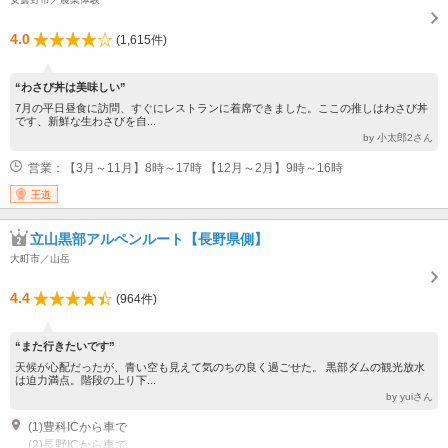
4.0
(1,615件)
“わさび丼は美味しい”
7月の平日昼食に訪問、すぐにレストランに着席できました。ここの推しはわさび丼
です、新鮮な生わさびを自...
by 小太郎2さん
営業：【3月～11月】8時～17時 【12月～2月】9時～16時
王道
立山黒部アルペンルート【長野県側】
大町市／山岳
4.4
(964件)
“また行きたいです”
天候が心配だったが、青い空も見えて気のちの良く過ごせた。 黒部ダムの観光放水
は迫力満点。階段の上り下...
by yuiさん
(1)豊科ICから車で
(2)長野ICから車で