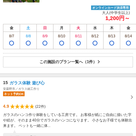
オンラインカード決済専用
大人(中学生以上)
1,200円～
金
土
日
月
火
水
木
金
8/7
8/8
8/9
8/10
8/11
8/12
8/13
8/14
この施設のプラン一覧へ（1件）
15
ガラス体験 遊び心
安曇野市／ガラス細工作り
ネット予約OK
4.9
(22件)
ガラスのハンコ作り体験をしている工房です。 お客様が紙にご自由に描いた字
や絵が、そのまま40分でガラスのハンコになります。 小さなお子様でも体験出
来ます。 ペットも一緒に体...