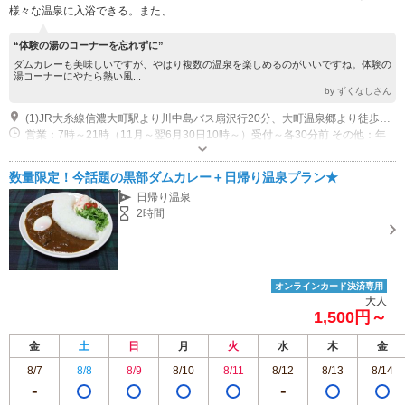
様々な温泉に入浴できる。また、...
“体験の湯のコーナーを忘れずに”
ダムカレーも美味しいですが、やはり複数の温泉を楽しめるのがいいですね。体験の
湯コーナーにやたら熱い風...
by ずくなしさん
(1)JR大糸線信濃大町駅より川中島バス扇沢行20分、大町温泉郷より徒歩2分
営業：7時～21時（11月～翌6月30日10時～）受付～各30分前 その他：年
中無休
数量限定！今話題の黒部ダムカレー＋日帰り温泉プラン★
日帰り温泉
2時間
オンラインカード決済専用
大人
1,500円～
金
土
日
月
火
水
木
金
8/7
8/8
8/9
8/10
8/11
8/12
8/13
8/14