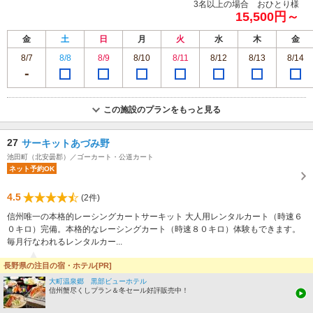
3名以上の場合 おひとり様
15,500円～
金
土
日
月
火
水
木
金
8/7
8/8
8/9
8/10
8/11
8/12
8/13
8/14
この施設のプランをもっと見る
27
サーキットあづみ野
池田町（北安曇郡）／ゴーカート・公道カート
ネット予約OK
4.5
(2件)
信州唯一の本格的レーシングカートサーキット 大人用レンタルカート（時速６
０キロ）完備。本格的なレーシングカート（時速８０キロ）体験もできます。
毎月行なわれるレンタルカー...
長野県の注目の宿・ホテル[PR]
“ゲームでは経験できない体感”
大町温泉郷 黒部ビューホテル
ゲームでは経験することができないことを体感しながら楽しめます。レーシングカー
信州蟹尽くしプラン＆冬セール好評販売中！
ト体験はハードルが高いよ...
by おさむ。さん