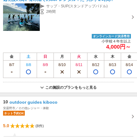
サップ・SUP(スタンドアップパドル)
2時間
オンラインカード決済専用
小学校４年生以上
4,000円～
金
土
日
月
火
水
木
金
8/7
8/8
8/9
8/10
8/11
8/12
8/13
8/14
この施設のプランをもっと見る
10
outdoor guides kiboco
安曇野市／その他レジャー・体験
ネット予約OK
5.0
(8件)