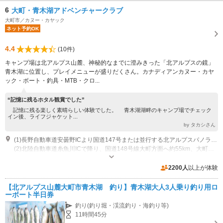
6
大町・青木湖アドベンチャークラブ
大町市／カヌー・カヤック
ネット予約OK
4.4
(10件)
キャンプ場は北アルプス山麓、神秘的なまでに澄みきった「北アルプスの鏡」
青木湖に位置し、プレイメニューが盛りだくさん。カナディアンカヌー・カヤ
ック・ボート・釣具・MTB・クロ...
“記憶に残るホタル観賞でした”
記憶に残る楽しく素晴らしい体験でした。 青木湖湖畔のキャンプ場でチェック
イン後、ライフジャケット...
by タカシさん
(1)長野自動車道安曇野ICより国道147号または並行する北アルプスパノラマロードで大町へ。大町から国道148号を約11km進み、青木湖案内標識で左分岐後400m先の交差点左折、青木湖西岸沿い約1.4km。道路湖側にキャンプ場センターハウス。
(2)北陸自動車道糸魚川ICで降り、国道148号線大町方面へ約55km、大町市佐野坂交差点右折、湖東岸沿い約3.1kmで交差点。交差点右折、湖西岸沿い約1.4kmで湖側にキャンプ場センターハウスが見えてくる。
営業時間：9：00～18：00 定休日：不定休（７～10月中旬無休）
2200人
以上が体験
【北アルプス山麓大町市青木湖 釣り】青木湖大人3人乗り釣り用ロ
ーボート半日券
釣り(釣り堀・渓流釣り・海釣り等)
11時間45分