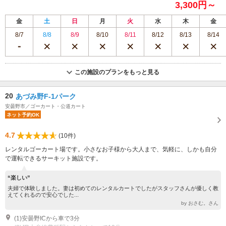
3,300円～
金
土
日
月
火
水
木
金
8/7
8/8
8/9
8/10
8/11
8/12
8/13
8/14
この施設のプランをもっと見る
20
あづみ野F-1パーク
安曇野市／ゴーカート・公道カート
ネット予約OK
4.7
(10件)
レンタルゴーカート場です。小さなお子様から大人まで、気軽に、しかも自分
で運転できるサーキット施設です。
“楽しい”
夫婦で体験しました。妻は初めてのレンタルカートでしたがスタッフさんが優しく教
えてくれるので安心でした...
by おさむ。さん
(1)安曇野ICから車で3分