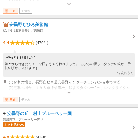
王道
子連れ
安曇野ちひろ美術館
松川村（北安曇郡）／美術館
4.4
(479件)
“やっと行けました”
前々から行きたくて、今回ようやく行けました。 ちひろの優しいタッチの絵が、子
供の頃から大好きです。 ...
by あおさん
(1)お車の場合、長野自動車道安曇野インターチェンジから車で30分
(2)電車の場合、ＪＲ大糸線信濃松川駅よりタクシー5分、レンタサイクル15分、徒歩30分
営業時間：10：00～17：00（3月～11月末） 休館日：水曜日、展示替え臨
時休館あり、冬期休館12月～2月末
王道
子連れ
4
安曇野の丘 村山ブルーベリー園
安曇野市／ブルーベリー狩り
ネット予約OK
4.8
(41件)