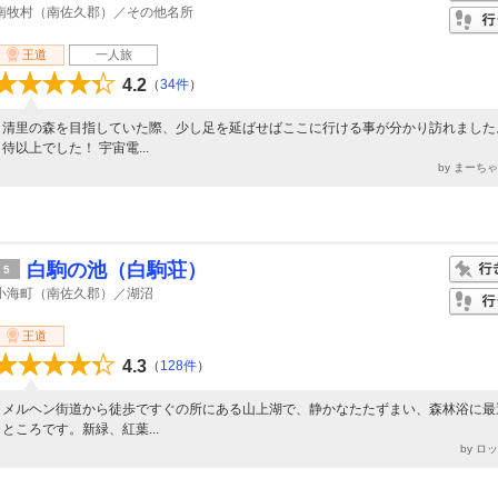
南牧村（南佐久郡）／その他名所
王道
一人旅
4.2
（
34件
）
清里の森を目指していた際、少し足を延ばせばここに行ける事が分かり訪れました
待以上でした！ 宇宙電...
by まーち
白駒の池（白駒荘）
5
小海町（南佐久郡）／湖沼
王道
4.3
（
128件
）
メルヘン街道から徒歩ですぐの所にある山上湖で、静かなたたずまい、森林浴に最
ところです。新緑、紅葉...
by ロ