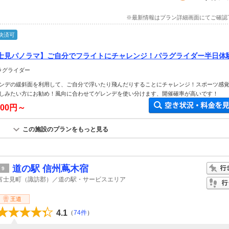
※最新情報はプラン詳細画面にてご確認
決済可
士見パノラマ】ご自分でフライトにチャレンジ！パラグライダー半日体
2時間）
ラグライダー
ゲレンデの緩斜面を利用して、ご自分で浮いたり飛んだりすることにチャレンジ！スポーツ感
しみたい方にお勧め！風向に合わせてゲレンデを使い分けます、開催確率が高いです！
000円～
この施設のプランをもっと見る
道の駅 信州蔦木宿
9
富士見町（諏訪郡）／道の駅・サービスエリア
王道
4.1
（
74件
）