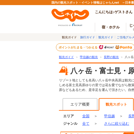
国内の観光スポット・イベント情報はじゃらんnet ～日本
こんにちは♪ゲストさん
じ
宿・ホテル
観光ガイド
旅行ガイド
観光ガイド
ご当地グル
ポイントがたまる・つかえる
観光ガイド
＞
甲信越の観光
＞
長野の観光
＞
八ヶ岳
八ヶ岳・富士見・
リゾート地としても名高い八ヶ岳中央高原は観光
しめる富士見高原ゆりの里では花を愛でながら散
原などもあるため、是非足を運んで頂きたい。自
エリア概要
観光スポット
エリア
全国
＞
甲信越
＞
長
ジャンル
全て
＞
さらに絞り込む