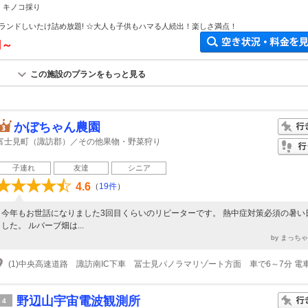
 キノコ採り
ランドしいたけ詰め放題! ☆大人も子供もハマる人続出！楽しさ満点！
円～
この施設のプランをもっと見る
かぼちゃん農園
富士見町（諏訪郡）／その他果物・野菜狩り
子連れ
友達
シニア
4.6
（
19件
）
今年もお世話になりました3回目くらいのリピーターです。 熱中症対策必須の暑い
した。 ルバーブ畑は...
by まっち
野辺山宇宙電波観測所
4