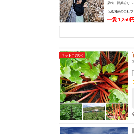
詰め放題！
果物・野菜狩り ＞
☆純国産の自社ブ
一袋
1,250
ネット予約OK