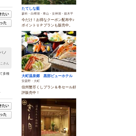
たてしな藍
蓼科・白樺湖・車山・女神湖・姫木平
今だけ！お得なクーポン配布中♪
ポイントＵＰプランも販売中。
パノ
りこさん
けて多種
大町温泉郷 黒部ビューホテル
安曇野・大町
信州蟹尽くしプラン＆冬セール好
評販売中！
分