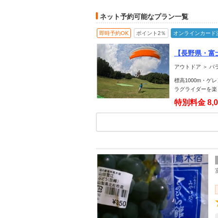
ネット予約可能なプラン一覧
即時予約OK
ポイント2％
オンラインカード
【長野県・富
（所要時間約
アウトドア ＞ パ
標高1000m・
ラグライダーを楽
特別料金
8,