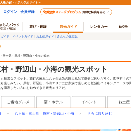
最大級の宿・ホテル予約サイト～
ログイン
会員登録
お得な特典をみる
ゃらんパック
遊び・体験
観光ガイド
レンタカー
航空券
（交通＋宿泊）
メガイド
イベントガイド
お土産ガイド
みんなの旅行記
・富士見・原村・野辺山・小海の観光
原村・野辺山・小海の観光スポット
にも最適なスポット。旅行の疲れは八ヶ岳温泉の露天風呂で癒せば良いだろう。四季折々の
策も楽しみたい。原村、野辺山、小海エリアには家族で楽しめる飯盛山ハイキングコースや
然を満喫したい方にお勧めできる観光エリアだ。
ご当地グルメ
宿・ホテル
イベント
お土産
野
＞
八ヶ岳・富士見・原村・野辺山・小海
＞
さらに絞り込む