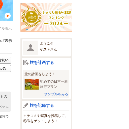
イル表示
べて表示
ようこそ
ゲスト
さん
旅を計画する
旅の計画をしよう！
初めての日本一周
旅行プラン
サンプルをみる
なもの
旅を記録する
ロウさん
クチコミや写真を投稿して、
価格で
称号をゲットしよう！
.