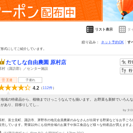
リスト表示
タ
絞り込み：
ネット予約OK
す
グ形式にしてご紹介しています。
たてしな自由農園 原村店
原村（諏訪郡）／センター施設
王道
子連れ
4.2
（
112件
）
地域の特産品から、植物までけっこうなんでも揃います。 お野菜も新鮮でいろん
があり、目移りしてし...
by タ
原村、富士見町、諏訪市、茅野市の地元会員農家のみなさんが出荷する野菜などをお手ごろ
直売しています。野菜以外にも信州全域のお菓子や加工食品など様々な特産品が買えますよ..