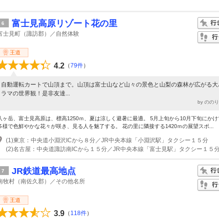
富士見高原リゾート花の里
6
富士見町（諏訪郡）／自然体験
王道
4.2
（
79件
）
自動運転カートで山頂まで。山頂は富士山など山々の景色と山梨の森林が広がる大
ラマの世界観！是非友達...
by のの
八ヶ岳、富士見高原は、標高1250ｍ、夏は涼しく避暑に最適。 5月上旬から10月下旬にか
多様で色鮮やかな花々が咲き、見る人を魅了する。 花の里に隣接する1420ｍの展望スポ...
(1)東京：中央道小淵沢ICから８分／JR中央本線「小淵沢駅」タクシー１５分
(2)名古屋：中央道諏訪南ICから１５分／JR中央本線「富士見駅」タクシー１５
JR鉄道最高地点
7
南牧村（南佐久郡）／その他名所
王道
3.9
（
118件
）