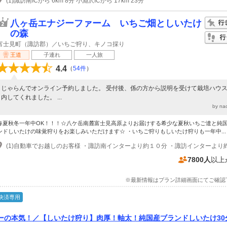
(1)諏訪南ICから 6km 8分 小淵沢ICから 17km 23分
八ヶ岳エナジーファーム いちご畑としいたけ
の森
富士見町（諏訪郡）／いちご狩り、キノコ採り
王道
子連れ
一人旅
4.4
（
54件
）
じゃらんでオンライン予約しました。 受付後、係の方から説明を受けて栽培ハウ
内してくれました。 ...
by n
春夏秋冬一年中OK！！！☆八ケ岳南麓富士見高原よりお届けする希少な夏秋いちご達と純
ンドしいたけの味覚狩りをお楽しみいただけます☆ ・いちご狩りもしいたけ狩りも一年中...
7800人
以上
※最新情報はプラン詳細画面にてご確認
決済専用
ーの本気！／【しいたけ狩り】肉厚！軸太！純国産ブランドしいたけ30