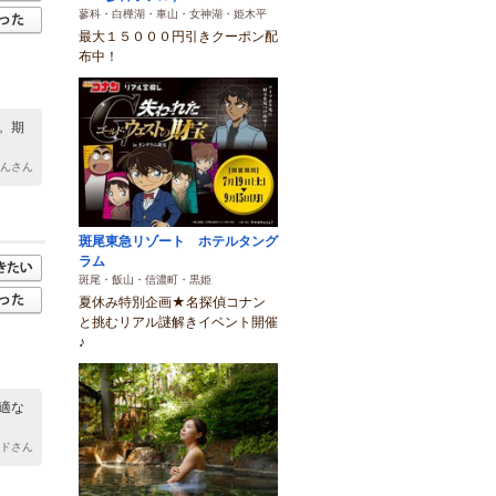
蓼科・白樺湖・車山・女神湖・姫木平
最大１５０００円引きクーポン配
布中！
。期
ゃんさん
斑尾東急リゾート ホテルタング
ラム
斑尾・飯山・信濃町・黒姫
夏休み特別企画★名探偵コナン
と挑むリアル謎解きイベント開催
♪
適な
ッドさん