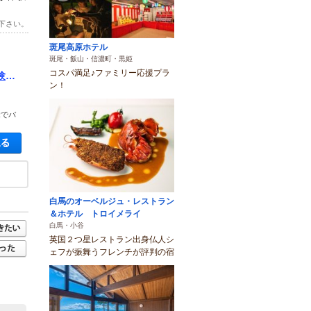
下さい。
斑尾高原ホテル
斑尾・飯山・信濃町・黒姫
コスパ満足♪ファミリー応援プラ
験
ン！
覚でパ
空き状況・料金を見る
白馬のオーベルジュ・レストラン
＆ホテル トロイメライ
白馬・小谷
英国２つ星レストラン出身仏人シ
ェフが振舞うフレンチが評判の宿