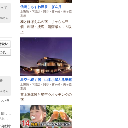
信州しもすわ温泉 ぎん月
買って
上諏訪・下諏訪・岡谷・霧ヶ峰・美ヶ原
高原
yusaさん
和とほほえみの宿 じゃらん評
価 料理・接客・清潔感４．５以
上
星空へ続く宿 山本小屋ふる里館
登
上諏訪・下諏訪・岡谷・霧ヶ峰・美ヶ原
高原
くんさん
雪上車体験と星空ウオッチングの
宿
ラマパラ
(1)【車でお越しの方】中央自動車道 諏訪南ICから７分 ※カーナビを利用してお越しの際には「富士見パノラマリゾート」もしくは住所でナビゲーションしてください。Googleマップで「JMB富士見パノラマパラグライダースクール」を検索するのが一番です。 注意：ナビによっては山頂を示すものがあるようですが、これは誤りです。
(2)【電車でお越しの方】 JR中央本線 富士見駅から車で約7分 ※駅からの送迎あり（要予約） （電車：一例） １ 新宿駅発 06：28→小淵沢駅着 08：48 小淵沢駅発 09：02→富士見駅着 09：11 ２ 新宿駅発 09：22→富士見駅着 11：44 小淵沢駅発 11：37→富士見駅着 11：46 ＊最新の時刻表をご確認ください。
が体験