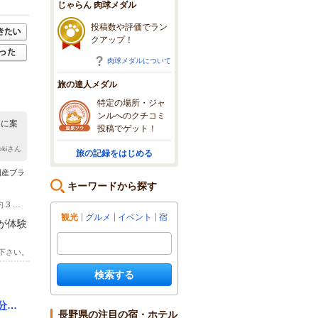
じゃらん 肉球メダル
投稿数や評価でラン
クアップ！
肉球メダルについて
旅の達人メダル
特定の場所・ジャ
ンルへのクチコミ
スに案
投稿でゲット！
aokiさん
旅の記録をはじめる
国産ブラ
キーワードから探す
(1)自動車でお越しのお客様 ・諏訪南インターより約１０分 ・諏訪インターより約３０分 ・小淵沢インターより約２０分 ・富士見駅より約６分 ・蓼科エリアより約３０分 ・北杜エリアより約３０分 ・白樺湖、車山、諏訪湖エリアより約４５分
観光
グルメ
イベント
宿
が体験
下さい。
検索する
分間
長野県の注目の宿・ホテル