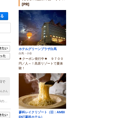
[PR]
空き状況・料金を見る
ホテルグリーンプラザ白馬
白馬・小谷
★クーポン発行中★ ９７００
円／人～！高原リゾートで夏体
験！
日で
ゃんさん
(1)中央高速道路 諏訪南IC下車 冨士見パノラマリゾート方面 車で6～7分 電車の場合は、JR中央本線冨士見駅下車 車で7分
蓼科レイクリゾート（旧：AMBI
ENT蓼科ホテル）