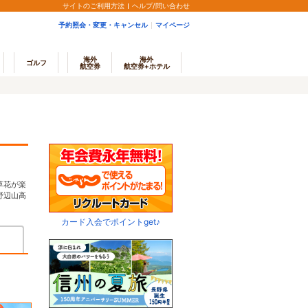
サイトのご利用方法
ヘルプ/問い合わせ
予約照会・変更・キャンセル
マイページ
海外
海外
ゴルフ
航空券
航空券+ホテル
草花が楽
野辺山高
カード入会でポイントget♪