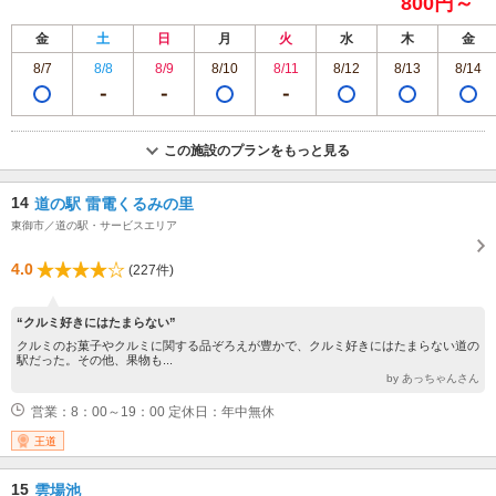
800円～
金
土
日
月
火
水
木
金
8/7
8/8
8/9
8/10
8/11
8/12
8/13
8/14
この施設のプランをもっと見る
14
道の駅 雷電くるみの里
東御市／道の駅・サービスエリア
4.0
(227件)
“クルミ好きにはたまらない”
クルミのお菓子やクルミに関する品ぞろえが豊かで、クルミ好きにはたまらない道の
駅だった。その他、果物も...
by あっちゃんさん
営業：8：00～19：00 定休日：年中無休
王道
15
雲場池