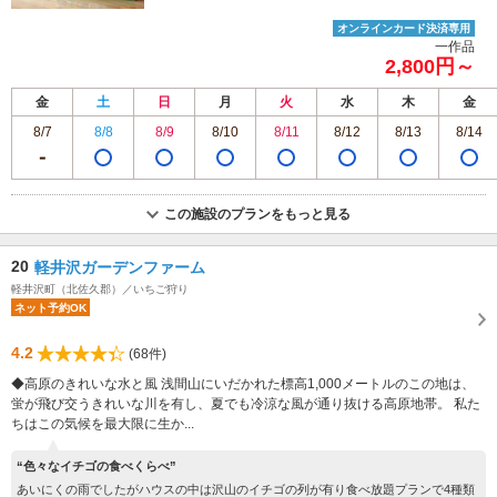
オンラインカード決済専用
一作品
2,800円～
金
土
日
月
火
水
木
金
8/7
8/8
8/9
8/10
8/11
8/12
8/13
8/14
この施設のプランをもっと見る
20
軽井沢ガーデンファーム
軽井沢町（北佐久郡）／いちご狩り
ネット予約OK
4.2
(68件)
◆高原のきれいな水と風 浅間山にいだかれた標高1,000メートルのこの地は、
蛍が飛び交うきれいな川を有し、夏でも冷涼な風が通り抜ける高原地帯。 私た
ちはこの気候を最大限に生か...
“色々なイチゴの食べくらべ”
あいにくの雨でしたがハウスの中は沢山のイチゴの列が有り食べ放題プランで4種類