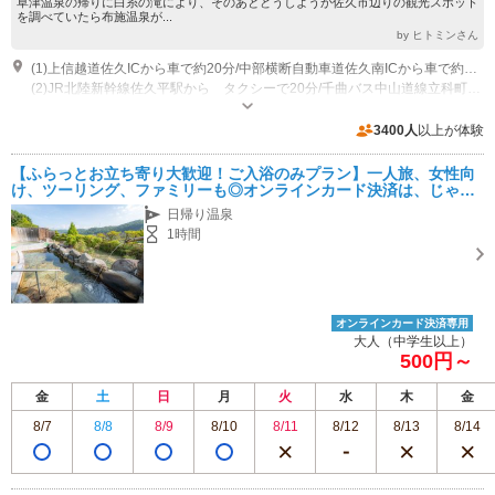
草津温泉の帰りに白糸の滝により、そのあとどうしようか佐久市辺りの観光スポット
を調べていたら布施温泉が...
by ヒトミンさん
(1)上信越道佐久ICから車で約20分/中部横断自動車道佐久南ICから車で約10分
(2)JR北陸新幹線佐久平駅から タクシーで20分/千曲バス中山道線立科町役場行き20分「百沢バス停」下車徒歩20分
営業：11:00～21:00 （最終受付20:30） 食堂は11:00～20:30(L.O.) 休業：
水曜日、第2・第4金曜日、その他メンテナンス休業あり
3400人
以上が体験
【ふらっとお立ち寄り大歓迎！ご入浴のみプラン】一人旅、女性向
け、ツーリング、ファミリーも◎オンラインカード決済は、じゃら
ん限定
日帰り温泉
1時間
オンラインカード決済専用
大人（中学生以上）
500円～
金
土
日
月
火
水
木
金
8/7
8/8
8/9
8/10
8/11
8/12
8/13
8/14