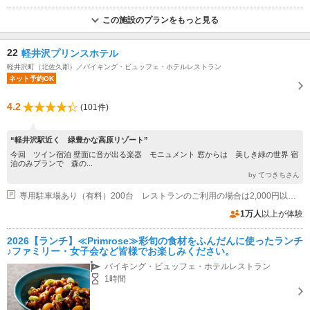
この施設のプランをもっと見る
22
軽井沢プリンスホテル
軽井沢町（北佐久郡）／バイキング・ビュッフェ・ホテルレストラン
ネット予約OK
4.2
(101件)
“軽井沢駅近く 緑豊かな高原リゾート”
今回 ツイン宿泊 壁面に音が出る楽器 モニュメント 窓からは 美しき緑の世界 宿
泊のみプランで 森の...
by てつきちさん
専用駐車場あり（有料）200台 レストランのご利用の場合は2,000円以上で2時間、5,000円以上で3時間、10,000円以上で6時間無料でご利用いただけます。基本料金は60分400円となります。
1万人
以上が体験
2026【ランチ】≪Primrose≫彩旬の食材をふんだんに使ったランチ
♪ファミリー・女子会など皆様でお楽しみください。
バイキング・ビュッフェ・ホテルレストラン
1時間