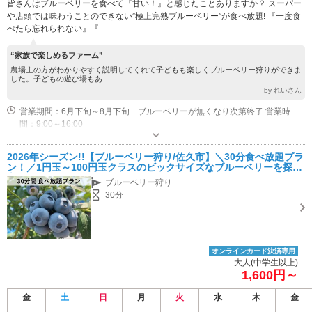
皆さんはブルーベリーを食べて『甘い！』と感じたことありますか？ スーパー
や店頭では味わうことのできない”極上完熟ブルーベリー”が食べ放題! 『一度食
べたら忘れられない』『...
“家族で楽しめるファーム”
農場主の方がわかりやすく説明してくれて子どもも楽しくブルーベリー狩りができま
した。子どもの遊び場もあ...
by れいさん
営業期間：6月下旬～8月下旬 ブルーベリーが無くなり次第終了 営業時
間：9:00～16:00
専用駐車場あり（無料）8台 予約なしでもご利用頂けますが、駐車スペースに限りがあるので「予約優先」となります。満車の場合はお時間をずらして頂くようご協力お願いいたします。
2026年シーズン!!【ブルーベリー狩り/佐久市】＼30分食べ放題プラ
ン！／1円玉～100円玉クラスのビックサイズなブルーベリーを探す
宝探しのようなワクワク体験してみませんか？ファミリーにオスス
ブルーベリー狩り
メ！
30分
オンラインカード決済専用
大人(中学生以上)
1,600円～
金
土
日
月
火
水
木
金