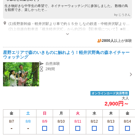
生き物好きな中学生の希望で、ネイチャーウォッチングに参加しました。 数種の鳥
を観察でき、楽しかったそ...
by じうさん
(1)長野新幹線・軽井沢駅より車で約１５分 しなの鉄道・中軽井沢駅より車で約５分
(2)上信越自動車道「碓氷軽井沢IC」から約25分 【駐車場について】 ■有料駐車場 特定日以外：無料 特定日：土日祝日、GW期間、夏期（7月中旬～9月連休ごろまで）、年末年始期間 駐車後30分無料 ・30分超過後 1時間毎：300円 ※2,000円以上のご利用で無料駐車時間120分まで延長 ■無料駐車場 国道146号沿いの無料駐車場もご利用可能です。 混雑時には、無料大駐車場もオープンします。 こちらからは送迎バス（無料）もございます。 ・期間：ゴールデンウィーク期間、夏休み期間、秋の土日祝日（詳細はお問い合わせください） ・場所：星野エリアから約900m北方向
営業時間：（４月～１１月）年中無休 ９：３０～１７：００ （１２月～
３月）年中無休 ※メンテナンス休業あり。 ９：３０～１６：００
2800人
以上が体験
星野エリアで森のいきものに触れよう！軽井沢野鳥の森ネイチャー
ウォッチング
自然体験
2時間
オンラインカード決済専用
大人
2,900円～
金
土
日
月
火
水
木
金
8/7
8/8
8/9
8/10
8/11
8/12
8/13
8/14