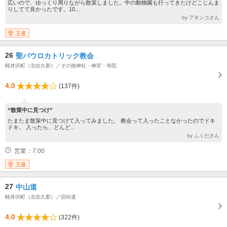
広いので、ゆっくり周りながら散策しました。中の動物園も行ってきたけどこじんま
りしてて良かったです。10...
by アキンコさん
王道
26
聖パウロカトリック教会
軽井沢町（北佐久郡）／その他神社・神宮・寺院
4.0
(137件)
“散策中に見つけ”
たまたま散策中に見つけて入ってみました。 教会って入ったことなかったのでドキ
ドキ。 入ったら、どんど...
by ふくださん
営業：7:00
王道
27
中山道
軽井沢町（北佐久郡）／旧街道
4.0
(322件)