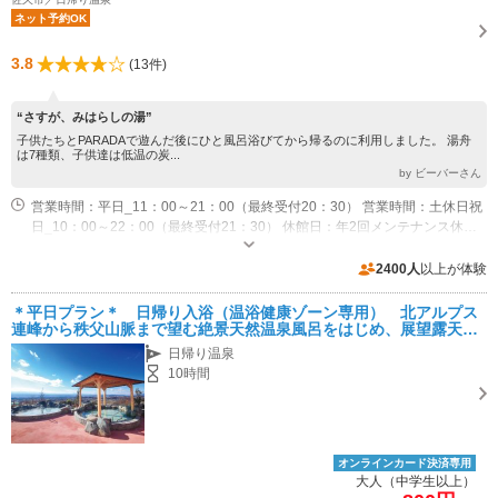
ネット予約OK
3.8
(13件)
“さすが、みはらしの湯”
子供たちとPARADAで遊んだ後にひと風呂浴びてから帰るのに利用しました。 湯舟
は7種類、子供達は低温の炭...
by ビーバーさん
営業時間：平日_11：00～21：00（最終受付20：30） 営業時間：土休日祝
日_10：00～22：00（最終受付21：30） 休館日：年2回メンテナンス休館
あり
専用駐車場あり（無料）100台
2400人
以上が体験
＊平日プラン＊ 日帰り入浴（温浴健康ゾーン専用） 北アルプス
連峰から秩父山脈まで望む絶景天然温泉風呂をはじめ、展望露天風
呂、炭酸風呂、替わり湯、サウナをお楽しみください♪
日帰り温泉
10時間
オンラインカード決済専用
大人（中学生以上）