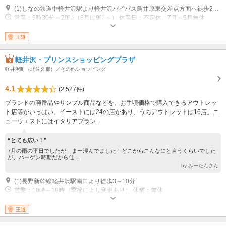
(1)しなの鉄道中軽井沢駅より軽井沢バイパス鳥井原東交差点方面へ徒歩20分
営業：9時30分～20時（8月は9時～） 休業日：不定休、7月～9月無休
王道
軽井沢・プリンスショッピングプラザ
軽井沢町（北佐久郡）／その他ショッピング
4.1
(2,527件)
ブランドの廃番品やサンプル商品などを、お手頃価格で購入できるアウトレッ
ト店等がいっぱい。イーストには24の店があり、うちアウトレットは16店。ニ
ューウエストにはイタリアブラン...
“とても広い！”
7月の雨の平日でしたが、まー混んでました！どこからこんなにと言うくらいでした
が、バーゲン時期だから仕...
by みーたんさん
(1)長野新幹線軽井沢駅南口より徒歩3～10分
営業：10時～19時（季節により変更あり） 休業：無休
王道