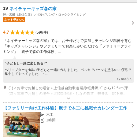
19
ネイチャーキッズ森の家
軽井沢町（北佐久郡）／ボルダリング・ロッククライミング
ネット予約OK
4.7
(596件)
「ネイチャーキッズ森の家」では、お子様だけで参加しチャレンジ精神を育む
「キッズチャレンジ」やファミリーでお楽しみいただける「ファミリークライ
ミング」「親子で森の工作体験」...
“子どもと一緒に楽しめる♪”
ヘリコプターを4歳の子どもと一緒に作りました。ポスカでパーツを塗るのに必死で
集中してやってました。ト...
by hasさん
(1)＜お車でお越しの場合＞上信越自動車道 碓氷軽井沢I.C.から12.5km(平常時14分)※休日および連休や軽井沢・プリンスショッピングプラザでのイベント開催時など、碓氷軽井沢I.C.から道路が渋滞する場合もございます。
(2)＜電車でお越しの場合＞北陸新幹線・しなの鉄道「軽井沢」駅下車。
営業時間：9:00A.M. - 5:00P.M. 受付時間：9:00A.M. - 4:00P.M.(LO)
【ファミリー向け工作体験】親子で木工に挑戦☆カレンダー工作
木工
1時間