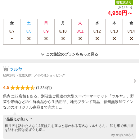
現地決済可
おひとり
4,950円～
金
土
日
月
火
水
木
金
8/7
8/8
8/9
8/10
8/11
8/12
8/13
8/14
この施設のプランをもっと見る
ツルヤ
軽井沢町（北佐久郡）／その他ショッピング
4.5
(1,334件)
県内に22店舗もある、別荘族ご用達の大型スーパーマーケット「ツルヤ」。野
菜や果物などの生鮮食品から生活用品、地元ブランド商品、信州無添加ワイン
などのオリジナル商品まで充実し...
“品揃えが良い。”
軽井沢を訪れた人なら1度は足を運ぶと思われる有名なツルヤさん。 私も車で軽井沢
を訪れた際は必ず立ち寄...
by かぼひめさん