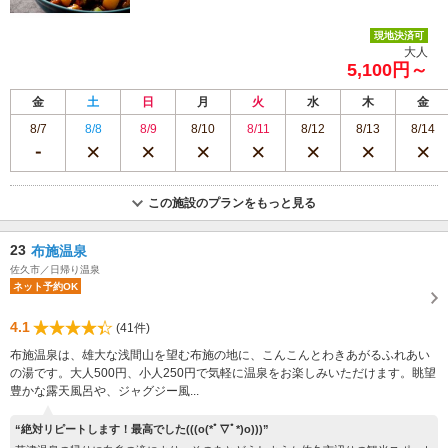
現地決済可
大人
5,100円～
金
土
日
月
火
水
木
金
8/7
8/8
8/9
8/10
8/11
8/12
8/13
8/14
この施設のプランをもっと見る
23
布施温泉
佐久市／日帰り温泉
ネット予約OK
4.1
(41件)
布施温泉は、雄大な浅間山を望む布施の地に、こんこんとわきあがるふれあい
の湯です。大人500円、小人250円で気軽に温泉をお楽しみいただけます。眺望
豊かな露天風呂や、ジャグジー風...
“絶対リピートします！最高でした(((o(*ﾟ▽ﾟ*)o)))”