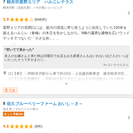
7
軽井沢星野エリア ハルニレテラス
軽井沢町（北佐久郡）／その他ショッピング
3.9
(846件)
星野エリアの玄関口には、湯川の清流に寄り添うように自生していた100本を
超えるハルニレ（春楡）の木立を生かしながら、9棟の瀟洒な建物を広いウッド
デッキでつないだ「小さな街」。...
“空いてて良かった”
友人がお嬢さんと来た時は日曜日でお店もお土産屋さんもはいれないほど人がいっぱ
いだったそうですがまだシ...
by えいちゃんさん
(1)【車】・JR軽井沢駅から車で約10分・上信越自動車道 碓氷軽井沢ICから車で約25分
(2)【公共交通機関】・JR軽井沢駅の北口にあります西武観光バスの軽井沢営業所/草津温泉行きのバスをご利用ください。「星野温泉トンボの湯」バス停下車 徒歩2分。時刻表、運賃は西武観光バスホームページでご確認ください。・しなの鉄道中軽井沢駅（軽井沢駅から1駅約5分）下車、徒歩約17分時刻表、運賃はしなの鉄道ホームページでご確認ください。
営業時間：7：00～22：00（店舗・季節によって異なる）※詳しくは星野エ
リアの公式ホームページをご確認くださ い。
王道
8
佐久ブルーベリーファーム おいし～さ～
佐久市／ブルーベリー狩り
ネット予約OK
4.6
(9件)