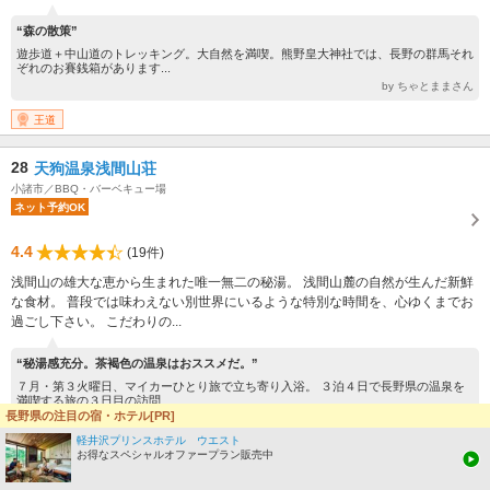
“森の散策”
遊歩道＋中山道のトレッキング。大自然を満喫。熊野皇大神社では、長野の群馬それ
ぞれのお賽銭箱があります...
by ちゃとままさん
王道
28
天狗温泉浅間山荘
小諸市／BBQ・バーベキュー場
ネット予約OK
4.4
(19件)
浅間山の雄大な恵から生まれた唯一無二の秘湯。 浅間山麓の自然が生んだ新鮮
な食材。 普段では味わえない別世界にいるような特別な時間を、心ゆくまでお
過ごし下さい。 こだわりの...
“秘湯感充分。茶褐色の温泉はおススメだ。”
７月・第３火曜日、マイカーひとり旅で立ち寄り入浴。 ３泊４日で長野県の温泉を
満喫する旅の３日目の訪問...
長野県の注目の宿・ホテル[PR]
by いい夢、旅気分。さん
軽井沢プリンスホテル ウエスト
(1)【お車】上信越自動車道小諸I.C.からアサマサンライン経由で約25分 (関越道練馬I.C～小諸I.C. 160km)
お得なスペシャルオファープラン販売中
(2)【電車】しなの鉄道小諸駅より車で25分