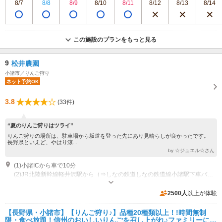
8/7
8/8
8/9
8/10
8/11
8/12
8/13
8/14
この施設のプランをもっと見る
9
松井農園
小諸市／りんご狩り
ネット予約OK
3.8
(33件)
“夏のりんご狩りはツライ”
りんご狩りの場所は、駐車場から坂道を登った先にあり見晴らしが良かったです。
長野県といえど、やはり涼...
by ☆ジュエル☆さん
(1)小諸ICから車で10分
(2)JR北陸新幹線軽井沢駅から（⇒しなの鉄道しなの鉄道線小諸駅下車バスorタクシー10分）
営業：8月中旬～12月上旬
2500人
以上が体験
【長野県・小諸市】【りんご狩り♪】品種20種類以上！!時間無制
限・食べ放題！信州のおいしいりんごを召し上がれ♪ファミリーに嬉