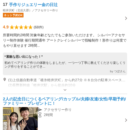
17
手作りジュエリー金の日辻
軽井沢町（北佐久郡）／アクセサリー作り
ネット予約OK
4.9
(68件)
所要時間約2時間 対象年齢どなたでもご参加いただけます。 シルバーアクセサ
リー制作体験 催行期間通年 アートクレイシルバーで指輪制作！形作りは何度で
もやり直せます 2時間...
“素敵な思い出になった！”
初めてペアリング作りの体験をしましたが、一つ一つ丁寧に教えてくださり楽しくリ
ング作りをすることができ...
by つぼさん
(1)上信越自動車道「碓氷軽井沢IC」から約27分 ※８台分の駐車スペースがございます
(2)長野新幹線「軽井沢駅」から徒歩約10分
営業時間：体験は一日３回行っています ①10:00～12:00 ②13:00～15:00
③16:00～18:00
2人の記念日につくるペアリング/カップル/夫婦/友達/女性/早期予約/
専用駐車場あり（無料）8台 お車は斜め向かいの【軽井沢ブライダル情報センター】のお停めください
ファミリー・プレゼントに！
アクセサリー作り
2時間