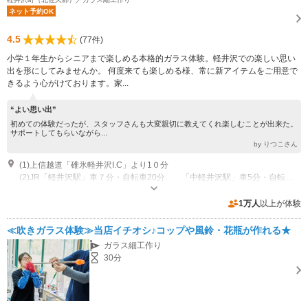
ネット予約OK
4.5
(77件)
小学１年生からシニアまで楽しめる本格的ガラス体験。軽井沢での楽しい思い
出を形にしてみませんか。 何度来ても楽しめる様、常に新アイテムをご用意で
きるよう心がけております。家...
“よい思い出”
初めての体験だったが、スタッフさんも大変親切に教えてくれ楽しむことが出来た。
サポートしてもらいながら...
by りつこさん
(1)上信越道「碓氷軽井沢I.C」より1０分
(2)JR「軽井沢駅」車７分・自転車20分 「中軽井沢駅」車5分・自転車10分
営業時間：10:00～18:00 不定休（GW,7月～9月は無休9:00～19:00※事前
に要問い合わせ）
1万人
以上が体験
専用駐車場あり（無料）30台 第一・第二駐車場がございます。ご利用ください。
≪吹きガラス体験≫当店イチオシ♪コップや風鈴・花瓶が作れる★
ガラス細工作り
30分