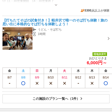
11：30営業開始 14：30営業終了
5300人
以上が体験
【打ちたてそばの試食付き！】軽井沢で唯一のそば打ち体験！旅の
思い出に本格的なそば打ちを体験しよう！
うどん・そば打ち
1時間
現地決済可
おひとりさま
6,000円～
金
土
日
月
火
水
木
金
8/7
8/8
8/9
8/10
8/11
8/12
8/13
8/14
この施設のプラン一覧へ（1件）