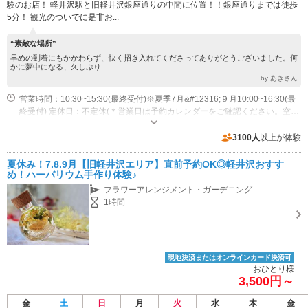
験のお店！ 軽井沢駅と旧軽井沢銀座通りの中間に位置！！銀座通りまでは徒歩
5分！ 観光のついでに是非お...
“素敵な場所”
早めの到着にもかかわらず、快く招き入れてくださってありがとうございました。何
かに夢中になる、久しぶり...
by あきさん
営業時間：10:30~15:30(最終受付)※夏季7月&#12316;９月10:00~16:30(最
終受付) 定休日：不定休(＊営業日は予約カレンダーをご確認ください。空き
が表示されている時間帯のみ受付可能です)
駐車場なし
3100人
以上が体験
夏休み！7.8.9月【旧軽井沢エリア】直前予約OK◎軽井沢おすす
め！ハーバリウム手作り体験♪
フラワーアレンジメント・ガーデニング
1時間
現地決済またはオンラインカード決済可
おひとり様
3,500円～
金
土
日
月
火
水
木
金