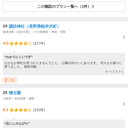
この施設のプラン一覧へ（1件）
24
諏訪神社（長野県軽井沢町）
軽井沢町（北佐久郡）／その他神社・神宮・寺院
4.0
(227件)
“わかりにくいです”
なかなか神社が見つかりませんでした。 公園の向かいにあります。 何人かお参りに
来てました。 御朱印帳...
by ちまきさん
王道
25
懐古園
小諸市／文化史跡・遺跡
4.1
(310件)
“広いしのんびり”