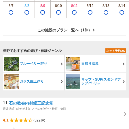
8/7
8/8
8/9
8/10
8/11
8/12
8/13
8/14
この施設のプラン一覧へ（1件）
長野でおすすめの遊び・体験ジャンル
ネット予約OK
ブルーベリー狩り
日帰り温泉
サップ・SUP(スタンドア
ガラス細工作り
ップパドル)
11
石の教会内村鑑三記念堂
軽井沢町（北佐久郡）／その他神社・神宮・寺院
4.1
(522件)