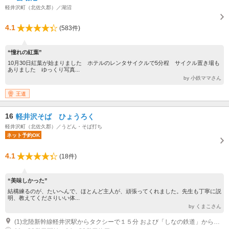
軽井沢町（北佐久郡）／湖沼
4.1
(583件)
“憧れの紅葉”
10月30日紅葉が始まりました ホテルのレンタサイクルで5分程 サイクル置き場も
ありました ゆっくり写真...
by 小鉄ママさん
王道
16
軽井沢そば ひょうろく
軽井沢町（北佐久郡）／うどん・そば打ち
ネット予約OK
4.1
(18件)
“美味しかった”
結構練るのが、たいへんで、ほとんど主人が、頑張ってくれました。先生も丁寧に説
明、教えてくださりいい体...
by くまこさん
(1)北陸新幹線軽井沢駅からタクシーで１５分 および「しなの鉄道」から信濃追分駅下車タクシーで５分 上信越自動車道 軽井沢ICで降り30分