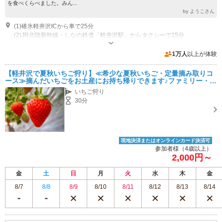
を食べくらべました。みん...
by ようこさん
(1)碓氷軽井沢ICから車で25分
(2)JR北陸新幹線・しなの鉄道「軽井沢駅」からタクシーで15分
営業期間：冬春いちご狩り：12月下旬から6月下旬。夏秋いちご狩り：7月
上旬から11月下旬 開園時間：冬春いちご狩り：午前10時00分から午後3時
1万人
以上が体験
00分(午後3時00分最終受付)。夏秋いちご狩り：午前9時00分から午後2時00
専用駐車場あり（無料）20台 ※カーナビ設定でお越しの方は住所検索や電話番号検索ではなく、「三井の森軽井沢カントリー倶楽部」隣接地にてお願いします。 ※お車はゴルフ場の駐車場にお停めにならず、いちご園の駐車場をご利用ください
分(午後2時00分最終受付)
【軽井沢で夏秋いちご狩り】≪希少な夏秋いちご・定量摘み取りコ
ース≫摘んだいちごをお土産にお持ち帰りできます♪ファミリー・女
性・カップルのお出かけに☆
いちご狩り
30分
現地決済またはオンラインカード決済可
参加者様（4歳以上）
2,000円～
金
土
日
月
火
水
木
金
8/7
8/8
8/9
8/10
8/11
8/12
8/13
8/14