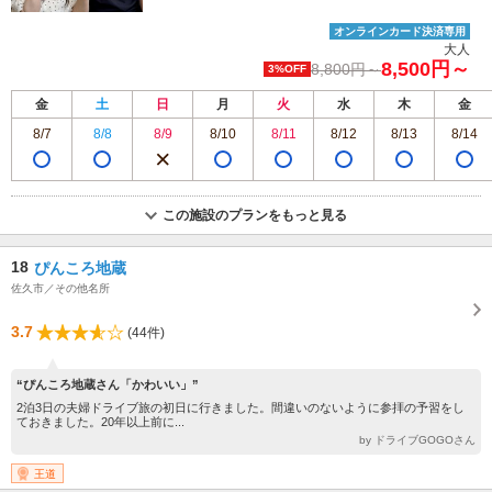
オンラインカード決済専用
大人
8,500円～
8,800円～
3%OFF
金
土
日
月
火
水
木
金
8/7
8/8
8/9
8/10
8/11
8/12
8/13
8/14
この施設のプランをもっと見る
18
ぴんころ地蔵
佐久市／その他名所
3.7
(44件)
“ぴんころ地蔵さん「かわいい」”
2泊3日の夫婦ドライブ旅の初日に行きました。間違いのないように参拝の予習をし
ておきました。20年以上前に...
by ドライブGOGOさん
王道