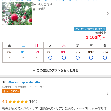
しい3歳未満無料！カップル・女性にもおすすめ♪
りんご狩り
1時間
オンラインカード決済専用
6歳以上
1,100円～
金
土
日
月
火
水
木
金
8/7
8/8
8/9
8/10
8/11
8/12
8/13
8/14
この施設のプランをもっと見る
10
Workshop cafe ally
軽井沢町（北佐久郡）／ハーバリウム
ネット予約OK
4.9
(39件)
軽井沢観光で人気のエリア【旧軽井沢エリア】にある、ハーバリウム手作り体