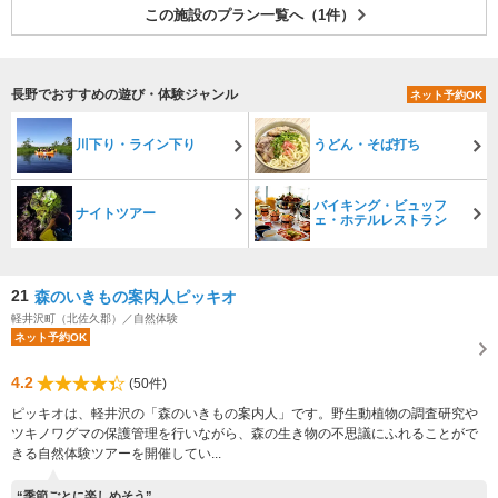
この施設のプラン一覧へ（1件）
長野でおすすめの遊び・体験ジャンル
ネット予約OK
川下り・ライン下り
うどん・そば打ち
バイキング・ビュッフ
ナイトツアー
ェ・ホテルレストラン
21
森のいきもの案内人ピッキオ
軽井沢町（北佐久郡）／自然体験
ネット予約OK
4.2
(50件)
ピッキオは、軽井沢の「森のいきもの案内人」です。野生動植物の調査研究や
ツキノワグマの保護管理を行いながら、森の生き物の不思議にふれることがで
きる自然体験ツアーを開催してい...
“季節ごとに楽しめそう”