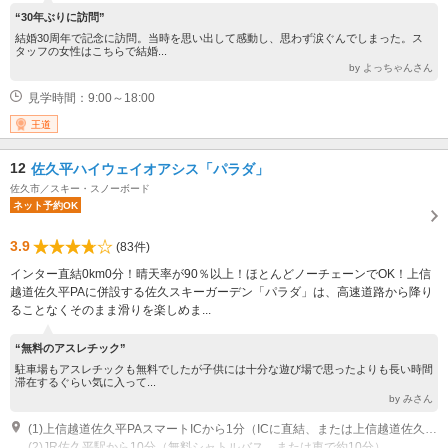
“30年ぶりに訪問”
結婚30周年で記念に訪問。当時を思い出して感動し、思わず涙ぐんでしまった。ス
タッフの女性はこちらで結婚...
by よっちゃんさん
見学時間：9:00～18:00
王道
12
佐久平ハイウェイオアシス「パラダ」
佐久市／スキー・スノーボード
ネット予約OK
3.9
(83件)
インター直結0km0分！晴天率が90％以上！ほとんどノーチェーンでOK！上信
越道佐久平PAに併設する佐久スキーガーデン「パラダ」は、高速道路から降り
ることなくそのまま滑りを楽しめま...
“無料のアスレチック”
駐車場もアスレチックも無料でしたが子供には十分な遊び場で思ったよりも長い時間
滞在するぐらい気に入って...
by みさん
(1)上信越道佐久平PAスマートICから1分（ICに直結、または上信越道佐久ICから約5km・約8分）
(2)JR佐久平駅から10分（無料シャトルバス、または車で約10分）