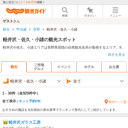
旅に役立つ
口コミ100万件
掲載！
検索
行きたい
メニュー
ゲスト
さん
観光
甲信越
長野
軽井沢・佐久・小諸
軽井沢・佐久・小諸の観光スポット
軽井沢や佐久、小諸エリアは長野県屈指の自然観光名所が集積するエリア。8000本あまりのツツジが咲き乱れる高峰高原や、バードウォッチングや散策も楽しめる軽井沢レイクガーデンなどはおすすめの名所なため一度は訪れておきたい。豪快かつ繊細な紅葉美が楽しめる布引渓谷の景観は正に絶景で、リピーターとなって訪れる方は後を絶たない。また、紅葉だけでなく春には桜の名所となる。
続きを見る
ご当地
観光
イベント
ホテル
お土産
グルメ
軽井沢・佐久・小諸
全て
1 - 30件
（全929件中）
全て表示
ネット予約OK
観光マップ
おすすめの施設を当社独自の算出基準でランキング形式にしてご紹介しています。
軽井沢ガラス工房
軽井沢町（北佐久郡）／ガラス細工作り