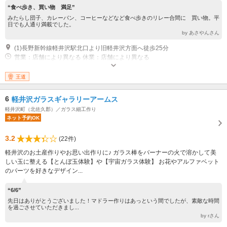
“食べ歩き、買い物 満足”
みたらし団子、カレーパン、コーヒーなどなど食べ歩きのリレー合間に 買い物。平
日でも人通り満載でした。
by あさやんさん
(1)長野新幹線軽井沢駅北口より旧軽井沢方面へ徒歩25分
営業：店舗により異なる 休業：店舗により異なる
王道
6
軽井沢ガラスギャラリーアームス
軽井沢町（北佐久郡）／ガラス細工作り
ネット予約OK
3.2
(22件)
軽井沢のお土産作りやお思い出作りに♪ ガラス棒をバーナーの火で溶かして美
しい玉に整える【とんぼ玉体験】や【宇宙ガラス体験】 お花やアルファベット
のパーツを好きなデザイン...
“6/6”
先日はありがとうございました！マドラー作りはあっという間でしたが、素敵な時間
を過ごさせていただきまし...
by rさん