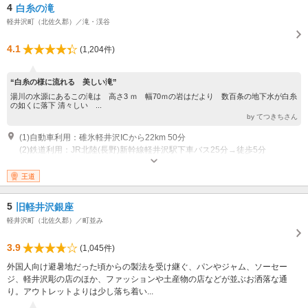
4
白糸の滝
軽井沢町（北佐久郡）／滝・渓谷
4.1
(1,204件)
“白糸の様に流れる 美しい滝”
湯川の水源にあるこの滝は 高さ3 ｍ 幅70ｍの岩はだより 数百条の地下水が白糸
の如くに落下 清々しい ...
by てつきちさん
(1)自動車利用：碓氷軽井沢ICから22km 50分
(2)鉄道利用：JR北陸(長野)新幹線軽井沢駅下車バス25分→徒歩5分
王道
5
旧軽井沢銀座
軽井沢町（北佐久郡）／町並み
3.9
(1,045件)
外国人向け避暑地だった頃からの製法を受け継ぐ、パンやジャム、ソーセー
ジ、軽井沢彫の店のほか、ファッションや土産物の店などが並ぶお洒落な通
り。アウトレットよりは少し落ち着い...