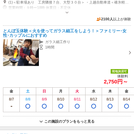
(1)＜駐車場あり 工房隣接７台、大型３０台＞ ・上越自動車道＜碓氷軽井沢ＩＣ＞より約２０分 ・軽井沢駅より車１０分、自転車２５分 ・中軽井沢駅より車７分、自転車２０分
営業時間：９時ー18時 休業日：不定休
2100人
以上が体験
とんぼ玉体験＜火を使ってガラス細工をしよう！＞ファミリー･女
性･カップルにおすすめ
ガラス細工作り
1時間
現地決済可
体験料
2,750円～
金
土
日
月
火
水
木
金
8/7
8/8
8/9
8/10
8/11
8/12
8/13
8/14
この施設のプランをもっと見る