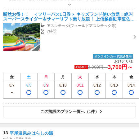
営業：8：00～18：00 ※施設、期間によって営業時間は異なります。詳細
はHPにてご確認ください。
断然お得！！ ＜フリーパス1日券＞ キッズランド使い放題！絶叫
専用駐車場あり（無料）1500台 南北パラダ共通
スーパースライダー＆サマーリフト乗り放題！ 上信越自動車道佐久
平PA直結でアクセス抜群♪ ファミリーにおすすめ♪
アスレチック(フィールドアスレチック等)
7時間
オンラインカード決済専用
おひとり様
3,700円～
3,900円～
5%OFF
金
土
日
月
火
水
木
金
8/7
8/8
8/9
8/10
8/11
8/12
8/13
8/14
この施設のプラン一覧へ（1件）
13
平尾温泉みはらしの湯
佐久市／日帰り温泉