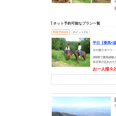
ネット予約可能なプラン一覧
即時予約OK
ポイント2％
平日【乗馬×
その他スポーツ・
2時間で乗馬体験
非日常の忘れがた
お一人様
9,