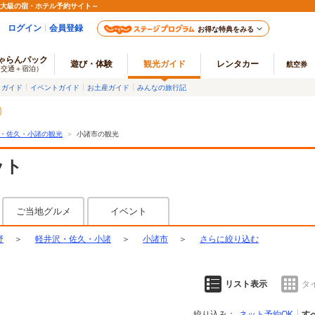
最大級の宿・ホテル予約サイト～
ログイン
会員登録
お得な特典をみる
ゃらんパック
遊び・体験
観光ガイド
レンタカー
航空券
（交通＋宿泊）
メガイド
イベントガイド
お土産ガイド
みんなの旅行記
・佐久・小諸の観光
＞
小諸市の観光
ット
ご当地グルメ
イベント
野
＞
軽井沢・佐久・小諸
＞
小諸市
＞
さらに絞り込む
リスト表示
タ
絞り込み：
ネット予約OK
す