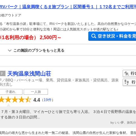
 RVパーク｜温泉満喫くるま旅プラン｜区間番号１｜１?2名までご利用
の天然温泉もご利用いただけます♪小諸ICから10分♪
の他アウトドア
る「布引温泉小諸」駐車場にて、RVパークを新設いたしました。高台の自然豊かなロケー
小諸ICから車で10分と便利な立地！周辺には人気観光スポットや道の駅なども♪
※1名利用の場合）
2,500円～
この施設のプランをもっと見る
天狗温泉浅間山荘
7
甲／BBQ・バーベキュー場、乗馬、貸切温泉・家族風呂・貸切風呂、源泉
掛け流し
子連れ
一人旅
4.4
（
19件
）
７月・第３火曜日、マイカーひとり旅で立ち寄り入浴。 ３泊４日で長野県の温泉
する旅の３日目の訪問...
by いい夢、旅気
浅間山の雄大な恵から生まれた唯一無二の秘湯。 浅間山麓の自然が生んだ新鮮な食材。 普