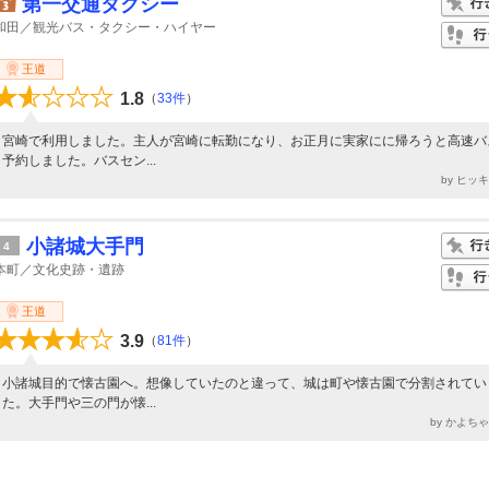
第一交通タクシー
和田／観光バス・タクシー・ハイヤー
王道
1.8
（
33件
）
宮崎で利用しました。主人が宮崎に転勤になり、お正月に実家にに帰ろうと高速バ
予約しました。バスセン...
by ヒッ
小諸城大手門
4
本町／文化史跡・遺跡
王道
3.9
（
81件
）
小諸城目的で懐古園へ。想像していたのと違って、城は町や懐古園で分割されてい
た。大手門や三の門が懐...
by かよち