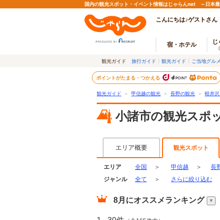
国内の観光スポット・イベント情報はじゃらんnet ～日本
こんにちは♪ゲストさん
じ
宿・ホテル
観光ガイド
旅行ガイド
観光ガイド
ご当地グル
ポイントがたまる・つかえる
観光ガイド
＞
甲信越の観光
＞
長野の観光
＞
軽井沢
小諸市の観光スポ
エリア概要
観光スポット
エリア
全国
＞
甲信越
＞
長
ジャンル
全て
＞
さらに絞り込む
8月
にオススメランキング