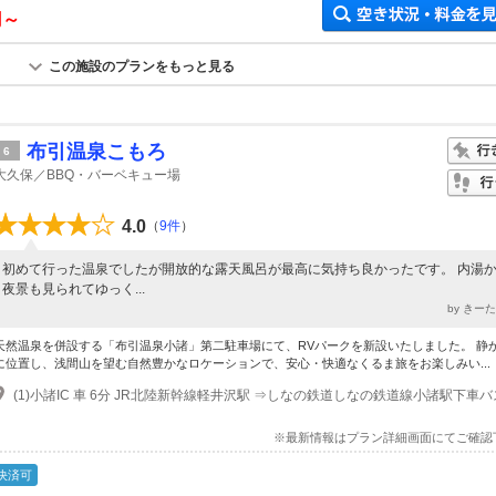
円～
この施設のプランをもっと見る
布引温泉こもろ
6
大久保／BBQ・バーベキュー場
4.0
（
9件
）
初めて行った温泉でしたが開放的な露天風呂が最高に気持ち良かったです。 内湯
夜景も見られてゆっく...
by きー
天然温泉を併設する「布引温泉小諸」第二駐車場にて、RVパークを新設いたしました。 静
に位置し、浅間山を望む自然豊かなロケーションで、安心・快適なくるま旅をお楽しみい...
※最新情報はプラン詳細画面にてご確認
決済可