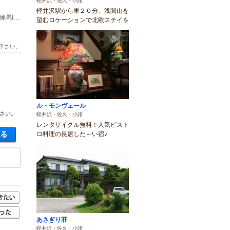
軽井沢・佐久・小諸
軽井沢駅から車２０分、浅間山を
(1)【お車】上信越自動車道小諸I.C.からアサマサンライン経由で約25分 (関越道練馬I.C～小諸I.C. 160km)
望むロケーションで北欧ステイを
下さい。
ル・モンヴェール
さい。
軽井沢・佐久・小諸
レンタサイクル無料！人気ビスト
空き状況・料金を見る
ロ料理の長居した～い宿♪
あさぎり荘
軽井沢・佐久・小諸