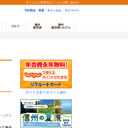
サイトのご利用方法
ヘルプ/問い合わせ
予約照会・変更・キャンセル
マイページ
海外
海外
ゴルフ
航空券
航空券+ホテル
カード入会でポイントget♪
イル表示
べて表示