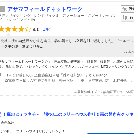
アサマフィールドネットワーク
5
八満／サイクリング、レンタサイクル、スノーシュー・スノートレッキン
グ、トレッキング・登山
4.0
（
1件
）
北軽井沢の自然豊かな道を走り、春の清々しい空気を肌で感じました。ゴールデン
ーク中の為、通常より短...
by あ
アサマフィールドネットワークでは、日本有数の観光地・北軽井沢、軽井沢、小諸の大自然
喫。 浅間山麓で、トレッキングやキャンプ、焚き火、スノーシュー、MTBツーリングなどが..
(1)車でお越しの方 上信越自動車道「碓氷軽井沢I.C」から約45分
※最新情報はプラン詳細画面にてご確認
う！森のヒミツキチ～ 『樹の上のツリーハウス作り＆森の焚き火クッキ
 自然体験
ミツキチ・ツリーハウス作りにチャレンジ！