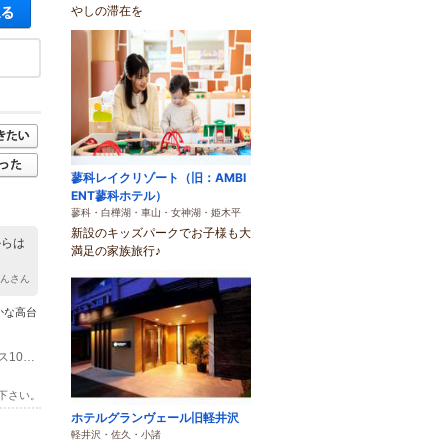
空き状況・料金を見る
やしの滞在を
蓼科レイクリゾート（旧：AMBI
ENT蓼科ホテル）
蓼科・白樺湖・車山・女神湖・姫木平
新設のキッズパークでお子様も大
からは
満足の家族旅行♪
たんさん
かな高台
(1)小諸IC 車 6分 JR北陸新幹線軽井沢駅 ⇒しなの鉄道しなの鉄道線小諸駅下車バス10分 JR北陸新幹線佐久平駅 ⇒JR小海線小諸駅下車バス10分
下さい。
ホテルグランヴェール旧軽井沢
軽井沢・佐久・小諸