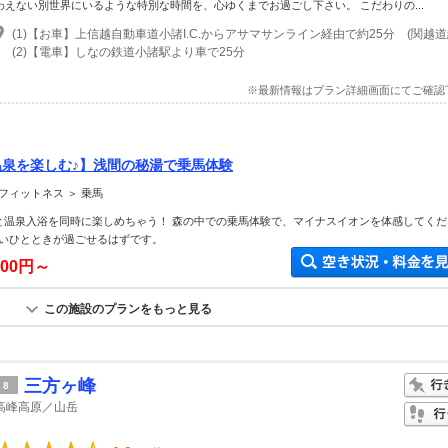
わえない別世界にいるような特別な時間を、心ゆくまでお過ごし下さい。 こだわりの...
(2)【電車】しなの鉄道小諸駅より車で25分
※最新情報はプラン詳細画面にてご確認
温泉を楽しむ♪】浅間の秘湯で乗馬体験
フィットネス ＞ 乗馬
と温泉入浴を同時に楽しめちゃう！ 森の中での乗馬体験で、マイナスイオンを体感してくだ
いひとときが過ごせるはずです。
200円～
この施設のプランをもっと見る
三方ヶ峰
8
高峰高原／山岳