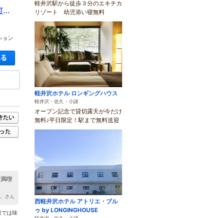
軽井沢駅から徒歩３分のエキチカ
可
リゾート 幼児添い寝無料
ション
空き状況・料金を見る
軽井沢ホテル ロンギングハウス
軽井沢・佐久・小諸
オープン記念で貸切露天が今だけ
無料♪平日限定！駅まで無料送迎
を満喫
分。さん
西軽井沢ホテル アトリエ・ブル
ゥ by LONGINGHOUSE
段では味