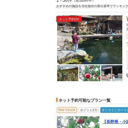
1 - 30件
（全165件中）
おすすめの施設を当社独自の算出基準でランキン
ネット予約OK
ネット予約可能なプラン一覧
即時予約OK
ポイント2％
オンラインカード
【長野県・小
いしいりんご