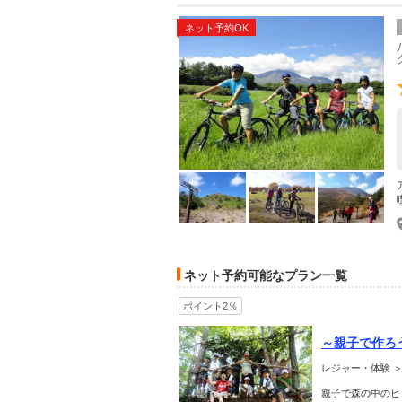
ネット予約OK
ネット予約可能なプラン一覧
ポイント2％
～親子で作ろ
グ』
レジャー・体験 ＞
親子で森の中のヒ