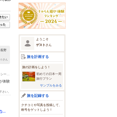
ようこそ
ゲスト
さん
 長野
旅を計画する
ル☆さん
旅の計画をしよう！
初めての日本一周
(2)JR北陸新幹線軽井沢駅から（⇒しなの鉄道しなの鉄道線小諸駅下車バスorタクシー10分）
旅行プラン
が体験
サンプルをみる
下さい。
旅を記録する
クチコミや写真を投稿して、
称号をゲットしよう！
のお
すす