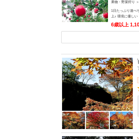
果物・野菜狩り ＞
め♪
1日たっぷり遊べ
上♪ 環境に優し
6歳以上
1,