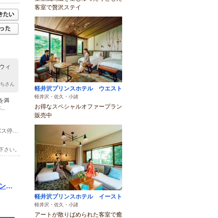
客室で贅沢ステイ
ウィ
ぷちさん
軽井沢プリンスホテル ウエスト
軽井沢・佐久・小諸
を満
お得なスペシャルオファープラン
.
販売中
(2)電車でお越しの方 長野新幹線「軽井沢駅」下車、草軽交通バス「北軽井沢」バス停より送迎あり
下さい。
ン
軽井沢プリンスホテル イースト
軽井沢・佐久・小諸
アートが散りばめられた客室で癒