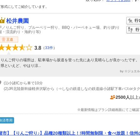
グ形式にしてご紹介しています。
松井農園
甲／りんご狩り、ブルーベリー狩り、BBQ・バーベキュー場、釣り(釣り
堀・渓流釣り・海釣り等)
王道
3.8
（
33件
）
りんご狩りの場所は、駐車場から坂道を登った先にあり見晴らしが良かったです。
県といえど、やはり涼...
by ☆ジュエ
(1)小諸ICから車で10分
2500人
以上
※最新情報はプラン詳細画面にてご確認
決済専用
諸市】【りんご狩り♪】品種20種類以上！!時間無制限・食べ放題！信州
を召し上がれ♪ファミリーに嬉しい3歳未満無料！カップル・女性にもお