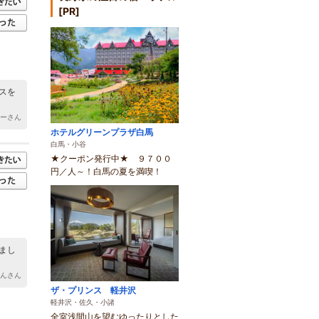
[PR]
スを
キーさん
ホテルグリーンプラザ白馬
白馬・小谷
★クーポン発行中★ ９７００
円／人～！白馬の夏を満喫！
まし
ゃんさん
ザ・プリンス 軽井沢
軽井沢・佐久・小諸
全室浅間山を望むゆったりとした