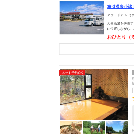
布引温泉小諸
能 併設ホテル
アウトドア ＞ そ
天然温泉を併設す
に位置しながら、
おひとり（
ネット予約OK