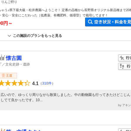
 りんご狩り
ちゃう♪県下最大級・松井農園へようこそ！ 定番の品種から長野県オリジナル新品種まで20
い・安心・安全にこだわった［低農薬、有機肥料、循環型］で栽培してます！
100円～
この施設のプランをもっと見る
懐古園
丁／文化史跡・遺跡
王道
4.1
（
310件
）
広いので、ゆっくり周りながら散策しました。中の動物園も行ってきたけどこじん
してて良かったです。10...
by アキ