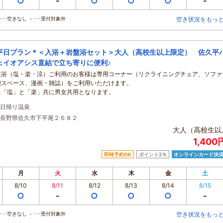
○
-
○
○
○
-
･･空きなし －･･･受付対象外
空き状況をもっ
平日プラン＊＜入浴＋岩盤浴セット＞大人（高校生以上限定） 佐久平
ェイオアシス直結で立ち寄りに便利♪
盤浴（塩・楽・涼）ご利用のお客様は専用コーナー（リクライニングチェア、ソファ
憩スペース、漫画・雑誌）をご利用いただけます。
た「塩」と「楽」共に男女共用となります。
日帰り温泉
長野県佐久市下平尾２６８２
大人（高校生以
1,40
即時予約OK
ポイント2％
オンラインカード決
月
火
水
木
金
土
8/10
8/11
8/12
8/13
8/14
8/15
○
-
○
○
○
-
･･空きなし －･･･受付対象外
空き状況をもっ