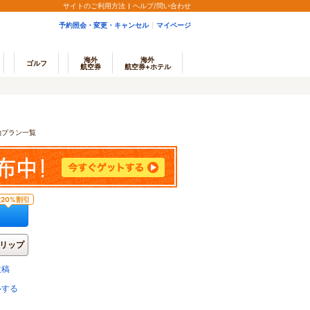
サイトのご利用方法
ヘルプ/問い合わせ
予約照会・変更・キャンセル
マイページ
海外
海外
ゴルフ
航空券
航空券+ホテル
約プラン一覧
20%割引
リップ
投稿
ルする