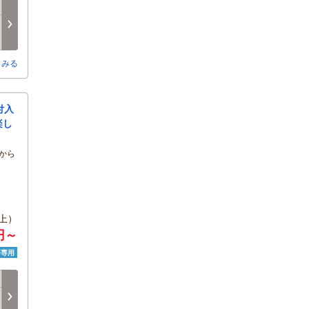
日
月
火
水
木
金
8/16
8/17
8/18
8/19
8/20
8/21
-
○
○
○
○
○
とみる
付入
楽し
から
上）
0円～
済専用
日
月
火
水
木
金
8/16
8/17
8/18
8/19
8/20
8/21