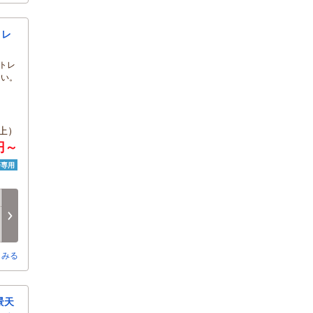
トレ
トレ
さい。
上）
0円～
済専用
日
月
火
水
木
金
8/16
8/17
8/18
8/19
8/20
8/21
-
○
○
○
○
○
とみる
景天