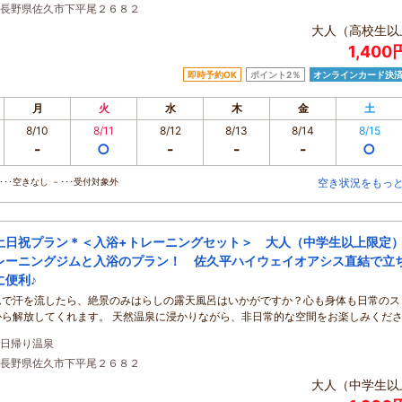
長野県佐久市下平尾２６８２
大人（高校生以
1,40
即時予約OK
ポイント2％
オンラインカード決
月
火
水
木
金
土
8/10
8/11
8/12
8/13
8/14
8/15
-
○
-
-
-
○
･･空きなし －･･･受付対象外
空き状況をもっ
土日祝プラン＊＜入浴+トレーニングセット＞ 大人（中学生以上限
レーニングジムと入浴のプラン！ 佐久平ハイウェイオアシス直結で立
に便利♪
ムで汗を流したら、絶景のみはらしの露天風呂はいかがですか？心も身体も日常のス
から解放してくれます。 天然温泉に浸かりながら、非日常的な空間をお楽しみくだ
日帰り温泉
長野県佐久市下平尾２６８２
大人（中学生以