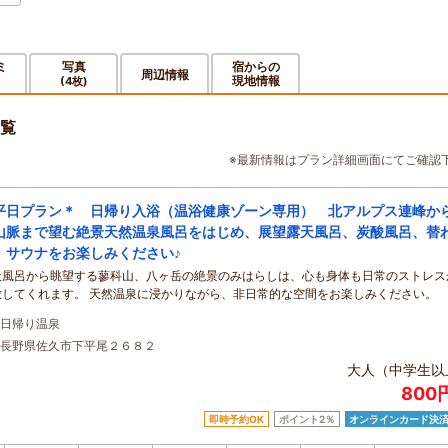
ミ
写真
宿からの
周辺情報
現地情報
(4枚)
覧
※最新情報はプラン詳細画面にてご確認
平日プラン＊ 日帰り入浴（温浴健康ゾーン専用） 北アルプス連峰か
山脈まで望む絶景天然温泉風呂をはじめ、展望露天風呂、炭酸風呂、替
、サウナをお楽しみください♪
天風呂から眺望する蓼科山、八ヶ岳の絶景のみはらしは、心も身体も日常のストレス
放してくれます。 天然温泉に浸かりながら、非日常的な空間をお楽しみください。
日帰り温泉
長野県佐久市下平尾２６８２
大人（中学生以
800
即時予約OK
ポイント2％
オンラインカード決