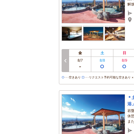
解
金
土
日
8/7
8/8
8/9
-
○
○
○
･･･空きあり
□
･･･リクエスト予約可能な空きあり ×･
＊
浴
岩
休
ま