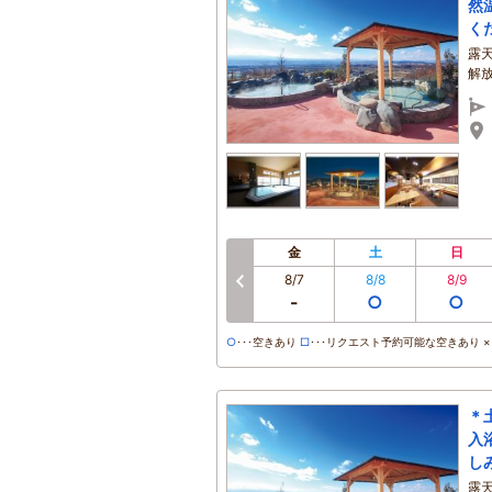
然
く
露
解
金
土
日
8/7
8/8
8/9
-
○
○
○
･･･空きあり
□
･･･リクエスト予約可能な空きあり ×･
＊
入
し
露