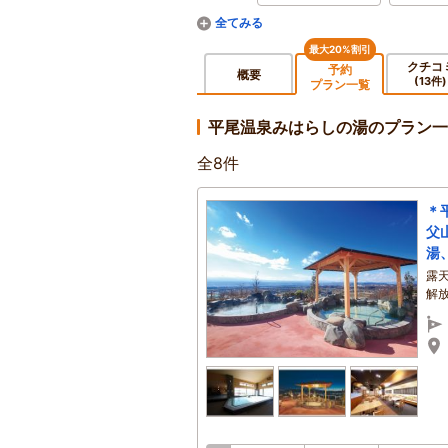
最大20%割引
クチコ
予約
概要
(13件)
プラン一覧
平尾温泉みはらしの湯のプラン一
全
8
件
＊
父
湯
露
解