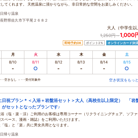
放してくれます。 天然温泉に浸かりながら、非日常的な空間をお楽しみください。
日帰り温泉
長野県佐久市下平尾２６８２
大人（中学生以
1,00
1,250円～
即時予約OK
ポイント2％
オンラインカード決
月
火
水
木
金
土
8/10
8/11
8/12
8/13
8/14
8/15
-
○
-
-
-
○
･･空きなし －･･･受付対象外
空き状況をもっ
土日祝プラン＊＜入浴＋岩盤浴セット＞大人（高校生以上限定） 「岩
」がセットとなったプランです♪
盤浴（塩・楽・涼）ご利用のお客様は専用コーナー（リクライニングチェア、ソファ
憩スペース、漫画・雑誌）をご利用いただけます。
た「塩」と「楽」共に男女共用となります。
日帰り温泉