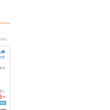
下さい。
ら秩
わり
から
上）
円～
済専用