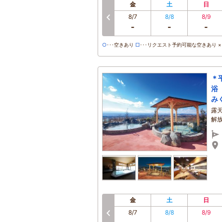
金
土
日
8/7
8/8
8/9
-
-
-
○
･･･空きあり
□
･･･リクエスト予約可能な空きあり ×･
＊
浴
み
露
解
金
土
日
8/7
8/8
8/9