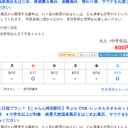
温泉風呂をはじめ、展望露天風呂、炭酸風呂、替わり湯、サウナをお楽
ださい♪
天風呂から眺望する蓼科山、八ヶ岳の絶景のみはらしは、心も身体も日常のストレス
放してくれます。 天然温泉に浸かりながら、非日常的な空間をお楽しみください。
日帰り温泉
長野県佐久市下平尾２６８２
大人（中学生以
800
即時予約OK
ポイント2％
オンラインカード決
月
火
水
木
金
土
8/10
8/11
8/12
8/13
8/14
8/15
-
○
-
-
-
○
･･空きなし －･･･受付対象外
空き状況をもっ
土日祝プラン＊【じゃらん特別割引】手ぶらでOK♪レンタルタオルセッ
浴 ※小学生以上が対象 絶景天然温泉風呂をはじめお風呂、サウナを
みください♪
天風呂から眺望する蓼科山、八ヶ岳の絶景のみはらしは、心も身体も日常のストレス