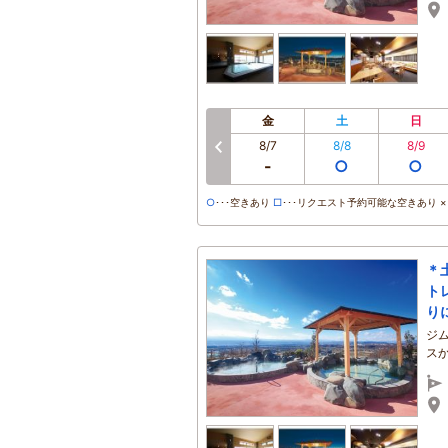
金
土
日
8/7
8/8
8/9
-
○
○
○
･･･空きあり
□
･･･リクエスト予約可能な空きあり ×･
＊
ト
り
ジ
ス