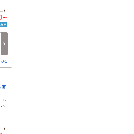
上）
0円～
済専用
日
月
火
水
木
金
8/16
8/17
8/18
8/19
8/20
8/21
○
-
-
-
-
-
とみる
定）
ち寄
トレ
さい。
上）