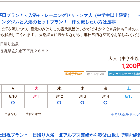
平日プラン＊＜入浴+トレーニングセット＞大人（中学生以上限定） 
ニングジムと入浴のセットプラン！ 汗を流したい方は是非♪
ムで汗を流しつつ、絶景のみはらしの露天風呂はいかがですか？心も身体も日常のス
から解放してくれます。 天然温泉に浸かりながら、非日常的な空間をお楽しみくだ
日帰り温泉
長野県佐久市下平尾２６８２
大人（中学生以
1,20
即時予約OK
ポイント2％
オンラインカード決
月
火
水
木
金
土
8/10
8/11
8/12
8/13
8/14
8/15
○
-
○
○
○
-
･･空きなし －･･･受付対象外
空き状況をもっ
土日祝プラン＊ 日帰り入浴 北アルプス連峰から秩父山脈まで望む絶