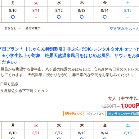
月
火
水
木
金
土
8/10
8/11
8/12
8/13
8/14
8/15
○
-
○
○
○
-
･･空きなし －･･･受付対象外
空き状況をもっ
平日プラン＊【じゃらん特別割引】手ぶらでOK♪レンタルタオルセット
 ※小学生以上が対象 絶景天然温泉風呂をはじめお風呂、サウナをお
ください♪
天風呂から眺望する蓼科山、八ヶ岳の絶景のみはらしは、心も身体も日常のストレス
放してくれます。 天然温泉に浸かりながら、非日常的な空間をお楽しみください。
日帰り温泉
長野県佐久市下平尾２６８２
大人（中学生以
1,00
1,250円～
即時予約OK
ポイント2％
オンラインカード決
月
火
水
木
金
土
8/10
8/11
8/12
8/13
8/14
8/15