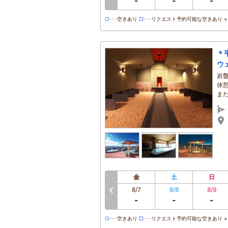
-
-
-
○
･･･空きあり
□
･･･リクエスト予約可能な空きあり ×･
＊
ウ
岩
休
ま
金
土
日
8/7
8/8
8/9
-
-
-
○
･･･空きあり
□
･･･リクエスト予約可能な空きあり ×･