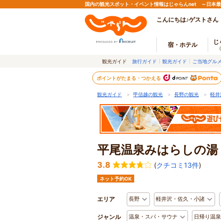
国内の観光スポット・イベント情報はじゃらんnet ～日本
こんにちは♪ゲストさん
じ
宿・ホテル
観光ガイド
旅行ガイド
観光ガイド
ご当地グル
ポイントがたまる・つかえる
観光ガイド
＞
甲信越の観光
＞
長野の観光
＞
軽井
平尾温泉みはらしの湯
3.8
(
クチコミ13件
)
ネット予約OK
エリア
長野
軽井沢・佐久・小諸
ジャンル
温泉・スパ・サウナ
日帰り温泉