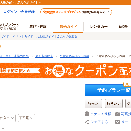
最大級の宿・ホテル予約サイト～
ログイン
会員登録
お得な特典をみる
ゃらんパック
遊び・体験
観光ガイド
レンタカー
航空券
（交通＋宿泊）
メガイド
イベントガイド
お土産ガイド
みんなの旅行記
沢・佐久・小諸の観光
＞
佐久市の観光
＞
平尾温泉みはらしの湯
＞
平尾温泉みはらしの湯 予
最大
予約プラン一覧
行った
行きたい
ク
クチコミ投稿
写真
佐久市
下平尾
シェアする
メー