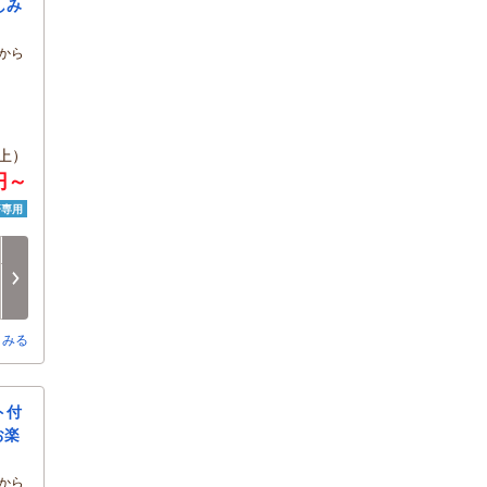
しみ
から
上）
円～
済専用
日
月
火
水
木
金
8/16
8/17
8/18
8/19
8/20
8/21
○
-
-
-
-
-
とみる
ト付
お楽
から