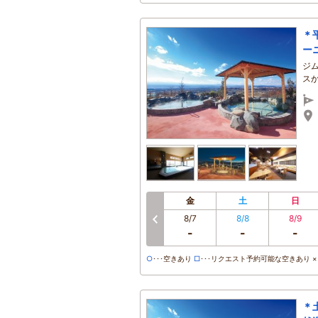
＊
ー
ジ
ス
金
土
日
8/7
8/8
8/9
-
-
-
○
･･･空きあり
□
･･･リクエスト予約可能な空きあり ×･
＊