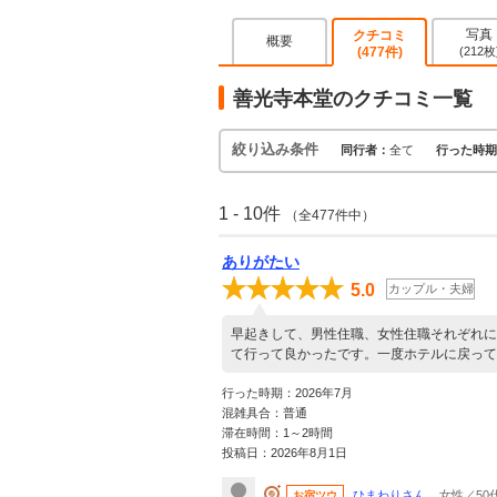
写真
クチコミ
概要
(477件)
(212枚
善光寺本堂のクチコミ一覧
絞り込み条件
同行者：
全て
行った時期
1 - 10件
（全477件中）
ありがたい
5.0
カップル・夫婦
早起きして、男性住職、女性住職それぞれに
て行って良かったです。一度ホテルに戻って
行った時期：2026年7月
混雑具合：普通
滞在時間：1～2時間
投稿日：2026年8月1日
ひまわりさん
女性／50
お宿ツウ