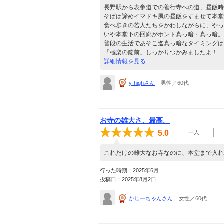
長野駅から表参道での善行寺への道、昼飯時
そばは諦めイマドキ風の昼飯をすませて本堂
食べ歩きの若人たちをかわしながらに、やっ
いや本堂下の回廊がホント真っ暗・真っ暗。
普段の生活であそこ迄真っ暗なタイミングは
「極楽の錠前」しっかりつかみましたよ！
詳細情報を見る
y-highさん
男性／60代
お寺の雄大さ、最高。
5.0
一人
これだけの雄大なお寺なのに、本堂まで入れ
行った時期：2025年6月
投稿日：2025年8月2日
かじーちゃんさん
女性／60代