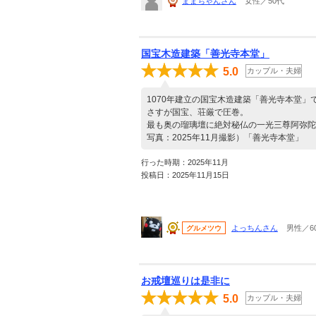
ままちゃんさん
女性／50代
国宝木造建築「善光寺本堂」
5.0
カップル・夫婦
1070年建立の国宝木造建築「善光寺本堂」
さすが国宝、荘厳で圧巻。
最も奥の瑠璃壇に絶対秘仏の一光三尊阿弥陀
写真：2025年11月撮影）「善光寺本堂」
行った時期：2025年11月
投稿日：2025年11月15日
よっちんさん
男性／6
グルメツウ
お戒壇巡りは是非に
5.0
カップル・夫婦