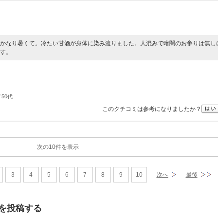
かなり暑くて。冷たい甘酒が身体に染み渡りました。人混みで暗闇のお参りは無し
す。
50代
このクチコミは参考になりましたか？
次の10件を表示
3
4
5
6
7
8
9
10
次へ
最後
を投稿する