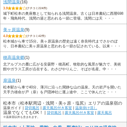
浅間温泉
(16)
3.9
(クチコミ224件)
城下町松本の奥座敷として知られる浅間温泉。古くは日本書紀に西暦698
年・飛鳥時代、浅間の湯と思われる一節に登場。浅間には天 ・・・
美ヶ原温泉
(9)
4.0
(クチコミ42件)
松本城から車で15分。美ヶ原温泉の歴史は遠く奈良時代までさかのぼ
り、日本書紀に美ヶ原温泉と思われる一節が記されている。以来・・・
穂高温泉郷
(1)
北アルプスの麓に広がる安曇野・穂高町。牧歌的な風景が魅力で、美術
館やガラス工房が点在する。わさびやりんご、そばが名産。中・・・
扉温泉
(1)
松本駅から車で40分、薄川に沿った閑静な山の温泉。天の岩戸を開いた
天手力雄命が戸（扉）を戸隠神社に運ぶ途中、ここで休んだと・・・
松本市（松本駅周辺・浅間・美ヶ原・塩尻）エリアの温泉宿の
温泉ガイド |
貸切風呂
|
露天風呂付き客室
|
温泉掛け流し
温泉でなくてもOK！ |
貸切風呂
|
露天風呂付き客室
|
露天風呂
※温泉宿以外も含まれます。