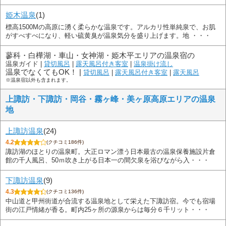
姫木温泉
(1)
標高1500Mの高原に湧く柔らかな温泉です。アルカリ性単純泉で、お肌
がすべすべになり、軽い硫黄臭が温泉気分を盛り上げます。地 ・・・
蓼科・白樺湖・車山・女神湖・姫木平エリアの温泉宿の
温泉ガイド |
貸切風呂
|
露天風呂付き客室
|
温泉掛け流し
温泉でなくてもOK！ |
貸切風呂
|
露天風呂付き客室
|
露天風呂
※温泉宿以外も含まれます。
上諏訪・下諏訪・岡谷・霧ヶ峰・美ヶ原高原エリアの温泉
地
上諏訪温泉
(24)
4.2
(クチコミ186件)
諏訪湖のほとりの温泉町。大正ロマン漂う日本最古の温泉保養施設片倉
館の千人風呂、50ｍ吹き上がる日本一の間欠泉を浴びながら入・・・
下諏訪温泉
(9)
4.3
(クチコミ136件)
中山道と甲州街道が合流する温泉地として栄えた下諏訪宿。今でも宿場
街の江戸情緒が香る。町内25ヶ所の源泉からは毎分６千リット・・・