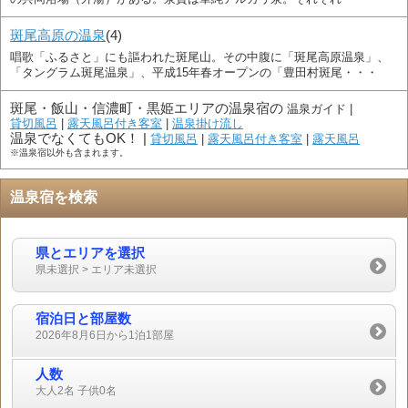
斑尾高原の温泉
(4)
唱歌「ふるさと」にも謳われた斑尾山。その中腹に「斑尾高原温泉」、
「タングラム斑尾温泉」、平成15年春オープンの「豊田村斑尾・・・
斑尾・飯山・信濃町・黒姫エリアの温泉宿の
温泉ガイド |
貸切風呂
|
露天風呂付き客室
|
温泉掛け流し
温泉でなくてもOK！ |
貸切風呂
|
露天風呂付き客室
|
露天風呂
※温泉宿以外も含まれます。
温泉宿を検索
県とエリアを選択
県未選択 > エリア未選択
宿泊日と部屋数
2026年8月6日から1泊1部屋
人数
大人2名 子供0名