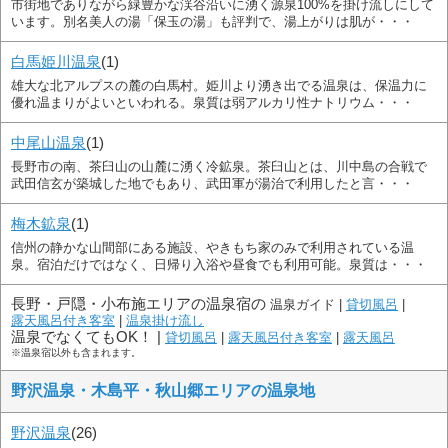
市街地でありながら緑豊かな渓谷沿いに湧く源泉100%を掛け流しにして
います。別名美人の湯「保玉の湯」も評判で、湯上がりは肌が・・・
白馬姫川温泉
(1)
雄大な北アルプスの麓の白馬村。姫川より湧き出でる温泉は、保温力に
優れ温まりがよいといわれる。泉質は弱アルカリ性ナトリウム・・・
中尾山温泉
(1)
長野市の南、茶臼山の山麓に湧く冷鉱泉。茶臼山とは、川中島の合戦で
武田信玄が築城した地でもあり、武田軍が湯治で利用したと言・・・
梅木鉱泉
(1)
信州の静かな山間部にある施設、やきもち家のみで利用されている温
泉。宿泊だけではなく、日帰り入浴や昼食でも利用可能。泉質は・・・
長野・戸隠・小布施エリアの温泉宿の
温泉ガイド |
貸切風呂
|
露天風呂付き客室
|
温泉掛け流し
温泉でなくてもOK！ |
貸切風呂
|
露天風呂付き客室
|
露天風呂
※温泉宿以外も含まれます。
野沢温泉・木島平・秋山郷エリアの温泉地
野沢温泉
(26)