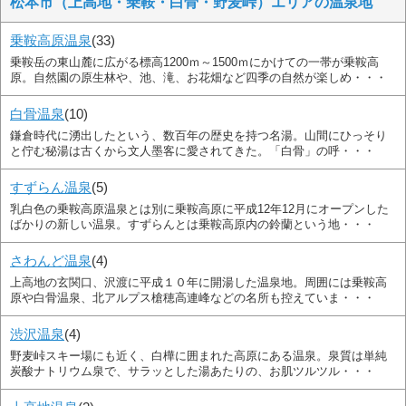
松本市（上高地・乗鞍・白骨・野麦峠）エリアの温泉地
乗鞍高原温泉
(33)
乗鞍岳の東山麓に広がる標高1200ｍ～1500ｍにかけての一帯が乗鞍高
原。自然園の原生林や、池、滝、お花畑など四季の自然が楽しめ・・・
白骨温泉
(10)
鎌倉時代に湧出したという、数百年の歴史を持つ名湯。山間にひっそり
と佇む秘湯は古くから文人墨客に愛されてきた。「白骨」の呼・・・
すずらん温泉
(5)
乳白色の乗鞍高原温泉とは別に乗鞍高原に平成12年12月にオープンした
ばかりの新しい温泉。すずらんとは乗鞍高原内の鈴蘭という地・・・
さわんど温泉
(4)
上高地の玄関口、沢渡に平成１０年に開湯した温泉地。周囲には乗鞍高
原や白骨温泉、北アルプス槍穂高連峰などの名所も控えていま・・・
渋沢温泉
(4)
野麦峠スキー場にも近く、白樺に囲まれた高原にある温泉。泉質は単純
炭酸ナトリウム泉で、サラッとした湯あたりの、お肌ツルツル・・・