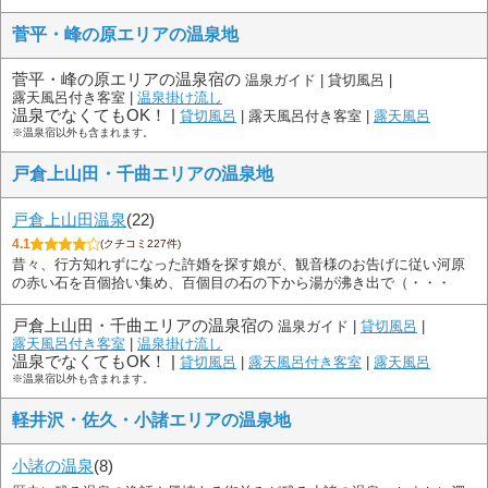
菅平・峰の原エリアの温泉地
菅平・峰の原エリアの温泉宿の
温泉ガイド |
貸切風呂 |
露天風呂付き客室 |
温泉掛け流し
温泉でなくてもOK！ |
貸切風呂
|
露天風呂付き客室 |
露天風呂
※温泉宿以外も含まれます。
戸倉上山田・千曲エリアの温泉地
戸倉上山田温泉
(22)
4.1
(クチコミ227件)
昔々、行方知れずになった許婚を探す娘が、観音様のお告げに従い河原
の赤い石を百個拾い集め、百個目の石の下から湯が沸き出で（・・・
戸倉上山田・千曲エリアの温泉宿の
温泉ガイド |
貸切風呂
|
露天風呂付き客室
|
温泉掛け流し
温泉でなくてもOK！ |
貸切風呂
|
露天風呂付き客室
|
露天風呂
※温泉宿以外も含まれます。
軽井沢・佐久・小諸エリアの温泉地
小諸の温泉
(8)