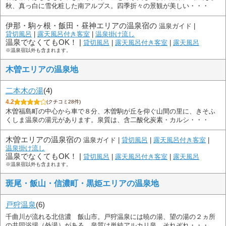
秋、真っ白に雪化粧した南アルプス。四季折々の景観が美しい・・・
伊那・駒ヶ根・飯田・昼神エリアの温泉宿の
温泉ガイド |
貸切風呂
|
露天風呂付き客室
|
温泉掛け流し
温泉でなくてもOK！ |
貸切風呂
|
露天風呂付き客室
|
露天風呂
※温泉宿以外も含まれます。
木曽エリアの温泉地
二本木の湯
(4)
4.2
(クチコミ28件)
木曽福島町の中心から車で８分、木曽駒が丘を仰ぐ山間の里に、きそふ
くしま温泉の湯元があります。泉質は、含二酸化炭素・カルシ・・・
木曽エリアの温泉宿の
温泉ガイド |
貸切風呂
|
露天風呂付き客室
|
温泉掛け流し
温泉でなくてもOK！ |
貸切風呂
|
露天風呂付き客室
|
露天風呂
※温泉宿以外も含まれます。
斑尾・飯山・信濃町・黒姫エリアの温泉地
戸狩温泉
(6)
千曲川が流れる北信濃 飯山市。戸狩温泉には暁の湯、望の湯の２ヵ所
の共同浴場（外湯）がある。泉質は単純アルカリ泉。それぞれ・・・