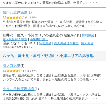
タオルも茶色に染まるほどの茶褐色の特徴ある湯。全国的にも・・・
信州八重原温泉
(1)
4.3
(クチコミ3件)
平成3年八重原台地に掘削された温泉で、泉温56度、揚湯量は毎分230Lの
アルカリ低張性温泉。関越道東部湯の丸ICから車で15分の好 ・・・
軽井沢・佐久・小諸エリアの温泉宿の
温泉ガイド |
貸切風呂
|
露天風呂付き客室
|
温泉掛け流し
温泉でなくてもOK！ |
貸切風呂
|
露天風呂付き客室
|
露天風呂
※温泉宿以外も含まれます。
八ヶ岳・富士見・原村・野辺山・小海エリアの温泉地
海ノ口温泉
(1)
4.0
(クチコミ4件)
開湯百年、信州の山深い自然に囲まれた歴史ある温泉。大浴場は24時間
いつでも入ることができる。男女とも温度の異なる３つの湯銭・・・
北八ヶ岳松原湖温泉
(1)
八ヶ岳の稲子岳山麓の大自然に囲まれた温泉。小海リエックスホテルに
は源泉100％掛け流しの内風呂と、昼は浅間山や松原湖高原の ・・・