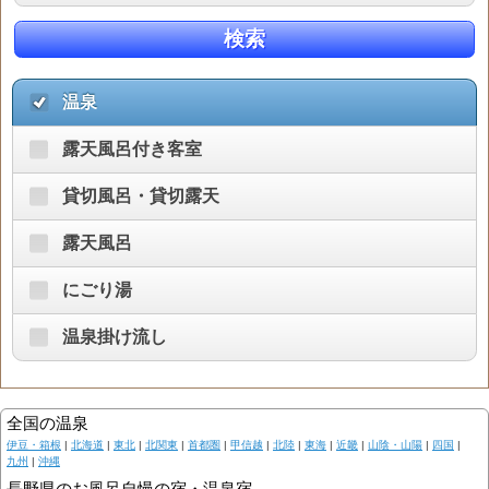
検索
温泉
露天風呂付き客室
貸切風呂・貸切露天
露天風呂
にごり湯
温泉掛け流し
全国の温泉
伊豆・箱根
|
北海道
|
東北
|
北関東
|
首都圏
|
甲信越
|
北陸
|
東海
|
近畿
|
山陰・山陽
|
四国
|
九州
|
沖縄
長野県のお風呂自慢の宿・温泉宿