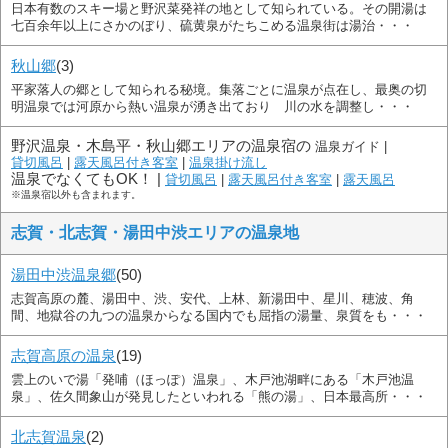
日本有数のスキー場と野沢菜発祥の地として知られている。その開湯は
七百余年以上にさかのぼり、硫黄泉がたちこめる温泉街は湯治・・・
秋山郷
(3)
平家落人の郷として知られる秘境。集落ごとに温泉が点在し、最奥の切
明温泉では河原から熱い温泉が湧き出ており 川の水を調整し・・・
野沢温泉・木島平・秋山郷エリアの温泉宿の
温泉ガイド |
貸切風呂
|
露天風呂付き客室
|
温泉掛け流し
温泉でなくてもOK！ |
貸切風呂
|
露天風呂付き客室
|
露天風呂
※温泉宿以外も含まれます。
志賀・北志賀・湯田中渋エリアの温泉地
湯田中渋温泉郷
(50)
志賀高原の麓、湯田中、渋、安代、上林、新湯田中、星川、穂波、角
間、地獄谷の九つの温泉からなる国内でも屈指の湯量、泉質をも・・・
志賀高原の温泉
(19)
雲上のいで湯「発哺（ほっぽ）温泉」、木戸池湖畔にある「木戸池温
泉」、佐久間象山が発見したといわれる「熊の湯」、日本最高所・・・
北志賀温泉
(2)