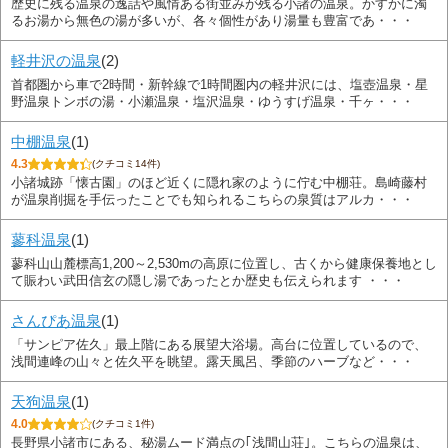
歴史に残る温泉の逸話や風情ある街並みが残る小諸の温泉。かすかに濁
るお湯から無色の湯が多いが、各々個性があり湯量も豊富であ・・・
軽井沢の温泉
(2)
首都圏から車で2時間・新幹線で1時間圏内の軽井沢には、塩壺温泉・星
野温泉トンボの湯・小瀬温泉・塩沢温泉・ゆうすげ温泉・千ヶ・・・
中棚温泉
(1)
4.3
(クチコミ14件)
小諸城跡「懐古園」のほど近くに隠れ家のように佇む中棚荘。島崎藤村
が温泉削掘を手伝ったことでも知られるこちらの泉質はアルカ・・・
蓼科温泉
(1)
蓼科山山麓標高1,200～2,530mの高原に位置し、古くから健康保養地とし
て賑わい武田信玄の隠し湯であったとか歴史も伝えられます ・・・
さんぴあ温泉
(1)
「サンピア佐久」最上階にある展望大浴場。高台に位置しているので、
浅間連峰の山々と佐久平を眺望。露天風呂、季節のハーブなど・・・
天狗温泉
(1)
4.0
(クチコミ1件)
長野県小諸市にある、秘湯ムード満点の｢浅間山荘｣。こちらの温泉は、