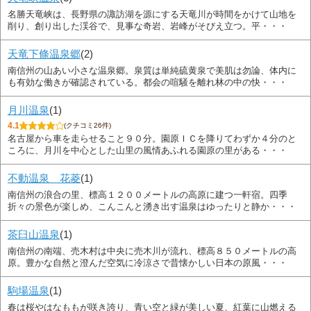
名勝天竜峡は、長野県の諏訪湖を源にする天竜川が時間をかけて山地を
削り、創り出した渓谷で、見事な奇岩、岩峰がそびえ立つ。平・・・
天竜下條温泉郷
(2)
南信州の山あい小さな温泉郷。泉質は単純硫黄泉で美肌は勿論、体内に
も有効な働きが確認されている。都会の喧騒を離れ林の中の快・・・
月川温泉
(1)
4.1
(クチコミ26件)
名古屋から車を走らせること９０分。園原ＩＣを降りてわずか４分のと
ころに、月川を中心とした山里の風情あふれる園原の里がある・・・
不動温泉 花菱
(1)
南信州の浪合の里、標高１２００メートルの高原に建つ一軒宿。四季
折々の景色が楽しめ、こんこんと湧き出す温泉はゆったりと静か・・・
茶臼山温泉
(1)
南信州の南端、売木村は中央に売木川が流れ、標高８５０メートルの高
原。豊かな自然と澄んだ空気に冷涼さで昔懐かしい日本の原風・・・
駒場温泉
(1)
春は桜やはなももが咲き誇り、青い空と緑が美しい夏、紅葉に山燃える