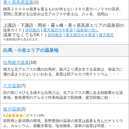
美ヶ原高原温泉
(1)
標高２０００ｍ視界を遮るものが何もない３６０度大パノラマの高原。
雲間に見渡せる山並みは北アルプスや富士山、八ヶ岳、浅間山・・・
上諏訪・下諏訪・岡谷・霧ヶ峰・美ヶ原高原エリアの温泉宿の
温泉ガイド |
貸切風呂
|
露天風呂付き客室
|
温泉掛け流し
温泉でなくてもOK！ |
貸切風呂
|
露天風呂付き客室
|
露天風呂
※温泉宿以外も含まれます。
白馬・小谷エリアの温泉地
白馬姫川温泉
(18)
雄大な北アルプスの麓の白馬村。姫川より湧き出でる温泉は、保温力に
優れ温まりがよいといわれる。泉質は弱アルカリ性ナトリウム・・・
八方温泉
(7)
目の前にそびえる雄大な白馬三山。北アルプスの麓にある効能豊かな温
泉地。無色透明のアルカリ性単純温泉で筋肉痛、疲労回復に効・・・
姫川温泉
(2)
4.2
(クチコミ9件)
長野県と新潟県の県境。長野県側の温泉の泉質は硫黄を含んだナトリウ
ム、カルシウム、炭酸水素塩、塩化物泉。源泉の温度は55度、・・・