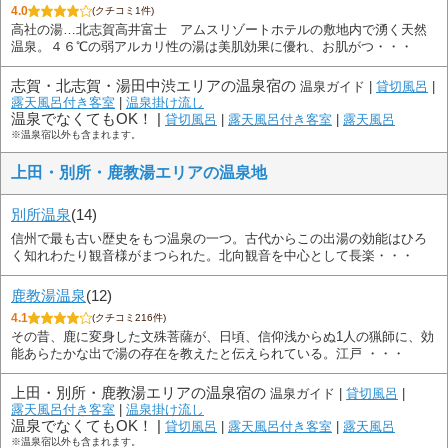
4.0
(クチコミ1件)
高社の湯…北志賀高井富士 アムスリゾートホテルの敷地内で湧く天然
温泉。４６℃の弱アルカリ性の湯は美肌効果に優れ、お肌がつ・・・
志賀・北志賀・湯田中渋エリアの温泉宿の
温泉ガイド |
貸切風呂
|
露天風呂付き客室
|
温泉掛け流し
温泉でなくてもOK！ |
貸切風呂
|
露天風呂付き客室
|
露天風呂
※温泉宿以外も含まれます。
上田・別所・鹿教湯エリアの温泉地
別所温泉
(14)
信州で最も古い歴史をもつ温泉の一つ。古代からこの出湯の効能はひろ
く知れわたり観音様がまつられた。北向観音を中心として長楽・・・
鹿教湯温泉
(12)
4.1
(クチコミ216件)
その昔、鹿に変身した文殊菩薩が、日頃、信仰浅からぬ1人の猟師に、効
能あらたかな出で湯の存在を教えたと伝えられている。江戸 ・・・
上田・別所・鹿教湯エリアの温泉宿の
温泉ガイド |
貸切風呂
|
露天風呂付き客室
|
温泉掛け流し
温泉でなくてもOK！ |
貸切風呂
|
露天風呂付き客室
|
露天風呂
※温泉宿以外も含まれます。