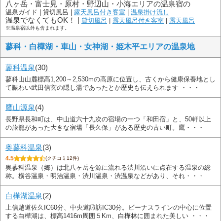
八ヶ岳・富士見・原村・野辺山・小海エリアの温泉宿の
温泉ガイド |
貸切風呂 |
露天風呂付き客室
|
温泉掛け流し
温泉でなくてもOK！ |
貸切風呂
|
露天風呂付き客室
|
露天風呂
※温泉宿以外も含まれます。
蓼科・白樺湖・車山・女神湖・姫木平エリアの温泉地
蓼科温泉
(30)
蓼科山山麓標高1,200～2,530mの高原に位置し、古くから健康保養地とし
て賑わい武田信玄の隠し湯であったとか歴史も伝えられます ・・・
鷹山源泉
(4)
長野県長和町は、中山道六十九次の宿場の一つ「和田宿」と、50軒以上
の旅籠があった大きな宿場「長久保」がある歴史の古い町。鷹・・・
奥蓼科温泉
(3)
4.5
(クチコミ12件)
奥蓼科温泉（郷）は北八ヶ岳を源に流れる渋川沿いに点在する温泉の総
称。横谷温泉・明治温泉・渋川温泉・渋温泉などがあり、それ・・・
白樺湖温泉
(2)
上信越道佐久IC60分、中央道諏訪IC30分。ビーナスラインの中心に位置
する白樺湖は、標高1416m周囲５Km、白樺林に囲まれた美しい ・・・