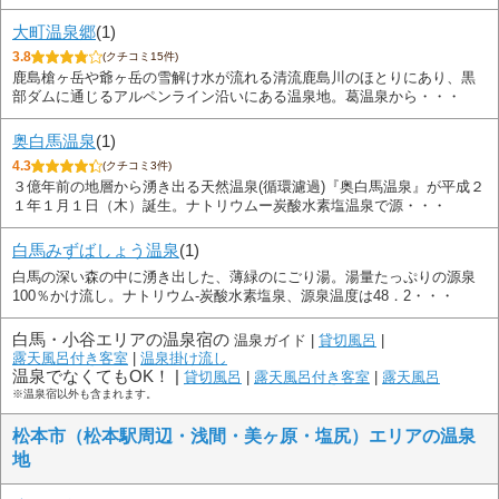
大町温泉郷
(1)
3.8
(クチコミ15件)
鹿島槍ヶ岳や爺ヶ岳の雪解け水が流れる清流鹿島川のほとりにあり、黒
部ダムに通じるアルペンライン沿いにある温泉地。葛温泉から・・・
奥白馬温泉
(1)
4.3
(クチコミ3件)
３億年前の地層から湧き出る天然温泉(循環濾過)『奥白馬温泉』が平成２
１年１月１日（木）誕生。ナトリウムー炭酸水素塩温泉で源・・・
白馬みずばしょう温泉
(1)
白馬の深い森の中に湧き出した、薄緑のにごり湯。湯量たっぷりの源泉
100％かけ流し。ナトリウム‐炭酸水素塩泉、源泉温度は48．2・・・
白馬・小谷エリアの温泉宿の
温泉ガイド |
貸切風呂
|
露天風呂付き客室
|
温泉掛け流し
温泉でなくてもOK！ |
貸切風呂
|
露天風呂付き客室
|
露天風呂
※温泉宿以外も含まれます。
松本市（松本駅周辺・浅間・美ヶ原・塩尻）エリアの温泉
地