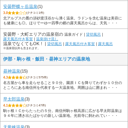
安曇野蝶ヶ岳温泉
(1)
3.0
(クチコミ1件)
北アルプスの麓の須砂渡渓谷から沸く温泉。ラドンを含む温泉は美容に
も健康にも◎。ほりでーゆー四季の郷の露天風呂からは、天気・・・
安曇野・大町エリアの温泉宿の
温泉ガイド |
貸切風呂
|
露天風呂付き客室
|
温泉掛け流し
温泉でなくてもOK！ |
貸切風呂
|
露天風呂付き客室
|
露天風呂
※温泉宿以外も含まれます。
伊那・駒ヶ根・飯田・昼神エリアの温泉地
昼神温泉
(15)
4.3
(クチコミ575件)
名古屋から車を走らせること９０分。園原ＩＣを降りてわずか１０分の
ところにある南信州を代表する一大温泉地。周囲は山に囲まれ・・・
早太郎温泉
(3)
4.1
(クチコミ47件)
駒ヶ根ＩＣからたったの５分。南信州駒ヶ根高原に広がる早太郎温泉は
９４年に湧き出たばかりの新しい温泉地。光前寺に飼われてい・・・
天竜峡温泉
(3)