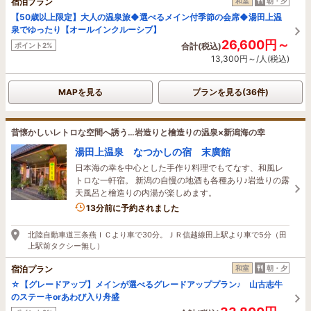
宿泊プラン
和室
朝・夕
【50歳以上限定】大人の温泉旅◆選べるメイン付季節の会席◆湯田上温
泉でゆったり【オールインクルーシブ】
26,600円～
ポイント2%
合計(税込)
13,300円～/人(税込)
MAPを見る
プランを見る(36件)
昔懐かしいレトロな空間へ誘う…岩造りと檜造りの温泉×新潟海の幸
湯田上温泉 なつかしの宿 末廣館
日本海の幸を中心とした手作り料理でもてなす、和風レ
トロな一軒宿。 新潟の自慢の地酒も各種あり♪岩造りの露
天風呂と檜造りの内湯が楽しめます。
7名がこの宿を見ています
13分前に予約されました
北陸自動車道三条燕ＩＣより車で30分。ＪＲ信越線田上駅より車で5分（田
上駅前タクシー無し）
宿泊プラン
和室
朝・夕
☆【グレードアップ】メインが選べるグレードアッププラン♪ 山古志牛
のステーキorあわび入り舟盛