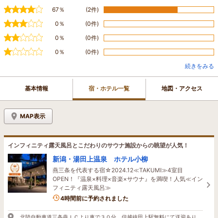
67％
(2件)
0％
(0件)
0％
(0件)
0％
(0件)
続きをみる
基本情報
宿・ホテル一覧
地図・アクセス
MAP表示
インフィニティ露天風呂とこだわりのサウナ施設からの眺望が人気！
新潟・湯田上温泉 ホテル小柳
燕三条を代表する宿☆2024.12≪TAKUMI≫4室目
OPEN！『温泉×料理×音楽×サウナ』を満喫！人気≪イン
フィニティ露天風呂≫
5名がこの宿を見ています
4時間前に予約されました
北陸自動車道三条燕ＩＣより車で３０分。信越線田上駅無料にて送迎あり