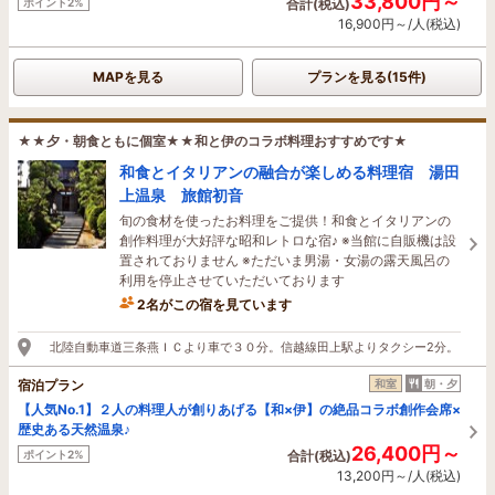
33,800円～
ポイント2%
合計(税込)
16,900円～/人(税込)
MAPを見る
プランを見る(15件)
★★夕・朝食ともに個室★★和と伊のコラボ料理おすすめです★
和食とイタリアンの融合が楽しめる料理宿 湯田
上温泉 旅館初音
旬の食材を使ったお料理をご提供！和食とイタリアンの
創作料理が大好評な昭和レトロな宿♪ ※当館に自販機は設
置されておりません ※ただいま男湯・女湯の露天風呂の
利用を停止させていただいております
2名がこの宿を見ています
北陸自動車道三条燕ＩＣより車で３０分。信越線田上駅よりタクシー2分。
宿泊プラン
和室
朝・夕
【人気No.1】２人の料理人が創りあげる【和×伊】の絶品コラボ創作会席×
歴史ある天然温泉♪
26,400円～
ポイント2%
合計(税込)
13,200円～/人(税込)