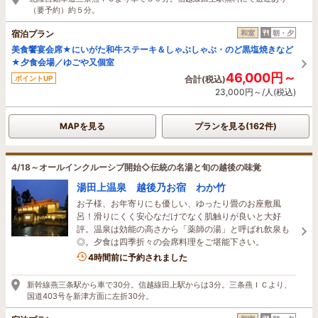
（要予約）約５分。
宿泊プラン
和室
朝・夕
美食饗宴会席★にいがた和牛ステーキ＆しゃぶしゃぶ・のど黒塩焼きなど
★夕食会場／ゆごや又個室
46,000円～
ポイントUP
合計(税込)
23,000円～/人(税込)
MAPを見る
プランを見る(162件)
4/18～オールインクルーシブ開始◇伝統の名湯と旬の越後の味覚
湯田上温泉 越後乃お宿 わか竹
お子様、お年寄りにも優しい、ゆったり畳のお座敷風
呂！滑りにくく安心なだけでなく肌触りが良いと大好
評。温泉は効能の高さから「薬師の湯」と呼ばれ飲泉も
◎。夕食は四季折々の会席料理をご堪能下さい。
5名がこの宿を見ています
4時間前に予約されました
新幹線燕三条駅から車で30分。信越線田上駅からは3分。三条燕ＩＣより、
国道403号を新津方面に左折30分。