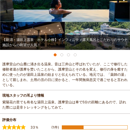
【新潟・湯田上温泉 ホテル小柳】インフィニティ露天風呂とこだわりのサウナ
施設からの眺望が人気！
護摩堂山の山麓に涌き出る温泉。昔は三井山と呼ばれていたが、ここで修行した
修験者達が護摩を焚いたことから、護摩堂山とその名を変え、修行の身を癒すた
めに使ったのが湯田上温泉の始まりと伝えられている。地元では、「薬師の湯」
として親しまれ、土用の丑の日に浸かると、一年間無病息災で過ごせると言われ
ている。
現地スタッフの耳より情報
紫陽花の里でも有名な湯田上温泉。護摩堂山は車で5分の距離にあるので、訪れ
た際には是非トレッキングをしてみて。
評価分布
33％
(1件)