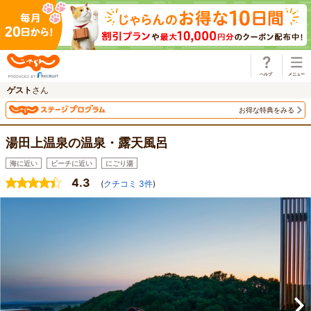
じゃらん
ゲスト
さん
お得な特典をみる
湯田上温泉の温泉・露天風呂
海に近い
ビーチに近い
にごり湯
4.3
(
クチコミ
3
件
)