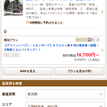
ペットと一緒「貸切コテージ」、家族でお手頃「苗場
WEST」、温泉と食事は本館「御宿本陣」で。 苗場の遊
びの拠点。冬はパウダースノーを満喫！苗場スキー場ま
で車で5分！
6時間前に予約されました
宿泊プラン
4ベッド
朝・夕
【グリーンシーズン・スタンダード】★ウエスト館★旬の食材食べ放題！
夕朝食ともにバイキング！！
18,700円～
ポイント2%
合計(税込)
9,350円～/人(税込)
MAPを見る
プランを見る(7件)
温泉宿を検索
新潟県
都道府県
エリア
三国峠温泉 峠の湯