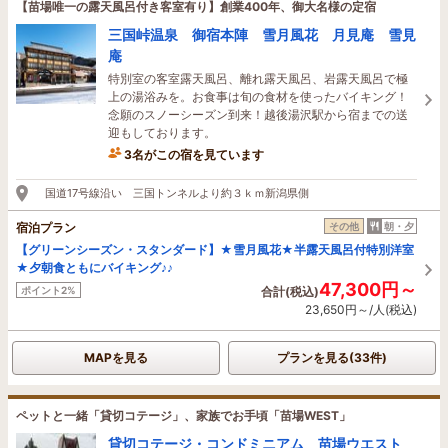
【苗場唯一の露天風呂付き客室有り】創業400年、御大名様の定宿
三国峠温泉 御宿本陣 雪月風花 月見庵 雪見
庵
特別室の客室露天風呂、離れ露天風呂、岩露天風呂で極
上の湯浴みを。お食事は旬の食材を使ったバイキング！
念願のスノーシーズン到来！越後湯沢駅から宿までの送
迎もしております。
3名がこの宿を見ています
国道17号線沿い 三国トンネルより約３ｋｍ新潟県側
宿泊プラン
その他
朝・夕
【グリーンシーズン・スタンダード】★雪月風花★半露天風呂付特別洋室
★夕朝食ともにバイキング♪♪
47,300円～
ポイント2%
合計(税込)
23,650円～/人(税込)
MAPを見る
プランを見る(33件)
ペットと一緒「貸切コテージ」、家族でお手頃「苗場WEST」
貸切コテージ・コンドミニアム 苗場ウエスト