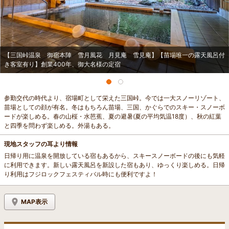
【三国峠温泉 御宿本陣 雪月風花 月見庵 雪見庵】【苗場唯一の露天風呂付
き客室有り】創業400年、御大名様の定宿
参勤交代の時代より、宿場町として栄えた三国峠。今では一大スノーリゾート、
苗場としての顔が有名。冬はもちろん苗場、三国、かぐらでのスキー・スノーボ
ードが楽しめる。春の山桜・水芭蕉、夏の避暑(夏の平均気温18度）、秋の紅葉
と四季を問わず楽しめる。外湯もある。
現地スタッフの耳より情報
日帰り用に温泉を開放している宿もあるから、スキースノーボードの後にも気軽
に利用できます。新しい露天風呂を新設した宿もあり、ゆっくり楽しめる。日帰
り利用はフジロックフェスティバル時にも便利ですよ！
MAP表示