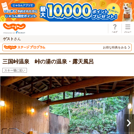
じゃらん
ゲスト
さん
お得な特典をみる
三国峠温泉 峠の湯の温泉・露天風呂
スキー場に近い