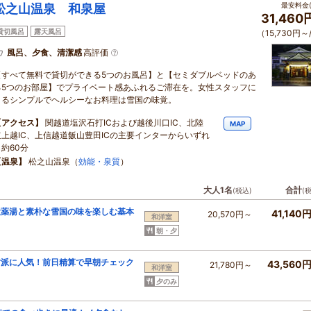
最安料金(
松之山温泉 和泉屋
31,46
貸切風呂
露天風呂
（15,730円～
風呂、夕食、清潔感
高評価
【すべて無料で貸切ができる5つのお風呂】と【セミダブルベッドのあ
る5つのお部屋】でプライベート感あふれるご滞在を。女性スタッフに
よるシンプルでヘルシーなお料理は雪国の味覚。
【アクセス】
関越道塩沢石打ICおよび越後川口IC、北陸
MAP
道上越IC、上信越道飯山豊田ICの主要インターからいずれ
も約60分
【温泉】
松之山温泉（
効能・泉質
）
大人1名
合計
(税込)
(
大薬湯と素朴な雪国の味を楽しむ基本
41,140
20,570円～
和洋室
朝・夕
坊派に人気！前日精算で早朝チェック
43,560
21,780円～
和洋室
夕のみ