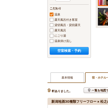
こだわり
温泉
露天風呂付き客室
貸切風呂・貸切露天
露天風呂
にごり湯
温泉掛け流し
空室検索・予約
基本情報
宿・ホテル
9
一覧を地図
軒ありました。
新潟地酒30種類フリーフロー × 松之