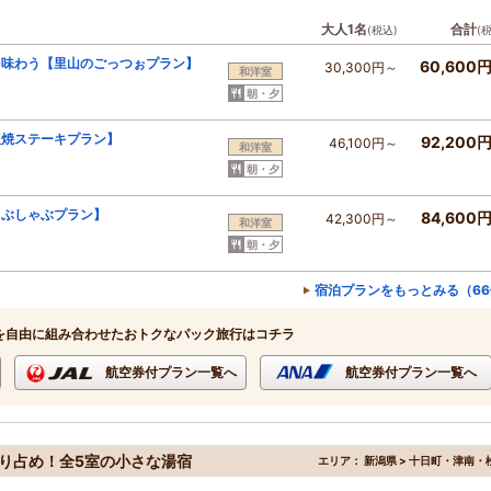
大人1名
合計
(税込)
(
を味わう【里山のごっつぉプラン】
60,600
30,300円～
和洋室
朝・夕
板焼ステーキプラン】
92,200
46,100円～
和洋室
朝・夕
ゃぶしゃぶプラン】
84,600
42,300円～
和洋室
朝・夕
宿泊プランをもっとみる（66
を自由に組み合わせたおトクなパック旅行はコチラ
航空券付プラン一覧へ
航空券付プラン一覧へ
り占め！全5室の小さな湯宿
エリア：
新潟県 > 十日町・津南・