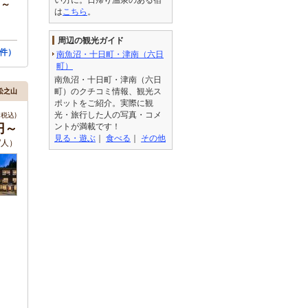
円～
は
こちら
。
周辺の観光ガイド
2件）
南魚沼・十日町・津南（六日
町）
南魚沼・十日町・津南（六日
町）のクチコミ情報、観光ス
松之山
ポットをご紹介。実際に観
光・旅行した人の写真・コメ
税込)
0円～
ントが満載です！
見る・遊ぶ
｜
食べる
｜
その他
/人）