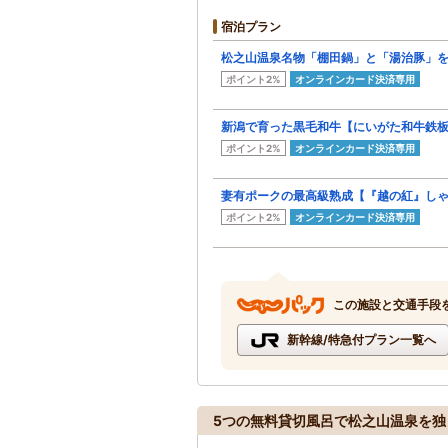
宿泊プラン
松之山温泉名物「棚田鍋」と「湯治豚」
ポイント2%
オンラインカード決済専用
新潟で育った黒毛和牛【にいがた和牛鉄
ポイント2%
オンラインカード決済専用
妻有ポークの最高級熟成【『越の紅』し
ポイント2%
オンラインカード決済専用
この施設と交通手段
新幹線/特急付プラン一覧へ
5つの無料貸切風呂で松之山温泉を独