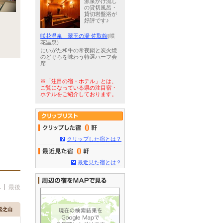
源泉かけ流し
の貸切風呂・
貸切岩盤浴が
好評です♪
咲花温泉 翠玉の湯 佐取館
(咲
花温泉)
にいがた和牛の常夜鍋と炭火焼
のどぐろを味わう特選ハーフ会
席
※「注目の宿・ホテル」とは、
ご覧になっている県の注目宿・
ホテルをご紹介しております。
0
クリップした宿とは？
0
最近見た宿とは？
へ
最後
松之山