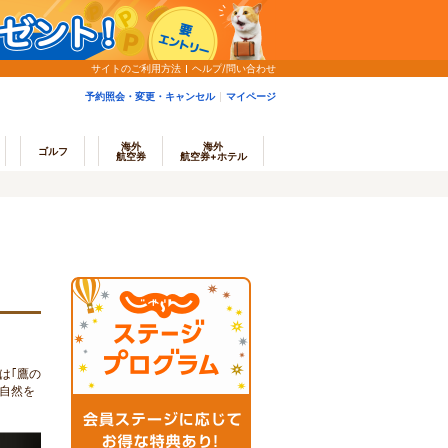
サイトのご利用方法
ヘルプ/問い合わせ
予約照会・変更・キャンセル
マイページ
海外
海外
ゴルフ
航空券
航空券+ホテル
は｢鷹の
自然を