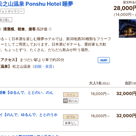
最安料金(
松之山温泉 Ponshu Hotel 睡夢
28,00
フォトギャラリー
（14,000円～
掛け流し
清潔感、朝食、接客
高評価
ゆる～く日本酒を楽しむ睡夢ホテルでは、新潟地酒30種類をフリーフ
ローとしてご用意しております。日本酒ビギナーも、愛好家も大歓
迎。ちょっとずつ、たくさん、だらだら飲みが叶う場所。
【アクセス】
まつだい駅より車で約20分
MAP
【温泉】
松之山温泉（
効能・泉質
）
大人1名
合計
(税込)
(
朝食【ゆるんで、ととのい、のん
32,000
16,000円～
ツイン
朝のみ
ルステイ【のんで、ゆるんで、ととのうホ
32,000
16,000円～
ダブル
食事なし