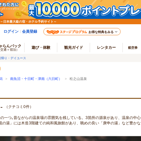
 ～日本最大級の宿・ホテル予約サイト～
ログイン
会員登録
お得な特典をみる
ゃらんパック
遊び・体験
観光ガイド
レンタカー
航空券
（交通＋宿泊）
日帰り・デイユース
潟
>
南魚沼・十日町・津南（六日町）
> 松之山温泉
.-
（クチコミ0件）
湯の一つ｡昔ながらの温泉場の雰囲気を残している。3箇所の源泉があり、温泉の中心
鏡の湯」には木造3階建ての純和風旅館があり、眺めの良い「庚申の湯」など豊かな