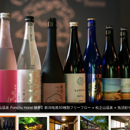
温泉 Ponshu Hotel 睡夢】新潟地酒30種類フリーフロー × 松之山温泉 × 魚沼