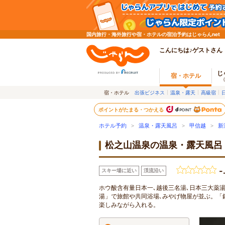
国内旅行・海外旅行や宿・ホテルの宿泊予約はじゃらんnet
こんにちは♪ゲストさん
じ
宿・ホテル
宿・ホテル
出張ビジネス
温泉・露天
高級宿
ポイントがたまる・つかえる
ホテル予約
>
温泉・露天風呂
>
甲信越
>
新
松之山温泉の温泉・露天風呂
-
スキー場に近い
渓流沿い
ホウ酸含有量日本一､越後三名湯､日本三大薬
湯」で旅館や共同浴場､みやげ物屋が並ぶ。「
楽しみながら入れる。