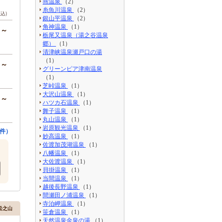
燕温泉
（2）
糸魚川温泉
（2）
税込)
銀山平温泉
（2）
角神温泉
（1）
円～
栃尾又温泉（湯之谷温泉
郷）
（1）
清津峡温泉瀬戸口の湯
（1）
円～
グリーンピア津南温泉
（1）
芝峠温泉
（1）
大沢山温泉
（1）
円～
ハツカ石温泉
（1）
舞子温泉
（1）
丸山温泉
（1）
岩原観光温泉
（1）
件）
妙高温泉
（1）
佐渡加茂湖温泉
（1）
八幡温泉
（1）
大佐渡温泉
（1）
貝掛温泉
（1）
当間温泉
（1）
越後長野温泉
（1）
間瀬田ノ浦温泉
（1）
寺泊岬温泉
（1）
松之山
笹倉温泉
（1）
天然温泉金泉の湯
（1）