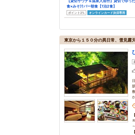
【貸切サウナ＆温泉入浴付】貸切でゆっ
食×みそ汁バー朝食【1泊2食】
ポイント2%
オンラインカード決済専用
東京から１５０分の異日常、雪見露