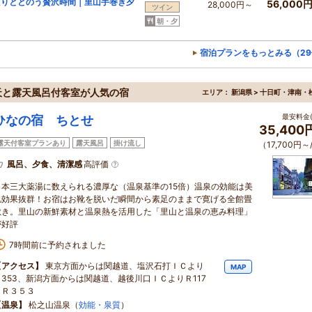
たりととのう贅沢時間｜里山手巻き夕
56,000
28,000円～
ツイン
朝・夕
宿泊プランをもっとみる（29
天と露天風呂付客室が人気の宿
エリア：
新潟県 > 十日町・津南・
最安料金(
ひなの宿 ちとせ
35,400
露天付客室プランあり
露天風呂
掛け流し
（17,700円～
風呂、夕食、清潔感
高評価
日本三大薬湯に数えられる濃厚な（温泉基準の15倍）温泉の効能は美
肌効果抜群！お宿はお靴を脱いだ瞬間から素足のままで寛げる全館畳
敷き。里山の新鮮素材と温泉熱を活用した「里山と温泉の恵み料理」
が好評
7時間前に予約されました
【アクセス】
東京方面からは関越道、塩沢石打ＩＣより
MAP
Ｒ353、新潟方面からは関越道、越後川口ＩＣよりＲ117
～Ｒ３５３
【温泉】
松之山温泉（
効能・泉質
）