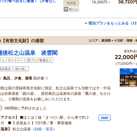
街での食べ歩きに最適！［夕食なし
38,720
19,360円～
和洋室
朝のみ
宿泊プランをもっとみる（1
の【有形文化財】の湯宿
エリア：
新潟県 > 十日町・津南・
最安料金(
越後松之山温泉 凌雲閣
22,00
フォトギャラリー
宿ブログ新着あり
（11,000円～
貸切風呂
掛け流し
風呂、夕食、接客
高評価
本館は国の登録有形文化財に指定。松之山温泉でも当館では大・中浴
場は自家源泉「鏡の湯」、貸切風呂は温泉街の源泉「鷹の湯」をかけ
流し、２種類の温泉をお愉しみいただけます。
3時間前に予約されました
【アクセス】
■ほくほく線「まつだい駅」から車で約２
MAP
０分 ■【 送迎あり 】1日1便／要・事前連絡
【温泉】
松之山温泉（
効能・泉質
）