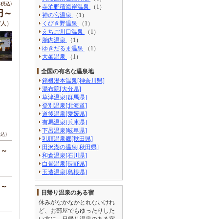
税込)
寺泊野積海岸温泉
（1）
0円～
神の宮温泉
（1）
/人）
くびき野温泉
（1）
えちご川口温泉
（1）
胎内温泉
（1）
ゆきだるま温泉
（1）
大峯温泉
（1）
全国の有名な温泉地
箱根湯本温泉[神奈川県]
湯布院[大分県]
草津温泉[群馬県]
登別温泉[北海道]
道後温泉[愛媛県]
有馬温泉[兵庫県]
下呂温泉[岐阜県]
税込)
乳頭温泉郷[秋田県]
田沢湖の温泉[秋田県]
円～
和倉温泉[石川県]
白骨温泉[長野県]
玉造温泉[島根県]
円～
日帰り温泉のある宿
休みがなかなかとれないけれ
ど、お部屋でもゆったりした
い方に。日帰り温泉のある宿