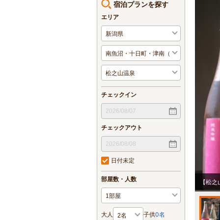
宿泊プランを探す
エリア
チェックイン
チェックアウト
日付未定
部屋数・人数
【松之山
大人
子供
0
名