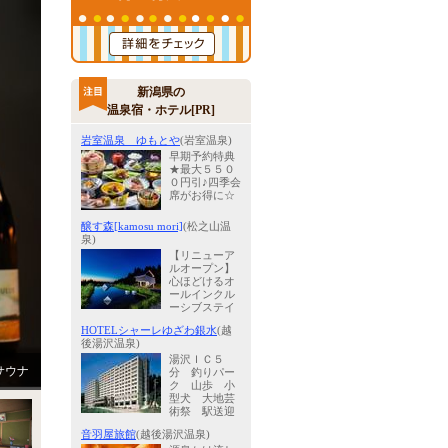
新潟県の
温泉宿・ホテル[PR]
岩室温泉 ゆもとや
(岩室温泉)
早期予約特典
★最大５５０
０円引♪四季会
席がお得に☆
醸す森[kamosu mori]
(松之山温
泉)
【リニューア
ルオープン】
心ほどけるオ
ールインクル
ーシブステイ
HOTELシャーレゆざわ銀水
(越
後湯沢温泉)
湯沢ＩＣ５
杉サウナ
分 釣りパー
ク 山歩 小
型犬 大地芸
術祭 駅送迎
音羽屋旅館
(越後湯沢温泉)