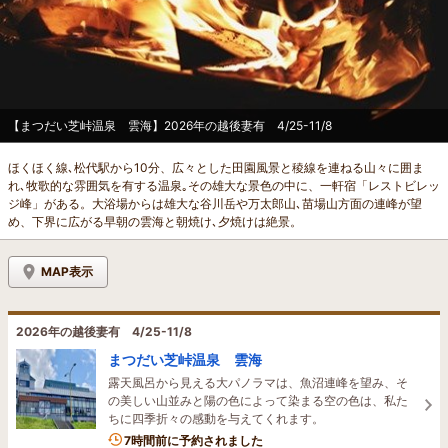
【まつだい芝峠温泉 雲海】2026年の越後妻有 4/25-11/8
ほくほく線､松代駅から10分、広々とした田園風景と稜線を連ねる山々に囲ま
れ､牧歌的な雰囲気を有する温泉｡その雄大な景色の中に、一軒宿「レストビレッ
ジ峰」がある。大浴場からは雄大な谷川岳や万太郎山､苗場山方面の連峰が望
め、下界に広がる早朝の雲海と朝焼け､夕焼けは絶景。
MAP表示
2026年の越後妻有 4/25-11/8
まつだい芝峠温泉 雲海
露天風呂から見える大パノラマは、魚沼連峰を望み、そ
の美しい山並みと陽の色によって染まる空の色は、私た
ちに四季折々の感動を与えてくれます。
7時間前に予約されました