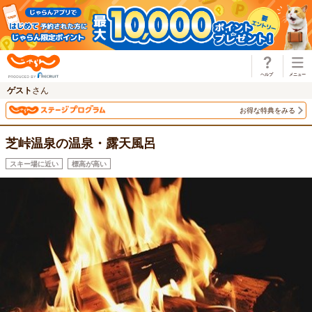
じゃらん
ゲスト
さん
お得な特典をみる
芝峠温泉の温泉・露天風呂
スキー場に近い
標高が高い