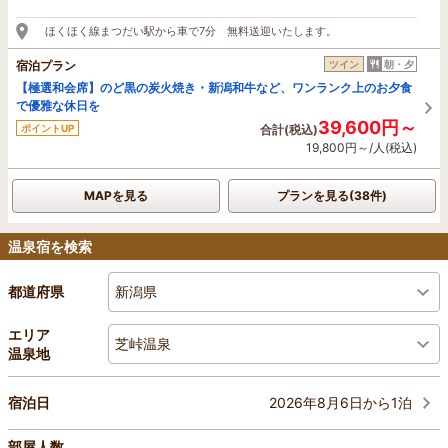
ほくほく線まつだい駅から車で7分 無料送迎いたします。
宿泊プラン
ツイン
朝・夕
【極選和会席】のど黒の炭火焼き・新潟和牛など、ワンランク上のお夕食
で優雅な休日を
39,600円～
ポイントUP
合計(税込)
19,800円～/人(税込)
MAPを見る
プランを見る(38件)
温泉宿を検索
新潟県
都道府県
エリア
芝峠温泉
温泉地
2026年8月6日から1泊
宿泊日
部屋人数