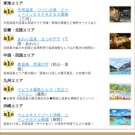
東海エリア
天然温泉 つつじの湯 ドー
ミーインＥＸＰＲＥＳＳ豊橋
［三河］
天然温泉大浴場＆高温サウナ完備！夜鳴き蕎麦など無料サービスあり
近畿・北陸エリア
あわら温泉 まつや千千
［三
国・あわら］
北陸最大級の大浴場と会席料理で温泉旅館ならではの寛ぎの時間を♪
中国・四国エリア
奥道後 壱湯の守
［松山・道
後］
道後温泉エリア最大級の「源泉かけ流しの露天風呂」が自慢の宿
九州エリア
ラビスタ霧島ヒルズ（共立リ
ゾート）
［霧島］
◆全客室 天然温泉の露天風呂付き◆眺望と温泉を満喫するリゾート
沖縄エリア
ウェルネスリゾート沖縄 ユ
インチホテル南城
［南部］
源泉かけ流し天然温泉（サウナあり）が滞在中何度でも入り放題！