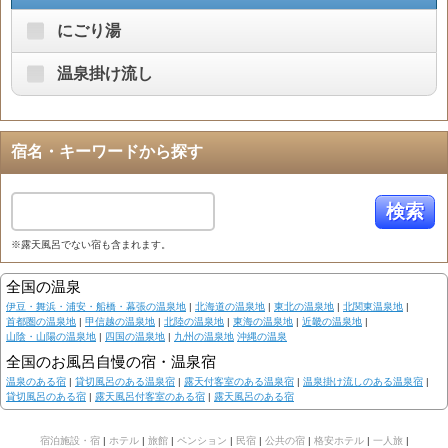
にごり湯
温泉掛け流し
宿名・キーワードから探す
検索
※露天風呂でない宿も含まれます。
全国の温泉
伊豆・舞浜・浦安・船橋・幕張の温泉地
|
北海道の温泉地
|
東北の温泉地
|
北関東温泉地
|
首都圏の温泉地
|
甲信越の温泉地
|
北陸の温泉地
|
東海の温泉地
|
近畿の温泉地
|
山陰・山陽の温泉地
|
四国の温泉地
|
九州の温泉地
沖縄の温泉
全国のお風呂自慢の宿・温泉宿
温泉のある宿
|
貸切風呂のある温泉宿
|
露天付客室のある温泉宿
|
温泉掛け流しのある温泉宿
|
貸切風呂のある宿
|
露天風呂付客室のある宿
|
露天風呂のある宿
宿泊施設・宿
|
ホテル
|
旅館
|
ペンション
|
民宿
|
公共の宿
|
格安ホテル
|
一人旅
|