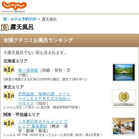
宿・ホテル予約TOP
>
露天風呂
露天風呂
全国クチコミお風呂ランキング
※露天風呂でない宿も含まれます。
北海道エリア
第一滝本館
［洞爺・登別・苫
小牧］
5泉質が堪能できる圧巻の1500坪の風呂、露天で1杯が叶う♪
東北エリア
天然温泉 海神の湯 ドーミ
ーインＥＸＰＲＥＳＳ仙台シ
ーサイド
［仙台］
じゃらん泊まって良かった宿大賞 都道府県部門受賞！
関東・甲信越エリア
ＪＲ東日本ホテルメッツ プ
レミア 幕張豊砂
［舞浜・浦
安・船橋・幕張］
じゃらん OF THE YEAR 泊まってよかった宿大賞（総合）第1位受賞！