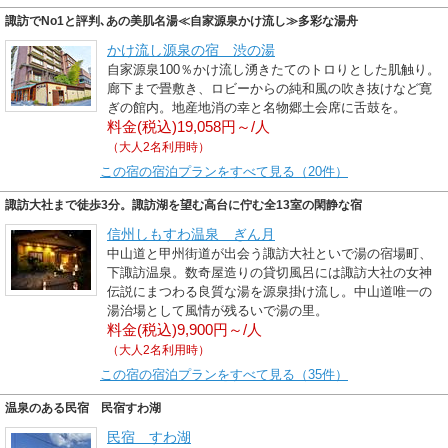
諏訪でNo1と評判､あの美肌名湯≪自家源泉かけ流し≫多彩な湯舟
かけ流し源泉の宿 渋の湯
自家源泉100％かけ流し湧きたてのトロりとした肌触り。
廊下まで畳敷き、ロビーからの純和風の吹き抜けなど寛
ぎの館内。地産地消の幸と名物郷土会席に舌鼓を。
料金(税込)19,058円～/人
（大人2名利用時）
この宿の宿泊プランをすべて見る（20件）
諏訪大社まで徒歩3分。諏訪湖を望む高台に佇む全13室の閑静な宿
信州しもすわ温泉 ぎん月
中山道と甲州街道が出会う諏訪大社といで湯の宿場町、
下諏訪温泉。数奇屋造りの貸切風呂には諏訪大社の女神
伝説にまつわる良質な湯を源泉掛け流し。中山道唯一の
湯治場として風情が残るいで湯の里。
料金(税込)9,900円～/人
（大人2名利用時）
この宿の宿泊プランをすべて見る（35件）
温泉のある民宿 民宿すわ湖
民宿 すわ湖