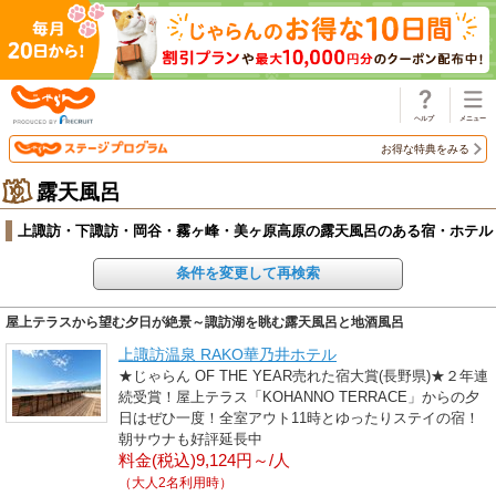
じゃらん
お得な特典をみる
露天風呂
上諏訪・下諏訪・岡谷・霧ヶ峰・美ヶ原高原の露天風呂のある宿・ホテル
条件を変更して再検索
屋上テラスから望む夕日が絶景～諏訪湖を眺む露天風呂と地酒風呂
上諏訪温泉 RAKO華乃井ホテル
★じゃらん OF THE YEAR売れた宿大賞(長野県)★２年連
続受賞！屋上テラス「KOHANNO TERRACE」からの夕
日はぜひ一度！全室アウト11時とゆったりステイの宿！
朝サウナも好評延長中
料金(税込)9,124円～/人
（大人2名利用時）