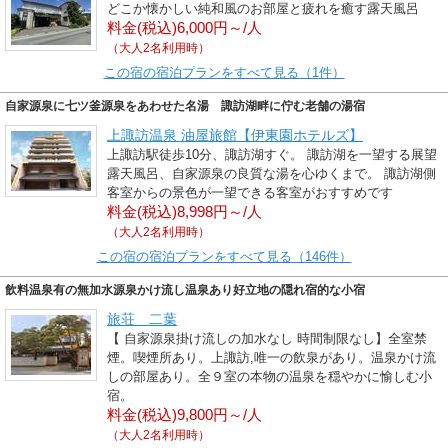
どこか懐かしい純和風のお部屋と疲れを癒す露天風呂
料金(税込)6,000円～/人
（大人2名利用時）
この宿の宿泊プランをすべて見る（1件）
自家源泉に七ツ釜源泉をあわせた名湯 諏訪湖畔に佇む老舗の湯宿
上諏訪温泉 油屋旅館【伊東園ホテルズ】
上諏訪駅徒歩10分、諏訪湖すぐ。 諏訪湖を一望する展望
露天風呂、自家源泉の良質な湯を心ゆくまで。 諏訪湖側
客室からの景色が一望できる客室がおすすめです
料金(税込)8,998円～/人
（大人2名利用時）
この宿の宿泊プランをすべて見る（146件）
飲料温泉有の無加水源泉かけ流し温泉あり好立地の隠れ宿的な小宿
旅荘 二葉
【 自家源泉掛け流しの加水なし 時間制限なし】全室禁
煙。喫煙所あり。上諏訪,唯一の飲泉があり。温泉かけ流
しの部屋あり。全９室の本物の温泉を穏やかに愉しむ小
宿。
料金(税込)9,800円～/人
（大人2名利用時）