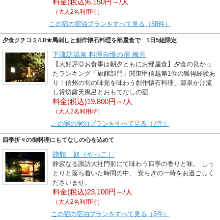
料金(税込)6,150円～/人
（大人2名利用時）
この宿の宿泊プランをすべて見る（88件）
夕食クチコミ4.8★馬刺しと創作懐石料理を部屋食で 1日5組限定
下諏訪温泉 料理自慢の宿 梅月
【大好評◎お食事は朝夕ともにお部屋食】夕食の良かっ
たランキング「旅館部門」関東甲信越第1位の獲得経験あ
り！信州の旬の味覚を味わう創作懐石料理、源泉かけ流
し貸切露天風呂とおもてなしの宿
料金(税込)19,800円～/人
（大人2名利用時）
この宿の宿泊プランをすべて見る（7件）
四季折々の御料理にもてなしの心を込めて
旅館 奴（やっこ）
静寂なる諏訪大社門前にて味わう四季の香りと味。 しっ
とりと落ち着いた時間の中、 安らぎの一時をお過ごしく
ださいませ。
料金(税込)23,100円～/人
（大人2名利用時）
この宿の宿泊プランをすべて見る（5件）