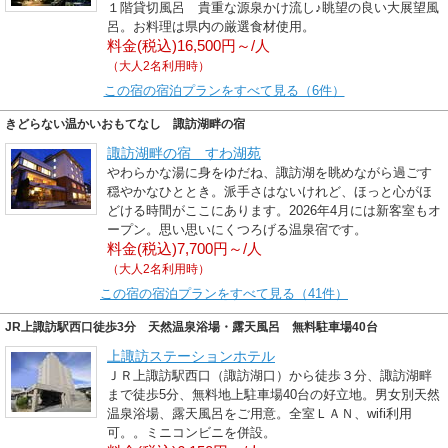
１階貸切風呂 貴重な源泉かけ流し♪眺望の良い大展望風
呂。お料理は県内の厳選食材使用。
料金(税込)16,500円～/人
（大人2名利用時）
この宿の宿泊プランをすべて見る（6件）
きどらない温かいおもてなし 諏訪湖畔の宿
諏訪湖畔の宿 すわ湖苑
やわらかな湯に身をゆだね、諏訪湖を眺めながら過ごす
穏やかなひととき。派手さはないけれど、ほっと心がほ
どける時間がここにあります。2026年4月には新客室もオ
ープン。思い思いにくつろげる温泉宿です。
料金(税込)7,700円～/人
（大人2名利用時）
この宿の宿泊プランをすべて見る（41件）
JR上諏訪駅西口徒歩3分 天然温泉浴場・露天風呂 無料駐車場40台
上諏訪ステーションホテル
ＪＲ上諏訪駅西口（諏訪湖口）から徒歩３分、諏訪湖畔
まで徒歩5分、無料地上駐車場40台の好立地。男女別天然
温泉浴場、露天風呂をご用意。全室ＬＡＮ、wifi利用
可。。ミニコンビニを併設。