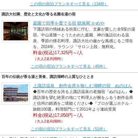
この宿の宿泊プランをすべて見る（134件）
諏訪大社隣、歴史と文化が香る名園名湯の宿
庭園で四季を愛でる宿 聴泉閣 かめや
下諏訪宿の情緒ある街並に佇む、文豪が愛した全9室の湯
宿。中山道随一とうたわれた庭園、神の逸話伝わる温
泉、季節の懐石料理。諏訪大社の厳かな風感じるご滞在
を。2024年、ラウンジ「サロン上段」無料化。
料金(税込)17,325円～/人
（大人2名利用時）
この宿の宿泊プランをすべて見る（45件）
百年の伝統が香る湯と美食、諏訪湖畔の上質なひととき
上諏訪温泉 創作会席を愉しむ湖畔の宿 ぬのはん
◆百年の歴史を誇る上諏訪温泉の老舗宿『ぬのはん』◆
諏訪湖を望む絶景の地にて料理人が腕をふるう創作会席
と信州の銘酒をご堪能ください◆『プロが選ぶホテル・
旅館100選』料理部門にて2011年より連続受賞
料金(税込)17,050円～/人
（大人2名利用時）
この宿の宿泊プランをすべて見る（51件）