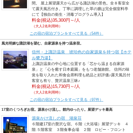
間。 屋上展望露天から広がる諏訪湖の景色。全８客室全
て露天風呂付き。丁寧に調理した萃の膳は完全個室料亭
にて【独自の衛生・消毒プログラム導入】
料金(税込)35,300円～/人
（大人2名利用時）
この宿の宿泊プランをすべて見る（54件）
風光明媚な諏訪湖を望む、自家源泉を持つ温泉宿。
信州・上諏訪温泉 琥珀色の自家源泉を持つ宿【ホテ
ル鷺乃湯】
上諏訪温泉の中心地に位置する「芯から温まる自家源
泉」と「心を癒す日本庭園」をもつ老舗旅館。 信州の味
覚を取り入れた和食会席料理も絶品と好評価♪露天風呂付
客室も有り、贅沢温泉三昧♪
料金(税込)15,730円～/人
（大人2名利用時）
この宿の宿泊プランをすべて見る（97件）
17室のくつろぎお宿。源泉かけ流し。館内ゆったり。展望デッキ最高
源泉かけ流しの宿 湖泉荘
６階建17室の贅沢な宿。６階（大浴場）展望デッキ ４
階.５階客室 ３階食事会場 ２階 ロビー・フロント