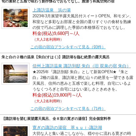
旬の素材と五感で味わう創作懐石でおもてなし。雅漂う和風空間の宿
上諏訪温泉 浜の湯
2023年3月展望半露天風呂付スイートOPEN。和モダン、
和室など多彩なお部屋と全国の選りすぐりの食材を熟練
の技で巧みに調理した季節の本格懐石でおもてなし。
料金(税込)9,680円～/人
（大人2名利用時）
この宿の宿泊プランをすべて見る（93件）
朱と白の２種の温泉【朱白(すはく)】諏訪湖を臨む絶景の露天風呂
信州上諏訪温泉 諏訪別邸 朱白（旧 双泉の宿 朱白）
★2025年『諏訪別邸 朱白』として新装OPEN★『朱と
白』2種の温泉、諏訪湖と囲む山々の絶景を一望できる露
天風呂、信州の恵みと五感で楽しむ料理。自宅にいるよ
うなくつろぎと自宅にはない楽しさときめきを。
料金(税込)19,800円～/人
（大人2名利用時）
この宿の宿泊プランをすべて見る（71件）
【諏訪湖を望む展望露天風呂、全８室の寛ぎの湯宿】完全個室料亭
寛ぎの諏訪の湯宿 萃ｓｕｉ‐諏訪湖
大切な人と集い過ごしながら、穏やかに流れる寛ぎの時