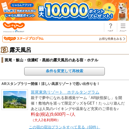
じゃらん
お得な特典をみる
露天風呂
斑尾・飯山・信濃町・黒姫の露天風呂のある宿・ホテル
条件を変更して再検索
ARスタンプラリー開催！涼しい高原リゾートで思い出作りを！
斑尾東急リゾート ホテルタングラム
親子で夢中になれる新感覚ゲーム「AR妖怪探し」を開
催！敷地内を巡って限定グッズをGET！たっぷり遊んだ
あとは人気のバイキングや温泉など充実のご滞在を♪
料金(税込)9,600円～/人
（大人2名利用時）
この宿の宿泊プランをすべて見る（69件）