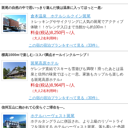
斑尾の自然の中で思いっきり遊んだ後は温泉に入ってほっと一息♪
倉本温泉 ホテルシルクイン斑尾
トレッキングやサイクリングに人気の斑尾でアクティブ
体験！！ゲレンデ入口まで当館から約100ｍ！
料金(税込)8,250円～/人
（大人2名利用時）
この宿の宿泊プランをすべて見る（33件）
標高1000mで楽しむ♪コスパ満点オールインクルーシブ！
斑尾高原ホテル
ゲレンデ直結でスキーも雪遊びも満喫！滑ったあとは温
泉と信州の味覚でほっと一息。家族もカップルも楽しめ
る斑尾高原ホテル♪
料金(税込)8,964円～/人
（大人2名利用時）
この宿の宿泊プランをすべて見る（30件）
信州五山に抱かれて心安らぐご滞在を―。
ホテルハーヴェスト斑尾
ホテルタングラムに併設され、より上級のリゾートライ
フを演出する ホテルハーヴェスト斑尾。落ち着いた色調