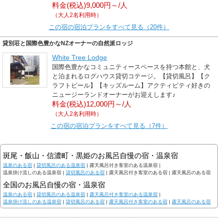
料金(税込)9,000円～/人
（大人2名利用時）
この宿の宿泊プランをすべて見る（20件）
貸別荘と国際色豊かなNZオーナーの自然派ロッジ
White Tree Lodge
国際色豊かなコミュニティースペースを持つ本館と、犬
と泊まれるログハウス貸切コテージ。【貸切風呂】【ク
ラフトビール】【キッズルーム】アクティビティ好きの
ニュージーランドオーナーがお迎えします♪
料金(税込)12,000円～/人
（大人2名利用時）
この宿の宿泊プランをすべて見る（7件）
斑尾・飯山・信濃町・黒姫のお風呂自慢の宿・温泉宿
温泉のある宿
|
貸切風呂のある温泉宿
|
露天風呂付き客室のある温泉宿 |
温泉掛け流しのある温泉宿 |
貸切風呂のある宿
|
露天風呂付き客室のある宿 |
露天風呂のある宿
全国のお風呂自慢の宿・温泉宿
温泉のある宿
|
貸切風呂のある温泉宿
|
露天風呂付き客室のある温泉宿
|
温泉掛け流しのある温泉宿
|
貸切風呂のある宿
|
露天風呂付き客室のある宿
|
露天風呂のある宿