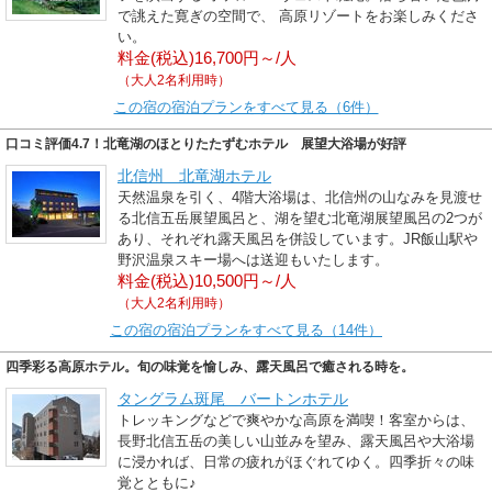
で誂えた寛ぎの空間で、 高原リゾートをお楽しみくださ
い。
料金(税込)16,700円～/人
（大人2名利用時）
この宿の宿泊プランをすべて見る（6件）
口コミ評価4.7！北竜湖のほとりたたずむホテル 展望大浴場が好評
北信州 北竜湖ホテル
天然温泉を引く、4階大浴場は、北信州の山なみを見渡せ
る北信五岳展望風呂と、湖を望む北竜湖展望風呂の2つが
あり、それぞれ露天風呂を併設しています。JR飯山駅や
野沢温泉スキー場へは送迎もいたします。
料金(税込)10,500円～/人
（大人2名利用時）
この宿の宿泊プランをすべて見る（14件）
四季彩る高原ホテル。旬の味覚を愉しみ、露天風呂で癒される時を。
タングラム斑尾 バートンホテル
トレッキングなどで爽やかな高原を満喫！客室からは、
長野北信五岳の美しい山並みを望み、露天風呂や大浴場
に浸かれば、日常の疲れがほぐれてゆく。四季折々の味
覚とともに♪