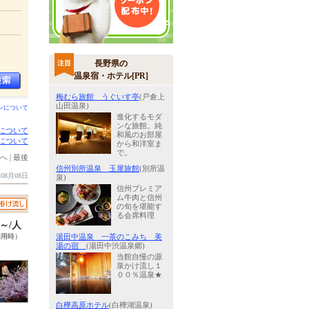
長野県の
温泉宿・ホテル[PR]
梅むら旅館 うぐいす亭
(戸倉上
山田温泉)
ンについて
進化するモダ
ンな旅館。純
について
和風のお部屋
について
から和洋室ま
で。
へ
|
最後
信州別所温泉 玉屋旅館
(別所温
08月08日
泉)
信州プレミア
ム牛肉と信州
の旬を堪能す
る会席料理
0～/人
利用時）
湯田中温泉 一茶のこみち 美
湯の宿
(湯田中渋温泉郷)
当館自慢の源
泉かけ流し１
００％温泉★
白樺高原ホテル
(白樺湖温泉)