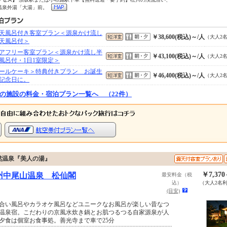
温泉外湯「大湯」前。
天風呂付き客室プラン＜源泉かけ流し
￥38,600(税込)～/人
（大人2
天風呂付＞
アフリー客室プラン＜源泉かけ流し半
￥43,100(税込)～/人
（大人2
風呂付・1日1室限定＞
ールケーキ＞特典付きプラン お誕生
￥46,400(税込)～/人
（大人2
記念日に。
の施設の料金・宿泊プラン一覧へ （22件）
然温泉『美人の湯』
￥7,37
州中尾山温泉 松仙閣
最安料金（税
込）
（大人2名
(目安)
合い風呂やカラオケ風呂などユニークなお風呂が楽しい昔なつ
温泉宿。こだわりの京風水炊き鍋とお肌つるつる自家源泉が人
夕食は個室お食事処。善光寺まで車で25分