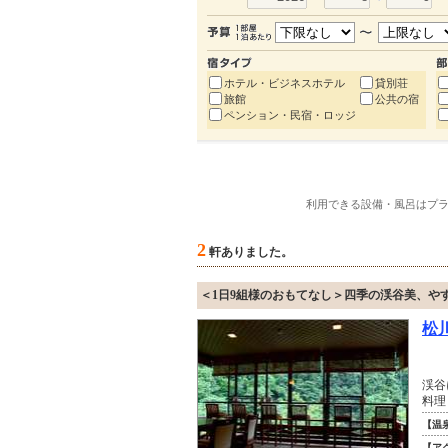
ホテル・ビジネスホテル
貸別荘
旅館
公共の宿
ペンション・民宿・ロッジ
利用できる設備・風呂はプ
2
軒ありました。
＜1日9組様のおもてなし＞四季の渓谷美、や
松
渓谷
料理
【温
【ア