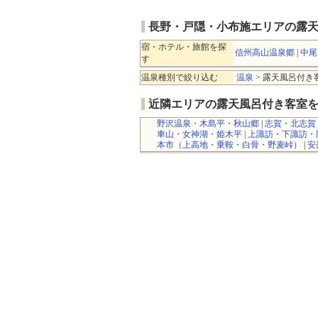
長野・戸隠・小布施エリアの露
宿・ホテル・旅館を探
信州高山温泉郷
|
中尾
す
温泉種別で絞り込む
温泉
> 露天風呂付き
近隣エリアの露天風呂付き客室
野沢温泉・木島平・秋山郷
|
志賀・北志賀
車山・女神湖・姫木平
|
上諏訪・下諏訪・
本市（上高地・乗鞍・白骨・野麦峠）
|
安