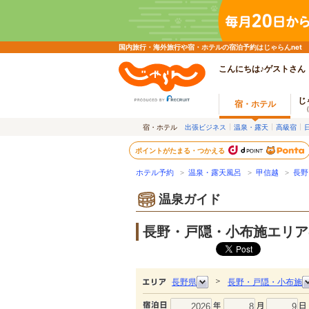
国内旅行・海外旅行や宿・ホテルの宿泊予約はじゃらんnet
こんにちは♪ゲストさん
じ
宿・ホテル
宿・ホテル
出張ビジネス
温泉・露天
高級宿
ポイントがたまる・つかえる
ホテル予約
>
温泉・露天風呂
>
甲信越
>
長野
温泉ガイド
長野・戸隠・小布施エリア
＞
長野県
長野・戸隠・小布施