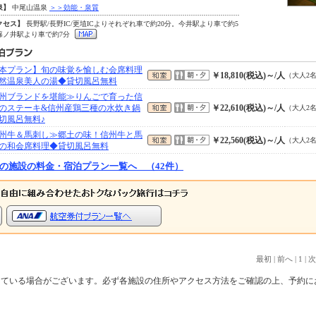
泉】
中尾山温泉
＞＞効能・泉質
クセス】
長野駅/長野IC/更埴ICよりそれぞれ車で約20分。今井駅より車で約5
篠ノ井駅より車で約7分
本プラン】旬の味覚を愉しむ会席料理
￥18,810(税込)～/人
（大人2
然温泉美人の湯◆貸切風呂無料
州ブランドを堪能≫りんごで育った信
のステーキ&信州産鶏三種の水炊き鍋
￥22,610(税込)～/人
（大人2
切風呂無料♪
州牛＆馬刺し≫郷土の味！信州牛と馬
￥22,560(税込)～/人
（大人2
の和会席料理◆貸切風呂無料
の施設の料金・宿泊プラン一覧へ （42件）
最初
|
前へ
|
1
|
次
っている場合がございます。必ず各施設の住所やアクセス方法をご確認の上、予約に