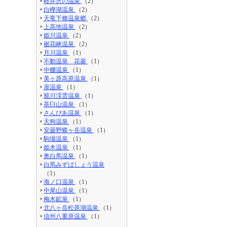
軽井沢の温泉
（2）
白樺湖温泉
（2）
天竜下條温泉郷
（2）
上高地温泉
（2）
姫川温泉
（2）
裾花峡温泉
（2）
月川温泉
（1）
不動温泉 花菱
（1）
中棚温泉
（1）
美ヶ原高原温泉
（1）
扉温泉
（1）
籠川渓雲温泉
（1）
茶臼山温泉
（1）
さんぴあ温泉
（1）
天狗温泉
（1）
安曇野蝶ヶ岳温泉
（1）
駒場温泉
（1）
姫木温泉
（1）
奥白馬温泉
（1）
白馬みずばしょう温泉
（1）
海ノ口温泉
（1）
中尾山温泉
（1）
梅木鉱泉
（1）
北八ヶ岳松原湖温泉
（1）
信州八重原温泉
（1）