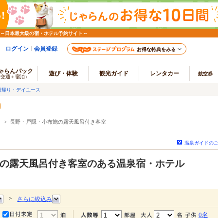
 ～日本最大級の宿・ホテル予約サイト～
ログイン
会員登録
お得な特典をみる
ゃらんパック
遊び・体験
観光ガイド
レンタカー
航空券
（交通＋宿泊）
日帰り・デイユース
> 長野・戸隠・小布施の露天風呂付き客室
温泉ガイドの
の露天風呂付き客室のある温泉宿・ホテル
＞
さらに絞込み
0名