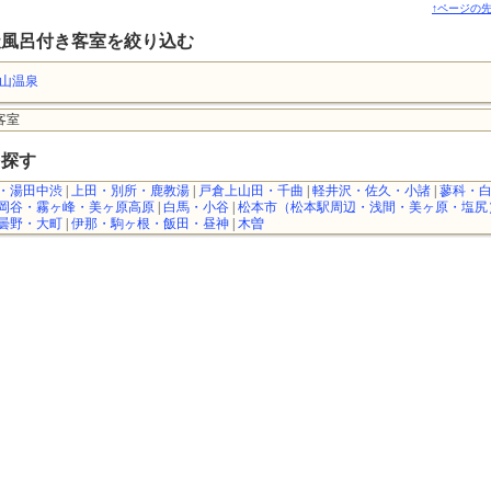
↑ページの
天風呂付き客室を絞り込む
山温泉
客室
を探す
・湯田中渋
|
上田・別所・鹿教湯
|
戸倉上山田・千曲
|
軽井沢・佐久・小諸
|
蓼科・
岡谷・霧ヶ峰・美ヶ原高原
|
白馬・小谷
|
松本市（松本駅周辺・浅間・美ヶ原・塩尻
曇野・大町
|
伊那・駒ヶ根・飯田・昼神
|
木曽