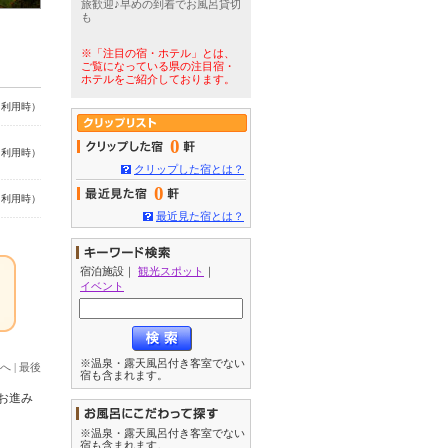
旅歓迎♪早めの到着でお風呂貸切
も
※「注目の宿・ホテル」とは、
ご覧になっている県の注目宿・
ホテルをご紹介しております。
名利用時）
0
名利用時）
クリップした宿とは？
0
名利用時）
最近見た宿とは？
宿泊施設
｜
観光スポット
｜
イベント
※温泉・露天風呂付き客室でない
へ
|
最後
宿も含まれます。
お進み
※温泉・露天風呂付き客室でない
宿も含まれます。