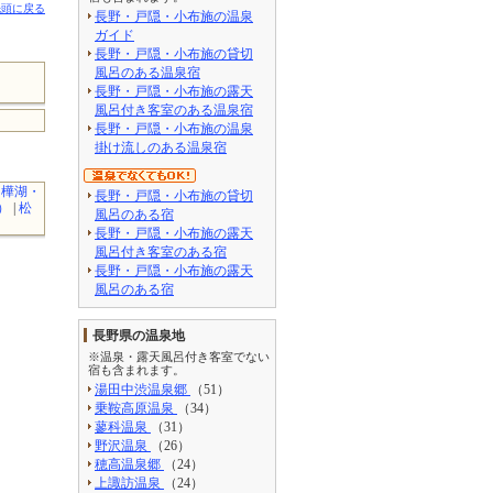
先頭に戻る
長野・戸隠・小布施の温泉
ガイド
長野・戸隠・小布施の貸切
風呂のある温泉宿
長野・戸隠・小布施の露天
風呂付き客室のある温泉宿
長野・戸隠・小布施の温泉
掛け流しのある温泉宿
白樺湖・
長野・戸隠・小布施の貸切
）
|
松
風呂のある宿
長野・戸隠・小布施の露天
風呂付き客室のある宿
長野・戸隠・小布施の露天
風呂のある宿
長野県の温泉地
※温泉・露天風呂付き客室でない
宿も含まれます。
湯田中渋温泉郷
（51）
乗鞍高原温泉
（34）
蓼科温泉
（31）
野沢温泉
（26）
穂高温泉郷
（24）
上諏訪温泉
（24）