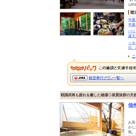
山田
半露
半露
バリ
露天
＜ホ
日、
こ
戦国武将も疲れを癒した秘湯◇泉質抜群の天
信
お見
かし
気。