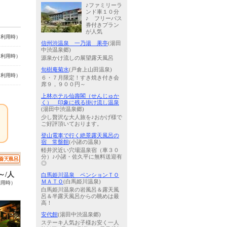
♪ファミリーラ
ンド車１０分
♪ フリーパス
券付きプラン
が人気
名利用時）
信州渋温泉 一乃湯 果亭
(湯田
中渋温泉郷)
名利用時）
源泉かけ流しの展望露天風呂
旬樹庵菊水
(戸倉上山田温泉)
名利用時）
６・７月限定！すき焼き付き会
席９，９００円～
上林ホテル仙壽閣（せんじゅか
く） 印象に残る掛け流し温泉
(湯田中渋温泉郷)
少し贅沢な大人旅を♪おかげ様で
ご好評頂いております。
登山電車で行く絶景露天風呂の
宿 常盤館
(小諸の温泉)
軽井沢近い穴場温泉宿（車３０
分）♪小諸・佐久平に無料送迎有
◎
0～/人
白馬姫川温泉 ペンションＴＯ
ＭＡＴＯ
(白馬姫川温泉)
利用時）
白馬姫川温泉の岩風呂＆露天風
呂＆半露天風呂からの眺めは最
高！
安代館
(湯田中渋温泉郷)
ステーキ人気お子様お安く一人