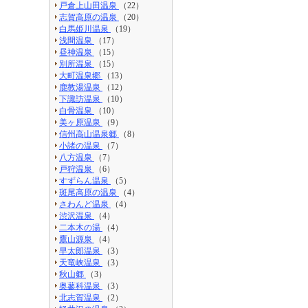
戸倉上山田温泉
（22）
志賀高原の温泉
（20）
白馬姫川温泉
（19）
浅間温泉
（17）
昼神温泉
（15）
別所温泉
（15）
大町温泉郷
（13）
鹿教湯温泉
（12）
下諏訪温泉
（10）
白骨温泉
（10）
美ヶ原温泉
（9）
信州高山温泉郷
（8）
小諸の温泉
（7）
八方温泉
（7）
戸狩温泉
（6）
すずらん温泉
（5）
斑尾高原の温泉
（4）
さわんど温泉
（4）
渋沢温泉
（4）
二本木の湯
（4）
鷹山源泉
（4）
早太郎温泉
（3）
天竜峡温泉
（3）
秋山郷
（3）
奥蓼科温泉
（3）
北志賀温泉
（2）