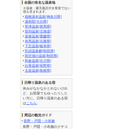
全国の有名な温泉地
※温泉・露天風呂付き客室でない
宿も含まれます。
箱根湯本温泉[神奈川県]
湯布院[大分県]
草津温泉[群馬県]
登別温泉[北海道]
道後温泉[愛媛県]
有馬温泉[兵庫県]
下呂温泉[岐阜県]
乳頭温泉郷[秋田県]
田沢湖の温泉[秋田県]
和倉温泉[石川県]
白骨温泉[長野県]
玉造温泉[島根県]
日帰り温泉のある宿
休みがなかなかとれないけれ
ど、お部屋でもゆったりした
い方に。日帰り温泉のある宿
は
こちら
。
周辺の観光ガイド
長野・戸隠・小布施
長野・戸隠・小布施のクチコ