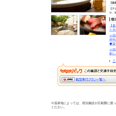
【温
【ア
分。
【基
と天
≪信
州牛
◆貸
≪信
刺し
こ
※温泉地によっては、宿泊施設が広範囲に渡
ください。