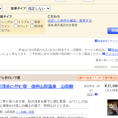
設定した条件を確認・変更する
シングル
トリプル
和室
温泉,露天風呂付き客室
ツイン
4ベッド
和洋室
ダブル
検索条件とアイコ
料金は1泊1部屋の大人1名分の料金です（消費税・サービス料込み）
料金
ランにより異なります。ご予約前に必ず次画面の宿詳細ページをご確認ください
アイコン
最初
|
前へ
|
1
|
次
情報更新日：2026年
すらぎのいで湯
￥27,10
川渓谷に佇む宿 信州山田温泉 山田館
最安料金（税
込）
（大人2名
(目安)
に寄り添う全９室。松川渓谷を眼下に望む客室、心づくしのお
と源泉かけ流しの極上の湯で、特別なひとときを。
泉】
山田温泉
＞＞効能・泉質
クセス】
須坂駅または小布施駅下車【無料送迎・要予約】松川の渓流沿い、