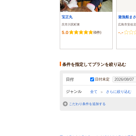
宝正丸
遊漁船ま
呉市川尻町東
広島市安佐
5.0
-.-
(6件)
条件を指定してプランを絞り込む
日付
日付未定
ジャンル
全て
さらに絞り込む
こだわり条件を追加する