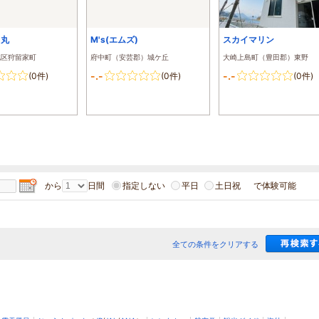
さ丸
M's(エムズ)
スカイマリン
北区狩留家町
府中町（安芸郡）城ケ丘
大崎上島町（豊田郡）東野
-.-
-.-
(0件)
(0件)
(0件)
から
日間
指定しない
平日
土日祝
で体験可能
全ての条件をクリアする