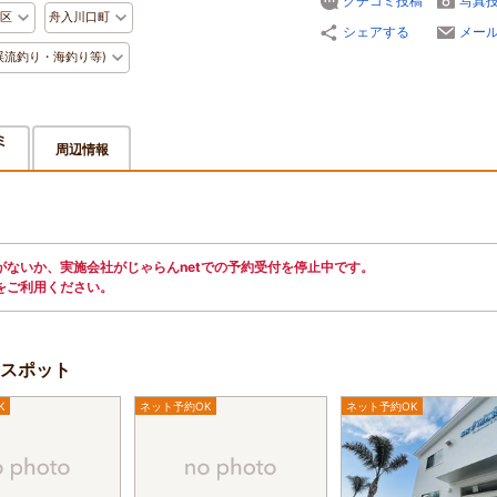
クチコミ投稿
写真
区
舟入川口町
シェアする
メー
渓流釣り・海釣り等)
ミ
周辺情報
ないか、実施会社がじゃらんnetでの予約受付を停止中です。
をご利用ください。
スポット
K
ネット予約OK
ネット予約OK