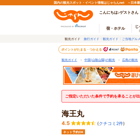
国内の観光スポット・イベント情報はじゃらんnet ～日本
こんにちは♪ゲストさん
じ
宿・ホテル
観光ガイド
旅行ガイド
観光ガイド
ご当地グル
ポイントがたまる・つかえる
観光ガイド
＞
中国(山陰山陽)の観光
＞
広島の観光
ご指定いただいた条件で予約を承ることが出
海王丸
4.5
(
クチコミ2件
)
ネット予約OK