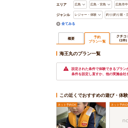
エリア
広島
広島・宮島
広島市中
ジャンル
レジャー・体験
釣り(釣り堀・
クチコ
予約
概要
(2件)
プラン一覧
海王丸のプラン一覧
設定された条件で体験できるプランが
条件を設定し直すか、他の実施会社
この近くでおすすめの遊び・体験
ネット予約OK
ネット予約O