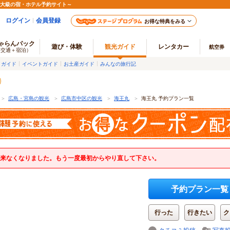
最大級の宿・ホテル予約サイト～
ログイン
会員登録
お得な特典をみる
ゃらんパック
遊び・体験
観光ガイド
レンタカー
航空券
（交通＋宿泊）
メガイド
イベントガイド
お土産ガイド
みんなの旅行記
＞
広島・宮島の観光
＞
広島市中区の観光
＞
海王丸
＞
海王丸 予約プラン一覧
来なくなりました。もう一度最初からやり直して下さい。
予約プラン一覧
行った
行きたい
ク