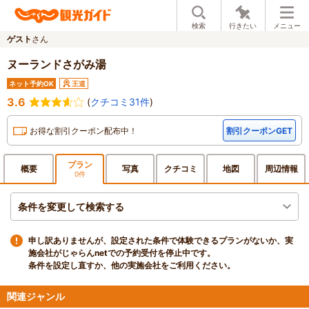
検索
行きたい
メニュー
ゲスト
さん
ヌーランドさがみ湯
ネット予約OK
王道
3.6
(
クチコミ31件
)
お得な割引クーポン配布中！
割引クーポンGET
プラン
概要
写真
クチ
コミ
地図
周辺
情報
0件
条件を変更して検索する
申し訳ありませんが、設定された条件で体験できるプランがないか、実
施会社がじゃらんnetでの予約受付を停止中です。
条件を設定し直すか、他の実施会社をご利用ください。
関連ジャンル