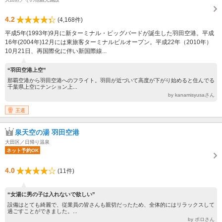
4.2
(4,168件)
平成5年(1993年)9月に新ターミナル・ビッグバードが誕生した羽田空港。平成
16年(2004年)12月には東旅客ターミナルビルオープン。平成22年（2010年）
10月21日、再国際化に伴い新国際線...
“羽田空港上空”
那覇空港から羽田空港へのフライト。羽田が近づいて高度が下がり始めると住んでる
千葉県上空にテンション上...
by kanamisyusaさん
王道
泉天空の湯 羽田空港
大田区／日帰り温泉
ネット予約OK
4.0
(11件)
“女湯に男の子は入れないで欲しい”
設備はとても綺麗で、従業員の皆さんも親切だったため、全体的にはリラックスして
過ごすことができました。...
by ポロさん