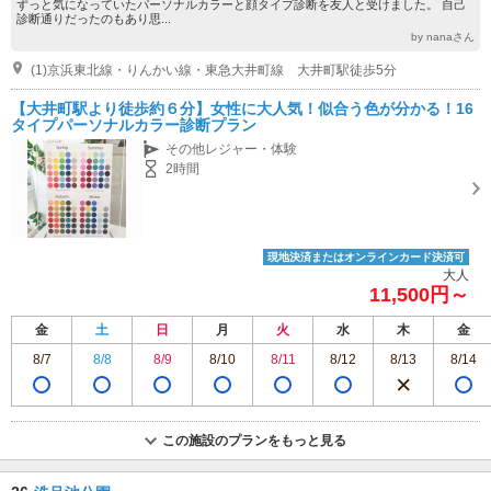
ずっと気になっていたパーソナルカラーと顔タイプ診断を友人と受けました。 自己
診断通りだったのもあり思...
by nanaさん
(1)京浜東北線・りんかい線・東急大井町線 大井町駅徒歩5分
【大井町駅より徒歩約６分】女性に大人気！似合う色が分かる！16
タイプパーソナルカラー診断プラン
その他レジャー・体験
2時間
現地決済またはオンラインカード決済可
大人
11,500円～
金
土
日
月
火
水
木
金
8/7
8/8
8/9
8/10
8/11
8/12
8/13
8/14
この施設のプランをもっと見る