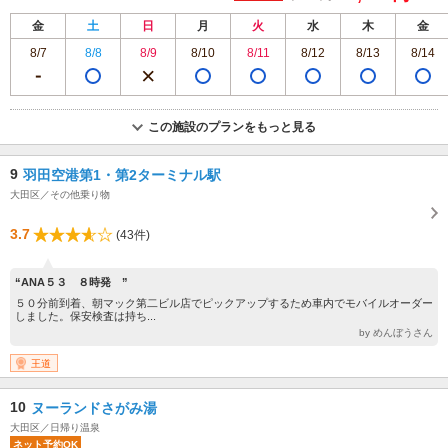
金
土
日
月
火
水
木
金
8/7
8/8
8/9
8/10
8/11
8/12
8/13
8/14
この施設のプランをもっと見る
9
羽田空港第1・第2ターミナル駅
大田区／その他乗り物
3.7
(43件)
“ANA５３ ８時発 ”
５０分前到着、朝マック第二ビル店でピックアップするため車内でモバイルオーダー
しました。保安検査は持ち...
by めんぼうさん
王道
10
ヌーランドさがみ湯
大田区／日帰り温泉
ネット予約OK