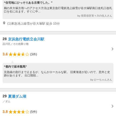
“住宅地にひっそりある古墳でした。”
鵜の木大塚古墳へのアクセス方法は東京急行電鉄池上線雪が谷大塚駅南口改札口改札
口を右に出ます。すぐに中...
by 世田谷区等々力の住人さん
(1)東急池上線雪が谷大塚駅 徒歩 10分
28
京浜急行電鉄立会川駅
品川区／その他乗り物
3.6
(3件)
“都内で坂本龍馬”
京急線の急行まで止まるが、なんかローカルな駅。 旧東海道が近いので、意外と史
跡があります。 出口階段...
by ひーちゃんさん
29
夏瀬ダム湖
／ダム
3.8
(5件)