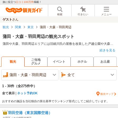
旅に役立つ
口コミ100万件
掲載！
検索
行きたい
メニュー
ゲスト
さん
観光
関東
東京
蒲田・大森・羽田周辺
蒲田・大森・羽田周辺の観光スポット
蒲田や大森、羽田周辺エリアには旧細川氏の屋敷を改装した戸越公園や大森貝塚遺跡庭園など観光には最適なスポットが数多く存在する。また、東京都とは思えないほど美しい景観と自然美を誇る洗足池周辺は散策にも最適だ。池上本門寺や多摩川台公園など、桜の名所と呼ばれるスポットが豊富なのもこのエリアの特徴であるため、春に旅行で訪れた際には是非足を運んで頂きたい。
続きを見る
ご当地
観光
イベント
ホテル
お土産
グルメ
蒲田・大森・羽田周辺
全て
1 - 30件
（全275件中）
全て表示
ネット予約OK
観光マップ
おすすめの施設を当社独自の算出基準でランキング形式にしてご紹介しています。
羽田空港（東京国際空港）
大田区／その他観光施設