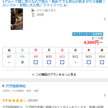
1グループ貸し切りなので安心！初めてでも安心の吹きガラス体験！
カップル・女性に大人気／ファミリーにも♪
ガラス細工作り
1時間
オンラインカード決済専用
お一人様
4,500円～
金
土
日
月
火
水
木
金
8/7
8/8
8/9
8/10
8/11
8/12
8/13
8/14
この施設のプランをもっと見る
6
穴守稲荷神社
大田区／その他神社・神宮・寺院
3.9
(201件)
穴守稲荷神社は、江戸時代初期に創建されたと伝えられています。祭神は稲荷