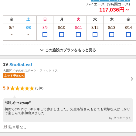
ハイエース（9時間コース)
117,036円～
金
土
日
月
火
水
木
金
8/7
8/8
8/9
8/10
8/11
8/12
8/13
8/14
この施設のプランをもっと見る
19
StudioLeaf
大田区／その他スポーツ・フィットネス
ネット予約OK
5.0
(3件)
“楽しかったsup”
初めてのsupでドキドキして参加しました、先生も皆さんもとても素敵な人ばっかり
で楽しんで参加出来ました...
by タッキーさん
駐車場なし