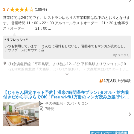
3.7
(188件)
営業時間は24時間です。 レストランゆらりの営業時間は以下のとおりとなりま
す。 営業時間 11：00～22：00 アルコールラストオーダー 21：30 お食事ラ
ストオーダー 21：00 ...
“リフレッシュ”
いつも利用しています！ そんなに混雑もしないし、岩盤浴でもマンガが読めるし、
アウフグースにサウナに温...
by ウエさん
(1)京浜急行線「平和島駅」より徒歩12～3分 平和島駅よりワンコイン(100円）バスあり。7：50始発 22：20最終(10分間隔） BIG FUN 平和島行きにご乗車ください 所要時間 5～7分
(2)JR京浜東北線「大森駅」よりバス便あり。 ・大森駅東口バスターミナルの4番バス停からバスの発着がある場合無料。 ・6番バス停からバスの発着がある場合は、ワンコイン(100円）バスとなります。 所要時間 10～12分 22:20最終
営業時間：24時間営業
専用駐車場あり（無料）799台 当館利用で８時間無料 BIGFUN平和島の駐車場をご利用下さい。
1万人
以上が体験
【じゃらん限定ネット予約】温泉7時間滞在プラン♪タオル・館内着
付きだから手ぶらでOK！Free wi-fi/1万冊のマンガ読み放題/テレ
ビ・コンセント付リクライニングチェア完備 ★ファミリー･女性★
その他風呂・スパ・サロン
7時間
オンラインカード決済専用