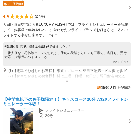
ネット予約OK
4.4
(27件)
大田区羽田空港にあるLUXURY FLIGHTでは、フライトシミュレーターを完備
して、お客様の年齢やレベルに合わせたフライトプランでお好きなところへフ
ライトする事が出来ます。 パイロ...
“親切な対応で、楽しい経験ができました。”
一番安価な15分体験コースでしたが、予約の段階からレスも丁寧で、当日も、受付
対応、指導役のパイロットさ...
by まるさん
(1)【電車でお越しのお客様】 東京モノレール 羽田空港第一ビル駅 徒歩10分 京浜急行電鉄空港線 羽田空港国内線ターミナル駅 徒歩10分
(2)【お車でお越しのお客様】 特に土曜、日曜、祝日は、羽田空港内の道路や駐車場は混雑が予想されます。ご注意ください。 また、空港周辺における各種工事に伴い、空港周辺の道路は断続的に渋滞が発生しております。 なるべく公共交通機関をご利用いただきますようご理解ご協力のほどお願い申し上げます。
営業時間：10:00~20:00
近隣駐車場あり（有料）4000台 羽田空港の駐車場をご利用ください。尚、土日祝日は朝早くに満車となり、数時間待ちとなる恐れもございます。できる限り公共交通機関をご利用いただきますよう、ご協力をお願いいたします。
1500人
以上が体験
【中学生以下のお子様限定！】キッズコース20分 A320フライトシ
ミュレーター体験！
フライトシミュレーター
20分