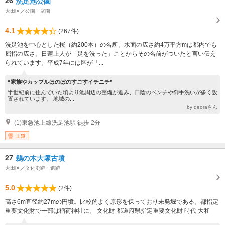
26
洗足池公園
大田区／公園・庭園
4.1
(267件)
洗足池を中心とした桜（約200本）の名所。水面の広さ約4万平方mは都内でも
屈指の広さ。日蓮上人が「足を洗った」ことからその名前がついたと言い伝え
られています。平成7年には区が「...
“家族やカップルほのぼのすごすイチニチ”
半世紀前に住んでいた頃より池周辺の整備が進み、日陰のベンチや御手洗いが多く設
置されています。 地域の...
by deoraさん
(1)東急池上線洗足池駅 徒歩 2分
王道
27
鵜の木大塚古墳
大田区／文化史跡・遺跡
5.0
(2件)
高さ6m直径約27mの円墳。比較的よく原形を保っており未発堀である。都指定
重要文化財で一部は稲荷神社に。 文化財 都道府県指定重要文化財 時代 大和