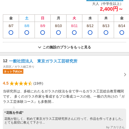
大人（中学生以上）
2,400円～
金
土
日
月
火
水
木
金
8/7
8/8
8/9
8/10
8/11
8/12
8/13
8/14
この施設のプランをもっと見る
12
一般社団法人 東京ガラス工芸研究所
大田区／ガラス細工作り
ネット予約OK
4.5
(19件)
当研究所は、多岐にわたるガラスの技法を全て学べるガラス工芸総合教育機関
です。 多くのガラス作家を養成するプロ養成コースの他、一般の方向けの『ガ
ラス工芸体験コース』も多数開...
“花瓶を作成”
花瓶が欲しく、初めて東京ガラス工芸研究所さんに行って、作品を作ってきました。
とても親切に教えて下さり...
by アカリさん