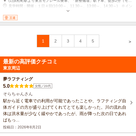
(1)浜松町駅より東京モノレール乗車、「新整備場」駅下車、徒歩2分（モノレール新整備場駅は普通のみ停車）※モノレール普通（各駅停車）のみ停車 快速、区間快速は停車しません
見学時間：開催：１日４回(10:00～、11:30～、13:00～、14:30～) ※イン
ターネットから事前予約（６ヶ月前より受付） 休館日：年末年始
王道
1
2
3
4
5
＞
最新の高評価クチコミ
東京周辺
夢ラフティング
5.0
女性／20代
そらちゃんさん
駅から近く電車での利用が可能であったことや、ラフティング自
体ガイドの方が盛り上げてくれてとても楽しかった。川の流れ自
体は洪水量が少なく緩やかであったが、雨が降った次の日であれ
ばもっ...
投稿日：2026年8月2日