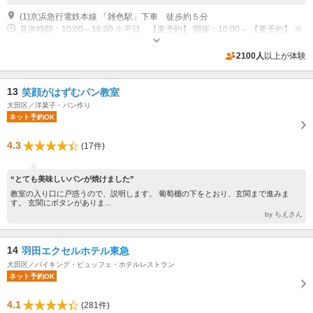
(1)京浜急行電鉄本線 「雑色駅」下車 徒歩約５分
見学時間：10:00～16:00 ※平日 【要予約】 開催：10:00～ 【要予約】 ※
各種体験コースによって時間が異なりますので、お問い合わせ下さい。
近隣駐車場あり（有料）6台
2100人
以上が体験
13
笑顔がはずむパン教室
大田区／洋菓子・パン作り
ネット予約OK
4.3
(17件)
“とても美味しいパンが焼けました”
教室の入り口に戸惑うので、説明します。 葡萄棚の下をとおり、玄関まで進みま
す。 玄関にボタンがありま...
by ちえさん
14
羽田エクセルホテル東急
大田区／バイキング・ビュッフェ・ホテルレストラン
ネット予約OK
4.1
(281件)