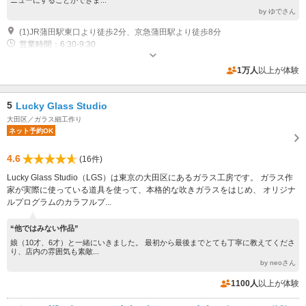
ニューにすることができま...
by ゆでさん
(1)JR蒲田駅東口より徒歩2分、京急蒲田駅より徒歩8分
営業時間：6:30-9:30
駐車場なし
1万人
以上が体験
5
Lucky Glass Studio
大田区／ガラス細工作り
ネット予約OK
4.6
(16件)
Lucky Glass Studio（LGS）は東京の大田区にあるガラス工房です。 ガラス作
家が実際に使っている道具を使って、本格的な吹きガラスをはじめ、 オリジナ
ルプログラムのカラフルプ...
“他ではみない作品”
娘（10才、6才）と一緒にいきました。 最初から最後までとても丁寧に教えてくださ
り、店内の雰囲気も素敵...
by neoさん
1100人
以上が体験