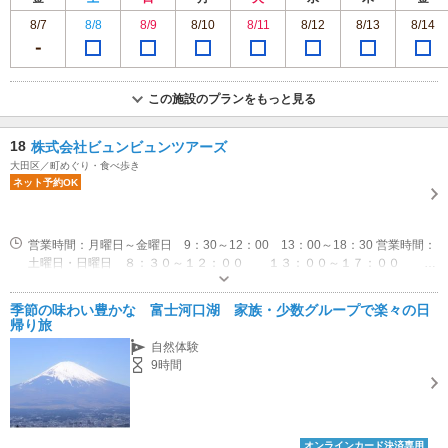
8/7
8/8
8/9
8/10
8/11
8/12
8/13
8/14
この施設のプランをもっと見る
18
株式会社ビュンビュンツアーズ
大田区／町めぐり・食べ歩き
ネット予約OK
営業時間：月曜日～金曜日 9：30～12：00 13：00～18：30 営業時間：
土曜日・日曜日 ８：３０～１２：００ １３：００～１７：００ １
８：３０～２１：４５ 休業：年末・年始 12/29～1/3
駐車場なし
季節の味わい豊かな 富士河口湖 家族・少数グループで楽々の日
帰り旅
自然体験
9時間
オンラインカード決済専用