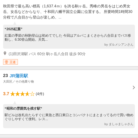
秋田県で最も高い標高（1,637.4ｍ）を誇る駒ヶ岳。秀峰の男岳をはじめ男女
岳、女岳などからなり、十和田八幡平国立公園に位置する。 所要時間1時間30
分程で八合目から登山が楽しめ、...
“2025紅葉”
紅葉の季節の秋駒登山は初めてでした 今回はアルパこまくさから八合目までバス移
動し、6:30登山開始。天気...
by ダルメシアンさん
(1)田沢湖駅 バス 60分 駒ヶ岳八合目 徒歩 90分
王道
23
JR蒲田駅
大田区／その他乗り物
3.7
(4件)
“昭和の雰囲気を残す駅”
駅ビルは改札出たらすぐに東急と西口東口とコンパクトにまとまってるので買い物め
ぐりしやすくて便利。レス...
by ましゃましゃさん