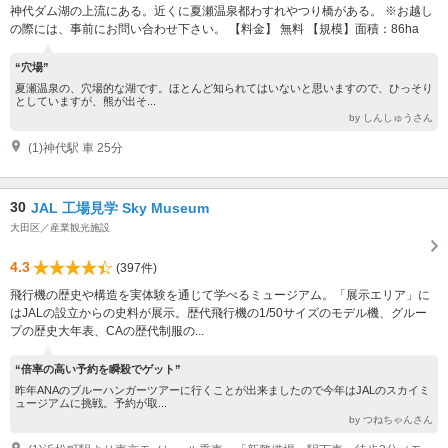
神代ダム湖の上流にある。近くに夏瀬温泉都わすれやつり橋がある。 ※お越し
の際には、事前にお問い合わせ下さい。 【料金】 無料 【規模】面積：86ha
“穴場”
夏瀬温泉の、穴場的な湖です。ほとんど知られてはいないと思いますので、ひっそり
としていますが、熊が出そ...
by しんしゅうさん
(1)神代駅 車 25分
30
JAL 工場見学 Sky Museum
大田区／産業観光施設
4.3
(397件)
飛行機の歴史や構造を実体験を通じて学べるミュージアム。「展示エリア」に
はJALの設立からの史料が展示。歴代飛行機の1/50サイズのモデル機、グルー
プの歴史大年表、CAの歴代制服の...
“倍率の高い予約を瞬殺でゲット”
昨年ANAのブルーハンガーツアーに行くことが出来ましたので今年はJALのスカイミ
ュージアムに挑戦。予約が取...
by つねちゃんさん