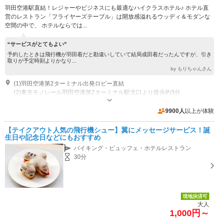
羽田空港駅直結！レジャーやビジネスにも最適なハイクラスホテル♪ ホテル直
営のレストラン「フライヤーズテーブル」は開放感溢れるウッディ＆モダンな
空間の中で、 ホテルならでは...
“サービスがとてもよい”
予約したときは飛行機が羽田着だと勘違いしていて結局成田着だったんですが、引き
取りが予定時刻よりかなり...
by もりちゃんさん
(1)羽田空港第2ターミナル出発ロビー直結
(2)東京モノレール羽田空港第2ターミナル駅北口より徒歩約3分
朝 05：00～10：00（LO：9：30）和洋ブッフェ 昼 11：30～15：
00（LO 14：30） 夜 17：30～23：00（LO 22：30)
9900人
以上が体験
近隣駐車場あり（有料）2449台 羽田空港駐車場P1～P4をご利用ください。※P3駐車場がホテル最寄りです。
【テイクアウト人気の飛行機シュー】翼にメッセージサービス！誕
生日や記念日などにもおすすめ
バイキング・ビュッフェ・ホテルレストラン
30分
現地決済可
大人
1,000円～