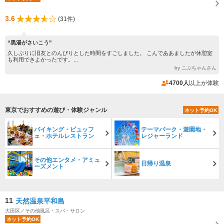
3.6
(31件)
“黒湯がさいこう”
久しぶりに旧友とのんびりとした時間をすごしました。 こんでああましたが休憩室
も利用できよかったです。...
by こぶちゃんさん
4700人
以上が体験
東京でおすすめの遊び・体験ジャンル
ネット予約OK
バイキング・ビュッフ
テーマパーク・遊園地・
ェ・ホテルレストラン
レジャーランド
その他エンタメ・アミュ
日帰り温泉
ーズメント
11
天然温泉平和島
大田区／その他風呂・スパ・サロン
ネット予約OK