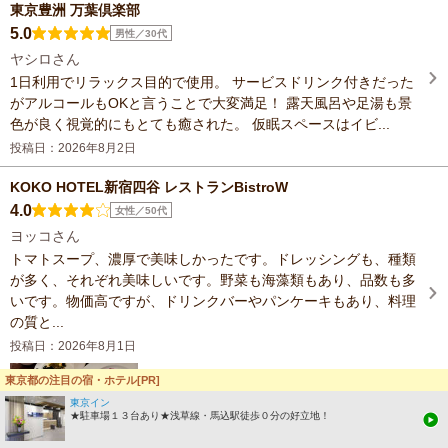
東京豊洲 万葉倶楽部
5.0
男性／30代
ヤシロさん
1日利用でリラックス目的で使用。 サービスドリンク付きだった
がアルコールもOKと言うことで大変満足！ 露天風呂や足湯も景
色が良く視覚的にもとても癒された。 仮眠スペースはイビ...
投稿日：2026年8月2日
KOKO HOTEL新宿四谷 レストランBistroW
4.0
女性／50代
ヨッコさん
トマトスープ、濃厚で美味しかったです。ドレッシングも、種類
が多く、それぞれ美味しいです。野菜も海藻類もあり、品数も多
いです。物価高ですが、ドリンクバーやパンケーキもあり、料理
の質と...
投稿日：2026年8月1日
東京都の注目の宿・ホテル[PR]
東京イン
★駐車場１３台あり★浅草線・馬込駅徒歩０分の好立地！
KOKO HOTEL新宿四谷 レストランBistroW