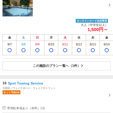
オンラインカード決済専用
大人（中学生以上）
1,500円～
金
土
日
月
火
水
木
金
8/7
8/8
8/9
8/10
8/11
8/12
8/13
8/14
この施設のプラン一覧へ（1件）
16
Spot Towing Service
大田区／ウェイクボード・ウェイクサーフィン
ネット予約OK
専用駐車場あり（有料）2台