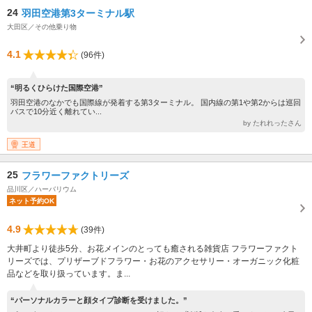
24
羽田空港第3ターミナル駅
大田区／その他乗り物
4.1
(96件)
“明るくひらけた国際空港”
羽田空港のなかでも国際線が発着する第3ターミナル。 国内線の第1や第2からは巡回
バスで10分近く離れてい...
by たれれったさん
王道
25
フラワーファクトリーズ
品川区／ハーバリウム
ネット予約OK
4.9
(39件)
大井町より徒歩5分、お花メインのとっても癒される雑貨店 フラワーファクト
リーズでは、プリザーブドフラワー・お花のアクセサリー・オーガニック化粧
品などを取り扱っています。ま...
“パーソナルカラーと顔タイプ診断を受けました。”