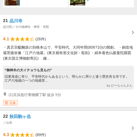
21
品川寺
品川区／その他神社・神宮・寺院
4.1
(26件)
・真言宗醍醐派の別格本山で、平安時代、大同年間(806?10)の開創。 ・銅造地
蔵菩薩坐像「江戸六地蔵」(東京都有形文化財・彫刻) ・絹本着色仏眼曼陀羅図
(東京国立博物館寄託) 鎌...
“御神木の大イチョウも見もの”
旧東海道に有り、平安時代からあるという、明らかに周りと違う歴史有る寺です。
江戸六地蔵の一つの地蔵菩...
by ひーちゃんさん
(1)京浜急行青物横丁駅 徒歩 5分
王道
22
秋田駒ヶ岳
／山岳
4.3
(89件)