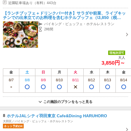
近隣駐車場あり（有料）443台
【ランチブッフェ＋ドリンクバー付き】サラダや前菜、ライブキッ
チンでの出来立てのお料理を含むホテルブッフェ（\3,850（税
込））
バイキング・ビュッフェ・ホテルレストラン
2時間
現地決済可
大人
3,850円～
金
土
日
月
火
水
木
金
8/7
8/8
8/9
8/10
8/11
8/12
8/13
8/14
この施設のプランをもっと見る
8
ホテルJALシティ羽田東京 Cafe&Dining HARUHORO
大田区／バイキング・ビュッフェ・ホテルレストラン
ネット予約OK