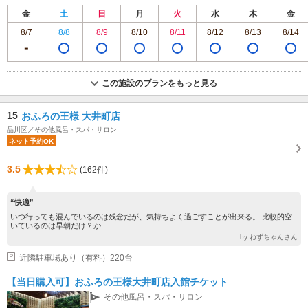
金
土
日
月
火
水
木
金
8/7
8/8
8/9
8/10
8/11
8/12
8/13
8/14
この施設のプランをもっと見る
15
おふろの王様 大井町店
品川区／その他風呂・スパ・サロン
ネット予約OK
3.5
(162件)
“快適”
いつ行っても混んでいるのは残念だが、気持ちよく過ごすことが出来る。 比較的空
いているのは早朝だけ？か...
by ねずちゃんさん
近隣駐車場あり（有料）220台
【当日購入可】おふろの王様大井町店入館チケット
その他風呂・スパ・サロン