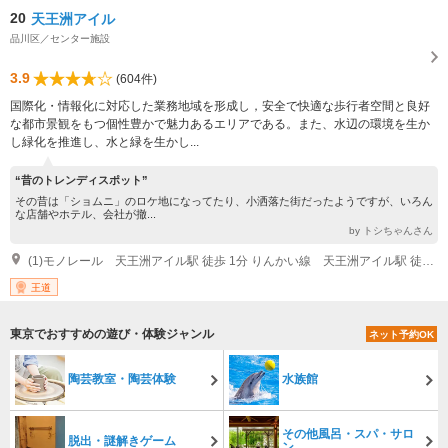
20
天王洲アイル
品川区／センター施設
3.9
(604件)
国際化・情報化に対応した業務地域を形成し，安全で快適な歩行者空間と良好
な都市景観をもつ個性豊かで魅力あるエリアである。また、水辺の環境を生か
し緑化を推進し、水と緑を生かし...
“昔のトレンディスポット”
その昔は「ショムニ」のロケ地になってたり、小洒落た街だったようですが、いろん
な店舗やホテル、会社が撤...
by トシちゃんさん
(1)モノレール 天王洲アイル駅 徒歩 1分 りんかい線 天王洲アイル駅 徒歩 1分
王道
東京でおすすめの遊び・体験ジャンル
ネット予約OK
陶芸教室・陶芸体験
水族館
その他風呂・スパ・サロ
脱出・謎解きゲーム
ン