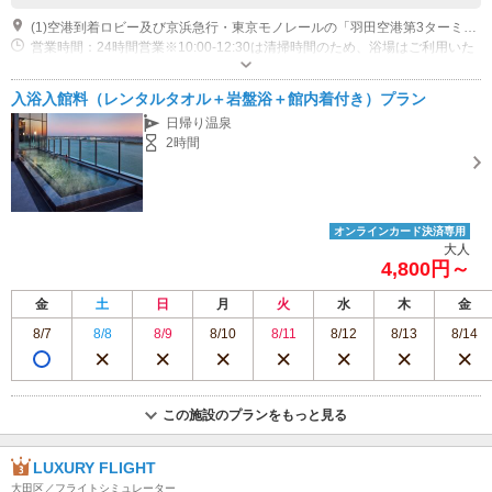
(1)空港到着ロビー及び京浜急行・東京モノレールの「羽田空港第3ターミナル」駅から 連絡通路でホテルに直結おり、12階に温浴施設がございます。
営業時間：24時間営業※10:00-12:30は清掃時間のため、浴場はご利用いた
だけません。 営業時間：大浴場・サウナ 12:30-翌10:00 岩盤浴 12:30-翌
9:00 ボディケア 13:00-23:00(最終受付 22:30) あかすり 13:30-23:00(最終受
近隣駐車場あり（有料）440台
入浴入館料（レンタルタオル＋岩盤浴＋館内着付き）プラン
付 22:30) お食事処 泉天空 24時間営業 休館日：※不定期で、設備点検のた
日帰り温泉
め閉館となる日がございます。 施設お知らせよりご確認ください。
2時間
オンラインカード決済専用
大人
4,800円～
金
土
日
月
火
水
木
金
8/7
8/8
8/9
8/10
8/11
8/12
8/13
8/14
この施設のプランをもっと見る
LUXURY FLIGHT
大田区／フライトシミュレーター