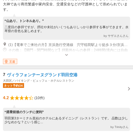
大神であり商売繁盛や家内安全、交通安全などの守護神として崇められていま
す。
“山あり、トンネルあり。”
二度目の参拝ですが、摂社や末社がいくつもありしっかり参拝する事ができます。水
琴窟の音色も楽しめます。
by サザエさんさん
(1)【電車でご来社の方】京浜急行空港線 穴守稲荷駅より徒歩３分/京浜急行空港線・東京モノレール線 天空橋駅より徒歩５分
その他：【開門・閉門時間など】拝殿外からの参拝：24時間(境内には自由
に入れます) /昇殿参拝・祈祷：9:00～16:00/御守り授与・御朱印：8:30～
17:00 ※いずれも年中無休
王道
7
ヴィラフォンテーヌグランド羽田空港
大田区／バイキング・ビュッフェ・ホテルレストラン
ネット予約OK
4.2
(10件)
“搭乗前後のランチに便利”
羽田第3ターミナル直結のホテルにあるダイニング（レストラン）です。 品数は少し
少なめかな？という感じ...
by Trinityさん