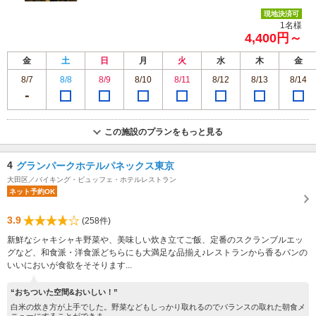
現地決済可
1名様
4,400円～
金
土
日
月
火
水
木
金
8/7
8/8
8/9
8/10
8/11
8/12
8/13
8/14
この施設のプランをもっと見る
4
グランパークホテルパネックス東京
大田区／バイキング・ビュッフェ・ホテルレストラン
ネット予約OK
3.9
(258件)
新鮮なシャキシャキ野菜や、美味しい炊き立てご飯、定番のスクランブルエッ
グなど、和食派・洋食派どちらにも大満足な品揃え♪レストランから香るパンの
いいにおいが食欲をそそります...
“おちついた空間&おいしい！”
白米の炊き方が上手でした。野菜などもしっかり取れるのでバランスの取れた朝食メ