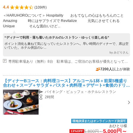
4.4
(109件)
＜HARUHOROについて＞ Hospitality おもてなしの心はもちろんのこと
Amazing 時にはサプライズで Revitalize 元気にさせてくれる
Unique そんな面白いけど...
“ディナーで利用・落ち着いたホテルのレストラン・ゆっくり楽しめる”
ポイント消化も兼ねて気になっていたレストランへ。早い時間のディナーで、席は空
いていた。ホテル併設のレ...
by みどりさん
専用駐車場あり（無料）8台 駐車場は、ご宿泊のお客様が優先となっておりまして、予約制になります。
7200人
以上が体験
【ディナーBコース：肉料理コース】アルコール1杯＋前菜5種盛り
合わせ＋スープ＋サラダ＋パスタ＋肉料理＋デザート+食後のドリン
ク付き！【カップル・女子会・記念日に！】
バイキング・ビュッフェ・ホテルレストラン
2時間
現地決済またはオンラインカード決済可
おひとり様
5,000円～
5,800円～
13%OFF