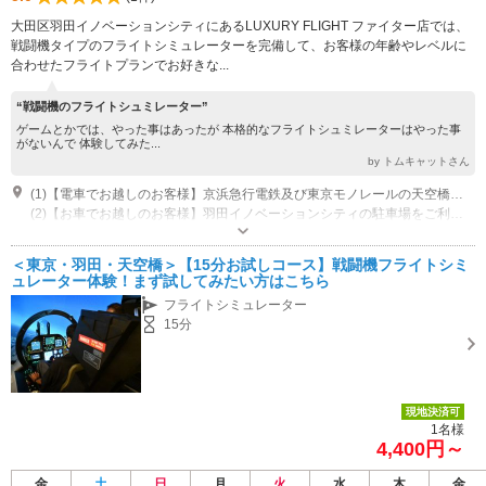
大田区羽田イノベーションシティにあるLUXURY FLIGHT ファイター店では、
戦闘機タイプのフライトシミュレーターを完備して、お客様の年齢やレベルに
合わせたフライトプランでお好きな...
“戦闘機のフライトシュミレーター”
ゲームとかでは、やった事はあったが 本格的なフライトシュミレーターはやった事
がないんで 体験してみた...
by トムキャットさん
(1)【電車でお越しのお客様】京浜急行電鉄及び東京モノレールの天空橋駅改札を出ましたら直結している通路より2階のZONE-Jにお進みください。店舗まで徒歩にて約8分
(2)【お車でお越しのお客様】羽田イノベーションシティの駐車場をご利用ください。駐車場から店舗まで徒歩にて約8分です。土曜、日曜、祝日は混雑しております。なるべく公共交通機関をご利用いただきますようご理解ご協力のほどお願い申し上げます。
営業時間：10:00~17:00 その他：17:00から20:00の間はご予約を頂いた場合
に営業いたします。
＜東京・羽田・天空橋＞【15分お試しコース】戦闘機フライトシミ
近隣駐車場あり（有料）312台 羽田イノベーションシティの駐車場をご利用ください。尚、土日祝日は満車となる場合もございますのでできる限り公共交通機関をご利用いただきますようご協力お願いいたします。
ュレーター体験！まず試してみたい方はこちら
フライトシミュレーター
15分
現地決済可
1名様
4,400円～
金
土
日
月
火
水
木
金