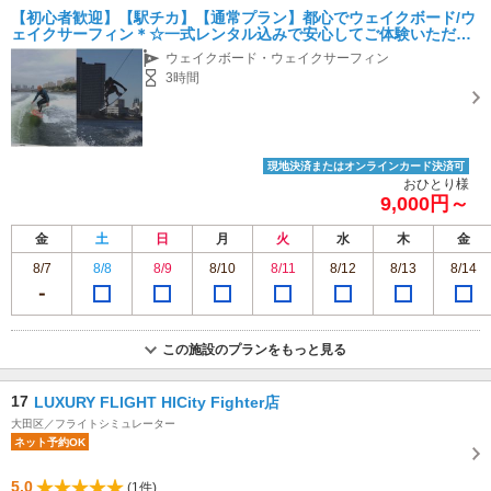
【初心者歓迎】【駅チカ】【通常プラン】都心でウェイクボード/ウ
ェイクサーフィン＊☆一式レンタル込みで安心してご体験いただけ
ます♪）
ウェイクボード・ウェイクサーフィン
3時間
現地決済またはオンラインカード決済可
おひとり様
9,000円～
金
土
日
月
火
水
木
金
8/7
8/8
8/9
8/10
8/11
8/12
8/13
8/14
この施設のプランをもっと見る
17
LUXURY FLIGHT HICity Fighter店
大田区／フライトシミュレーター
ネット予約OK
5.0
(1件)