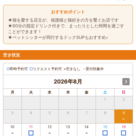
おすすめポイント
★猫を愛する店主が、保護猫と猫好きの方を繋ぐお店です
★60分の指定ドリンク付きで、まったりとした時間を過ごす
ことができます！
★ペットシッターが同行するドックSUPもおすすめ♪
空き状況
○
即時予約可
□
リクエスト予約可
×
空きなし
－
受付対象外
2026年8月
月
火
水
木
金
土
日
1
2
3
4
5
6
7
8
9
10
11
12
13
14
15
16