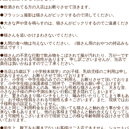
●飲酒されてる方の入店はお断りさせて頂きます。
●フラッシュ撮影は猫さんがビックリするので消してください。
●大きな声や音を鳴らすのは、猫さんがビックリするのでご遠慮くださ
い。
●猫さんを追いかけまわさないでください。
●人間の食べ物は与えないでください。（猫さん用のおやつの持込みも
禁止です！）
●猫さんの不意な行動で飲み物をこぼされて服が汚れたり、万が一です
がお怪我をされる可能性があります。 申し訳ございませんが、当店で
責任は負いかねますのでご了承ください。
●当店は5歳以下（小学校未就学）のお子様、乳幼児様のご利用は申し
訳ありませんが、お断りさせて頂いております。
また、小学生・中学生様のみでのご利用も、お断りさせて頂いておりま
す。小中学生様は保護者様ご同伴で、ご利用をお願い申し上げます。
猫さん達は保護猫さんの為、怖がりな性格な猫さんが多く、大きな音、
小さなお子様の声や予測出来ない行動に驚き隠れてしまいます。
また、驚きのあまり猫パンチをしたり、噛み付いたりしてしまう事もあ
り、お子様が怪我をされる可能性も多々ございます。また、現状ではお
子様料金の設定もございません。
大人と同じご利用料金をお支払い頂いても猫さんと触れ合う事が全く出
来ない事もありますし、他のお客様まで猫さんと触れ合えなくなってし
まう可能性もございますので現状ではこの様な年齢制限を設けさせて頂
いております。
●衛生上、靴下をお履きでないお客様はご入店できません。ショートパ