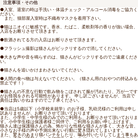
注意事項・その他
●入室、退室の時は手洗い・体温チェック・アルコール消毒をご協力く
ださい。
また、猫部屋入室時は不織布マスクを着用下さい。
●猫はニオイに敏感です。香水、たばこ、柔軟剤等の香りが強い場合、
入店をお断りさせて頂きます。
●飲酒されてる方の入店はお断りさせて頂きます。
●フラッシュ撮影は猫さんがビックリするので消してください。
●大きな声や音を鳴らすのは、猫さんがビックリするのでご遠慮くださ
い。
●猫さんを追いかけまわさないでください。
●人間の食べ物は与えないでください。（猫さん用のおやつの持込みも
禁止です！）
●猫さんの不意な行動で飲み物をこぼされて服が汚れたり、万が一です
がお怪我をされる可能性があります。 申し訳ございませんが、当店で
責任は負いかねますのでご了承ください。
●当店は5歳以下（小学校未就学）のお子様、乳幼児様のご利用は申し
訳ありませんが、お断りさせて頂いております。
また、小学生・中学生様のみでのご利用も、お断りさせて頂いておりま
す。小中学生様は保護者様ご同伴で、ご利用をお願い申し上げます。
猫さん達は保護猫さんの為、怖がりな性格な猫さんが多く、大きな音、
小さなお子様の声や予測出来ない行動に驚き隠れてしまいます。
また、驚きのあまり猫パンチをしたり、噛み付いたりしてしまう事もあ