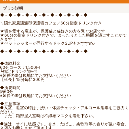
プラン説明
◆－◆－◆－◆－◆－◆－◆－◆－◆－◆－◆
＼隠れ家風譲渡型保護猫カフェ／60分指定ドリンク付き！
★猫を愛する店主が、保護猫と猫好きの方を繋ぐお店です
★60分の指定ドリンク付きで、まったりとした時間を過ごすことがで
きます！
★ペットシッターが同行するドックSUPもおすすめ♪
◆－◆－◆－◆－◆－◆－◆－◆－◆－◆－◆
◆体験料金
60分コース：1,500円
└指定ドリンク1杯付
※延長の際は現地にてお支払いください
【延長】15分毎に300円
◆所要時間
約60分
※延長の際は現地にてお支払いください
◆注意事項
●入室、退室の時は手洗い・体温チェック・アルコール消毒をご協力く
ださい。
また、猫部屋入室時は不織布マスクを着用下さい。
●猫はニオイに敏感です。香水、たばこ、柔軟剤等の香りが強い場合、
入店をお断りさせて頂きます。