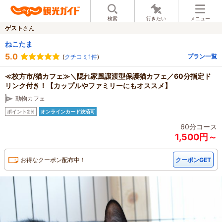
検索
行きたい
メニュー
ゲスト
さん
ねこたま
5.0
プラン一覧
(
クチコミ1件
)
≪枚方市/猫カフェ≫＼隠れ家風譲渡型保護猫カフェ／60分指定ド
リンク付き！【カップルやファミリーにもオススメ】
動物カフェ
ポイント2％
オンラインカード決済可
60分コース
1,500円～
お得なクーポン配布中！
クーポンGET