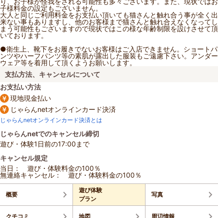
り、お子様が怪我をされる可能性も多々ございます。また、現状ではお
子様料金の設定もございません。
大人と同じご利用料金をお支払い頂いても猫さんと触れ合う事が全く出
来ない事もありますし、他のお客様まで猫さんと触れ合えなくなってし
まう可能性もございますので現状ではこの様な年齢制限を設けさせて頂
いております。
●衛生上、靴下をお履きでないお客様はご入店できません。ショートパ
ンツやハーフパンツ等の素肌が露出した服装もご遠慮下さい。アンダー
ウェア等を着用して頂くようお願いします。
支払方法、キャンセルについて
お支払い方法
現地現金払い
じゃらんnetオンラインカード決済
じゃらんnetオンラインカード決済とは
じゃらんnetでのキャンセル締切
遊び・体験1日前の17:00まで
キャンセル規定
当日： 遊び・体験料金の100％
無連絡キャンセル： 遊び・体験料金の100％
遊び体験
概要
写真
プラン
クチコミ
地図
周辺情報