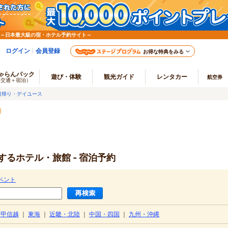
 ～日本最大級の宿・ホテル予約サイト～
ログイン
会員登録
お得な特典をみる
ゃらんパック
遊び・体験
観光ガイド
レンタカー
航空券
（交通＋宿泊）
日帰り・デイユース
るホテル・旅館 - 宿泊予約
ベント
・甲信越
｜
東海
｜
近畿・北陸
｜
中国・四国
｜
九州・沖縄