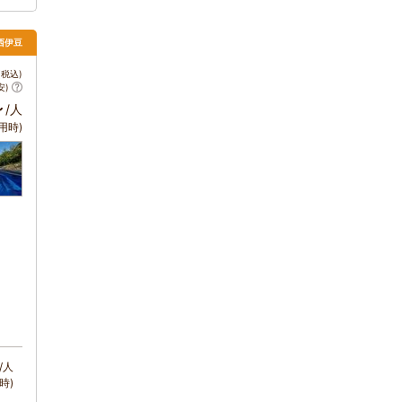
 西伊豆
税込)
安)
～
/人
用時)
/人
時)