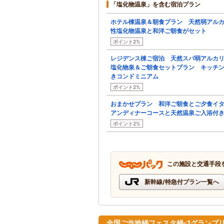
「塩化物温泉」を含む宿泊プラン
ホテル棟温泉＆朝食プラン 天然弱アル
性塩化物温泉と和洋ご朝食がセット
ポイント2%
レジデンス棟ご宿泊 天然スパ弱アルカ
塩化物泉＆ご朝食セットプラン キッチ
きコンドミニアム
ポイント2%
おまかせプラン 和洋ご朝食とご夕食イ
アンディナーコースと天然温泉ご入浴
ポイント2%
この施設と交通手段
新幹線/特急付プラン一覧へ
全国ご当地鍋フェスタ鍋-1グランプリ