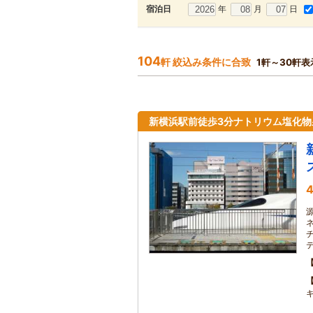
年
月
日
宿泊日
104
軒 絞込み条件に合致
1軒～30軒表
新横浜駅前徒歩3分ナトリウム塩化
4