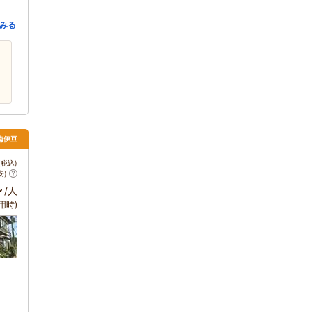
みる
 南伊豆
税込)
安)
～
/人
用時)