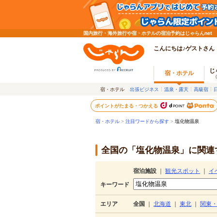
国内旅行・海外旅行や宿・ホテルの宿泊予約はじゃらんnet
こんにちは♪ゲストさん
じ
宿・ホテル
宿・ホテル
出張ビジネス
温泉・露天
高級宿
ポイントがたまる・つかえる
宿・ホテル
>
注目ワードから探す
>
塩化物温泉
全国の「塩化物温泉」に関連す
宿泊施設
｜
観光スポット
｜
イ
キーワード
エリア
全国
｜
北海道
｜
東北
｜
関東