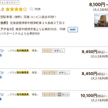
フォトギャラリー
8,100円
.2
70件
(大人2名利
大型駐車場（無料）完備 コンビニ徒歩30秒！
住所
北海道標津郡中標津町東２５条南２丁目２
アクセス
根室中標津空港よりお車約10分、中標
MAP
津バスターミナルよりお車約5分
ビジ
…リウム
塩化物温泉
。 保温…
ツイン
食事なし
9,450円
(税込)～
泊
(大人2名利用
ビジ
…リウム
塩化物温泉
。 保温…
セミダブル
食事なし
8,450円
(税込)～
泊
(大人1名利用
ビジ
…リウム
塩化物温泉
。 保温…
セミダブル
朝のみ
10,100円
(税込)～
食
(大人1名利用