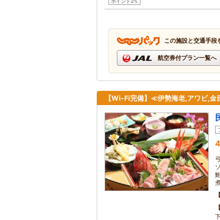
ポイント2%
この施設と交通手段
航空券付プラン一覧へ
【Wi-Fi完備】≪伊勢海老,アワビ
4