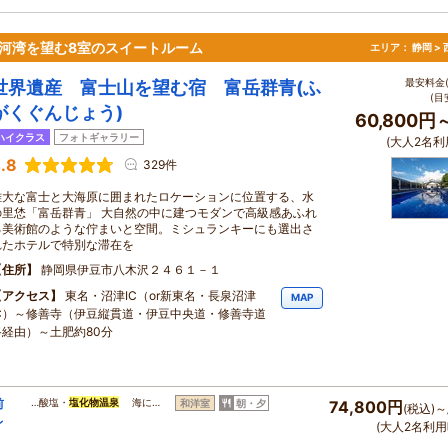
駿河湾を望む8室のスイートルーム
エリア：
静岡 >
最安料金(
世界遺産 富士山を望む宿 富岳群青(ふ
(目
がくぐんじょう)
60,800円
ハイクラス
フォトギャラリー
(大人2名利
.8
329件
雄大な富士と大海原に囲まれたロケーションに位置する、水
の里恷「富岳群青」 大自然の中に建つモダンで高級感あふれ
る美術館のような佇まいと空間。ミシュランキーにも選出さ
れたホテルで特別な滞在を
住所
静岡県伊豆市八木沢２４６１－１
アクセス
東名・沼津IC（or新東名・長泉沼津
MAP
IC）～修善寺（伊豆縦貫道・伊豆中央道・修善寺道
路経由）～土肥約80分
前
…酸塩・
塩化物温泉
海に…
和洋室
朝・夕
74,800円
(税込)～
レ
(大人2名利用