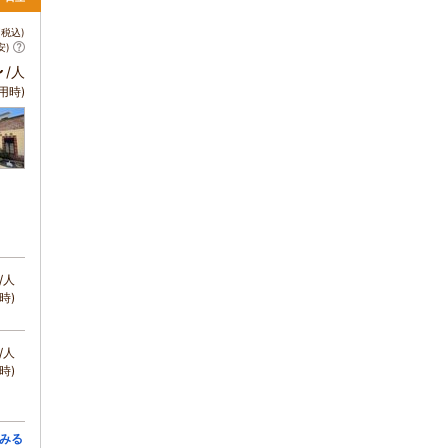
税込)
安)
～
/人
用時)
/人
時)
/人
時)
みる