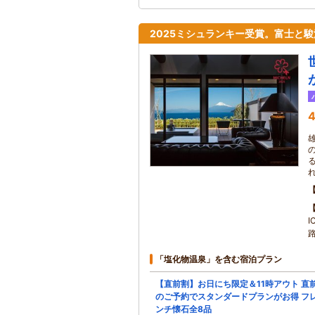
2025ミシュランキー受賞。富士と
4
「塩化物温泉」を含む宿泊プラン
【直前割】お日にち限定＆11時アウト 直
のご予約でスタンダードプランがお得 フ
ンチ懐石全8品