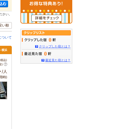
ださい。
安い順
について
0
クリップした宿とは？
> 横浜
0
税込)
最近見た宿とは？
安)
～
/人
用時)