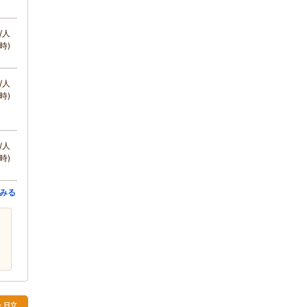
/人
時)
/人
時)
/人
時)
みる
・日立