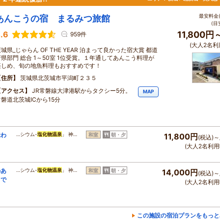
最安料金(
あんこうの宿 まるみつ旅館
(目
.6
11,800円
959件
(大人2名利
城県_じゃらん OF THE YEAR 泊まって良かった宿大賞 都道
府県部門 総合 1～50室 1位受賞。１年通してあんこう料理が
楽しめ、旬の地魚料理もおすすめです！
住所
茨城県北茨城市平潟町２３５
アクセス
JR常磐線大津港駅からタクシー5分。
MAP
常磐道北茨城ICから15分
味わ
…シウム-
塩化物温泉
」 神…
和室
朝・夕
11,800円
(税込)～
(大人2名利用
のあ
…シウム-
塩化物温泉
」 神…
和室
朝・夕
14,000円
(税込)～
りで
(大人2名利用
この施設の宿泊プランをもっと