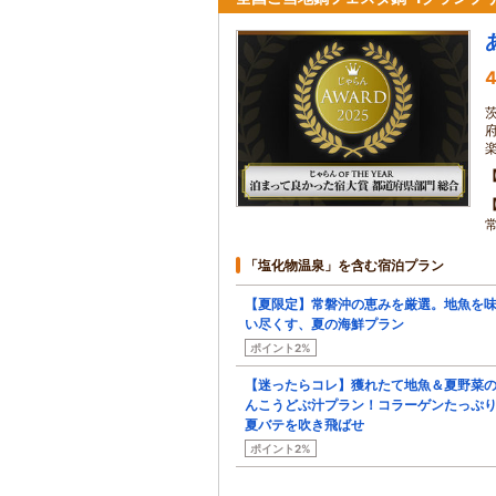
4
茨
「塩化物温泉」を含む宿泊プラン
【夏限定】常磐沖の恵みを厳選。地魚を
い尽くす、夏の海鮮プラン
ポイント2%
【迷ったらコレ】獲れたて地魚＆夏野菜
んこうどぶ汁プラン！コラーゲンたっぷ
夏バテを吹き飛ばせ
ポイント2%