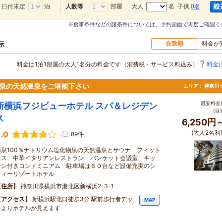
日付未定
泊
部屋
大人
名 子供
0名
人数等
※食事条件などの諸条件については、予約画面で再度ご確認く
合致順
料金が
示
料金は1泊1部屋の大人1名分の料金です（消費税・サービス料込み）
料金
物泉の天然温泉をご堪能下さい
エリア：
神奈川 
最安料金(
新横浜フジビューホテル スパ＆レジデン
(目
ス
6,250円
(大人2名利
.0
89件
源泉100％ナトリウム塩化物泉の天然温泉とサウナ フィット
ネス 中華イタリアンレストラン バンケット会議室 キッ
チン付きコンドミニアム 駐車場は６０台など設備充実のシ
ティーリゾートホテル
住所
神奈川県横浜市港北区新横浜2-3-1
アクセス
新横浜駅北口徒歩3分 駅前歩行者デッ
MAP
キよりホテルが見えます