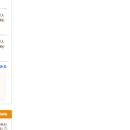
/人
時)
/人
時)
みる
屈斜路
税込)
安)