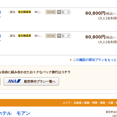
前
…酸塩・
塩化物温泉
海に…
和洋室
朝・夕
60,800円
(税込)～
レ
(大人2名利用
前
…酸塩・
塩化物温泉
海に…
和洋室
朝・夕
60,800円
(税込)～
レ
(大人2名利用
この施設の宿泊プランをもっと
を自由に組み合わせたおトクなパック旅行はコチラ
航空券付プラン一覧へ
エリア：
北海道 > 釧路・阿寒・根室・川湯・
最安料金(
ホテル モアン
(目