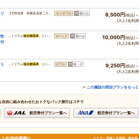
カリ
【天然温泉 新横浜温泉ご入…
セミダブル
朝のみ
8,500円
(税込)～
(大人1名利用
リ性
…トリウム
塩化物温泉
」とい…
4ベッド
朝のみ
10,000円
(税込)～
ン付
(大人2名利用
タリ
…トリウム
塩化物温泉
」とい…
ダブル
朝・夕
9,250円
(税込)～
付き
(大人2名利用
この施設の宿泊プランをもっと
を自由に組み合わせたおトクなパック旅行はコチラ
航空券付プラン一覧へ
航空券付プラン一覧へ
２年連続優勝!!
エリア：
茨城 > 北茨城・奥久慈