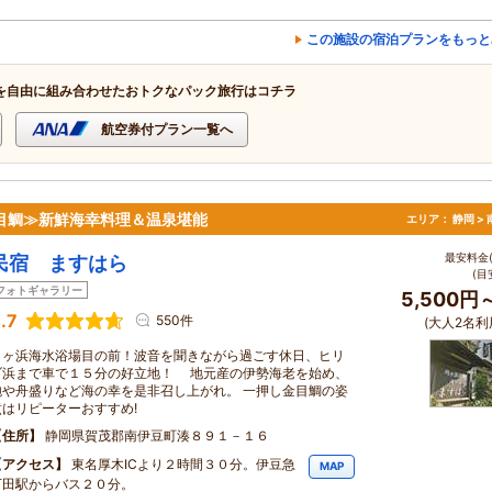
この施設の宿泊プランをもっと
を自由に組み合わせたおトクなパック旅行はコチラ
航空券付プラン一覧へ
,金目鯛≫新鮮海幸料理＆温泉堪能
エリア：
静岡 >
最安料金(
民宿 ますはら
(目
フォトギャラリー
5,500円
.7
550件
(大人2名利
弓ヶ浜海水浴場目の前！波音を聞きながら過ごす休日、ヒリ
ゾ浜まで車で１５分の好立地！ 地元産の伊勢海老を始め、
鮑や舟盛りなど海の幸を是非召し上がれ。 一押し金目鯛の姿
煮はリピーターおすすめ!
住所
静岡県賀茂郡南伊豆町湊８９１－１６
アクセス
東名厚木ICより２時間３０分。伊豆急
MAP
下田駅からバス２０分。