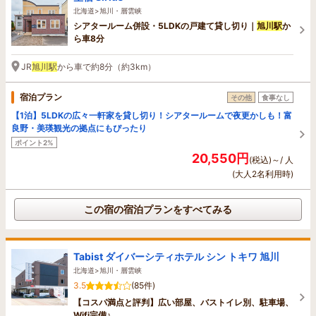
北海道>旭川・層雲峡
シアタールーム併設・5LDKの戸建て貸し切り｜
旭川駅
か
ら車8分
JR
旭川駅
から車で約8分（約3km）
宿泊プラン
その他
食事なし
【1泊】5LDKの広々一軒家を貸し切り！シアタールームで夜更かしも！富
良野・美瑛観光の拠点にもぴったり
ポイント2%
20,550円
(税込)～/ 人
(大人2名利用時)
この宿の宿泊プランをすべてみる
Tabist ダイバーシティホテル シン トキワ 旭川
北海道>旭川・層雲峡
3.5
(85件)
【コスパ満点と評判】広い部屋、バストイレ別、駐車場、
Wifi完備♪