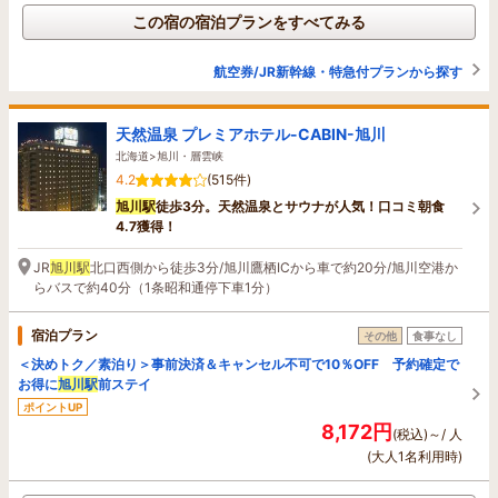
この宿の宿泊プランをすべてみる
航空券/JR新幹線・特急付プランから探す
天然温泉 プレミアホテル-CABIN-旭川
北海道>旭川・層雲峡
4.2
(515件)
旭川駅
徒歩3分。天然温泉とサウナが人気！口コミ朝食
4.7獲得！
JR
旭川駅
北口西側から徒歩3分/旭川鷹栖ICから車で約20分/旭川空港か
らバスで約40分（1条昭和通停下車1分）
宿泊プラン
その他
食事なし
＜決めトク／素泊り＞事前決済＆キャンセル不可で10％OFF 予約確定で
お得に
旭川駅
前ステイ
ポイントUP
8,172円
(税込)～/ 人
(大人1名利用時)