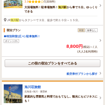
3.9
(1,506件)
大浴場無料！駐車場無料！
旭川駅
から車で５分。ゆっくり
できる
JR
旭川駅
からタクシーで３分、徒歩で約１０分～１５分。
宿泊プラン
和室
食事なし
●特別和室(広々) 駐車無料！
ポイント2%
8,800円
(税込)～/ 人
(大人2名利用時)
この宿の宿泊プランをすべてみる
航空券付プランから探す
旭川荘旅館
北海道>旭川・層雲峡
家庭的な雰囲気と料理でおもてなし。観光にもビジネスに
も！