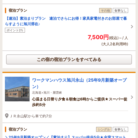
宿泊プラン
その他
食事なし
【連泊】素泊まりプラン 連泊でさらにお得！家具家電付きのお部屋で暮
らすように旭川滞在♪
ポイント2%
7,500円
(税込)～/ 人
(大人2名利用時)
この宿の宿泊プランをすべてみる
ワークマンハウス旭川永山（25年9月新築オープ
ン）
北海道>旭川・層雲峡
心温まる日替り夕食＆朝食は6時からご提供★スーパー徒
歩約5分
ＪＲ永山駅から車で約7分
宿泊プラン
シングル
食事なし
＼25年9月新築オープン／【素泊まり】スーパー徒歩5分★全室スマート