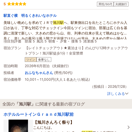
5
男性/50代
夫婦旅行
駅直ぐ横 明るくきれいなホテル
美味しい晩めしを求めてＪＲで
旭川駅
へ、駅東側出口を出たところにホテル入
口があり、丁寧な対応でチェックイン今回もツインに宿泊、部屋は広く白を基
調に清潔で新しい、大きめの窓から山、街、列車の往来が見えて眺めはかなり
良く、楽しみの風呂は最上階で大浴場ではないが充分、大きめの窓から陽が入
項目別評価
部屋 5
風呂 5
朝食 -
夕食 -
接客 5
清潔感 5
り明るく、サウナ、水風呂もしっかりあり（駅前は以外と水風呂が無いところ
宿泊プラン
【レイトチェックアウト★素泊まり】のんびり12時チェックアウ
があり）、駅前や遠くに山並みが見えこちらも眺めが良くて満足。目的の夜の
トプラン！旭川駅徒歩1分！全室禁煙
飲食店街もすぐ近くにあって便利、前回利用した朝食バイキングはスペースも
広くて明るく内容も充実、今回は駅に朝から営業している蕎麦屋があり美味し
ツイン
食事なし
くいただいていると目の前に富良野ノロッコ号ラストイヤーのポスターが、今
宿泊時期
2026年6月宿泊 (夫婦旅行)
回も大満足の旭川、秋にまた宿泊決定です。
投稿者
おふなちゃんさん
(男性/50代)
宿泊価格帯
10,001～11,000円(大人１名あたり/税込)
（投稿日：2026/7/28）
詳しくみる
全国の
「旭川駅」
に関連する最新の宿ブログ
ホテルルートインＧｒａｎｄ旭川駅前
【旭川さんろく祭り】
こんにちは。