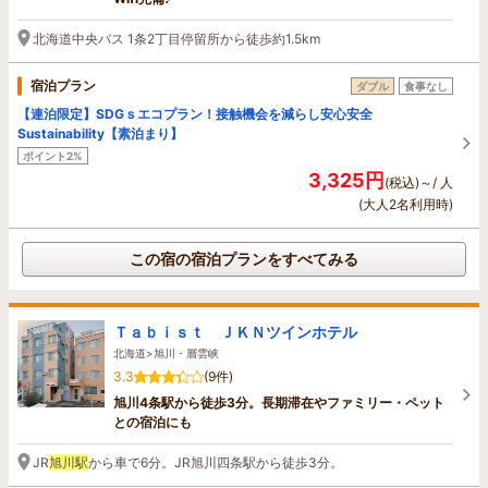
北海道中央バス 1条2丁目停留所から徒歩約1.5km
宿泊プラン
ダブル
食事なし
【連泊限定】SDGｓエコプラン！接触機会を減らし安心安全
Sustainability【素泊まり】
ポイント2%
3,325円
(税込)～/ 人
(大人2名利用時)
この宿の宿泊プランをすべてみる
Ｔａｂｉｓｔ ＪＫＮツインホテル
北海道>旭川・層雲峡
3.3
(9件)
旭川4条駅から徒歩3分。長期滞在やファミリー・ペット
との宿泊にも
JR
旭川駅
から車で6分。JR旭川四条駅から徒歩3分。