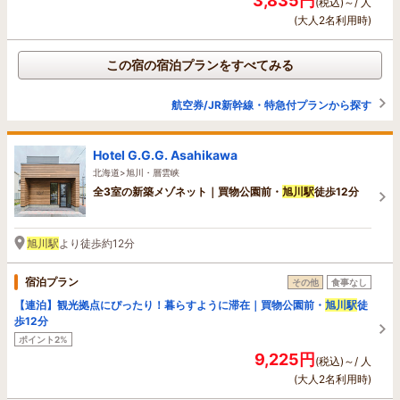
3,835円
(税込)～/ 人
(大人2名利用時)
この宿の宿泊プランをすべてみる
航空券/JR新幹線・特急付プランから探す
Hotel G.G.G. Asahikawa
北海道>旭川・層雲峡
全3室の新築メゾネット｜買物公園前・
旭川駅
徒歩12分
旭川駅
より徒歩約12分
宿泊プラン
その他
食事なし
【連泊】観光拠点にぴったり！暮らすように滞在｜買物公園前・
旭川駅
徒
歩12分
ポイント2%
9,225円
(税込)～/ 人
(大人2名利用時)