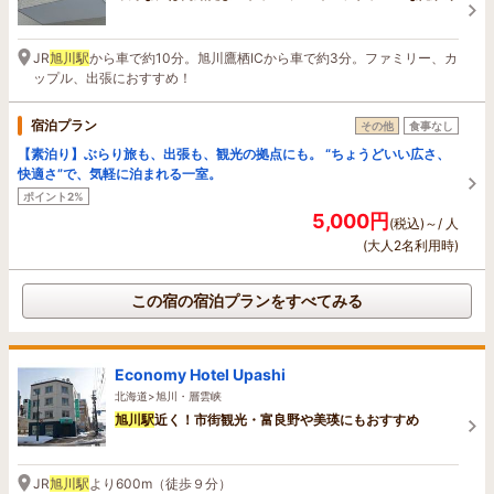
JR
旭川駅
から車で約10分。旭川鷹栖ICから車で約3分。ファミリー、カ
ップル、出張におすすめ！
宿泊プラン
その他
食事なし
【素泊り】ぶらり旅も、出張も、観光の拠点にも。 “ちょうどいい広さ、
快適さ”で、気軽に泊まれる一室。
ポイント2%
5,000円
(税込)～/ 人
(大人2名利用時)
この宿の宿泊プランをすべてみる
Economy Hotel Upashi
北海道>旭川・層雲峡
旭川駅
近く！市街観光・富良野や美瑛にもおすすめ
JR
旭川駅
より600m（徒歩９分）