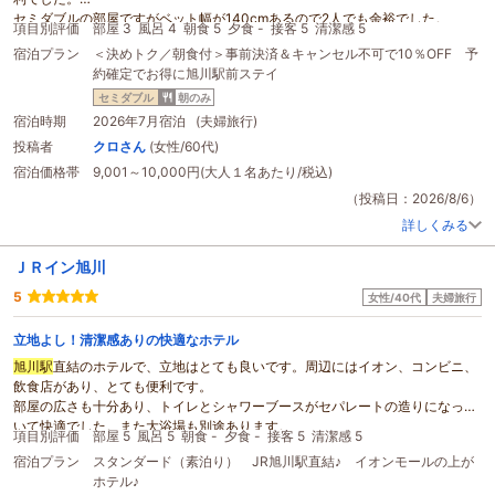
セミダブルの部屋ですがベット幅が140cmあるので2人でも余裕でした。
項目別評価
部屋 3
風呂 4
朝食 5
夕食 -
接客 5
清潔感 5
朝食ブッフェはラーメンサラダ、豚丼やゲソ天、海鮮丼が作れるコーナーがあ
宿泊プラン
＜決めトク／朝食付＞事前決済＆キャンセル不可で10％OFF 予
り北海道らしいメニューがよかったし、ローストビーフも美味しかった。ホタ
約確定でお得に旭川駅前ステイ
テは今イチでしたが甘海老がとても新鮮でした。
テーブルも隣と離れていて、時間も10:00までなのでゆっくりと朝食を楽しめ
セミダブル
朝のみ
ました。また泊まりたいホテルです。
宿泊時期
2026年7月宿泊 (夫婦旅行)
投稿者
クロさん
(女性/60代)
宿泊価格帯
9,001～10,000円(大人１名あたり/税込)
（投稿日：2026/8/6）
詳しくみる
ＪＲイン旭川
5
女性/40代
夫婦旅行
立地よし！清潔感ありの快適なホテル
旭川駅
直結のホテルで、立地はとても良いです。周辺にはイオン、コンビニ、
飲食店があり、とても便利です。
部屋の広さも十分あり、トイレとシャワーブースがセパレートの造りになって
いて快適でした。また大浴場も別途あります。
項目別評価
部屋 5
風呂 5
朝食 -
夕食 -
接客 5
清潔感 5
部屋にセーフティボックスがないのが少し不便に感じましたが、それ以外は使
宿泊プラン
スタンダード（素泊り） JR旭川駅直結♪ イオンモールの上が
いやすい部屋の造りで良かったです。
ホテル♪
また宿泊者専用のラウンジが利用でき、ドリンクが無料で飲むことができるの