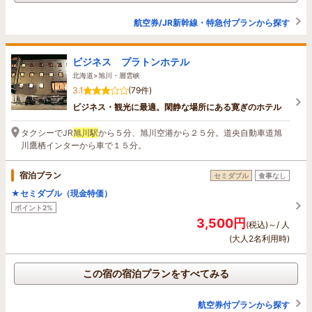
航空券/JR新幹線・特急付プランから探す
ビジネス プラトンホテル
北海道>旭川・層雲峡
3.1
(79件)
ビジネス・観光に最適。閑静な場所にある寛ぎのホテル
タクシーでJR
旭川駅
から５分、旭川空港から２５分。道央自動車道旭
川鷹栖インターから車で１５分。
宿泊プラン
セミダブル
食事なし
★セミダブル（現金特価）
ポイント2%
3,500円
(税込)～/ 人
(大人2名利用時)
この宿の宿泊プランをすべてみる
航空券付プランから探す