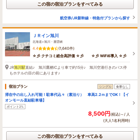
この宿の宿泊プランをすべてみる
航空券/JR新幹線・特急付プランから探す
ＪＲイン旭川
北海道>旭川・層雲峡
4.4
(1,640件)
☆彡 クチコミ総合高評価 ☆彡 ☆彡 WiFi6導入 ☆彡
JR
旭川駅
直結♪ 旭川鷹栖ICより車で約15分♪ 旭川空港行きのバス停
もホテルの目の前にあります♪
宿泊プラン
シングル
食事なし
滞在中の出し入れ可能！駐車代込々（素泊り） 車高2.2ｍまでOK！【イ
オンモール直結駐車場】
ポイント2%
8,500円
(税込)～/ 人
(大人1名利用時)
この宿の宿泊プランをすべてみる