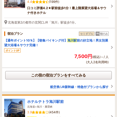
4.4
(199件)
口コミ評価4.2★駅前徒歩1分！最上階展望大浴場＆サウ
ナ付きホテル
北海道第2の都市の玄関口JR「旭川」駅徒歩1分。
宿泊プラン
セミダブル
朝のみ
【通年ポイント10％】【朝食バイキング付】
旭川駅
前の好立地！男女別展
望大浴場＆サウナ完備！
ポイントUP
7,500円
(税込)～/ 人
(大人2名利用時)
この宿の宿泊プランをすべてみる
航空券/JR新幹線・特急付プランから探す
ホテルテトラ旭川駅前
北海道>旭川・層雲峡
3.9
(454件)