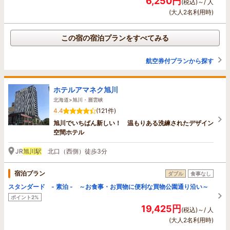
6,250円
(税込)～/ 人
(大人2名利用時)
この宿の宿泊プランをすべてみる
航空券付プランから探す
ホテルアマネク旭川
北海道>旭川・層雲峡
4.4
(121件)
旭川でいちばん新しい！ 温もりある洗練されたデザイン
空間ホテル
JR
旭川駅
北口（西側）徒歩3分
宿泊プラン
ダブル
食事なし
スタンダード - 素泊 - ～お食事・お買物に便利な買物公園通り沿い～
ポイント2%
19,425円
(税込)～/ 人
(大人2名利用時)