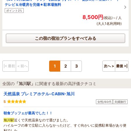
テレビ＆冷暖房を完備★駐車場無料
ポイント2%
8,500円
(税込)～/ 人
(大人1名利用時)
この宿の宿泊プランをすべてみる
1
2
3
|< 最初
< 前へ
次へ >
最後 >|
全国の
「旭川駅」
に関連する最新の高評価クチコミ
天然温泉 プレミアホテル-CABIN-旭川
5
女性/60代
夫婦旅行
朝食ブッフェが最高でした！！
旭川駅
近くで天然温泉なので選びました。
ハイルーフの車で立駐に入らなかったけど、すぐ向かいに提携駐車場があり便
利でした。