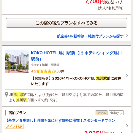
7,700円
(税込)～/ 人
(大人2名利用時)
この宿の宿泊プランをすべてみる
航空券/JR新幹線・特急付プランから探す
KOKO HOTEL 旭川駅前（旧 ホテルウィング旭川
駅前）
北海道>旭川・層雲峡
4.2
(80件)
【お知らせ】2026/4/1～KOKO HOTEL
旭川駅
前に改称
いたします
JR
旭川駅
西口改札より徒歩2分。旭川空港より車で約30分。旭川鷹栖IC
より
旭川駅
方面へ車で約15分。
宿泊プラン
ダブル
食事なし
【基本／食事無し】時間を気にせず気軽に滞在！スタンダードプラン
ポイントUP