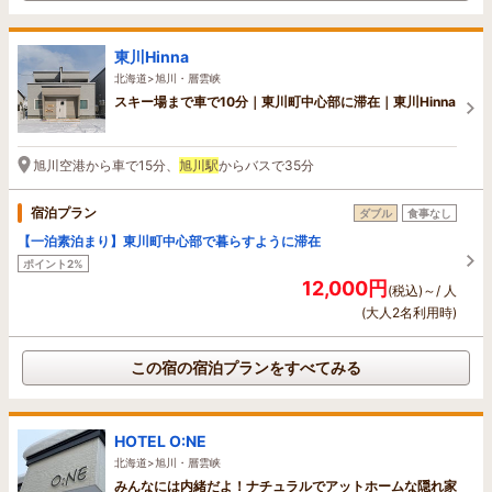
東川Hinna
北海道>旭川・層雲峡
スキー場まで車で10分｜東川町中心部に滞在｜東川Hinna
旭川空港から車で15分、
旭川駅
からバスで35分
宿泊プラン
ダブル
食事なし
【一泊素泊まり】東川町中心部で暮らすように滞在
ポイント2%
12,000円
(税込)～/ 人
(大人2名利用時)
この宿の宿泊プランをすべてみる
HOTEL O:NE
北海道>旭川・層雲峡
みんなには内緒だよ！ナチュラルでアットホームな隠れ家