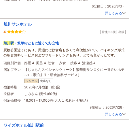
入口はルームキーで管理されており、脱衣場にはセーフティーボックスも有る
ので、安心です。
（投稿日：2026/8/3）
朝食は、夏の繁忙期という事も有り、通常よりも早めのオープンとなっていま
詳しくみる
したが、客席数が多いので、ユッタリと食事ができました。
料理は、一般的な料理の他、北海道らしい料理もあり、滞在日数が短くて食べ
旭川サンホテル
られなかった料理も、こちらで頂けるかも知れません。
2年連続で旭川の滞在はこちらでしたが、3度目も、こちらを利用させていただ
4
男性/60代
出張
きたいと思える宿です。
旭川駅
・繁華街ともに近くて好立地
買物公園近くにあり、周辺には飲食店も多くて利便性がいい。バイキング形式
の朝食無料サービスおよびフリードリンクもあり、とても良かったです。
項目別評価
部屋 4
風呂 4
朝食 -
夕食 -
接客 4
清潔感 4
宿泊プラン
【じゃらんスペシャルウィーク】繁華街サンロクに一番近いホテ
ル♪（素泊まり・朝食無料サービス）
シングル
食事なし
宿泊時期
2026年7月宿泊 (出張)
投稿者
しみさん (男性/60代)
宿泊価格帯
16,001～17,000円(大人１名あたり/税込)
（投稿日：2026/7/28）
詳しくみる
ワイズホテル旭川駅前