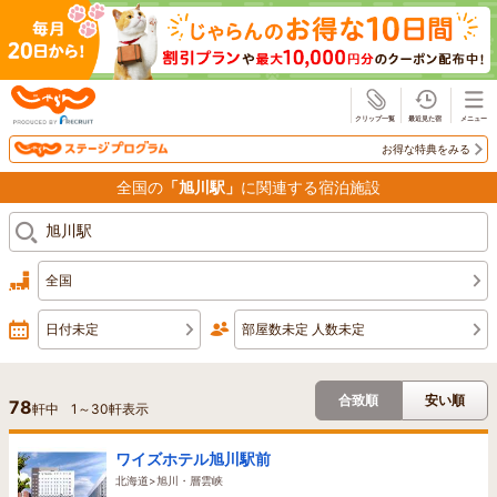
じゃらん
お得な特典をみる
全国の
「旭川駅」
に関連する宿泊施設
全国
日付未定
部屋数未定 人数未定
合致順
安い順
78
軒中
1
～
30
軒表示
ワイズホテル旭川駅前
北海道>旭川・層雲峡