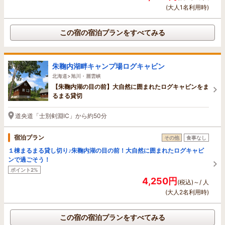
(大人1名利用時)
この宿の宿泊プランをすべてみる
朱鞠内湖畔キャンプ場ログキャビン
北海道>旭川・層雲峡
【朱鞠内湖の目の前】大自然に囲まれたログキャビンをま
るまる貸切
道央道「士別剣淵IC」から約50分
宿泊プラン
その他
食事なし
１棟まるまる貸し切り♪朱鞠内湖の目の前！大自然に囲まれたログキャビ
ンで過ごそう！
ポイント2%
4,250円
(税込)～/ 人
(大人2名利用時)
この宿の宿泊プランをすべてみる