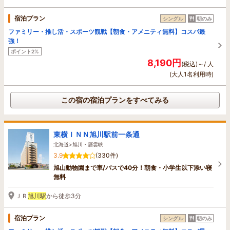
宿泊プラン
シングル
朝のみ
ファミリー・推し活・スポーツ観戦【朝食・アメニティ無料】コスパ最
強！
ポイント2%
8,190円
(税込)～/ 人
(大人1名利用時)
この宿の宿泊プランをすべてみる
東横ＩＮＮ旭川駅前一条通
北海道>旭川・層雲峡
3.9
(330件)
旭山動物園まで車/バスで40分！朝食・小学生以下添い寝
無料
ＪＲ
旭川駅
から徒歩3分
宿泊プラン
シングル
朝のみ