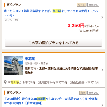
宿泊プラン
ツイン
食事なし
迷ったらコレ！旭川四条駅すぐそば。
旭川駅
よりでアクセス便利！（ペッ
ト不可）
ポイント2%
3,250円
(税込)～/ 人
(大人2名利用時)
この宿の宿泊プランをすべてみる
東花苑
北海道>旭川・層雲峡
旭川市内・近郊へ便利な場所にある閑静な和風旅館♪駐車
場無料
JR
旭川駅
から車で7分、旭川空港から車で25分、旭山動物園へ車で15分
宿泊プラン
和室
食事なし
【WEB限定】素泊り◇JR
旭川駅
から車で7分！大浴場でゆっくり♪全室和
室の和風旅館！【駐車場無料】