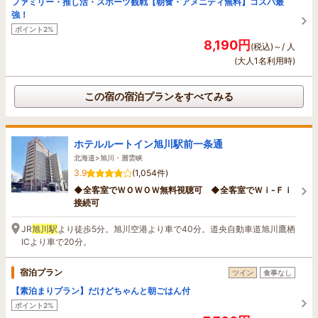
ファミリー・推し活・スポーツ観戦【朝食・アメニティ無料】コスパ最
強！
ポイント2%
8,190円
(税込)～/ 人
(大人1名利用時)
この宿の宿泊プランをすべてみる
ホテルルートイン旭川駅前一条通
北海道>旭川・層雲峡
3.9
(1,054件)
◆全客室でＷＯＷＯＷ無料視聴可 ◆全客室でＷｉ-Ｆｉ
接続可
JR
旭川駅
より徒歩5分。旭川空港より車で40分。道央自動車道旭川鷹栖
ICより車で20分。
宿泊プラン
ツイン
食事なし
【素泊まりプラン】だけどちゃんと朝ごはん付
ポイント2%