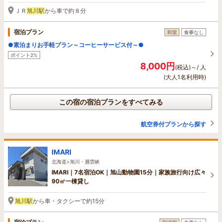
ＪＲ
旭川駅
から車で約８分
宿泊プラン
和室
食事なし
●素泊まりお手軽プラン～コーヒーサービス付～●
ポイント2%
8,000円
(税込)～/ 人
(大人1名利用時)
この宿の宿泊プランをすべてみる
航空券付プランから探す
IMARI
北海道>旭川・層雲峡
IMARI｜7名宿泊OK｜旭山動物園15分｜家族旅行向け広々
90㎡一棟貸し
旭川駅
から車・タクシーで約15分