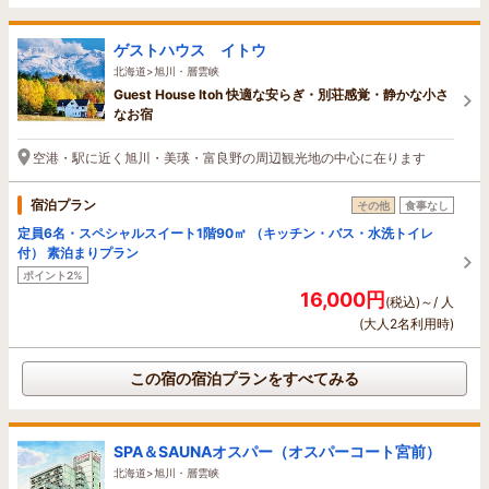
ゲストハウス イトウ
北海道>旭川・層雲峡
Guest House Itoh 快適な安らぎ・別荘感覚・静かな小さ
なお宿
空港・駅に近く旭川・美瑛・富良野の周辺観光地の中心に在ります
宿泊プラン
その他
食事なし
定員6名・スペシャルスイート1階90㎡ （キッチン・バス・水洗トイレ
付） 素泊まりプラン
ポイント2%
16,000円
(税込)～/ 人
(大人2名利用時)
この宿の宿泊プランをすべてみる
SPA＆SAUNAオスパー（オスパーコート宮前）
北海道>旭川・層雲峡