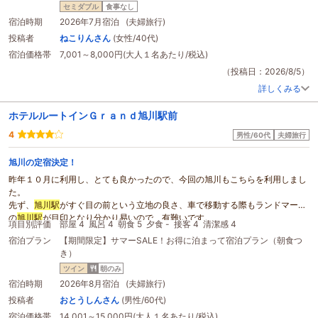
も良かったです。旭川に行く機会があったら、また宿泊したいです。
セミダブル
食事なし
宿泊時期
2026年7月宿泊 (夫婦旅行)
投稿者
ねこりんさん
(女性/40代)
宿泊価格帯
7,001～8,000円(大人１名あたり/税込)
（投稿日：2026/8/5）
詳しくみる
ホテルルートインＧｒａｎｄ旭川駅前
4
男性/60代
夫婦旅行
旭川の定宿決定！
昨年１０月に利用し、とても良かったので、今回の旭川もこちらを利用しまし
た。
先ず、
旭川駅
がすぐ目の前という立地の良さ、車で移動する際もランドマーク
の
旭川駅
が目印となり分かり易いので、有難いです。
項目別評価
部屋 4
風呂 4
朝食 5
夕食 -
接客 4
清潔感 4
駐車場は、建物と一体となった立体駐車場の為、天候に左右されず安心して出
宿泊プラン
【期間限定】サマーSALE！お得に泊まって宿泊プラン（朝食つ
し入れが出来ます。また、係の方がとても親切で気持良く迎えて頂けました。
き）
ロビーは3Fですが、エレベーターは複数あるので待ち時間は短い方です。
部屋はビジネスホテルですが、必要ものは部屋に備わっています。
ツイン
朝のみ
照明が若干暗いかもしれませんが、特に不自由さを感じたことは有りません。
宿泊時期
2026年8月宿泊 (夫婦旅行)
最上階の大浴場は、チェックインして直ぐ、就寝前、起床後と3回利用しまし
投稿者
おとうしんさん
(男性/60代)
たが、手足を伸ばしてユッタリと湯に浸かれるので、とても気に入ってます。
宿泊価格帯
14,001～15,000円(大人１名あたり/税込)