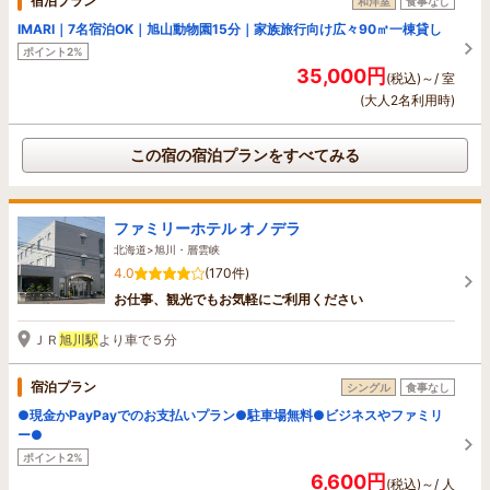
宿泊プラン
和洋室
食事なし
IMARI｜7名宿泊OK｜旭山動物園15分｜家族旅行向け広々90㎡一棟貸し
ポイント2%
35,000円
(税込)～/ 室
(大人2名利用時)
この宿の宿泊プランをすべてみる
ファミリーホテル オノデラ
北海道>旭川・層雲峡
4.0
(170件)
お仕事、観光でもお気軽にご利用ください
ＪＲ
旭川駅
より車で５分
宿泊プラン
シングル
食事なし
●現金かPayPayでのお支払いプラン●駐車場無料●ビジネスやファミリ
ー●
ポイント2%
6,600円
(税込)～/ 人