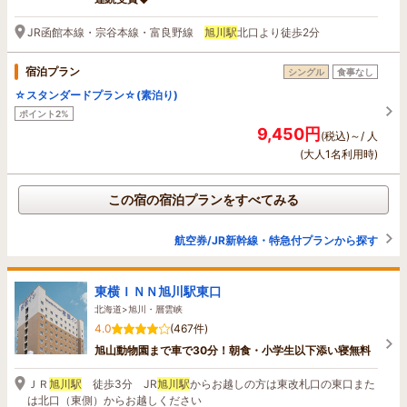
JR函館本線・宗谷本線・富良野線
旭川駅
北口より徒歩2分
宿泊プラン
シングル
食事なし
☆スタンダードプラン☆(素泊り)
ポイント2%
9,450円
(税込)～/ 人
(大人1名利用時)
この宿の宿泊プランをすべてみる
航空券/JR新幹線・特急付プランから探す
東横ＩＮＮ旭川駅東口
北海道>旭川・層雲峡
4.0
(467件)
旭山動物園まで車で30分！朝食・小学生以下添い寝無料
ＪＲ
旭川駅
徒歩3分 JR
旭川駅
からお越しの方は東改札口の東口また
は北口（東側）からお越しください