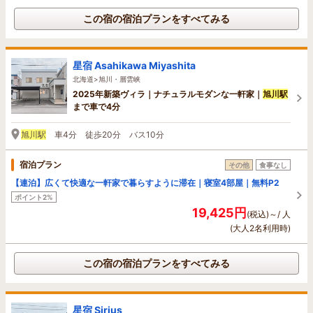
この宿の宿泊プランをすべてみる
星宿 Asahikawa Miyashita
北海道>旭川・層雲峡
2025年新築ヴィラ｜ナチュラルモダンな一軒家｜
旭川駅
まで車で4分
旭川駅
車4分 徒歩20分 バス10分
宿泊プラン
その他
食事なし
【連泊】広くて快適な一軒家で暮らすように滞在｜寝室4部屋｜無料P2
ポイント2%
19,425円
(税込)～/ 人
(大人2名利用時)
この宿の宿泊プランをすべてみる
星宿 Sirius