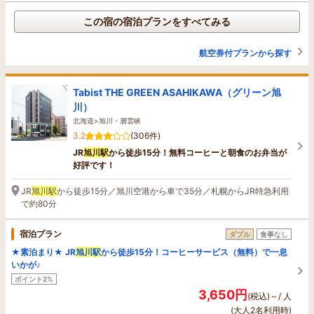
この宿の宿泊プランをすべてみる
航空券付プランから探す
Tabist THE GREEN ASAHIKAWA（グリーン旭
川）
北海道>旭川・層雲峡
3.2
(306件)
JR
旭川駅
から徒歩15分！無料コーヒーと朝食のお弁当が
好評です！
JR
旭川駅
から徒歩15分／旭川空港から車で35分／札幌からJR特急利用
で約80分
宿泊プラン
ダブル
食事なし
★素泊まり★ JR
旭川駅
から徒歩15分！コーヒーサービス（無料）で一息
いかが♪
ポイント2%
3,650円
(税込)～/ 人
(大人2名利用時)