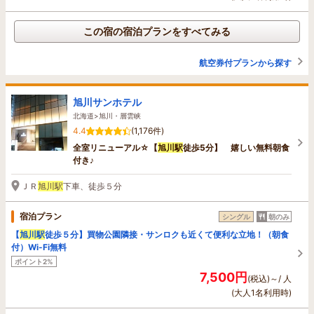
この宿の宿泊プランをすべてみる
航空券付プランから探す
旭川サンホテル
北海道>旭川・層雲峡
4.4
(1,176件)
全室リニューアル☆【
旭川駅
徒歩5分】 嬉しい無料朝食
付き♪
ＪＲ
旭川駅
下車、徒歩５分
宿泊プラン
シングル
朝のみ
【
旭川駅
徒歩５分】買物公園隣接・サンロクも近くて便利な立地！（朝食
付）Wi-Fi無料
ポイント2%
7,500円
(税込)～/ 人
(大人1名利用時)