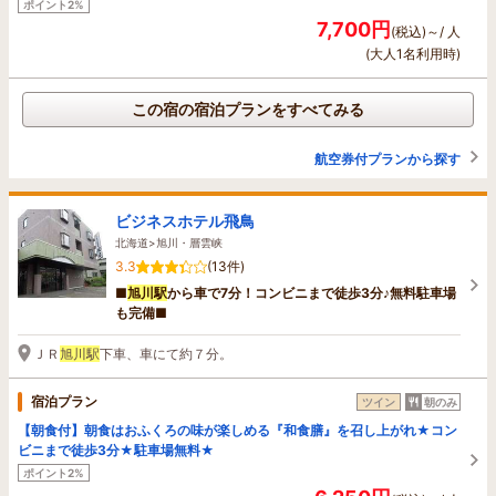
ポイント2%
7,700円
(税込)～/ 人
(大人1名利用時)
この宿の宿泊プランをすべてみる
航空券付プランから探す
ビジネスホテル飛鳥
北海道>旭川・層雲峡
3.3
(13件)
■
旭川駅
から車で7分！コンビニまで徒歩3分♪無料駐車場
も完備■
ＪＲ
旭川駅
下車、車にて約７分。
宿泊プラン
ツイン
朝のみ
【朝食付】朝食はおふくろの味が楽しめる『和食膳』を召し上がれ★コン
ビニまで徒歩3分★駐車場無料★
ポイント2%