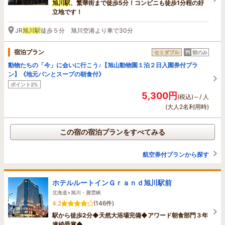
旭川駅
、繁華街まで徒歩5分！コンビニも徒歩1分程の好
立地です！
JR
旭川駅
徒歩５分 旭川空港より車で30分
宿泊プラン
セミダブル
朝のみ
動物たちの「今」に会いに行こう♪【旭山動物園１泊２日入園券付プラ
ン】《地元パンとスープの朝食付》
ポイント2%
5,300円
(税込)～/ 人
(大人2名利用時)
この宿の宿泊プランをすべてみる
航空券付プランから探す
ホテルルートインＧｒａｎｄ旭川駅前
北海道>旭川・層雲峡
4.2
(146件)
駅から徒歩2分◆天然大浴場完備◆アワード朝食部門３年
連続受賞◆