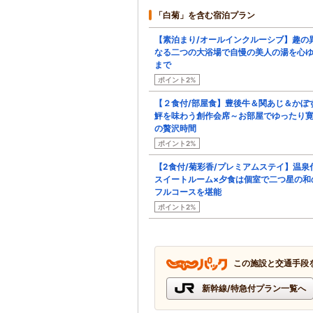
「白菊」を含む宿泊プラン
【素泊まり/オールインクルーシブ】趣の
なる二つの大浴場で自慢の美人の湯を心
まで
ポイント2%
【２食付/部屋食】豊後牛＆関あじ＆かぼ
鮃を味わう創作会席～お部屋でゆったり
の贅沢時間
ポイント2%
【2食付/菊彩香/プレミアムステイ】温泉
スイートルーム×夕食は個室で二つ星の和
フルコースを堪能
ポイント2%
この施設と交通手段
新幹線/特急付プラン一覧へ