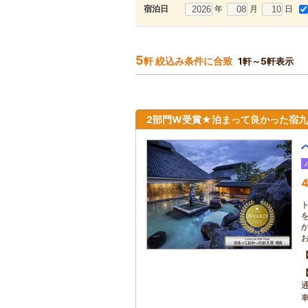
年
月
日
宿泊日
5
軒 絞込み条件に合致
1軒～5軒表示
2部門W受賞★泊まって良かった宿九
4
車