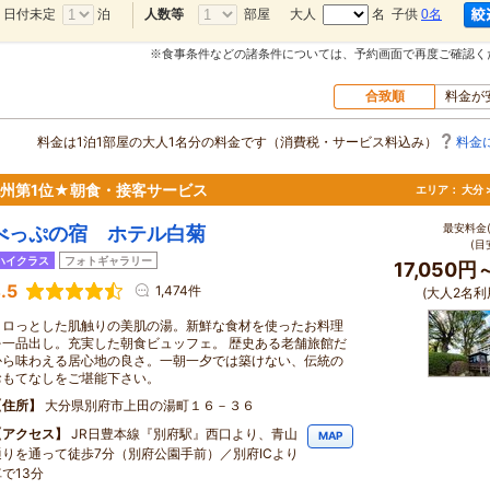
日付未定
泊
部屋
大人
名 子供
0名
人数等
※食事条件などの諸条件については、予約画面で再度ご確認く
合致順
料金が
料金は1泊1部屋の大人1名分の料金です（消費税・サービス料込み）
料金
州第1位★朝食・接客サービス
エリア：
大分 
最安料金(
べっぷの宿 ホテル白菊
(目
ハイクラス
フォトギャラリー
17,050円
.5
1,474件
(大人2名利
トロっとした肌触りの美肌の湯。新鮮な食材を使ったお料理
を一品出し。充実した朝食ビュッフェ。 歴史ある老舗旅館だ
から味わえる居心地の良さ。一朝一夕では築けない、伝統の
おもてなしをご堪能下さい。
住所
大分県別府市上田の湯町１６－３６
アクセス
JR日豊本線『別府駅』西口より、青山
MAP
通りを通って徒歩7分（別府公園手前）／別府ICより
で13分