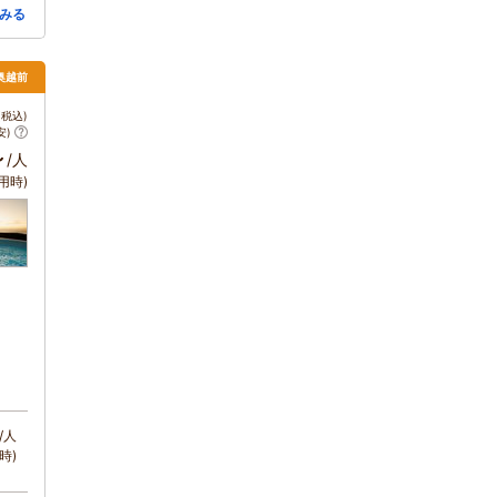
みる
・奥越前
税込)
安)
～
/人
用時)
/人
時)