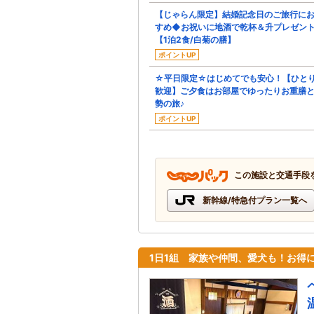
【じゃらん限定】結婚記念日のご旅行に
すめ◆お祝いに地酒で乾杯＆升プレゼン
【1泊2食/白菊の膳】
ポイントUP
☆平日限定☆はじめてでも安心！【ひと
歓迎】ご夕食はお部屋でゆったりお重膳
勢の旅♪
ポイントUP
この施設と交通手段
新幹線/特急付プラン一覧へ
1日1組 家族や仲間、愛犬も！お得