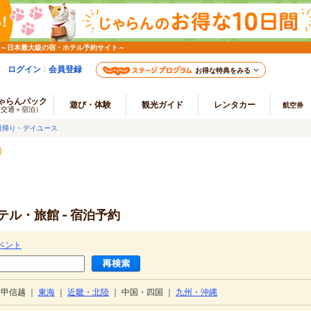
 ～日本最大級の宿・ホテル予約サイト～
ログイン
会員登録
お得な特典をみる
ゃらんパック
遊び・体験
観光ガイド
レンタカー
航空券
（交通＋宿泊）
日帰り・デイユース
ル・旅館 - 宿泊予約
ベント
・甲信越
｜
東海
｜
近畿・北陸
｜
中国・四国
｜
九州・沖縄