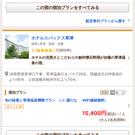
この宿の宿泊プランをすべてみる
航空券付プランから探す
ホテルスパックス草津
群馬>草津・尻焼・花敷
4.2
(1,600件)
ホテルの充実さとこだわりの創作懐石料理が自慢の草津温
泉の宿。
JR長野原草津口下車、草津温泉行きバスで25分。関越道渋川伊香保IC
より90分。上信道碓氷軽井沢ICより70分。
宿泊プラン
和室
朝・夕
旬の味覚と草津温泉満喫プラン いい湯だな ♪WiFi接続無料♪
ポイントUP
15,400円
(税込)～/ 人
(大人2名利用時)
この宿の宿泊プランをすべてみる