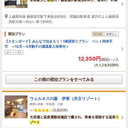
上越新幹線 越後湯沢駅下車徒歩約6分、関越自動車道 湯沢ICより越後湯
沢駅方面へ向かい車で約6分。
宿泊プラン
和洋室
食事なし
【スタンダード】みんなで泊まろう！1棟貸切りプラン ペット同伴不
可 ＜12月～3月駒子の湯温泉入浴券付＞
ポイント2%
12,350円
(税込)～/ 人
(大人2名利用時)
この宿の宿泊プランをすべてみる
ウェルネスの森 伊東（共立リゾート）
静岡>伊東・宇佐美・川奈
4.1
(3,820件)
大浴場と温泉運動浴施設で癒され、美食を堪能する温泉
リ
ゾート