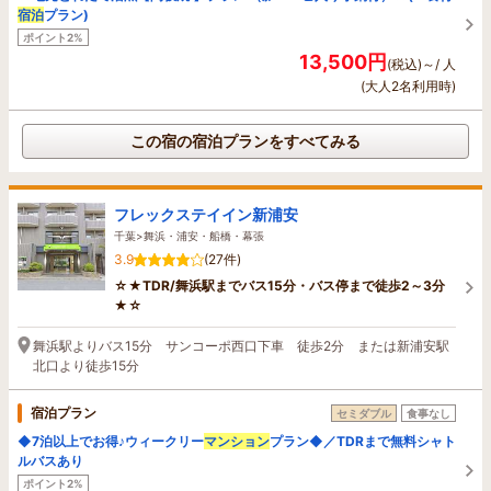
宿泊
プラン)
ポイント2%
13,500円
(税込)～/ 人
(大人2名利用時)
この宿の宿泊プランをすべてみる
フレックステイイン新浦安
千葉>舞浜・浦安・船橋・幕張
3.9
(27件)
☆★TDR/舞浜駅までバス15分・バス停まで徒歩2～3分
★☆
舞浜駅よりバス15分 サンコーポ西口下車 徒歩2分 または新浦安駅
北口より徒歩15分
宿泊プラン
セミダブル
食事なし
◆7泊以上でお得♪ウィークリー
マンション
プラン◆／TDRまで無料シャト
ルバスあり
ポイント2%