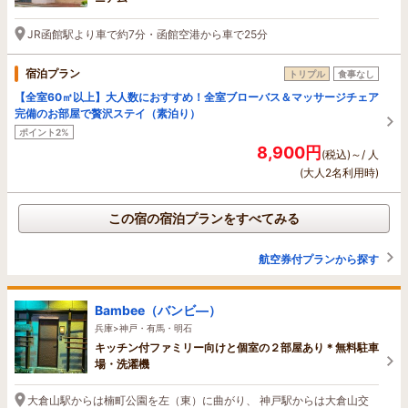
JR函館駅より車で約7分・函館空港から車で25分
宿泊プラン
トリプル
食事なし
【全室60㎡以上】大人数におすすめ！全室ブローバス＆マッサージチェア
完備のお部屋で贅沢ステイ（素泊り）
ポイント2%
8,900円
(税込)～/ 人
(大人2名利用時)
この宿の宿泊プランをすべてみる
航空券付プランから探す
Bambee（バンビ―）
兵庫>神戸・有馬・明石
キッチン付ファミリー向けと個室の２部屋あり＊無料駐車
場・洗濯機
大倉山駅からは楠町公園を左（東）に曲がり、 神戸駅からは大倉山交