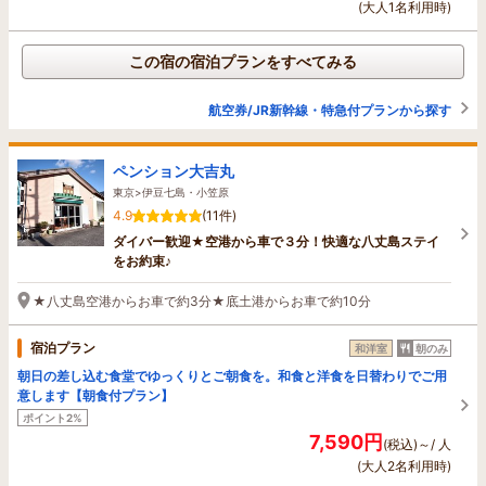
(大人1名利用時)
この宿の宿泊プランをすべてみる
航空券/JR新幹線・特急付プランから探す
ペンション大吉丸
東京>伊豆七島・小笠原
4.9
(11件)
ダイバー歓迎★空港から車で３分！快適な八丈島ステイ
をお約束♪
★八丈島空港からお車で約3分★底土港からお車で約10分
宿泊プラン
和洋室
朝のみ
朝日の差し込む食堂でゆっくりとご朝食を。和食と洋食を日替わりでご用
意します【朝食付プラン】
ポイント2%
7,590円
(税込)～/ 人
(大人2名利用時)