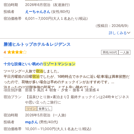
宿泊時期
2026年6月宿泊 (友達旅行)
投稿者
えーちゃんさん
(女性/60代)
宿泊価格帯
6,001～7,000円(大人１名あたり/税込)
（投稿日：2026/6/9）
詳しくみる
勝浦ヒルトップホテル＆レジデンス
4
男性/40代
一人旅
十分な設備といい眺めの
リゾート
マンション
ツーリング一人旅で
宿泊
しました。
平日月曜前の日曜
宿泊
でしたが、16時時点でホテルに近い駐車場は満車状態だ
ったので、荷物が多い場合は早めのチェックインがおすすめです。
泊まったのは10階海側の部屋で、とても良い眺めでした。
項目別評価
部屋 5
風呂 4
朝食 -
夕食 -
接客 4
清潔感 4
リゾート
マンション
なのでキッチン設備があり、流しとIHコンロ、調理器具、
宿泊プラン
【温泉ひとり旅×素泊まり】最終チェックインは24時☆ビジネス
食器、電子レンジ、トースターなど揃えられていて、調味料と食材、油などを
や思い立ったご旅行に
持ち込めば普通に料理ができます。
部屋に普通のお風呂がありますが、1階に温泉(古代海水っぽい感じ)があるの
ツイン
食事なし
で、開いている時間でそんなに混んでいないならそちらがおすすめです。
宿泊時期
2026年5月宿泊 (一人旅)
Googleマップでは最寄りのスーパーや朝市会場まで徒歩10分ちょっとと出ま
投稿者
mgさん
(男性/40代)
すが、高台の立地なので歩きでの外出はお勧めできません。
宿泊価格帯
10,001～11,000円(大人１名あたり/税込)
毎日開催されている勝浦朝市が名所で、海鮮丼、クラムチャウダーなどを朝食