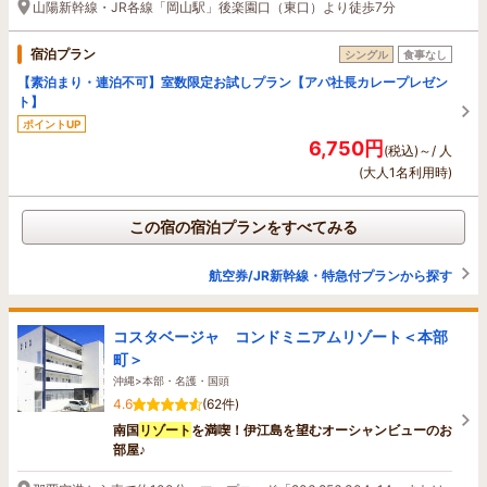
山陽新幹線・JR各線「岡山駅」後楽園口（東口）より徒歩7分
宿泊プラン
シングル
食事なし
【素泊まり・連泊不可】室数限定お試しプラン【アパ社長カレープレゼン
ト】
ポイントUP
6,750円
(税込)～/ 人
(大人1名利用時)
この宿の宿泊プランをすべてみる
航空券/JR新幹線・特急付プランから探す
コスタベージャ コンドミニアムリゾート＜本部
町＞
沖縄>本部・名護・国頭
4.6
(62件)
南国
リゾート
を満喫！伊江島を望むオーシャンビューのお
部屋♪