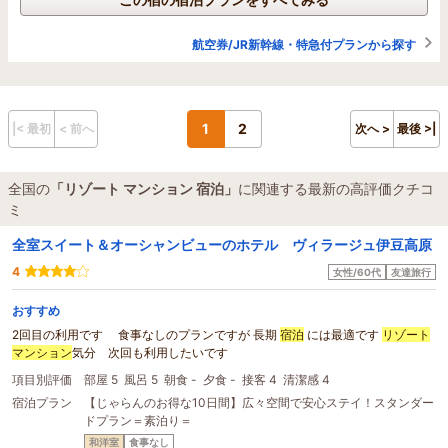
航空券/JR新幹線・特急付プランから探す
1
2
|< 最初
< 前へ
次へ >
最後 >|
全国の
「リゾート マンション 宿泊」
に関連する最新の高評価クチコ
ミ
全室スイート＆オーシャンビューのホテル ヴィラージュ伊豆高原
4
女性/60代
友達旅行
おすすめ
2回目の利用です 食事なしのプランですが 長期
宿泊
には最適です
リゾート
マンション
気分 次回も利用したいです
項目別評価
部屋 5
風呂 5
朝食 -
夕食 -
接客 4
清潔感 4
宿泊プラン
【じゃらんのお得な10日間】広々空間で安心ステイ！スタンダー
ドプラン＝素泊り＝
和洋室
食事なし