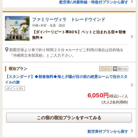
航空券/JR新幹線・特急付プランから探す
ファミリーヴィラ トレードウインド
沖縄>本部・名護・国頭
【ダイバーリピート率80％】ペットと泊まれる宿★朝食
無料★
那覇空港より車で約１時間２０分 ※カーナビご利用の場合は目的地を
『沖縄県立本部高校』とご入力下さい。
宿泊プラン
ツイン
朝のみ
【スタンダード】◆朝食無料◆海と夕陽が目の前の絶景ルームで自分スタ
イルの旅
ポイント2%
6,050円
(税込)～/ 人
(大人2名利用時)
この宿の宿泊プランをすべてみる
航空券付プランから探す