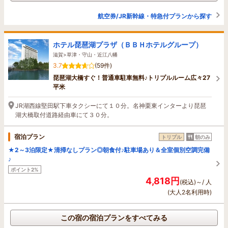
航空券/JR新幹線・特急付プランから探す
ホテル琵琶湖プラザ（ＢＢＨホテルグループ）
滋賀>草津・守山・近江八幡
3.7
(59件)
琵琶湖大橋すぐ！普通車駐車無料♪トリプルルーム広々27
平米
JR湖西線堅田駅下車タクシーにて１０分。名神栗東インターより琵琶
湖大橋取付道路経由車にて３０分。
宿泊プラン
トリプル
朝のみ
★2～3泊限定★清掃なしプラン◎朝食付♪駐車場あり＆全室個別空調完備
♪
ポイント2%
4,818円
(税込)～/ 人
(大人2名利用時)
この宿の宿泊プランをすべてみる