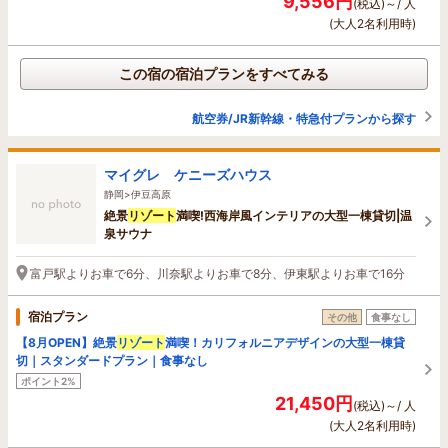
9,556円
(税込)～/ 人
(大人2名利用時)
この宿の宿泊プランをすべてみる
航空券/JR新幹線・特急付プランから探す
マイグレ ケニーズハウス
静岡>伊豆高原
絶景
リゾート
満喫!西海岸風インテリアの大型一棟貸切|温
泉サウナ
富戸駅よりお車で6分、川奈駅よりお車で8分、伊東駅よりお車で16分
宿泊プラン
その他
食事なし
【8月OPEN】絶景
リゾート
満喫！カリフォルニアデザインの大型一棟貸
切｜スタンダードプラン｜食事なし
ポイント2%
21,450円
(税込)～/ 人
(大人2名利用時)