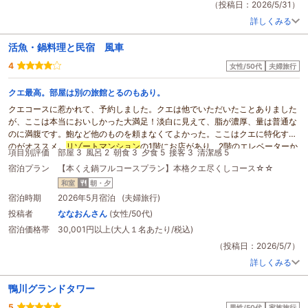
代わりに頂き、コーヒーをのみつつ散策しました。
（投稿日：2026/5/31）
詳しくみる
活魚・鍋料理と民宿 風車
4
女性/50代
夫婦旅行
クエ最高。部屋は別の旅館とるのもあり。
クエコースに惹かれて、予約しました。クエは他でいただいたことありました
が、ここは本当においしかった大満足！淡白に見えて、脂が濃厚、量は普通な
のに満腹です。鮑など他のものを頼まなくてよかった。ここはクエに特化する
のがオススメ。
リゾート
マンション
の1階にお店があり、2階のエレベーターか
項目別評価
部屋 3
風呂 2
朝食 3
夕食 5
接客 3
清潔感 5
ら部屋に上がります。内装はきれいにしてありますが、古さはあり。ベッドな
宿泊プラン
【本くえ鍋フルコースプラン】本格クエ尽くしコース☆☆
どはきれいです。
不満としては、時計なし、読書灯なし、グラスなし。
和室
朝・夕
掛け流しで温泉が蛇口から出てくるのは良いですが、やはり自宅のお風呂形式
宿泊時期
2026年5月宿泊 (夫婦旅行)
だと雰囲気に欠けます。そのお湯も42度以上あり熱くて溜めてもすぐには入れ
投稿者
ななおんさん
(女性/50代)
ず、タイマーなどもないので、度々様子を見に行かないといけません。
宿泊価格帯
30,001円以上(大人１名あたり/税込)
食事の際お酒もいただき、二人で70,000円近くになりましたが、カードが使
えず。現金オンリー。
宿泊
でカードが使えないのは最近では珍しい。
（投稿日：2026/5/7）
詳しくみる
鴨川グランドタワー
5
男性/50代
家族旅行