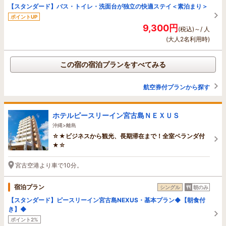
【スタンダード】バス・トイレ・洗面台が独立の快適ステイ＜素泊まり＞
ポイントUP
9,300円
(税込)～/ 人
(大人2名利用時)
この宿の宿泊プランをすべてみる
航空券付プランから探す
ホテルピースリーイン宮古島ＮＥＸＵＳ
沖縄>離島
☆★ビジネスから観光、長期滞在まで！全室ベランダ付
★☆
宮古空港より車で10分。
宿泊プラン
シングル
朝のみ
【スタンダード】ピースリーイン宮古島NEXUS・基本プラン◆【朝食付
き】◆
ポイント2%