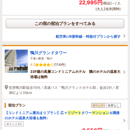
22,995円
(税込)～/ 人
(大人2名利用時)
この宿の宿泊プランをすべてみる
航空券/JR新幹線・特急付プランから探す
鴨川グランドタワー
千葉>勝浦・鴨川
4.2
(114件)
33F建の高層コンドミニアムホテル 隣のホテルの温泉大
浴場は無料
安房鴨川駅徒歩15分／高速バス「鴨川グランドホテル前」徒歩2分／君
津ICより35km
宿泊プラン
4ベッド
食事なし
【コンドミニアム素泊まりプラン】広々
リゾート
タワー
マンション
＆隣接
のホテル温泉大浴場も無料♪
ポイント2%