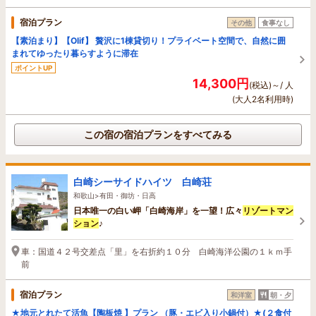
宿泊プラン
その他
食事なし
【素泊まり】【Olif】 贅沢に1棟貸切り！プライベート空間で、自然に囲
まれてゆったり暮らすように滞在
ポイントUP
14,300円
(税込)～/ 人
(大人2名利用時)
この宿の宿泊プランをすべてみる
白崎シーサイドハイツ 白崎荘
和歌山>有田・御坊・日高
日本唯一の白い岬「白崎海岸」を一望！広々
リゾート
マン
ション
♪
車：国道４２号交差点「里」を右折約１０分 白崎海洋公園の１ｋｍ手
前
宿泊プラン
和洋室
朝・夕
★地元とれたて活魚【陶板焼 】プラン （豚・エビ入り小鍋付）★(２食付