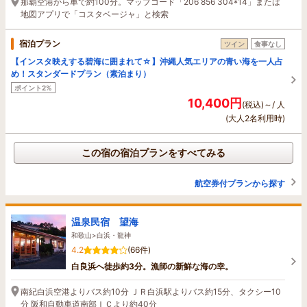
那覇空港から車で約100分。マップコード「206 856 304*14」または
地図アプリで「コスタベージャ」と検索
宿泊プラン
ツイン
食事なし
【インスタ映えする碧海に囲まれて☆】沖縄人気エリアの青い海を一人占
め！スタンダードプラン（素泊まり）
ポイント2%
10,400円
(税込)～/ 人
(大人2名利用時)
この宿の宿泊プランをすべてみる
航空券付プランから探す
温泉民宿 望海
和歌山>白浜・龍神
4.2
(66件)
白良浜へ徒歩約3分。漁師の新鮮な海の幸。
南紀白浜空港よりバス約10分 ＪＲ白浜駅よりバス約15分、タクシー10
分 阪和自動車道南部ＩＣより約40分