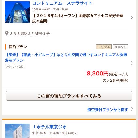
コンドミニアム ステラサイト
北海道>函館・大沼・松前
【２０１８年4月オープン】函館駅近アクセス良好全室
広々空間♪
ＪＲ函館駅より徒歩３分
宿泊プラン
トリプル
食事なし
【禁煙】【家族・小グループ】ゆとりの空間で過ごすコンドミニアム快適
滞在プラン
ポイント2%
8,300円
(税込)～/ 人
(大人2名利用時)
この宿の宿泊プランをすべてみる
航空券付プランから探す
Ｊホテル東京ジオ
東京>銀座・日本橋・東京駅周辺