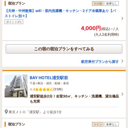
宿泊プラン
その他
食事なし
【天神・中州散策】wifi・室内洗濯機・キッチン・2ドア冷蔵庫あり【バ
ストイレ別々】
ポイント2%
4,000円
(税込)～/ 人
(大人2名利用時)
この宿の宿泊プランをすべてみる
航空券付プランから探す
BAY HOTEL浦安駅前
千葉>舞浜・浦安・船橋・幕張
4.4
(11件)
浦安駅徒歩2分！全室30㎡、キッチン・洗濯機、貸出備品
も充実
東京メトロ「浦安駅」より徒歩1分
宿泊プラン
ツイン
食事なし