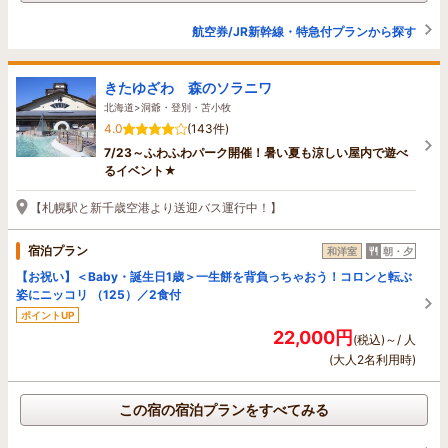
航空券/JR新幹線・特急付プランから探す
きたゆざわ 森のソラニワ
北海道>洞爺・登別・苫小牧
4.0
(143件)
7/23～ふわふわパーク開催！暑い夏も涼しい屋内で遊べ
るイベント★
【札幌駅と新千歳空港より送迎バス運行中！】
宿泊プラン
和洋室
朝・夕
【お祝い】＜Baby・誕生日1歳＞一生餅を背負っちゃおう！コロンと転ぶ
姿にニッコリ （125）／2食付
ポイントUP
22,000円
(税込)～/ 人
(大人2名利用時)
この宿の宿泊プランをすべてみる