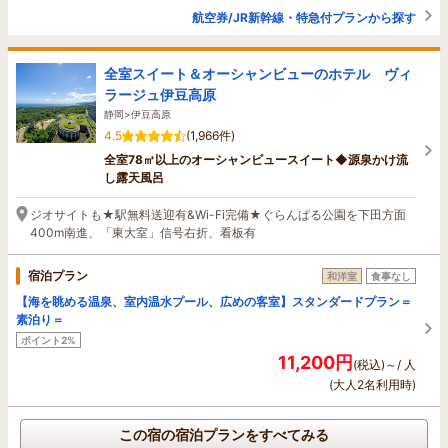
航空券/JR新幹線・特急付プランから探す
全室スイート＆オーシャンビューのホテル ヴィ
ラージュ伊豆高原
静岡>伊豆高原
4.5
(1,966件)
全室78㎡以上のオーシャンビュースイート◆源泉かけ流
し露天風呂
ジオサイトも★駅無料送迎有&Wi-Fi完備★ぐらんぱる公園を下田方面
400m南進、「東大室」信号右折、看板有
宿泊プラン
和洋室
食事なし
【海を眺める温泉、室内温水プール、広めの客室】スタンダードプラン＝
素泊り＝
ポイント2%
11,200円
(税込)～/ 人
(大人2名利用時)
この宿の宿泊プランをすべてみる