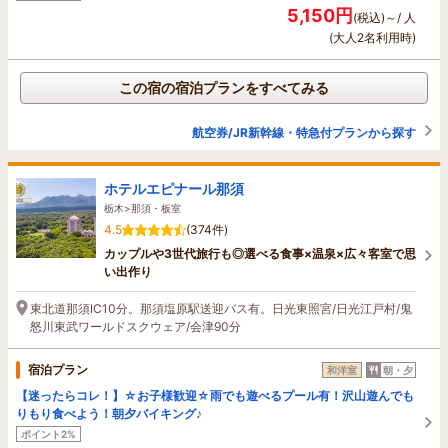
5,150円
(税込)～/ 人
(大人2名利用時)
この宿の宿泊プランをすべてみる
航空券/JR新幹線・特急付プランから探す
ホテルエピナール那須
栃木>那須・板室
4.5
(374件)
カップルや3世代旅行も◎選べる食事×温泉×広々客室で思
い出作り
東北道那須IC10分。那須塩原駅送迎バス有。日光東照宮/日光江戸村/鬼
怒川東武ワールドスクウェア/会津90分
宿泊プラン
和洋室
朝・夕
【迷ったらコレ！】☆お子様歓迎☆雨でも遊べるプール有！沢山遊んでも
りもり食べよう！朝夕バイキング♪
ポイント2%