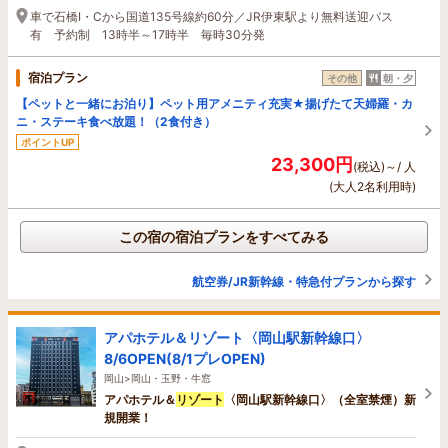
車で石橋I・Cから国道135号線約60分／JR伊東駅より無料送迎バス
有 予約制 13時半～17時半 毎時30分発
宿泊プラン
その他
朝・夕
【ペットと一緒にお泊り】ペット用アメニティ充実★揚げたて天婦羅・カ
ニ・ステーキ食べ放題！（2食付き）
ポイントUP
23,300円
(税込)～/ 人
(大人2名利用時)
この宿の宿泊プランをすべてみる
航空券/JR新幹線・特急付プランから探す
アパホテル＆リゾート〈岡山駅新幹線口〉
8/6OPEN(8/1プレOPEN)
岡山>岡山・玉野・牛窓
アパホテル＆
リゾート
〈岡山駅新幹線口〉（全室禁煙）新
規開業！