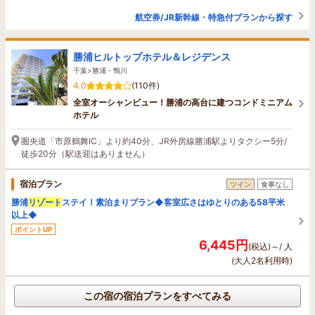
航空券/JR新幹線・特急付プランから探す
勝浦ヒルトップホテル＆レジデンス
千葉>勝浦・鴨川
4.0
(110件)
全室オーシャンビュー！勝浦の高台に建つコンドミニアム
ホテル
圏央道「市原鶴舞IC」より約40分、JR外房線勝浦駅よりタクシー5分/
徒歩20分（駅送迎はありません）
宿泊プラン
ツイン
食事なし
勝浦
リゾート
ステイ！素泊まりプラン◆客室広さはゆとりのある58平米
以上◆
ポイントUP
6,445円
(税込)～/ 人
(大人2名利用時)
この宿の宿泊プランをすべてみる