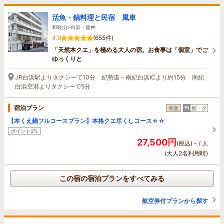
活魚・鍋料理と民宿 風車
和歌山>白浜・龍神
4.9
(655件)
「天然本クエ」を極める大人の宿。お食事は「個室」でご
ゆっくりと
JR白浜駅よりタクシーで10分 紀勢道～南紀白浜ICより約15分 南紀
白浜空港よりタクシーで5分
宿泊プラン
和室
朝・夕
【本くえ鍋フルコースプラン】本格クエ尽くしコース☆☆
ポイント2%
27,500円
(税込)～/ 人
(大人2名利用時)
この宿の宿泊プランをすべてみる
航空券付プランから探す