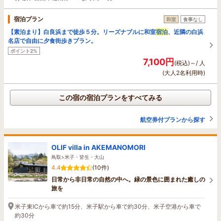
宿泊プラン
和室
食事なし
【素泊まり】白良浜まで徒歩５分。リーズナブルに和室
宿泊
、近隣の白浜
名店で自由に夕食街歩きプラン。
ポイント2%
7,100円
(税込)～/ 人
(大人2名利用時)
この宿の宿泊プランをすべてみる
航空券付プランから探す
OLIF villa in AKEMANOMORI
鳥取>米子・皆生・大山
4.4
(10件)
日常から非日常の自然の中へ。緑の景色に囲まれた癒しの
旅を
米子東ICから車で約15分、米子駅から車で約30分、米子空港から車で
約30分