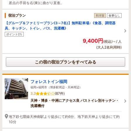
差点の手前を右(東)に曲がり直進。
宿泊プラン
和洋室
食事なし
【グループ＆ファミリープラン(3～7名)】無料駐車場♪《食器、調理器
具、キッチン、トイレ、バス、洗濯機》
ポイント2%
9,400円
(税込)～/ 人
(大人2名利用時)
この宿の宿泊プランをすべてみる
フォレストイン福岡
福岡>福岡市（博多駅周辺・天神周辺）
3.3
(87件)
天神・博多・中洲にアクセス良 バストイレ別キッチン・
洗濯機付
地下鉄七隈線天神南駅より徒歩にて約6分、地下鉄天神より徒歩にて約
10分