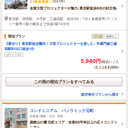
4.1
(347件)
全室大型プロジェクターが魅力♪東京駅徒歩6分の好立地♪
東京駅、神田駅、大手町、三越前駅、徒歩5分～7分と各種最寄♪ディズ
ニー最寄り駅の舞浜まで快速3駅14分可
宿泊プラン
その他
食事なし
【素泊り】東京駅徒歩圏内！大型プロジェクターを楽しむ♪ 半蔵門線三越
前駅B1出口徒歩1分
ポイント2%
5,940円
(税込)～/ 人
(大人2名利用時)
この宿の宿泊プランをすべてみる
航空券付プランから探す
コンドミニアム パノラミック元町
北海道>函館・大沼・松前
函館山の麓 元町エリア 全室60平米以上の広々コンドミ
ニアム