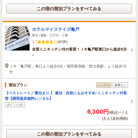
この宿の宿泊プランをすべてみる
ホテルマイステイズ亀戸
東京>葛飾・江戸川・江東
3.7
(41件)
全室ミニキッチン付の客室！ＪＲ亀戸駅東口から徒歩5分
♪
ＪＲ「亀戸駅」東口より徒歩5分／都営新宿線「西大島駅」より徒歩10
分
宿泊プラン
シングル
食事なし
【ベストレート／素泊まり 】 連泊・自炊にもおすすめ♪ミニキッチン付客
室【調理器具無料レンタル】
ポイント2%
6,300円
(税込)～/ 人
(大人1名利用時)
この宿の宿泊プランをすべてみる