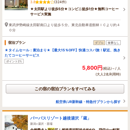
3.8
(324件)
★太田駅より徒歩5分★コンビニ徒歩1分★無料コーヒー
サービス実施
東武伊勢崎線太田駅南口より徒歩５分。東北自動車道館林ＩＣより約４
０分
宿泊プラン
ダブル
食事なし
★タイムセール：素泊まり★【最大15％OFF】快適コスパ旅！駅近、挽き
たてコーヒーサービス
ポイント2%
5,800円
(税込)～/ 人
(大人2名利用時)
この宿の宿泊プランをすべてみる
航空券/JR新幹線・特急付プランから探す
パーパスリゾート越後湯沢「蔵」
新潟>湯沢・苗場
全棟愛犬と
宿泊
可！越後湯沢駅徒歩約6分、貸切の一軒家