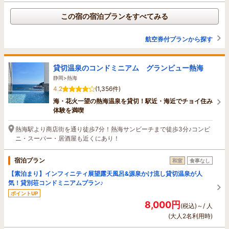
この宿の宿泊プランをすべてみる
航空券付プランから探す
貸切温泉のコンドミニアム グランビュー熱海
静岡>熱海
4.2
(1,356件)
海・花火一望の熱海温泉を貸切！駅近・海近でチョイ住み
体験を満喫
熱海駅より商店街を通り徒歩7分！熱海サンビーチまで徒歩3分♪コンビ
ニ・スーパー・居酒屋も近くにあり！
宿泊プラン
和室
食事なし
【素泊まり】インフィニティ展望露天風呂&源泉かけ流し貸切温泉が人
気！貸別荘コンドミニアムプラン♪
ポイントUP
8,000円
(税込)～/ 人
(大人2名利用時)