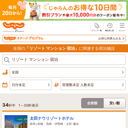
じゃらん
お得な特典をみる
全国の
「リゾート マンション 宿泊」
に関連する宿泊施設
全国
日付未定
部屋数未定 人数未定
合致順
安い順
34
軒中
1
～
30
軒表示
太田ナウリゾートホテル
群馬>前橋・高崎・伊勢崎・太田･榛名