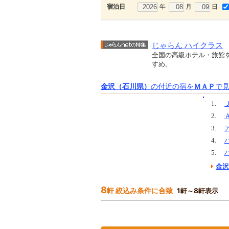
年
月
日
宿泊日
じゃらん ハイクラス
全国の高級ホテル・旅館
すめ。
金沢（石川県）
の付近の宿を
ＭＡＰ
で
1.
2.
3.
4.
5.
金沢
8
軒 絞込み条件に合致
1軒～8軒表示