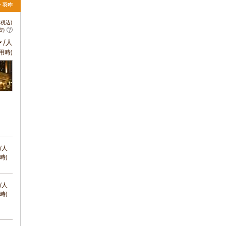
・羽咋
税込)
安)
～
/人
用時)
/人
時)
/人
時)