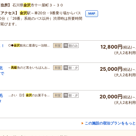
住所
石川県
金沢
市十一屋町３－３０
アクセス
金沢
駅～車20分・9番乗り場からバス
MAP
20分（「26番」系統のバス以外）渋滞時は所要時間
が延びます。
Ｋ！
○●
金沢
観光に最適な一泊朝…
和室
朝のみ
12,800円
(税込)～
(大人2名利用
北
～
高級
魚のど黒をいちばんお…
和室
朝・夕
25,000円
(税込)～
きで
(大人2名利用
毛
…さい 【2】
金沢
のお菓子を…
和室
朝・夕
20,000円
(税込)～
タ
(大人2名利用
この施設の宿泊プランをもっと