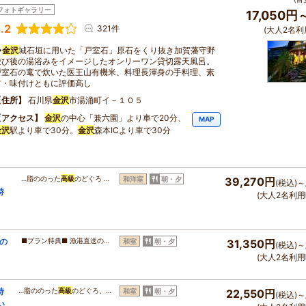
フォトギャラリー
17,050円
.2
321件
(大人2名利
◆
金沢
城石垣に用いた「戸室石」原石をくり抜き加賀藩守野
遊び後の湯浴みをイメージしたオンリーワン貸切露天風呂。
戸室石の竃で炊いた医王山有機米、料理長渾身の手料理、素
材・味付けともに評価高し
住所
石川県
金沢
市湯涌町イ－１０５
アクセス
金沢
の中心「兼六園」より車で20分、
MAP
金沢
駅より車で30分。
金沢
森本ICより車で30分
…脂ののった
高級
のどぐろ …
和洋室
朝・夕
39,270円
(税込)～
特
(大人2名利用
の
■プラン特典■ 漁港直送の…
和室
朝・夕
31,350円
(税込)～
(大人2名利用
特
…脂ののった
高級
のどぐろ、…
和室
朝・夕
22,550円
(税込)～
い