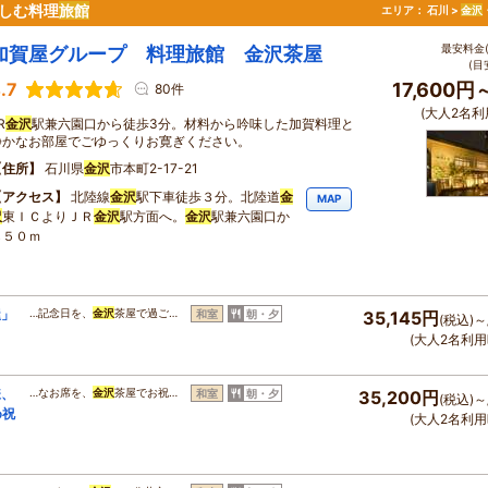
しむ料理
旅館
エリア：
石川 >
金沢
最安料金(
加賀屋グループ 料理旅館 金沢茶屋
(目
.7
17,600円
80件
(大人2名利
R
金沢
駅兼六園口から徒歩3分。材料から吟味した加賀料理と
静かなお部屋でごゆっくりお寛ぎください。
住所
石川県
金沢
市本町2-17-21
アクセス
北陸線
金沢
駅下車徒歩３分。北陸道
金
MAP
沢
東ＩＣよりＪＲ
金沢
駅方面へ。
金沢
駅兼六園口か
ら５０ｍ
屋」
…記念日を、
金沢
茶屋で過ご…
和室
朝・夕
35,145円
(税込)～
(大人2名利用
様、
…なお席を、
金沢
茶屋でお祝…
和室
朝・夕
35,200円
(税込)～
め祝
(大人2名利用