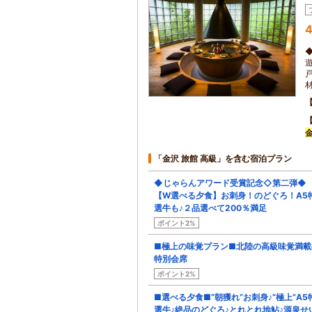
4
「金沢 旅館 高級」を含む宿泊プラン
◆じゃらんアワード受賞記念◇第二弾◆
【W選べる夕食】お刺身！のどぐろ！A5
選牛も♪２品選べて200％満足
ポイント2%
■極上の味覚プラン■北陸の高級味覚満載
特別会席
ポイント2%
■選べる夕食■“朝獲れ”お刺身♪“極上”A5
選牛♪絶品のどぐろ♪とれとれ地鮎♪源泉せ