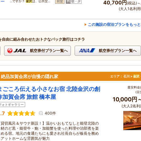
り一
…ですか？
金沢
は、公共交…
和室
朝・夕
40,700円
(税込)～
(大人1名利用
この施設の宿泊プランをもっと
を自由に組み合わせたおトクなパック旅行はコチラ
航空券付プラン一覧へ
航空券付プラン一覧へ
。絶品加賀会席が自慢の隠れ家
エリア：
石川 >
金沢
最安料金(
まごころ伝える小さなお宿 北陸金沢の創
(目
作加賀会席 旅館 橋本屋
10,000円
フォトギャラリー
(大人2名利
.7
400件
【貸切風呂＆サウナ新設！】温かいおもてなしと能登北陸の
食材のど黒・能登牛・鮑・加能蟹を使った料理や治部煮を楽
しめる宿。地元の食通たちにも愛され社長自らが板長を務め
るアットホームな雰囲気が魅力