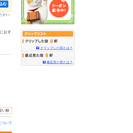
ださい。
におす
0
クリップした宿とは？
0
最近見た宿とは？
安い順
について