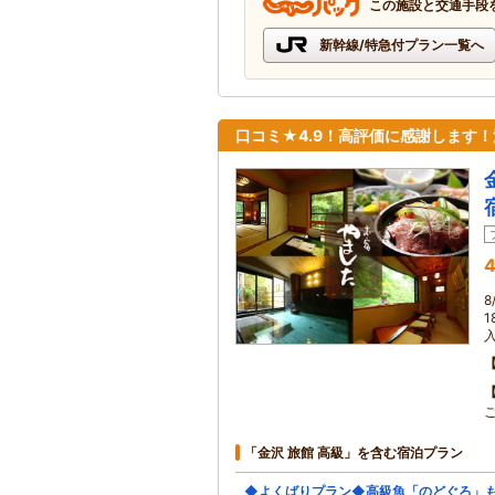
この施設と交通手段
新幹線/特急付プラン一覧へ
口コミ★4.9！高評価に感謝します
4
「金沢 旅館 高級」を含む宿泊プラン
◆よくばりプラン◆高級魚「のどぐろ」