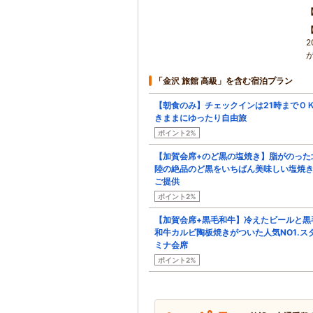
「金沢 旅館 高級」を含む宿泊プラン
【朝食のみ】チェックインは21時までＯ
きままにゆったり自由旅
ポイント2%
【加賀会席+のど黒の塩焼き】脂がのった
陸の絶品のど黒をいちばん美味しい塩焼
ご提供
ポイント2%
【加賀会席+黒毛和牛】冷えたビールと黒
和牛カルビ陶板焼きがついた人気NO1.ス
ミナ会席
ポイント2%