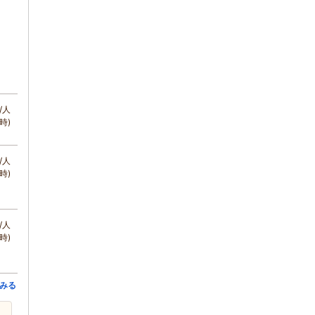
/人
時)
/人
時)
/人
時)
みる