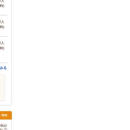
/人
時)
/人
時)
/人
時)
みる
・羽咋
税込)
安)