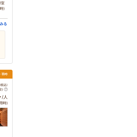
/室
時)
みる
・羽咋
税込)
安)
～
/人
用時)