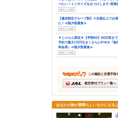
べたい！ミニサイズをおつけします♪部屋
ポイント2%
【週末限定グループ割】４名様以上でお
に！≪朝夕部屋食≫
ポイント2%
★じゃらん限定★【早割60】60日前まで
予約で最大1万円引き！さらにPT4％『創
和会席』≪朝夕部屋食≫
ポイント2%
この施設と交通手段
航空券付プラン一覧へ
あなたの旅が素晴らしいものになる