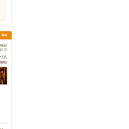
・羽咋
税込)
安)
～
/人
用時)