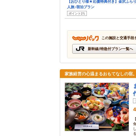
【おひとり様★応援特典付き】金沢ふら
人旅♪宿泊プラン
ポイント2%
この施設と交通手段
新幹線/特急付プラン一覧へ
家族経営の心温まるおもてなしの宿
4