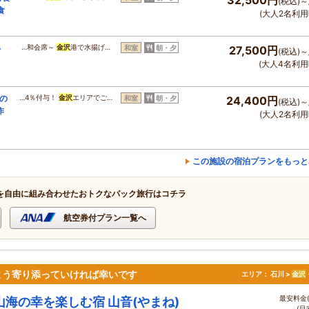
(税込)～
食
(大人2名利用
得
…和会席～
金沢
港で水揚げ…
和室
朝・夕
27,500円
(税込)～
(大人4名利用
の
…4％付与！
金沢
エリアでご…
和室
朝・夕
24,400円
(税込)～
作
(大人2名利用
この施設の宿泊プランをもっと
を自由に組み合わせたおトクなパック旅行はコチラ
航空券付プラン一覧へ
よう寄り添っていければ幸いです
エリア：
石川 >
金沢
最安料金(
山海の幸を楽しむ宿 山音(やまね)
(目