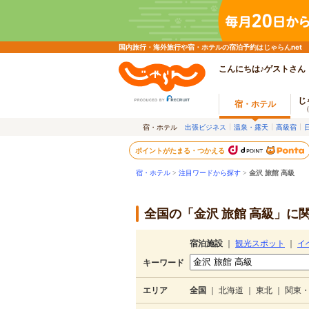
国内旅行・海外旅行や宿・ホテルの宿泊予約はじゃらんnet
こんにちは♪ゲストさん
じ
宿・ホテル
宿・ホテル
出張ビジネス
温泉・露天
高級宿
ポイントがたまる・つかえる
宿・ホテル
>
注目ワードから探す
>
金沢 旅館 高級
全国の「金沢 旅館 高級」に関
宿泊施設
｜
観光スポット
｜
イ
キーワード
エリア
全国
｜
北海道
｜
東北
｜
関東