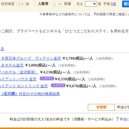
日付未定
泊
部屋
大人
名 子供
0名
人数等
※食事条件などの諸条件については、予約画面で再度ご確認く
をご紹介。プライベートもビジネスも「ひとつ上こだわりステイ」を求める方
見る
ＪＲ西日本グループ ヴィアイン金沢
￥2,700(税込)～/人
（2名利用時）
ＡＢホテル金沢
￥3,000(税込)～/人
（2名利用時）
アパホテル〈金沢駅前〉
￥4,230(税込)～/人
（2名利用時）
ハイアット ハウス 金沢
￥8,539(税込)～/人
（2名利用時）
ハイアット セントリック 金沢
￥9,678(税込)～/人
（2名利用時）
（石川県）
付近のその他の検索結果
合致順
料金が
料金は1泊1部屋の大人1名分の料金です（消費税・サービス料込み）
料金