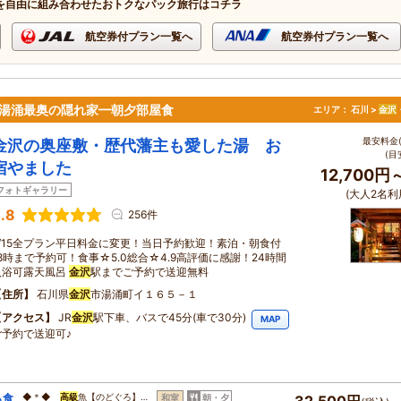
を自由に組み合わせたおトクなパック旅行はコチラ
航空券付プラン一覧へ
航空券付プラン一覧へ
！湯涌最奥の隠れ家━朝夕部屋食
エリア：
石川 >
金沢
最安料金(
金沢の奥座敷・歴代藩主も愛した湯 お
(目
宿やました
12,700円
フォトギャラリー
(大人2名利
.8
256件
8/15全プラン平日料金に変更！当日予約歓迎！素泊・朝食付
18時まで予約可！食事☆5.0総合☆4.9高評価に感謝！24時間
入浴可露天風呂
金沢
駅までご予約で送迎無料
住所
石川県
金沢
市湯涌町イ１６５－１
アクセス
JR
金沢
駅下車、バスで45分(車で30分)
MAP
ご予約で送迎可♪
も食
◆＊◆
高級
魚【のどぐろ】…
和室
朝・夕
32,500円