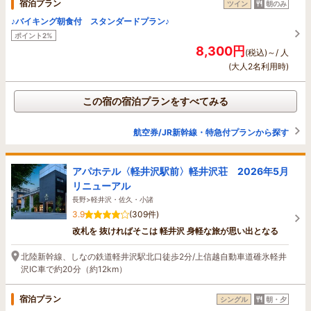
宿泊プラン
ツイン
朝のみ
♪バイキング朝食付 スタンダードプラン♪
ポイント2%
8,300円
(税込)～/ 人
(大人2名利用時)
この宿の宿泊プランをすべてみる
航空券/JR新幹線・特急付プランから探す
アパホテル〈軽井沢駅前〉軽井沢荘 2026年5月
リニューアル
長野>軽井沢・佐久・小諸
3.9
(309件)
改札を 抜ければそこは 軽井沢 身軽な旅が思い出となる
北陸新幹線、しなの鉄道軽井沢駅北口徒歩2分/上信越自動車道碓氷軽井
沢IC車で約20分（約12km）
宿泊プラン
シングル
朝・夕