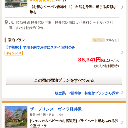
【お得なクーポン配布中！】 自然を身近に感じる多彩な
旅を
JR北陸新幹線 軽井沢駅下車、軽井沢駅南口より無料シャトルバス利
用、または徒歩約10分。
宿泊プラン
ツイン
食事なし
【早割60】早期予約でお得にステイ 室料のみ
ポイントUP
38,341円
(税込)～/ 人
(大人2名利用時)
この宿の宿泊プランをすべてみる
航空券/JR新幹線・特急付プランから探す
ザ・プリンス ヴィラ軽井沢
長野>軽井沢・佐久・小諸
[ウェルカムベビーのお宿認定]プライベート感あふれる独
立型ヴィラ