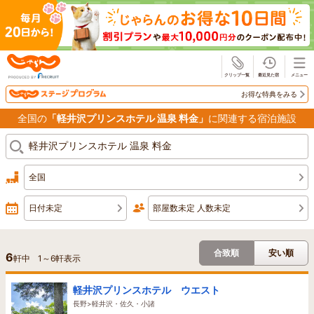
じゃらん
お得な特典をみる
全国の
「軽井沢プリンスホテル 温泉 料金」
に関連する宿泊施設
全国
日付未定
部屋数未定 人数未定
合致順
安い順
6
軒中
1
～
6
軒表示
軽井沢プリンスホテル ウエスト
長野>軽井沢・佐久・小諸