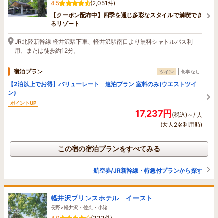
4.5
(2,051件)
【クーポン配布中】四季を通じ多彩なスタイルで満喫でき
るリゾート
JR北陸新幹線 軽井沢駅下車、軽井沢駅南口より無料シャトルバス利
用、または徒歩約12分。
宿泊プラン
ツイン
食事なし
【2泊以上でお得】バリューレート 連泊プラン 室料のみ(ウエストツイ
ン)
ポイントUP
17,237円
(税込)～/ 人
(大人2名利用時)
この宿の宿泊プランをすべてみる
航空券/JR新幹線・特急付プランから探す
軽井沢プリンスホテル イースト
長野>軽井沢・佐久・小諸
4.0
(333件)