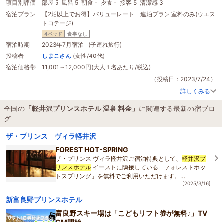
項目別評価
部屋 5
風呂 5
朝食 -
夕食 -
接客 5
清潔感 3
扇風機で充分でした。
宿泊プラン
【2泊以上でお得】バリューレート 連泊プラン 室料のみ(ウエス
コテージは辺り一面緑に囲まれ、とても癒されました。3歳の子供は、虫探し
トコテージ)
をしたりお散歩したりと大喜びでした。
軽井沢駅からホテルのメインロビーまで、ロビーからコテージまで、全てホテ
4ベッド
食事なし
ルの指定ルートを走るバスが15分間隔であり便利でした。ただ、ルートが少し
宿泊時期
2023年7月宿泊 (子連れ旅行)
分かりづらく理解するのに時間がかかりました。もう少し分かりやすければと
投稿者
しまこさん
(女性/40代)
思いました。
宿泊価格帯
11,001～12,000円(大人１名あたり/税込)
ホテルに併設されたショッピングモールや、旧軽井沢通りをゆっくり歩いた
り、ホテルの
温泉
に入ったり（コテージ泊の人は別
料金
）など、とてもゆっく
（投稿日：2023/7/24）
り楽しく過ごすことが出来ました。
詳しくみる
全国の
「軽井沢プリンスホテル 温泉 料金」
に関連する最新の宿ブロ
グ
ザ・プリンス ヴィラ軽井沢
FOREST HOT-SPRING
ザ・プリンス ヴィラ軽井沢ご宿泊特典として、
軽井沢プ
リンスホテル
イーストに隣接している「フォレストホッ
トスプリング」を無料でご利用いただけます。
[2025/3/16]
ホテル敷地内よりくみ上げた天然
温泉
の
温泉
施設。
新富良野プリンスホテル
天然
富良野スキー場は「こどもリフト券が無料♪」TV
CM開始