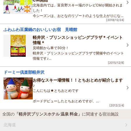
北海道内では、富良野スキー場のテレビCMが開始されま
した！
今シーズンは、おとなのリゾートのような仕上がりになり
[2018/12/24]
ましたが・・・
◎最大の売りは「こどもリフト券」が無料のスキー場って
ふわふわ豆腐鍋のおいしいお宿 見晴館
ことなんですよね！！
軽井沢・プリンスショッピングプラザ＊イベント
情報＊
見晴館から車で30分！
軽井沢・プリンスショッピングプラザで開催中のイベント
情報です♪
[2015/12/8]
－－－－－－－－－－－－－－－－－－－－－－－－－
ドーミー倶楽部軽井沢
【ネイチャーキッズ森の家 クリスマスリース＆ミニツリ
お得なスキー場情報！！とちおとめが紹介します
ーを作
♪
こんにちは★とちおとめです
ボードデビューしたとちおとめですが、
[2012/2/4]
１月、数回ボードに行くことができました！！
だんだん、滑れるようになってきて楽しくなってきたぞっ
全国の
「軽井沢プリンスホテル 温泉 料金」
に関連する宿泊施設
♪♪
北海道
スキー場で、カッコよく滑って