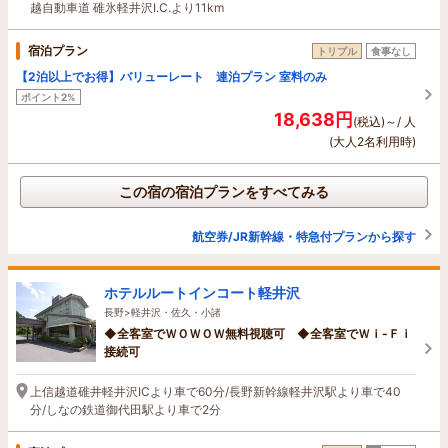
越自動車道 碓氷軽井沢I.C.より11km
宿泊プラン
トリプル
食事なし
【2泊以上でお得】バリューレート 連泊プラン 室料のみ
ポイント2%
18,638円
(税込)～/ 人
(大人2名利用時)
この宿の宿泊プランをすべてみる
航空券/JR新幹線・特急付プランから探す
ホテルルートインコート軽井沢
長野>軽井沢・佐久・小諸
◆全客室でＷＯＷＯＷ無料視聴可 ◆全客室でＷｉ-Ｆｉ
接続可
上信越道碓井軽井沢ICより車で60分/長野新幹線軽井沢駅より車で40
分/しなの鉄道御代田駅より車で2分