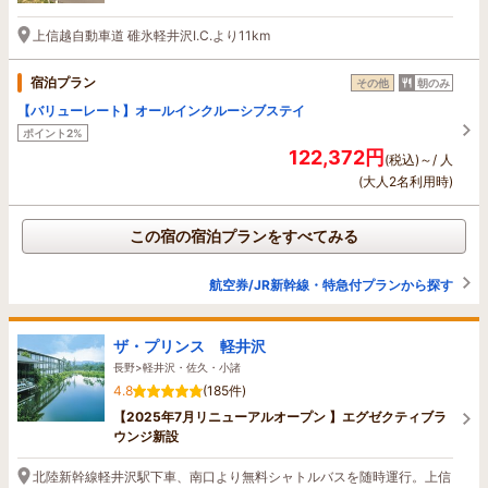
上信越自動車道 碓氷軽井沢I.C.より11km
宿泊プラン
その他
朝のみ
【バリューレート】オールインクルーシブステイ
ポイント2%
122,372円
(税込)～/ 人
(大人2名利用時)
この宿の宿泊プランをすべてみる
航空券/JR新幹線・特急付プランから探す
ザ・プリンス 軽井沢
長野>軽井沢・佐久・小諸
4.8
(185件)
【2025年7月リニューアルオープン 】エグゼクティブラ
ウンジ新設
北陸新幹線軽井沢駅下車、南口より無料シャトルバスを随時運行。上信