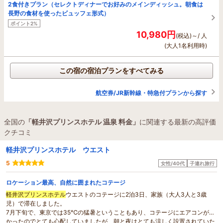
2食付きプラン（セレクトディナーでお好みのメインディッシュ。朝食は
長野の食材を使ったビュッフェ形式）
ポイント2%
10,980円
(税込)～/ 人
(大人1名利用時)
この宿の宿泊プランをすべてみる
航空券/JR新幹線・特急付プランから探す
全国の
「軽井沢プリンスホテル 温泉 料金」
に関連する最新の高評価
クチコミ
軽井沢プリンスホテル ウエスト
5
女性/40代
子連れ旅行
ロケーション最高、自然に囲まれたコテージ
軽井沢プリンスホテル
ウエストのコテージに2泊3日、家族（大人3人と3歳
児）で滞在しました。
7月下旬で、東京では35℃の猛暑ということもあり、コテージにエアコンが無
かったのでとても心配していましたが、朝と夜はとても涼しく設置されていた