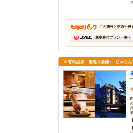
この施設と交通手段
航空券付プラン一覧へ
☆有馬温泉 湯巡り旅館♪ じゃらん
4