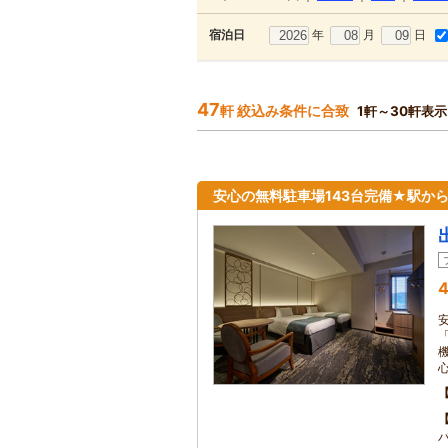
年
月
日
宿泊日
47
軒 絞込み条件に合致
1軒～30軒表示
安心の無料駐車場143台完備★駅から
4