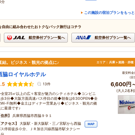
0分
この施設の宿泊プランをもっと
を自由に組み合わせたおトクなパック旅行はコチラ
航空券付プラン一覧へ
航空券付プラン一覧へ
直結。ビジネス・観光の拠点に♪
エリア：
兵庫 > 姫路・赤穂
最安料金(
西脇ロイヤルホテル
(目
.5
6,600円
13件
(大人2名利
◆全室25㎡以上の広々客室が魅力のシティホテル◆コンビニ
徒歩3分◆大阪方面高速バス停目の前◆朝食は6:30OPEN◆全
館Wi-Fi無料◆金土はディナー営業あり◆ビジネス・観光の拠
点に最適です♪
住所
兵庫県西脇市西脇９９１
アクセス
大阪駅・新大阪駅・三ノ宮駅から西脇
MAP
バス停前徒歩０分、ＪＲ加古川線西脇市駅タクシー
５分