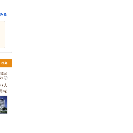
みる
・桜島
税込)
安)
～
/人
用時)