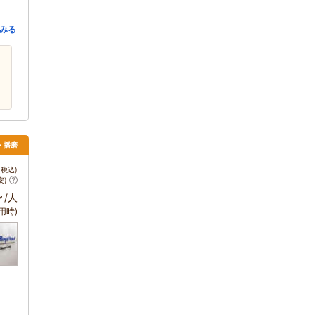
みる
・播磨
税込)
安)
～
/人
用時)