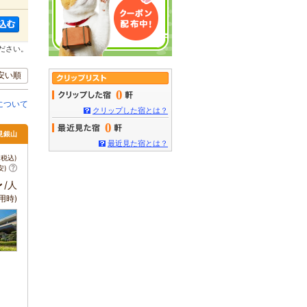
ださい。
安い順
0
について
クリップした宿とは？
0
見銀山
最近見た宿とは？
税込)
安)
～
/人
用時)