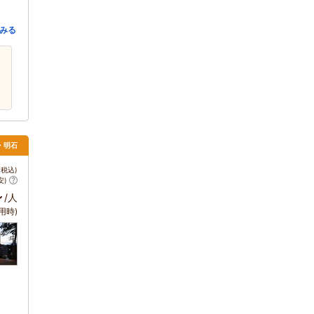
みる
・明石
税込)
安)
～
/人
用時)