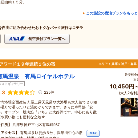
ス経由約１５分。
この施設の宿泊プランをもっと
を自由に組み合わせたおトクなパック旅行はコチラ
航空券付プラン一覧へ
アワード１９年連続１位の宿
エリア：
兵庫 > 神戸・有馬
最安料金(
有馬温泉 有馬ロイヤルホテル
(目
フォトギャラリー
10,450円
.3
225件
(大人2名利
館内浴場全面改装☆屋上露天風呂や大浴場も大人気で２０種
の湯舟で湯ったりと湯めぐりできます。さらに寿司処『安
井』オープン、焼肉処『いち』と大好評です。中心にあり散
策や買い物にも便利な立地☆
住所
兵庫県神戸市北区有馬町987
アクセス
有馬温泉駅徒歩５分、温泉街中心の散
MAP