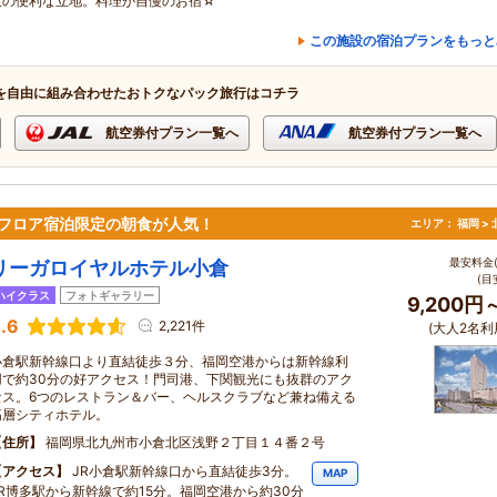
策の便利な立地。料理が自慢のお宿☆
この施設の宿泊プランをもっと
を自由に組み合わせたおトクなパック旅行はコチラ
航空券付プラン一覧へ
航空券付プラン一覧へ
ーフロア宿泊限定の朝食が人気！
エリア：
福岡 >
最安料金(
リーガロイヤルホテル小倉
(目
ハイクラス
フォトギャラリー
9,200円
.6
2,221件
(大人2名利
小倉駅新幹線口より直結徒歩３分、福岡空港からは新幹線利
用で約30分の好アクセス！門司港、下関観光にも抜群のアク
セス。6つのレストラン＆バー、ヘルスクラブなど兼ね備える
高層シティホテル。
住所
福岡県北九州市小倉北区浅野２丁目１４番２号
アクセス
JR小倉駅新幹線口から直結徒歩3分。
MAP
JR博多駅から新幹線で約15分。福岡空港から約30分