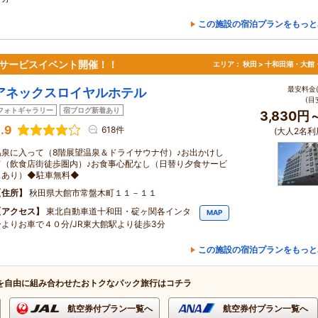
この施設の宿泊プランをもっと
料サービスイベント開催！！
エリア：
秋田 > 十和田湖・大館
最安料金(
アネックスロイヤルホテル
(目
フォトギャラリー
宿ブログ新着あり
3,830円
.9
618件
(大人2名利
温泉に入って（8階展望温泉＆ドライサウナ付）♪お出かけし
て（飲食店街徒歩圏内）♪お食事心配なし（日替り夕食サービ
スあり）◆駐車無料◆
住所
秋田県大館市常盤木町１１－１１
アクセス
東北自動車道十和田・碇ヶ関各インタ
MAP
ーよりお車で４０分/JR東大館駅より徒歩3分
この施設の宿泊プランをもっと
を自由に組み合わせたおトクなパック旅行はコチラ
航空券付プラン一覧へ
航空券付プラン一覧へ