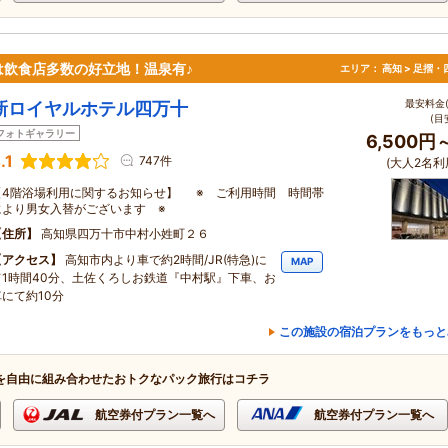
飲食店多数の好立地！温泉有♪
エリア：
高知 > 足摺
最安料金(
新ロイヤルホテル四万十
(目
フォトギャラリー
6,500円
.1
747件
(大人2名利
【4階浴場利用に関するお知らせ】 ※ ご利用時間 時間帯
により男女入替がございます ※
住所
高知県四万十市中村小姓町２６
アクセス
高知市内より車で約2時間/JR(特急)に
MAP
て1時間40分、土佐くろしお鉄道『中村駅』下車、お
車にて約10分
この施設の宿泊プランをもっと
を自由に組み合わせたおトクなパック旅行はコチラ
航空券付プラン一覧へ
航空券付プラン一覧へ