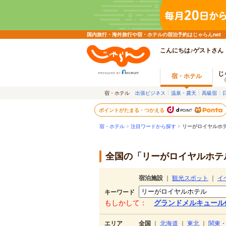
国内旅行・海外旅行や宿・ホテルの宿泊予約はじゃらんnet
こんにちは♪ゲストさん
じ
宿・ホテル
宿・ホテル
出張ビジネス
温泉・露天
高級宿
ポイントがたまる・つかえる
宿・ホテル
>
注目ワードから探す
>
リーがロイヤルホ
全国の「リーがロイヤルホテル
宿泊施設
｜
観光スポット
｜
イ
キーワード
もしかして：
グランドメルキュール
エリア
全国
｜
北海道
｜
東北
｜
関東