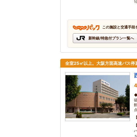
1
この施設と交通手段
新幹線/特急付プラン一覧へ
全室25㎡以上。大阪方面高速バス停
4