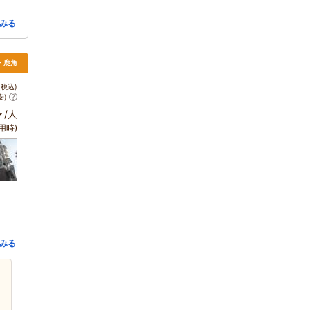
みる
・鹿角
税込)
安)
～
/人
用時)
みる