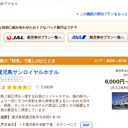
の好アクセス
この施設の宿泊プランをもっと
を自由に組み合わせたおトクなパック旅行はコチラ
航空券付プラン一覧へ
航空券付プラン一覧へ
自慢の『料理』で癒しのひととき
エリア：
鹿児島 > 鹿児島
最安料金(
鹿児島サンロイヤルホテル
(目
フォトギャラリー
6,000円
.3
2,082件
(大人2名利
桜島と錦江湾を一望する白亜のリゾートホテル。陽の移ろい
により一日に七つの光彩を放ち表情を変えるといわれる活火
山・桜島。サンロイヤルホテルの窓辺には常にその端麗な大
自然の要旨をご用意しています。
住所
鹿児島県鹿児島市与次郎1-8-10
アクセス
ＪＲ鹿児島中央駅下車、タクシーにて
MAP