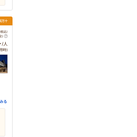
・四万十
税込)
安)
～
/人
用時)
みる