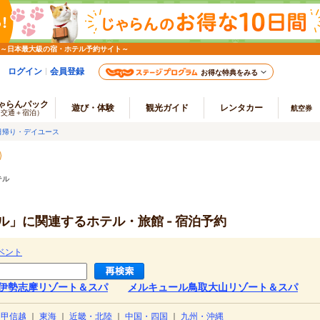
 ～日本最大級の宿・ホテル予約サイト～
ログイン
会員登録
お得な特典をみる
ゃらんパック
遊び・体験
観光ガイド
レンタカー
航空券
（交通＋宿泊）
日帰り・デイユース
テル
」に関連するホテル・旅館 - 宿泊予約
ベント
伊勢志摩リゾート＆スパ
メルキュール鳥取大山リゾート＆スパ
・甲信越
｜
東海
｜
近畿・北陸
｜
中国・四国
｜
九州・沖縄