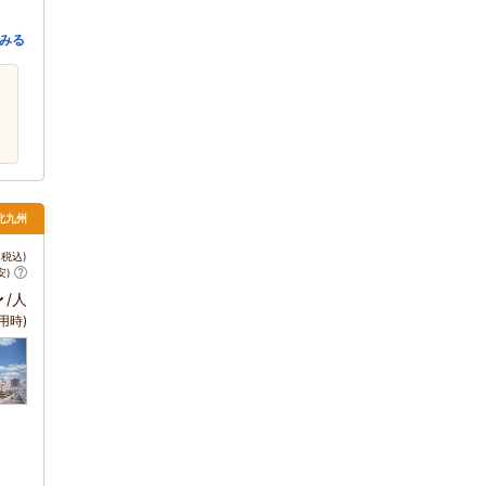
みる
 北九州
税込)
安)
～
/人
用時)