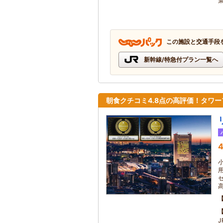
この施設と交通手段
新幹線/特急付プラン一覧へ
朝食クチコミ4.8点の高評価！タワ
4