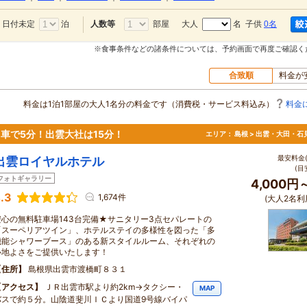
日付未定
泊
部屋
大人
名 子供
0名
人数等
※食事条件などの諸条件については、予約画面で再度ご確認く
合致順
料金が
料金は1泊1部屋の大人1名分の料金です（消費税・サービス料込み）
料金
車で5分！出雲大社は15分！
エリア：
島根 > 出雲・大田・石
最安料金(
出雲ロイヤルホテル
(目
フォトギャラリー
4,000円
.3
1,674件
(大人2名利
安心の無料駐車場143台完備★サニタリー3点セパレートの
「スーペリアツイン」、ホテルステイの多様性を図った「多
機能シャワーブース」のある新スタイルルーム、それぞれの
心地よさをご提供いたします！
住所
島根県出雲市渡橋町８３１
アクセス
ＪＲ出雲市駅より約2km→タクシー・
MAP
バスで約５分。山陰道斐川ＩＣより国道9号線バイパ