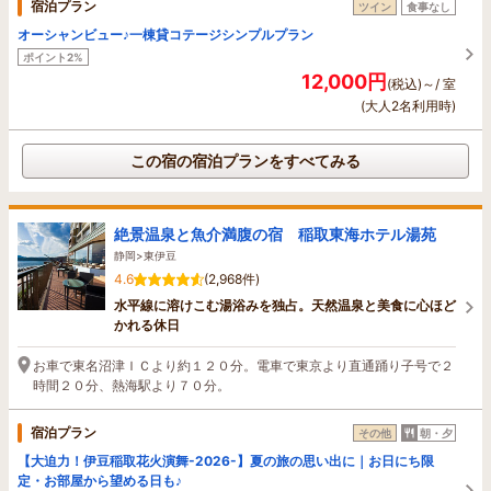
宿泊プラン
ツイン
食事なし
オーシャンビュー♪一棟貸コテージシンプルプラン
ポイント2%
12,000円
(税込)～/ 室
(大人2名利用時)
この宿の宿泊プランをすべてみる
絶景温泉と魚介満腹の宿 稲取東海ホテル湯苑
静岡>東伊豆
4.6
(2,968件)
水平線に溶けこむ湯浴みを独占。天然温泉と美食に心ほど
かれる休日
お車で東名沼津ＩＣより約１２０分。電車で東京より直通踊り子号で２
時間２０分、熱海駅より７０分。
宿泊プラン
その他
朝・夕
【大迫力！伊豆稲取花火演舞-2026-】夏の旅の思い出に｜お日にち限
定・お部屋から望める日も♪