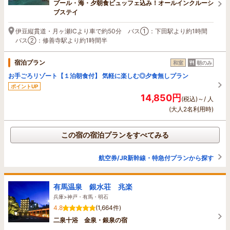
プール・海・夕朝食ビュッフェ込み！オールインクルーシ
ブステイ
伊豆縦貫道・月ヶ瀬ICより車で約50分 バス①：下田駅より約1時間
バス②：修善寺駅より約1時間半
宿泊プラン
和室
朝のみ
お手ごろリゾート【１泊朝食付】 気軽に楽しむ◎夕食無しプラン
ポイントUP
14,850円
(税込)～/ 人
(大人2名利用時)
この宿の宿泊プランをすべてみる
航空券/JR新幹線・特急付プランから探す
有馬温泉 銀水荘 兆楽
兵庫>神戸・有馬・明石
4.8
(1,664件)
二泉十浴 金泉・銀泉の宿