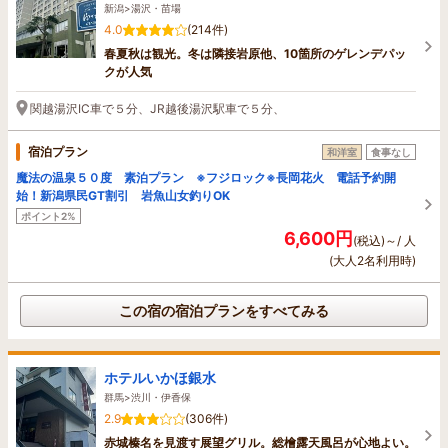
新潟>湯沢・苗場
4.0
(214件)
春夏秋は観光。冬は隣接岩原他、10箇所のゲレンデパッ
クが人気
関越湯沢IC車で５分、JR越後湯沢駅車で５分、
宿泊プラン
和洋室
食事なし
魔法の温泉５０度 素泊プラン ※フジロック※長岡花火 電話予約開
始！新潟県民GT割引 岩魚山女釣りOK
ポイント2%
6,600円
(税込)～/ 人
(大人2名利用時)
この宿の宿泊プランをすべてみる
ホテルいかほ銀水
群馬>渋川・伊香保
2.9
(306件)
赤城榛名を見渡す展望グリル。総檜露天風呂が心地よい。