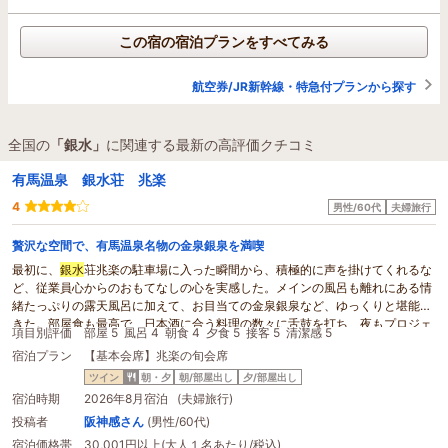
この宿の宿泊プランをすべてみる
航空券/JR新幹線・特急付プランから探す
全国の
「銀水」
に関連する最新の高評価クチコミ
有馬温泉 銀水荘 兆楽
4
男性/60代
夫婦旅行
贅沢な空間で、有馬温泉名物の金泉銀泉を満喫
最初に、
銀水
荘兆楽の駐車場に入った瞬間から、積極的に声を掛けてくれるな
ど、従業員心からのおもてなしの心を実感した。メインの風呂も離れにある情
緒たっぷりの露天風呂に加えて、お目当ての金泉銀泉など、ゆっくりと堪能で
きた。部屋食も最高で、日本酒に合う料理の数々に舌鼓を打ち、夜もプロジェ
項目別評価
部屋 5
風呂 4
朝食 4
夕食 5
接客 5
清潔感 5
クションマッピングなど楽しめた。
宿泊プラン
【基本会席】兆楽の旬会席
ツイン
朝・夕
朝/部屋出し
夕/部屋出し
宿泊時期
2026年8月宿泊 (夫婦旅行)
投稿者
阪神感さん
(男性/60代)
宿泊価格帯
30,001円以上(大人１名あたり/税込)