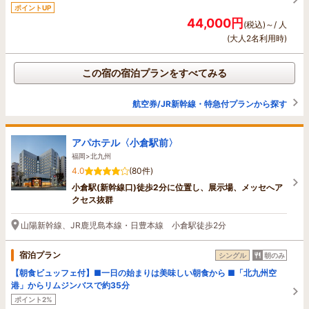
ポイントUP
44,000円
(税込)～/ 人
(大人2名利用時)
この宿の宿泊プランをすべてみる
航空券/JR新幹線・特急付プランから探す
アパホテル〈小倉駅前〉
福岡>北九州
4.0
(80件)
小倉駅(新幹線口)徒歩2分に位置し、展示場、メッセへア
クセス抜群
山陽新幹線、JR鹿児島本線・日豊本線 小倉駅徒歩2分
宿泊プラン
シングル
朝のみ
【朝食ビュッフェ付】■一日の始まりは美味しい朝食から ■「北九州空
港」からリムジンバスで約35分
ポイント2%