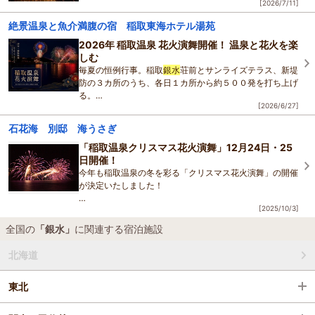
[2026/7/11]
サンライズテラス、稲取
銀水
荘、新堤防の３か所のうち各
日１か所から約500発が打ちあがります。
絶景温泉と魚介満腹の宿 稲取東海ホテル湯苑
打ち上げ場所によっては、当館のすぐ
2026年 稲取温泉 花火演舞開催！ 温泉と花火を楽
しむ
毎夏の恒例行事。稲取
銀水
荘前とサンライズテラス、新堤
防の３カ所のうち、各日１カ所から約５００発を打ち上げ
る。
[2026/6/27]
それぞれ午後８時半から１０分間の予定。小雨決行、荒天
石花海 別邸 海うさぎ
中止。
「稲取温泉クリスマス花火演舞」12月24日・25
・日 程
日開催！
銀水
荘前（７／
今年も稲取温泉の冬を彩る「クリスマス花火演舞」の開催
が決定いたしました！
[2025/10/3]
◆12月24日(水) サンライズテラス
◆12月25日(木)
銀水
荘前
全国の
「銀水」
に関連する宿泊施設
両日とも20:30より約10分間
北海道
澄んだ夜空に咲く花火と、クリスマスの
東北