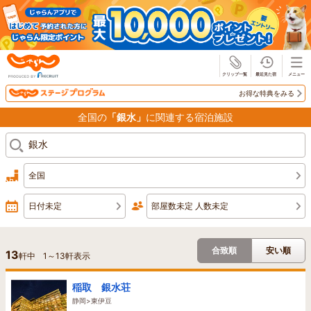
じゃらん
お得な特典をみる
全国の
「銀水」
に関連する宿泊施設
全国
日付未定
部屋数未定 人数未定
合致順
安い順
13
軒中
1
～
13
軒表示
稲取 銀水荘
静岡>東伊豆