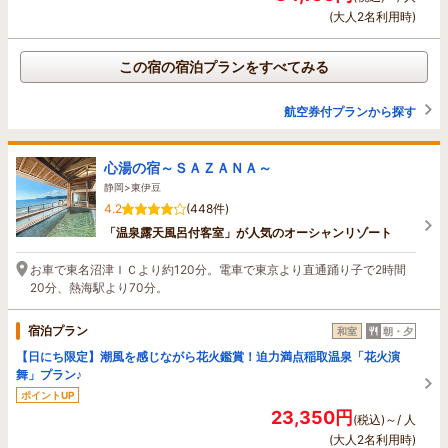
(大人2名利用時)
この宿の宿泊プランをすべてみる
航空券付プランから探す
心湯の宿～ＳＡＺＡＮＡ～
静岡>東伊豆
4.2
(448件)
「温泉露天風呂付客室」が人気のオーシャンリゾート
お車で東名沼津ＩＣより約120分。電車で東京より直通踊り子で2時間
20分、熱海駅より70分。
宿泊プラン
和室
朝・夕
【日にち限定】潮風を感じながら花火鑑賞！迫力満点稲取温泉「花火演
舞」プラン♪
ポイントUP
23,350円
(税込)～/ 人
(大人2名利用時)