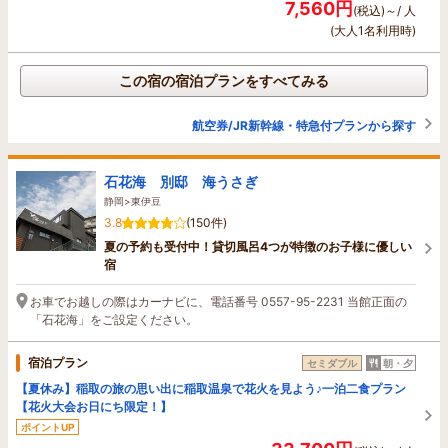
7,560円
(税込)～/ 人
(大人1名利用時)
この宿の宿泊プランをすべてみる
航空券/JR新幹線・特急付プランから探す
石花海 別邸 海うさぎ
静岡>東伊豆
3.8
(150件)
夏の予約も受付中！貸切風呂4つが特徴のお子様に優しい
宿
お車でお越しの際はカーナビに、電話番号 0557-95-2231 当館正面の
「石花海」をご設定ください。
宿泊プラン
セミダブル
朝・夕
【夏休み】稲取の旅の思い出に稲取温泉で花火を見よう♪一泊二食プラン
【花火大会お日にち限定！】
ポイントUP