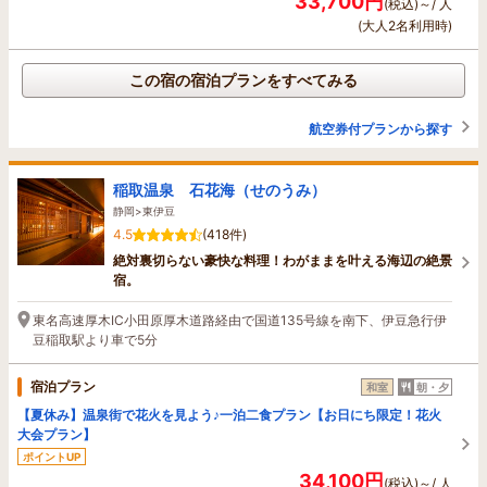
33,700円
(税込)～/ 人
(大人2名利用時)
この宿の宿泊プランをすべてみる
航空券付プランから探す
稲取温泉 石花海（せのうみ）
静岡>東伊豆
4.5
(418件)
絶対裏切らない豪快な料理！わがままを叶える海辺の絶景
宿。
東名高速厚木IC小田原厚木道路経由で国道135号線を南下、伊豆急行伊
豆稲取駅より車で5分
宿泊プラン
和室
朝・夕
【夏休み】温泉街で花火を見よう♪一泊二食プラン【お日にち限定！花火
大会プラン】
ポイントUP
34,100円
(税込)～/ 人