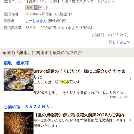
宿泊プラン
【兵庫テロワール旅】１泊２食付スタンダードプラン～
お部屋は4階でした。
エレベーターが3階までしかないので少しだけ階段の登り降りがありました。
和室
朝・夕
本館のお風呂に一度だけ行けるということで、行きました。
宿泊時期
2023年12月宿泊 (夫婦旅行)
金水と
銀水
の温泉があり、金水は濁っていてとても良かったです。
投稿者
まーしゃさん
(男性/50代)
なかなか冷めないので芯から温まってるのを実感しました。
宿泊価格帯
28,001～29,000円(大人１名あたり/税込)
一番良かったのはお食事でした。
夕食は全て美味しかったです。
（投稿日：2023/12/17）
量も味も五十代の夫婦には完璧でした。
詳しくみる
多くては、残すのが勿体なく苦しくなりますし少ないと物足りないのですが、
サッパリと美味しく食べられる物ばかりで、量もあったのでしょうが、最後ま
全国の
「銀水」
に関連する最新の宿ブログ
で飽きずに楽しんで美味しく頂けました。
ゴールド会員で沢山旅行していますが、夕食のバランスは過去最高でした。朝
稲取 銀水荘
食は和食か洋食か？3種類から選べるようになっていて和食にしました。程よ
SNSで話題の「くぼたび」様にご紹介いただきま
い量で美味しく頂きました。常にお代わりは大丈夫ですか？と声がけをされて
した！
いました。
こんにちは、稲取
銀水
荘です。
一つ欲を言えば、自動販売機などがないので夜中に何か飲みたいな、となった
時に部屋の冷蔵庫の中の物だけだったので、あったら良いなと思いました。全
年300日を旅し、その魅力を発信されている大人気インフ
てにおいて痒い所に手が届いている旅館でした。書ききれませんが、細かいと
[2026/7/31]
ルエンサー「くぼたび｜旅に生きるアラサー夫婦」様に
ころが行き届いていました。
また行きたくなる旅館です。
心湯の宿～ＳＡＺＡＮＡ～
稲取
銀水
荘をご紹介いただきました。
【夏の風物詩】伊豆稲取花火演舞2026のご案内
今回の動画では、実際にご
毎年ご好評いただいております伊豆稲取花火演舞、今年も
開催いたします。