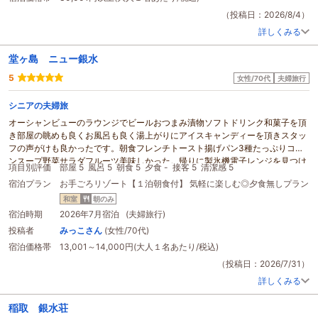
（投稿日：2026/8/4）
詳しくみる
堂ヶ島 ニュー銀水
5
女性/70代
夫婦旅行
シニアの夫婦旅
オーシャンビューのラウンジでビールおつまみ漬物ソフトドリンク和菓子を頂
き部屋の眺めも良くお風呂も良く湯上がりにアイスキャンディーを頂きスタッ
フの声がけも良かったです。朝食フレンチトースト揚げパン3種たっぷりコー
ンスープ野菜サラダフルーツ美味しかった。帰りに製氷機電子レンジを見つけ
項目別評価
部屋 5
風呂 5
朝食 5
夕食 -
接客 5
清潔感 5
水筒に氷を頂いてきました。チェックアウトに交通安全のお守りを頂き嬉しか
宿泊プラン
お手ごろリゾート【１泊朝食付】 気軽に楽しむ◎夕食無しプラン
ったです。
銀水
荘と堂ヶ島ニュー
銀水
の送迎バスがあるといいな(笑)とてもゆ
っくり出来ました。ありがとうございます。
和室
朝のみ
宿泊時期
2026年7月宿泊 (夫婦旅行)
投稿者
みっこさん
(女性/70代)
宿泊価格帯
13,001～14,000円(大人１名あたり/税込)
（投稿日：2026/7/31）
詳しくみる
稲取 銀水荘