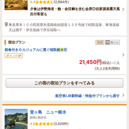
4.4
(2,894件)
夕食は伊勢海老・鮑・金目鯛を含む会席◎自家源泉露天風
呂付客室も
東名厚木ＩＣ小田原厚木道路経由国道１３５号線で稲取温泉、東海道線
又は踊子・伊豆急線で伊豆稲取へ
宿泊プラン
和室
朝のみ
朝食付き◇カジュアルに寛ぐ稲取
銀水
荘
ポイントUP
21,450円
(税込)～/ 人
(大人2名利用時)
この宿の宿泊プランをすべてみる
航空券/JR新幹線・特急付プランから探す
堂ヶ島 ニュー銀水
静岡>西伊豆
4.6
(3,629件)