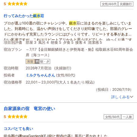
5
女性/60代
夫婦旅行
行ってみたかった
銀水
荘
プロが選ぶ100選の宿にチャレンジ中。
銀水
荘に泊まるのを楽しみにしていま
した。到着時にも、温かい声掛けをしてくださり好印象でした。部屋のグレー
ドにかかわらず充実したラウンジにはびっくりです。リピートする事があまり
ない私達ですが、これはリピートアリかもと思うほどでした。ゆっくり過ごす
項目別評価
部屋 3
風呂 4
朝食 5
夕食 5
接客 4
清潔感 5
事ができ、大満足です。ちょっとした、トラブルはありましたが、フロントの
宿泊プラン
～7/17【金目鯛銀鱗焼きと伊勢海老・鮑】稲取銀水荘60周年新会
方から丁寧な謝罪を頂き、かえって恐縮してしまいました。
銀水
荘、おすすめ
席［海コース］
します。
和室
朝・夕
宿泊時期
2026年7月宿泊 (夫婦旅行)
投稿者
ミルクちゃんさん
(女性/60代)
宿泊価格帯
22,001～23,000円(大人１名あたり/税込)
（投稿日：2026/7/19）
詳しくみる
自家源泉の宿 竜宮の使い
5
女性/50代
一人旅
コスパとても良い
徒歩圏の磯seaGardenIKEJIRIと館内の蒸し風呂に惹かれました。