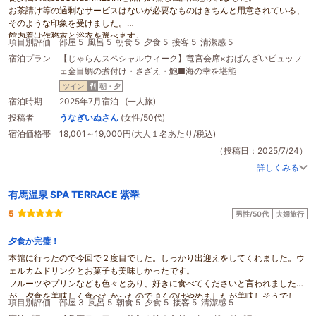
お茶請け等の過剰なサービスはないが必要なものはきちんと用意されている、
そのような印象を受けました。
館内着は作務衣と浴衣を選べます。
項目別評価
部屋 5
風呂 5
朝食 5
夕食 5
接客 5
清潔感 5
建物は古いですが部屋は綺麗にリノベされていて清潔です。部屋の窓からの海
宿泊プラン
【じゃらんスペシャルウィーク】竜宮会席×おばんざいビュッフ
の景色に癒されました。
ェ金目鯛の煮付け・さざえ・鮑■海の幸を堪能
大浴場に露天風呂はありませんが浴槽は源泉掛け流し。肌がすべすべになりま
した。
ツイン
朝・夕
豊富な温泉の蒸気を利用した蒸し風呂（岩盤浴）を満喫、
宿泊時期
2025年7月宿泊 (一人旅)
インフィニティ露天風呂は海風が大変心地良かったです。更衣室の脱水機で都
投稿者
うなぎいぬさん
(女性/50代)
度水着の水分を抜けるのもgood。
宿泊価格帯
18,001～19,000円(大人１名あたり/税込)
お料理は魚料理や天ぷらの他おばんざいビュッフェがあり、とても美味しかっ
たです。
（投稿日：2025/7/24）
磯seaGardenIKEJIRI、蒸し風呂（岩盤浴）、インフィニティ露天風呂、夜お隣
詳しくみる
の
銀水
荘前で花火鑑賞と、盛り沢山に満喫する事が出来ました。
ロビーや露天風呂まで階段移動がある為、高齢の親とは隣の旅館に泊まりまし
有馬温泉 SPA TERRACE 紫翠
たが、1人でこちらに前泊して良かったです。
子連れ家族、初老ご夫婦、若者カップルが多かった印象ですが、それぞれの年
5
男性/50代
夫婦旅行
代毎にアクティブに楽しめる、とてもコスパの良い宿だと思いました。
夕食か完璧！
本館に行ったので今回で２度目でした。しっかり出迎えをしてくれました。ウ
ェルカムドリンクとお菓子も美味しかったです。
フルーツやプリンなども色々とあり、好きに食べてくださいと言われました
が、夕食を美味しく食べたかったので頂くのはやめましたが美味しそうでし
項目別評価
部屋 3
風呂 5
朝食 5
夕食 5
接客 5
清潔感 5
た。