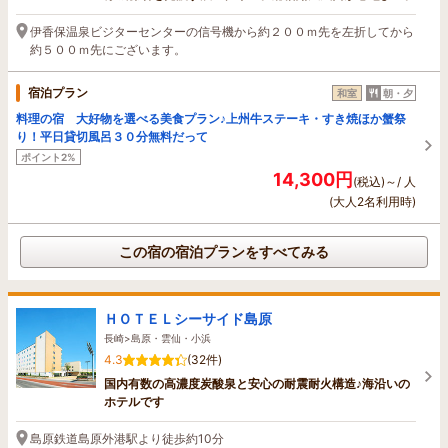
伊香保温泉ビジターセンターの信号機から約２００ｍ先を左折してから
約５００ｍ先にございます。
宿泊プラン
和室
朝・夕
料理の宿 大好物を選べる美食プラン♪上州牛ステーキ・すき焼ほか蟹祭
り！平日貸切風呂３０分無料だって
ポイント2%
14,300円
(税込)～/ 人
(大人2名利用時)
この宿の宿泊プランをすべてみる
ＨＯＴＥＬシーサイド島原
長崎>島原・雲仙・小浜
4.3
(32件)
国内有数の高濃度炭酸泉と安心の耐震耐火構造♪海沿いの
ホテルです
島原鉄道島原外港駅より徒歩約10分