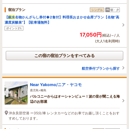
宿泊プラン
シングル
朝・夕
【
銀水
名物かんざらし券付◆2食付】料理長おまかせ会席プラン【名物”高
濃度炭酸泉”】【駐車場無料】
ポイント2%
17,050円
(税込)～/ 人
(大人1名利用時)
この宿の宿泊プランをすべてみる
航空券付プランから探す
Near Yakomo/ニア・ヤコモ
鹿児島>離島
バルコニーからはオーシャンビュー！波の音が聞こえる海
辺のお部屋
沖永良部空港 ー35分/車 レンタカーなどのお車でお越し頂くことをおす
すめしております。