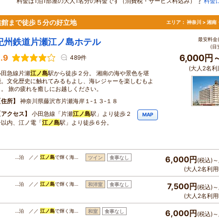
料金は1泊1部屋の大人1名分の料金です（消費税・サービス料込み）
料金
族館まで徒歩５分の好立地
エリア：
神奈川 > 湘
最安料金(
紀州鉄道片瀬江ノ島ホテル
(目
.9
6,000円
489件
(大人2名利
小田急線片瀬
江ノ島
駅から徒歩２分。 湘南の海や景色を堪
能。文化歴史に触れてみるもよし、海レジャーを楽しむもよ
し。 旅の疲れを癒しにお越しください。
住所
神奈川県藤沢市片瀬海岸１‐１３‐１８
アクセス
小田急線「片瀬
江ノ島
駅」より徒歩２
MAP
分以内、江ノ電「
江ノ島
駅」より徒歩６分。
…泊 ／／
江ノ島
で輝く海…
ツイン
食事なし
6,000円
(税込)～
(大人2名利用
…泊 ／／
江ノ島
で輝く海…
和洋室
食事なし
7,500円
(税込)～
(大人2名利用
…泊 ／／
江ノ島
で輝く海…
和室
食事なし
6,000円
(税込)～