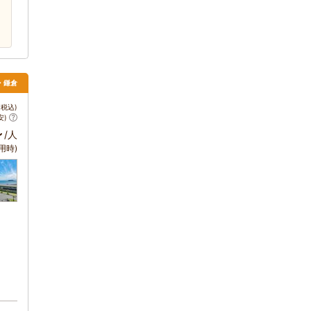
南・鎌倉
税込)
安)
～
/人
用時)