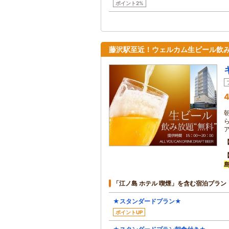
ポイント2%
藤沢駅至近！ウェルカム生ビール飲み放
4
「江ノ島 ホテル 喫煙」を含む宿泊プラン
★スタンダードプラン★
ポイントUP