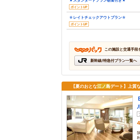
★スタンダードプラン朝食付き★
ポイントUP
☆レイトチェックアウトプラン☆
ポイントUP
この施設と交通手段
新幹線/特急付プラン一覧へ
【夏のおとな
江ノ島
デート】上質
4