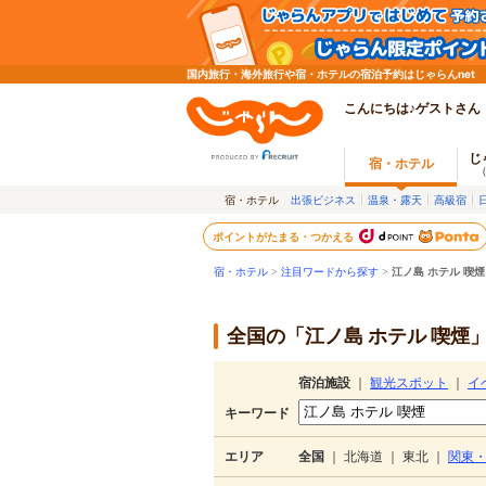
国内旅行・海外旅行や宿・ホテルの宿泊予約はじゃらんnet
こんにちは♪ゲストさん
じ
宿・ホテル
宿・ホテル
出張ビジネス
温泉・露天
高級宿
ポイントがたまる・つかえる
宿・ホテル
>
注目ワードから探す
>
江ノ島 ホテル 喫煙
全国の「江ノ島 ホテル 喫煙
宿泊施設
｜
観光スポット
｜
イ
キーワード
エリア
全国
｜
北海道
｜
東北
｜
関東