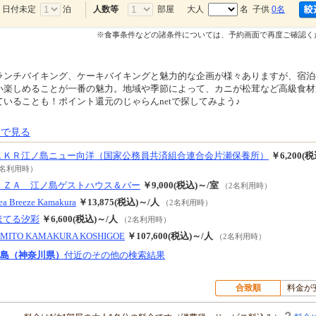
日付未定
泊
部屋
大人
名 子供
0名
人数等
※食事条件などの諸条件については、予約画面で再度ご確認く
ランチバイキング、ケーキバイキングと魅力的な企画が様々ありますが、宿泊
い楽しめることが一番の魅力。地域や季節によって、カニが松茸など高級食材
いることも！ポイント還元のじゃらんnetで探してみよう♪
Ｐ
で見る
ＫＫＲ江ノ島ニュー向洋（国家公務員共済組合連合会片瀬保養所）
￥6,200(税
2名利用時）
ＩＺＡ 江ノ島ゲストハウス＆バー
￥9,000(税込)～/室
（2名利用時）
ea Breeze Kamakura
￥13,875(税込)～/人
（2名利用時）
ほてる汐彩
￥6,600(税込)～/人
（2名利用時）
MITO KAMAKURA KOSHIGOE
￥107,600(税込)～/人
（2名利用時）
島（神奈川県）
付近のその他の検索結果
合致順
料金が