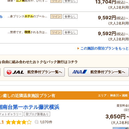
鎌倉・
江ノ島
観光や、ひたす…
ツイン
食事なし
13,704円
(税込)～
(大人2名利用
み
…倉プリンス
ホテル
のプール…
ツイン
食事なし
9,592円
(税込)～
(大人2名利用
…禁煙です。
喫煙
される方は…
ツイン
食事なし
9,592円
(税込)～
(大人2名利用
この施設の宿泊プランをもっと
を自由に組み合わせたおトクなパック旅行はコチラ
航空券付プラン一覧へ
航空券付プラン一覧へ
♪癒しの近隣温泉施設プラン有
エリア：
神奈川 > 湘
最安料金(
湘南台第一ホテル藤沢横浜
(目
フォトギャラリー
宿ブログ新着あり
3,650円
.1
1,070件
(大人2名利