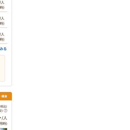
/人
時)
/人
時)
/人
時)
みる
南・鎌倉
税込)
安)
～
/人
用時)