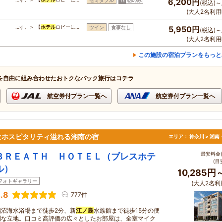
セミダブル
朝のみ
6,200円
(税込)～
(大人2名利用
…す。＞ 【
ホテル
ロビーに…
ツイン
食事なし
5,950円
(税込)～
(大人2名利用
この施設の宿泊プランをもっと
を自由に組み合わせたおトクなパック旅行はコチラ
航空券付プラン一覧へ
航空券付プラン一覧へ
なホスピタリティ溢れる湘南の宿
エリア：
神奈川 > 湘
最安料金(
ＢＲＥＡＴＨ ＨＯＴＥＬ（ブレスホテ
(目
ル）
10,285円
フォトギャラリー
(大人2名利
.8
777件
鵠沼海水浴場まで徒歩2分、新
江ノ島
水族館まで徒歩15分の便
利な立地。口コミ高評価の広々としたお部屋は、全室マイク