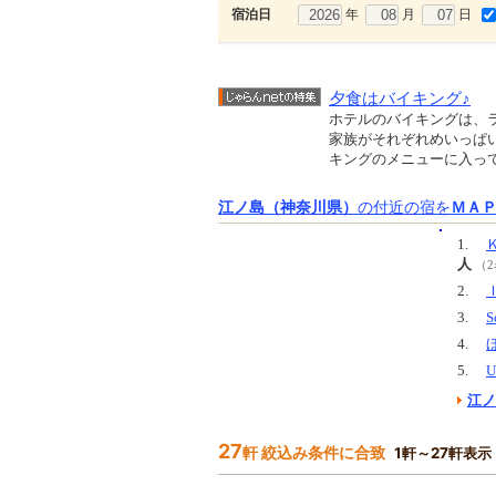
年
月
日
宿泊日
夕食はバイキング♪
ホテルのバイキングは、
家族がそれぞれめいっぱ
キングのメニューに入って
江ノ島（神奈川県）
の付近の宿を
ＭＡ
1.
人
（
2.
3.
S
4.
5.
U
江ノ
27
軒 絞込み条件に合致
1軒～27軒表示