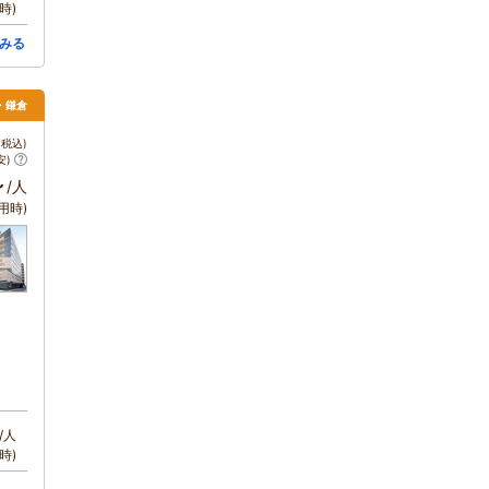
時)
みる
南・鎌倉
税込)
安)
～
/人
用時)
/人
時)