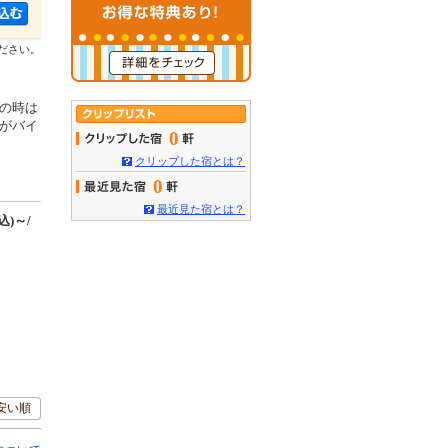
ださい。
の時は
がバイ
0
クリップした宿とは？
0
最近見た宿とは？
込)～/
安い順