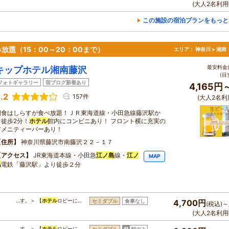
(大人2名利用
この施設の宿泊プランをもっと
題（15：00～20：00まで）
エリア：
神奈川 > 湘
最安料金(
キップホテル湘南藤沢
(目
フォトギャラリー
宿ブログ新着あり
4,165円
.2
157件
(大人2名利
朝食はしらすが食べ放題！ＪＲ東海道線・小田急線藤沢駅か
ら徒歩2分！
ホテル
館内にコンビニあり！ フロント横に充実の
アメニティーバーあり！
住所
神奈川県藤沢市南藤沢２２－１７
アクセス
JR東海道本線・小田急
江ノ島
線・
江ノ
MAP
島
電鉄「藤沢駅」より徒歩２分
…す。＞ 【
ホテル
ロビーに…
セミダブル
食事なし
4,700円
(税込)～
(大人2名利用
…す。＞ 【
ホテル
ロビーに…