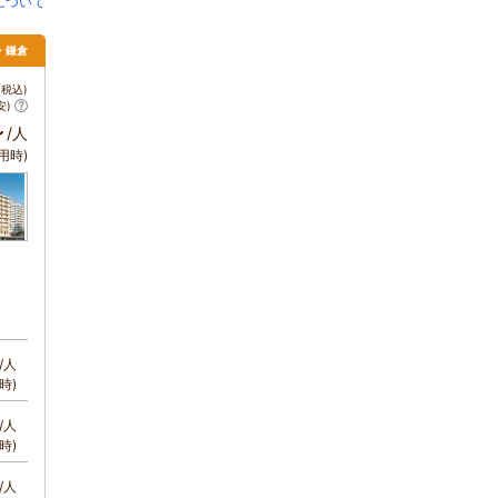
について
南・鎌倉
税込)
安)
～
/人
用時)
/人
時)
/人
時)
/人