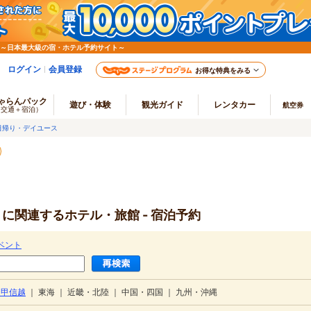
 ～日本最大級の宿・ホテル予約サイト～
ログイン
会員登録
お得な特典をみる
ゃらんパック
遊び・体験
観光ガイド
レンタカー
航空券
（交通＋宿泊）
日帰り・デイユース
」に関連するホテル・旅館 - 宿泊予約
ベント
・甲信越
｜
東海
｜
近畿・北陸
｜
中国・四国
｜
九州・沖縄