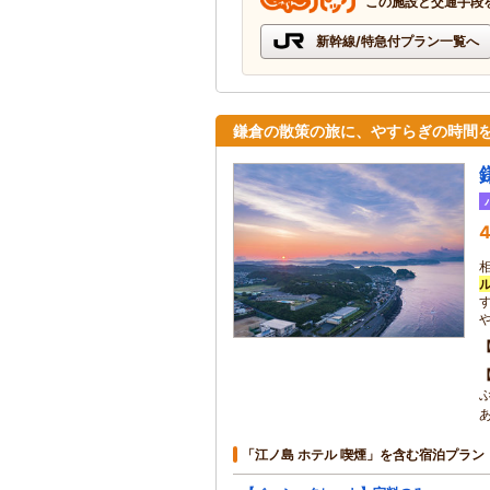
この施設と交通手段
新幹線/特急付プラン一覧へ
鎌倉の散策の旅に、やすらぎの時間
4
「江ノ島 ホテル 喫煙」を含む宿泊プラン