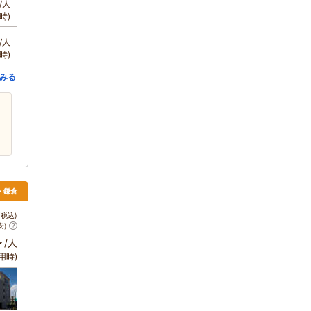
/人
時)
/人
時)
みる
南・鎌倉
税込)
安)
～
/人
用時)