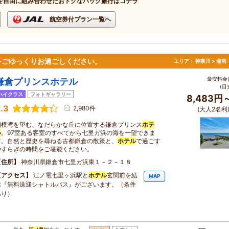
を自由に組み合わせたおトクなパック旅行はコチラ
航空券付プラン一覧へ
をごゆっくりお過ごしください。
エリア：
神奈川 > 湘
最安料金(
鎌倉プリンスホテル
(目
ハイクラス
フォトギャラリー
8,483円
.3
2,980件
(大人2名利
相模湾を望む、なだらかな丘に位置する鎌倉プリンス
ホテ
ル
。97室ある客室のすべてから七里ガ浜の海を一望できま
す。自然と歴史を尋ねる古都鎌倉の散策と、
ホテル
で過ごす
やすらぎの時間をご堪能ください。
住所
神奈川県鎌倉市七里ガ浜東１－２－１８
アクセス
江ノ電七里ヶ浜駅と
ホテル
玄関前を結
MAP
ぶ『無料送迎シャトルバス』がございます。（条件
あり）