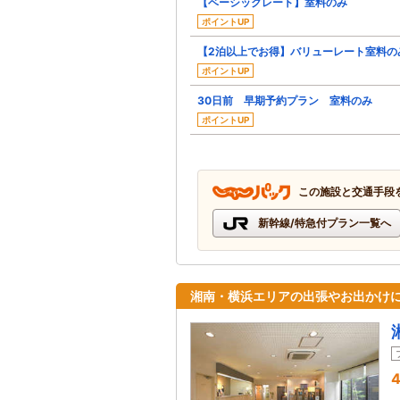
【ベーシックレート】室料のみ
ポイントUP
【2泊以上でお得】バリューレート室料の
ポイントUP
30日前 早期予約プラン 室料のみ
ポイントUP
この施設と交通手段
新幹線/特急付プラン一覧へ
湘南・横浜エリアの出張やお出かけに
4