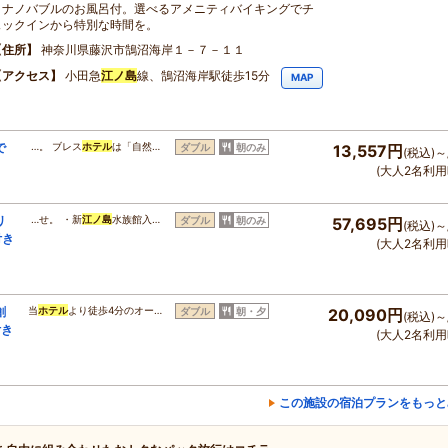
ロナノバブルのお風呂付。選べるアメニティバイキングでチ
ェックインから特別な時間を。
住所
神奈川県藤沢市鵠沼海岸１－７－１１
アクセス
小田急
江ノ島
線、鵠沼海岸駅徒歩15分
MAP
で
…。 ブレス
ホテル
は「自然…
ダブル
朝のみ
13,557円
(税込)～
(大人2名利用
リ
…せ。 ・新
江ノ島
水族館入…
ダブル
朝のみ
57,695円
(税込)～
付き
(大人2名利用
創
当
ホテル
より徒歩4分のオー…
ダブル
朝・夕
20,090円
(税込)～
付き
(大人2名利用
この施設の宿泊プランをもっと