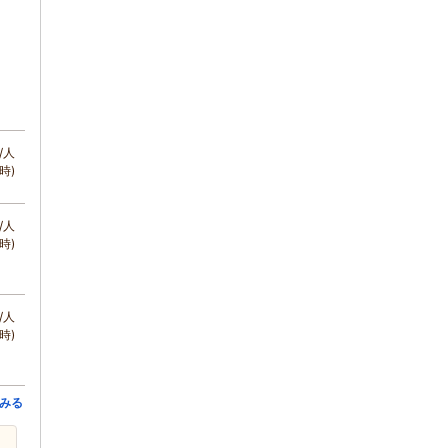
/人
時)
/人
時)
/人
時)
みる