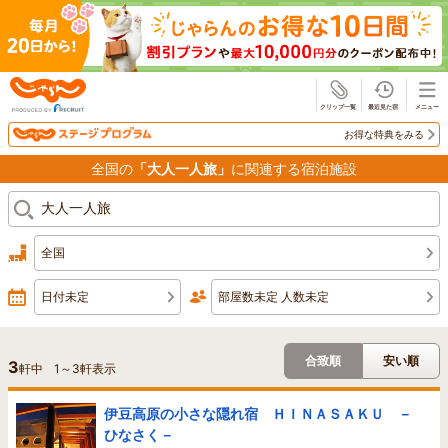
じゃらん
お得な特典をみる
全国の
「大人一人旅」
に関連する宿泊施設
全国
日付未定
部屋数未定 人数未定
合致順
安い順
3
軒中
1
～
3
軒表示
伊豆高原の小さな隠れ宿 ＨＩＮＡＳＡＫＵ －
ひなさく－