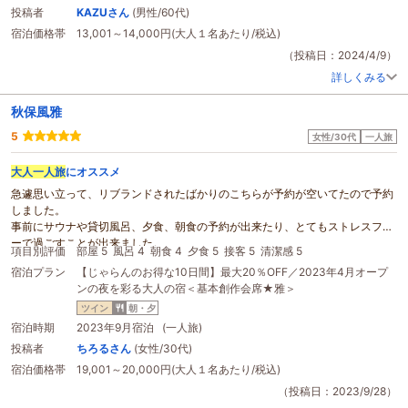
レストランでの従業員さんたちの気遣いもしっかりしていて感心しました。お
投稿者
KAZUさん
(男性/60代)
かげ様で、大変良い休暇にななりました。
宿泊価格帯
13,001～14,000円(大人１名あたり/税込)
ただ、チェックアウトが終わり、札幌までの送迎バスが、どこに並ぶのかがは
っきりしていませんので、だいぶ前から待っていても、後ろになってしまいま
（投稿日：2024/4/9）
した。待機場所を分かるようにしていただくと最高だったと思います。
詳しくみる
楽しい旅をありがとうございました。
次回は家族でまた来ます。
秋保風雅
5
女性/30代
一人旅
大人一人旅
にオススメ
急遽思い立って、リブランドされたばかりのこちらが予約が空いてたので予約
しました。
事前にサウナや貸切風呂、夕食、朝食の予約が出来たり、とてもストレスフリ
ーで過ごすことが出来ました。
項目別評価
部屋 5
風呂 4
朝食 4
夕食 5
接客 5
清潔感 5
夕食はお酒とのペアリングがしやすく、量も多くないので、お酒と一緒に食事
宿泊プラン
【じゃらんのお得な10日間】最大20％OFF／2023年4月オープ
がしたい方には大変おすすめです。その後のバーラウンジでの〆パフェもとて
ンの夜を彩る大人の宿＜基本創作会席★雅＞
も美味しかったです。
朝食はお米食べ比べはとても良かったのですが、1人ではちょっと多かったで
ツイン
朝・夕
す。でもとても美味しく頂けました。
宿泊時期
2023年9月宿泊 (一人旅)
貸切個室サウナはセルフロウリュし放題、自分のタイミングですべて出来て完
投稿者
ちろるさん
(女性/30代)
全に整うことが出来ました。
宿泊価格帯
19,001～20,000円(大人１名あたり/税込)
このサウナ入るためにまた泊まりに来ようと思うくらいです(笑)
とても満足度が高かったです。ありがとうございました。
（投稿日：2023/9/28）