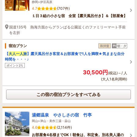
静岡>伊豆高原
4.7
(707件)
１日３組の小さな宿 全室【露天風呂付き】＆【部屋食】
国道135号 熱海方面からグランぱる公園近くのファミリーマート手前
を左折
宿泊プラン
和洋室
朝・夕
【
大人一人旅
】露天風呂付き客室＆お部屋食で1人を満喫★気ままな自分
時間を・・・♪
ポイント2%
30,500円
(税込)～/ 人
(大人1名利用時)
この宿の宿泊プランをすべてみる
湯郷温泉 やさしさの宿 竹亭
岡山>津山・美作三湯・蒜山
4.6
(2,114件)
お部屋食4名様までOK！朝食は、和定食。別名美人湯の