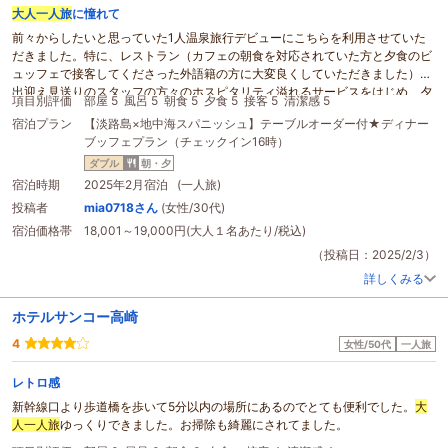
大人一人旅
に憧れて
前々からしたいと思っていた1人温泉旅行デビューにこちらを利用させていた
だきました。特に、レストラン（カフェの朝食を対応されていた方と夕食のビ
ュッフェで接客してくださった外語籍の方に大変良くしていただきました）や
出迎え見送りのスタッフの方々のホスピタリティ溢れるサービスをはじめ、夕
項目別評価
部屋 5
風呂 5
朝食 5
夕食 5
接客 5
清潔感 5
食の際には“お一人さま“でも気兼ねなく過ごせるような素敵なソファ席を用意
宿泊プラン
【淡路島×地中海スパニッシュ】テーブルオーダー付★ディナー
していただき感無量でした。
ブッフェプラン（チェックイン16時）
せっかくだからと予約してみた貸切のお風呂はあいにく体験できませんでした
が、その旨情報共有されていたようで翌日チェックアウト時にご丁寧に謝罪の
ダブル
朝・夕
言葉を頂戴し、驚きました。最後まで配慮の行き届いたおもてなしの心に触
宿泊時期
2025年2月宿泊 (一人旅)
れ、最高の一人旅を満喫することができました。素敵な思い出をありがとうご
投稿者
mia0718さん
(女性/30代)
ざいました。またゆっくり遊びに来ます。
宿泊価格帯
18,001～19,000円(大人１名あたり/税込)
（投稿日：2025/2/3）
詳しくみる
ホテルサンコー高崎
4
女性/50代
一人旅
レトロ感
新幹線口より歩道橋を歩いて5分以内の場所にあるのでとても便利でした。
大
人一人旅
ゆっくりできました。お掃除も綺麗にされてました。