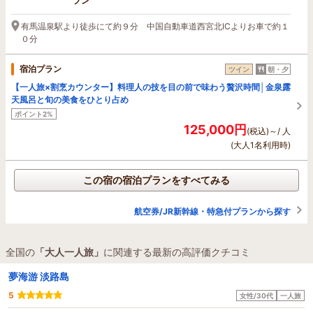
プン
有馬温泉駅より徒歩にて約９分 中国自動車道西宮北ICよりお車で約１
０分
宿泊プラン
ツイン
朝・夕
【一人旅×割烹カウンター】料理人の技を目の前で味わう贅沢時間│金泉露
天風呂と旬の美食をひとり占め
ポイント2%
125,000円
(税込)～/ 人
(大人1名利用時)
この宿の宿泊プランをすべてみる
航空券/JR新幹線・特急付プランから探す
全国の
「大人一人旅」
に関連する最新の高評価クチコミ
夢海游 淡路島
5
女性/30代
一人旅