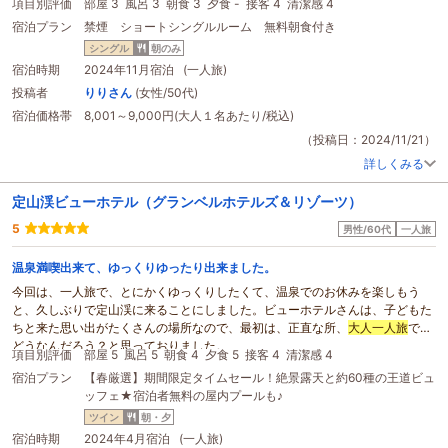
項目別評価
部屋 3
風呂 3
朝食 3
夕食 -
接客 4
清潔感 4
宿泊プラン
禁煙 ショートシングルルーム 無料朝食付き
シングル
朝のみ
宿泊時期
2024年11月宿泊 (一人旅)
投稿者
りりさん
(女性/50代)
宿泊価格帯
8,001～9,000円(大人１名あたり/税込)
（投稿日：2024/11/21）
詳しくみる
定山渓ビューホテル（グランベルホテルズ＆リゾーツ）
5
男性/60代
一人旅
温泉満喫出来て、ゆっくりゆったり出来ました。
今回は、一人旅で、とにかくゆっくりしたくて、温泉でのお休みを楽しもう
と、久しぶりで定山渓に来ることにしました。ビューホテルさんは、子どもた
ちと来た思い出がたくさんの場所なので、最初は、正直な所、
大人一人旅
では
どうなんだろう？と思っておりました。
項目別評価
部屋 5
風呂 5
朝食 4
夕食 5
接客 4
清潔感 4
ですが、札幌駅からの無料送迎から、広い部屋でゆったりして、展望浴室と露
宿泊プラン
【春厳選】期間限定タイムセール！絶景露天と約60種の王道ビュ
天風呂で湯治気分満喫がしっかり出来ました。
ッフェ★宿泊者無料の屋内プールも♪
バイキングも、和、洋、中、イタリアンまで、ゆっくり選んで楽しく美味しく
いただきましたし、朝もイクラ丼をイクラマシマシで食べられました。下の大
ツイン
朝・夕
浴場も全て制覇したので、
大人一人旅
でも充分楽しめました。
宿泊時期
2024年4月宿泊 (一人旅)