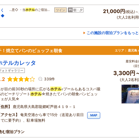
しく
…意◇ ・当
ホテル
のご宿泊…
ツイン
朝・夕
21,000円
(税込)～
イ◆
(大人2名利用
この施設の宿泊プランをもっと
チ！焼立てパンのビュッフェ朝食
エリア：
鹿児島 
最安料金(
ホテルカレッタ
(目
フォトギャラリー
3,300円
.2
339件
(大人2名利
海が目の前30秒の場所に広がる
ホテル
♪プールもあるコスパ最
高のビーチリゾート
ホテル
☆焼きたてパンの朝食パンビュッ
フェが人気☆
住所
鹿児島県大島郡龍郷町芦徳４１９－１
アクセス
奄美空港から車で15分（送迎あり前日
MAP
までに要予約）、駐車場無料
含む宿泊プラン