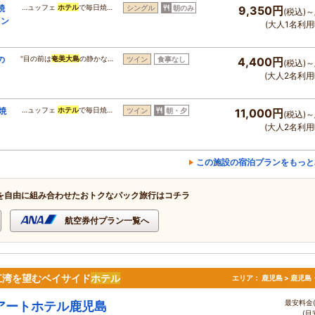
焼
…ュッフェ
ホテル
で毎日焼…
シングル
朝のみ
9,350円
(税込)～
ラン
(大人1名利用
の
"目の前は
奄美大島
の静かな…
ツイン
食事なし
4,400円
(税込)～
(大人2名利用
焼
…ュッフェ
ホテル
で毎日焼…
ツイン
朝・夕
11,000円
(税込)～
(大人2名利用
この施設の宿泊プランをもっと
を自由に組み合わせたおトクなパック旅行はコチラ
航空券付プラン一覧へ
江湾を望むベイサイド
ホテル
エリア：
鹿児島 > 鹿児島
最安料金(
アートホテル鹿児島
(目