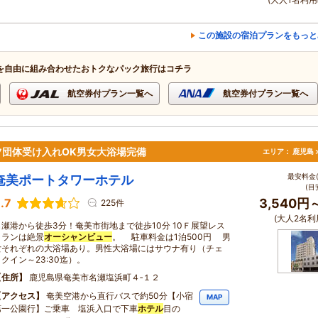
この施設の宿泊プランをもっと
を自由に組み合わせたおトクなパック旅行はコチラ
航空券付プラン一覧へ
航空券付プラン一覧へ
団体受け入れOK男女大浴場完備
エリア：
鹿児島 
最安料金(
奄美ポートタワーホテル
(目
.7
3,540円
225件
(大人2名利
名瀬港から徒歩3分！奄美市街地まで徒歩10分 10Ｆ展望レス
トランは絶景
オーシャンビュー
。 駐車料金は1泊500円 男
女それぞれの大浴場あり。男性大浴場にはサウナ有り（チェ
クイン～23:30迄）。
住所
鹿児島県奄美市名瀬塩浜町４‐１２
アクセス
奄美空港から直行バスで約50分【小宿
MAP
第一公園行】ご乗車 塩浜入口で下車
ホテル
目の