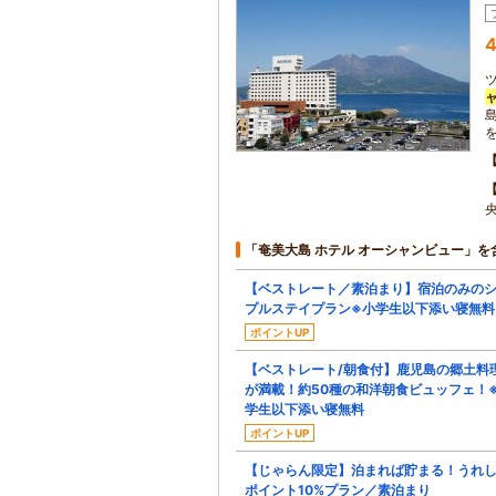
4
「奄美大島 ホテル オーシャンビュー」を
【ベストレート／素泊まり】宿泊のみの
プルステイプラン※小学生以下添い寝無料
ポイントUP
【ベストレート/朝食付】鹿児島の郷土料
が満載！約50種の和洋朝食ビュッフェ！
学生以下添い寝無料
ポイントUP
【じゃらん限定】泊まれば貯まる！うれ
ポイント10%プラン／素泊まり