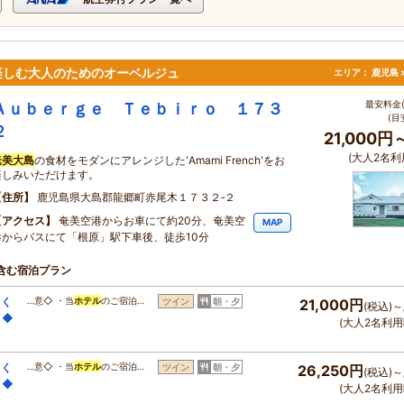
楽しむ大人のためのオーベルジュ
エリア：
鹿児島 
最安料金(
Ａｕｂｅｒｇｅ Ｔｅｂｉｒｏ １７３
(目
２
21,000円
(大人2名利
奄美大島
の食材をモダンにアレンジした'Amami French'をお
楽しみいただけます。
住所
鹿児島県大島郡龍郷町赤尾木１７３２‐２
アクセス
奄美空港からお車にて約20分、奄美空
MAP
港からバスにて「根原」駅下車後、徒歩10分
含む宿泊プラン
しく
…意◇ ・当
ホテル
のご宿泊…
ツイン
朝・夕
21,000円
(税込)～
イ◆
(大人2名利用
しく
…意◇ ・当
ホテル
のご宿泊…
ツイン
朝・夕
26,250円
(税込)～
イ◆
(大人2名利用