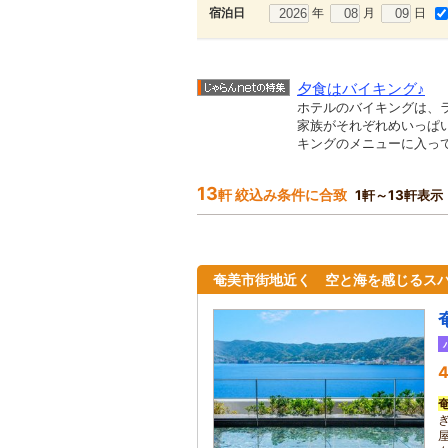
年
月
日
宿泊日
夕食はバイキング♪
ホテルのバイキングは、
家族がそれぞれめいっぱ
キングのメニューに入って
13
軒 絞込み条件に合致
1軒～13軒表示
奄美市街地近く 空と海を感じるス
4