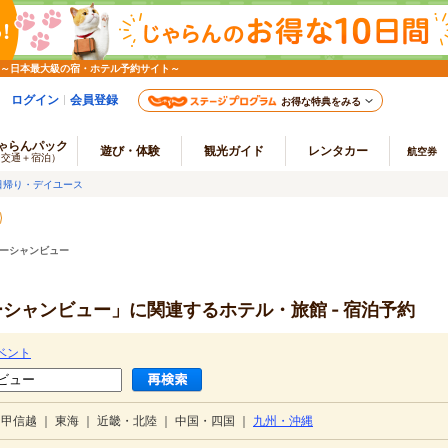
 ～日本最大級の宿・ホテル予約サイト～
ログイン
会員登録
お得な特典をみる
ゃらんパック
遊び・体験
観光ガイド
レンタカー
航空券
（交通＋宿泊）
日帰り・デイユース
オーシャンビュー
ーシャンビュー」に関連するホテル・旅館 - 宿泊予約
ベント
・甲信越
｜
東海
｜
近畿・北陸
｜
中国・四国
｜
九州・沖縄