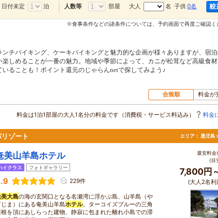
日付未定
泊
部屋
大人
名 子供
0名
人数等
※食事条件などの諸条件については、予約画面で再度ご確認く
ランチバイキング、ケーキバイキングと魅力的な企画が様々ありますが、宿泊
い楽しめることが一番の魅力。地域や季節によって、カニが松茸など高級食材
いることも！ポイント還元のじゃらんnetで探してみよう♪
合致順
料金が
料金は1泊1部屋の大人1名分の料金です（消費税・サービス料込み）
料金
パリゾート
エリア：
鹿児島 
最安料金(
奄美山羊島ホテル
(目
ハイクラス
フォトギャラリー
7,800円
.9
229件
(大人2名利
奄美大島
の海の玄関口となる名瀬湾に浮かぶ島、山羊島（や
ぎじま）にある奄美山羊島
ホテル
。ターコイズブルーの三角
屋根を頂にあしらった建物、静寂に包まれた離れ小島での滞