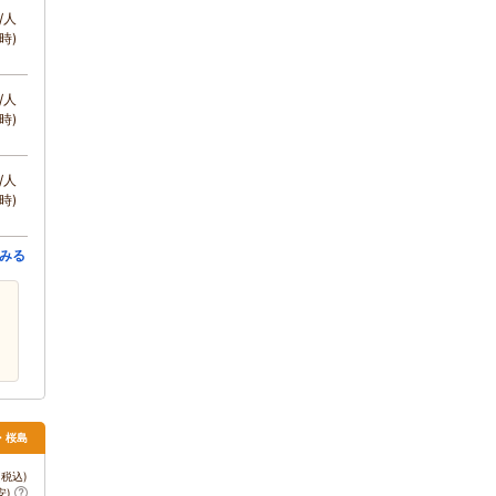
/人
時)
/人
時)
/人
時)
みる
・桜島
税込)
安)