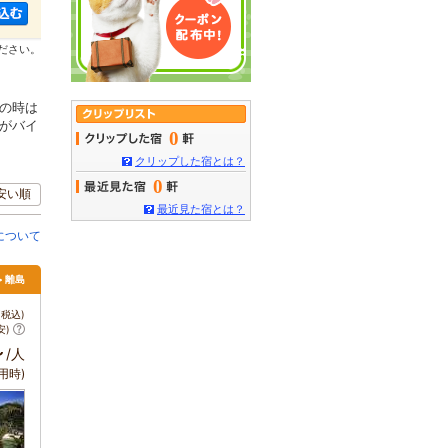
ださい。
の時は
がバイ
0
クリップした宿とは？
0
安い順
最近見た宿とは？
について
> 離島
税込)
安)
～
/人
用時)