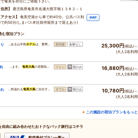
在で奄美を存分にご堪能下さい。
住所
鹿児島県奄美市名瀬大熊字鳩１３８２－１
アクセス
奄美空港から車で約40分。公共バス利
MAP
用で約50分(しまバス本社前停留所まで迎えあり)
含む宿泊プラン
たり
…ある山羊島
ホテル
は、繁華…
和洋室
食事なし
25,300円
(税込)～
(大人2名利用
約
…ます。
奄美大島
の雰囲気…
ツイン
朝のみ
16,880円
(税込)～
(大人2名利用
まれ
…然溢れる
奄美大島
に自生す…
ダブル
朝のみ
10,780円
(税込)～
）
(大人2名利用
この施設の宿泊プランをもっと
を自由に組み合わせたおトクなパック旅行はコチラ
航空券付プラン一覧へ