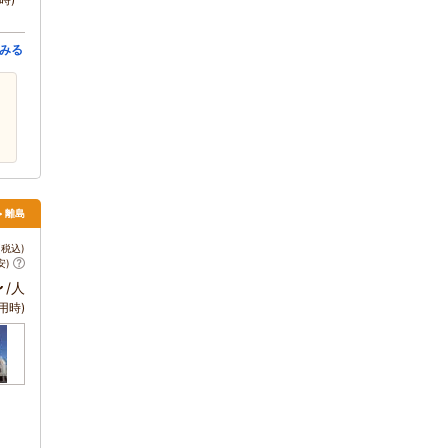
みる
> 離島
税込)
安)
～
/人
用時)