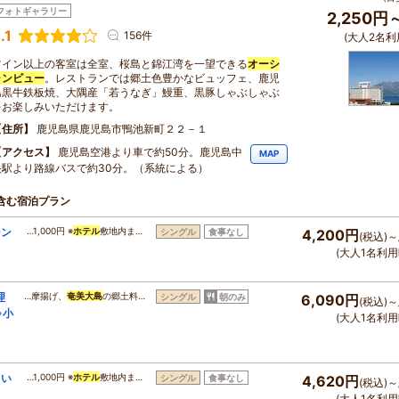
フォトギャラリー
2,250円
.1
156件
(大人2名利
ツイン以上の客室は全室、桜島と錦江湾を一望できる
オーシ
ャンビュー
。レストランでは郷土色豊かなビュッフェ、鹿児
島黒牛鉄板焼、大隅産「若うなぎ」鰻重、黒豚しゃぶしゃぶ
をお楽しみいただけます。
住所
鹿児島県鹿児島市鴨池新町２２－１
アクセス
鹿児島空港より車で約50分。鹿児島中
MAP
央駅より路線バスで約30分。（系統による）
含む宿泊プラン
シン
…1,000円 ※
ホテル
敷地内ま…
シングル
食事なし
4,200円
(税込)～
(大人1名利用
理
…摩揚げ、
奄美大島
の郷土料…
シングル
朝のみ
6,090円
(税込)～
※小
(大人1名利用
しい
…1,000円 ※
ホテル
敷地内ま…
シングル
食事なし
4,620円
(税込)～
(大人1名利用