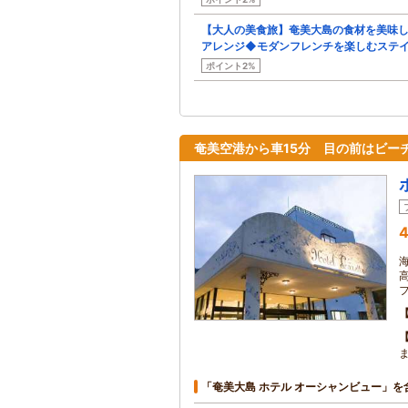
【大人の美食旅】奄美大島の食材を美味
アレンジ◆モダンフレンチを楽しむステ
ポイント2%
奄美空港から車15分 目の前はビー
4
「奄美大島 ホテル オーシャンビュー」を