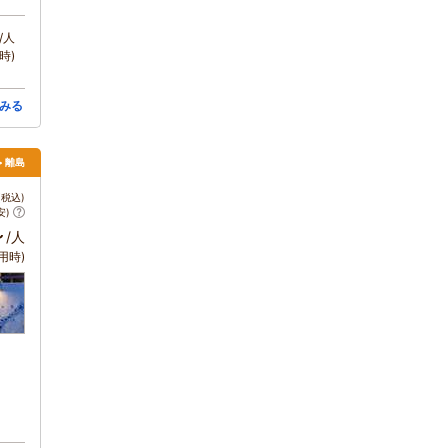
/人
時)
みる
> 離島
税込)
安)
～
/人
用時)