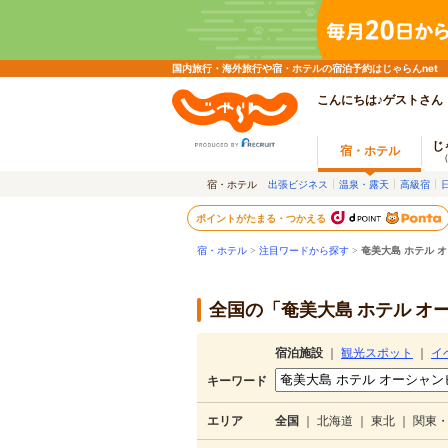
国内旅行・海外旅行や宿・ホテルの宿泊予約はじゃらんnet
こんにちは♪ゲストさん
じ
宿・ホテル
宿・ホテル
出張ビジネス
温泉・露天
高級宿
ポイントがたまる・つかえる
宿・ホテル
>
注目ワードから探す
>
奄美大島 ホテル 
全国の「奄美大島 ホテル オ
宿泊施設
｜
観光スポット
｜
イ
キーワード
エリア
全国
｜
北海道
｜
東北
｜
関東