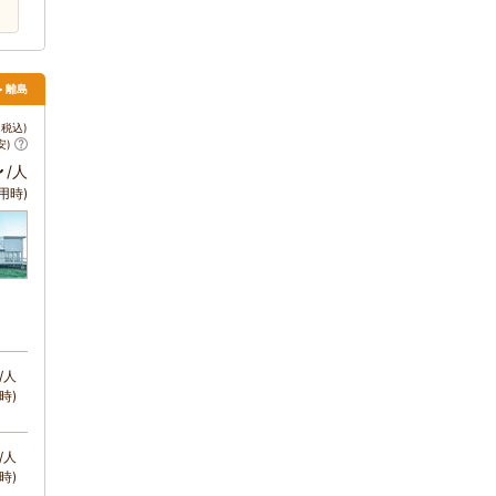
> 離島
税込)
安)
～
/人
用時)
/人
時)
/人
時)