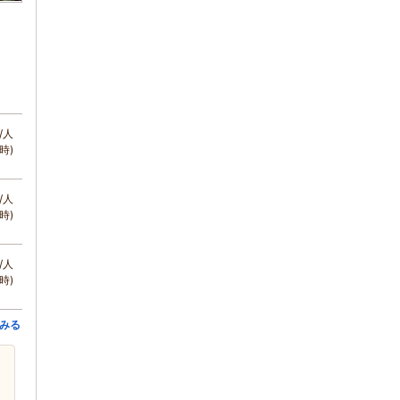
/人
時)
/人
時)
/人
時)
みる