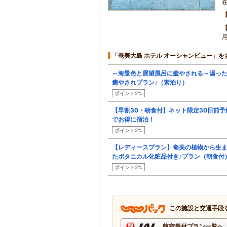
「奄美大島 ホテル オーシャンビュー」を
～海景色と展望風呂に癒やされる～湯っ
癒やされプラン♪（素泊り）
ポイント2%
【早割30・朝食付】ネット限定30日前予
でお得に宿泊！
ポイント2%
【レディースプラン】奄美の植物から生
たボタニカル化粧品付き♪プラン（朝食付
ポイント2%
この施設と交通手段
航空券付プラン一覧へ