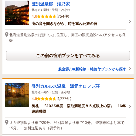
登別温泉郷 滝乃家
北海道>洞爺・登別・苫小牧
4.6
(754件)
滝の音を聞きながら、時を重ねた旅の宿
北海道登別温泉のほぼ中央に位置し、周囲の観光施設へのアクセスも良
好
この宿の宿泊プランをすべてみる
航空券/JR新幹線・特急付プランから探す
登別カルルス温泉 湯元オロフレ荘
北海道>洞爺・登別・苫小牧
4.5
(1,777件)
御礼 『2025年度 宿泊満足度８５点以上の宿』 16年
連続獲得！
ＪＲ登別駅より車で20分。登別温泉より車で10分。 登別東ICより車で
15分。 無料送迎あり（要予約）