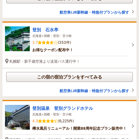
航空券/JR新幹線・特急付プランから探す
登別 石水亭
北海道>洞爺・登別・苫小牧
3.7
(353件)
お得なクーポン配布中！
札幌駅・新千歳空港より送迎バス運行中！
この宿の宿泊プランをすべてみる
航空券/JR新幹線・特急付プランから探す
登別温泉 登別グランドホテル
北海道>洞爺・登別・苫小牧
4.3
(6,225件)
樽水風呂リニューアル！開業88周年記念プラン販売中！