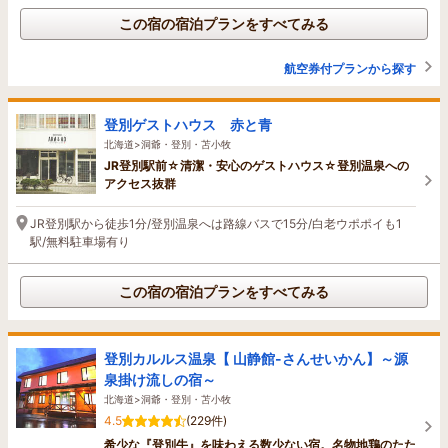
この宿の宿泊プランをすべてみる
航空券付プランから探す
登別ゲストハウス 赤と青
北海道>洞爺・登別・苫小牧
JR登別駅前☆清潔・安心のゲストハウス☆登別温泉への
アクセス抜群
JR登別駅から徒歩1分/登別温泉へは路線バスで15分/白老ウポポイも1
駅/無料駐車場有り
この宿の宿泊プランをすべてみる
登別カルルス温泉【 山静館-さんせいかん】～源
泉掛け流しの宿～
北海道>洞爺・登別・苫小牧
4.5
(229件)
希少な『登別牛』を味わえる数少ない宿。名物地鶏のたた