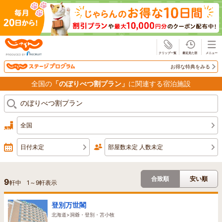
じゃらん
お得な特典をみる
全国の
「のぼりべつ割プラン」
に関連する宿泊施設
全国
日付未定
部屋数未定 人数未定
合致順
安い順
9
軒中
1
～
9
軒表示
登別万世閣
北海道>洞爺・登別・苫小牧