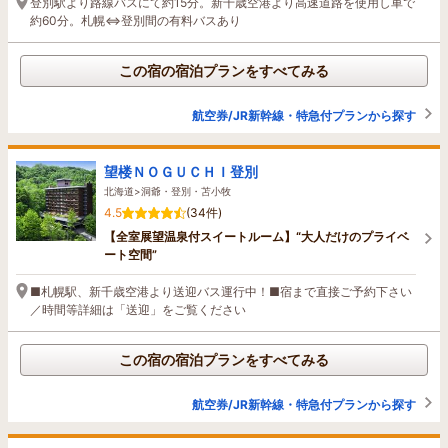
登別駅より路線バスにて約15分。新千歳空港より高速道路を使用し車で
約60分。札幌⇔登別間の有料バスあり
この宿の宿泊プランをすべてみる
航空券/JR新幹線・特急付プランから探す
望楼ＮＯＧＵＣＨＩ登別
北海道>洞爺・登別・苫小牧
4.5
(34件)
【全室展望温泉付スイートルーム】“大人だけのプライベ
ート空間”
■札幌駅、新千歳空港より送迎バス運行中！■宿まで直接ご予約下さい
／時間等詳細は「送迎」をご覧ください
この宿の宿泊プランをすべてみる
航空券/JR新幹線・特急付プランから探す