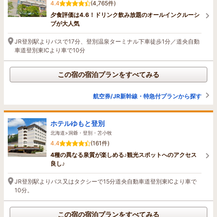
4.4
(4,765件)
夕食評価は4.6！ドリンク飲み放題のオールインクルーシ
ブが大人気
JR登別駅よりバスで17分、登別温泉ターミナル下車徒歩1分／道央自動
車道登別東ICより車で10分
この宿の宿泊プランをすべてみる
航空券/JR新幹線・特急付プランから探す
ホテルゆもと登別
北海道>洞爺・登別・苫小牧
4.4
(161件)
4種の異なる泉質が楽しめる♪観光スポットへのアクセス
良し♪
JR登別駅よりバス又はタクシーで15分道央自動車道登別東ICより車で
10分。
この宿の宿泊プランをすべてみる