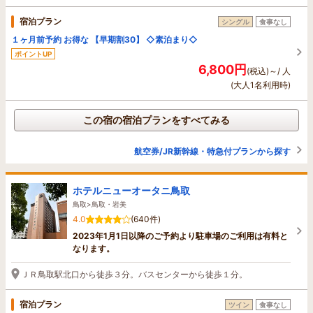
宿泊プラン
シングル
食事なし
１ヶ月前予約 お得な 【早期割30】 ◇素泊まり◇
ポイントUP
6,800円
(税込)～/ 人
(大人1名利用時)
この宿の宿泊プランをすべてみる
航空券/JR新幹線・特急付プランから探す
ホテルニューオータニ鳥取
鳥取>鳥取・岩美
4.0
(640件)
2023年1月1日以降のご予約より駐車場のご利用は有料と
なります。
ＪＲ鳥取駅北口から徒歩３分。バスセンターから徒歩１分。
宿泊プラン
ツイン
食事なし