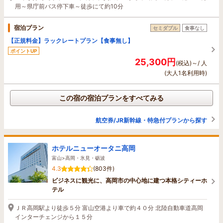
用～県庁前バス停下車～徒歩にて約10分
宿泊プラン
セミダブル
食事なし
【正規料金】ラックレートプラン【食事無し】
ポイントUP
25,300円
(税込)～/ 人
(大人1名利用時)
この宿の宿泊プランをすべてみる
航空券/JR新幹線・特急付プランから探す
ホテルニューオータニ高岡
富山>高岡・氷見・砺波
4.3
(803件)
ビジネスに観光に、高岡市の中心地に建つ本格シティーホ
テル
ＪＲ高岡駅より徒歩５分 富山空港より車で約４０分 北陸自動車道高岡
インターチェンジから１５分