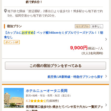
鉄で約5分！
地下鉄七隈線「渡辺通駅」2番出口より徒歩1分！博多駅から地下鉄で約
5分。福岡空港から地下鉄で約20分。
宿泊プラン
セミダブル
食事なし
【カップルに
おすすめ
】ベッド幅140cmセミダブルでリーズナブル！！朝
食なし
ポイントUP
9,900円
(税込)～/ 人
(大人2名利用時)
この宿の宿泊プランをすべてみる
航空券/JR新幹線・特急付プランから探す
ホテルニューオータニ長岡
新潟>柏崎・寺泊・長岡・魚沼（湯之谷）
4.3
(1,606件)
長岡駅東口徒歩1分♪焼きたてパンや五十六カレー贅沢ブッ