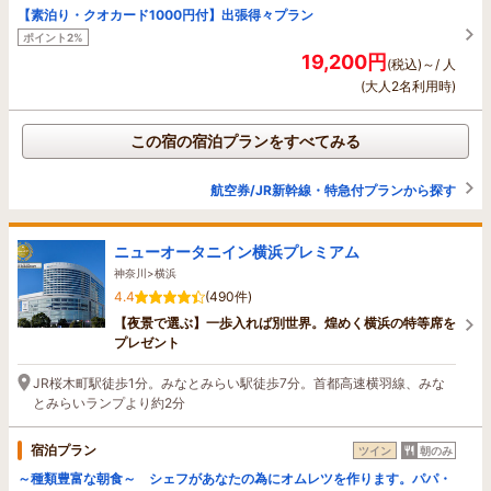
【素泊り・クオカード1000円付】出張得々プラン
ポイント2%
19,200円
(税込)～/ 人
(大人2名利用時)
この宿の宿泊プランをすべてみる
航空券/JR新幹線・特急付プランから探す
ニューオータニイン横浜プレミアム
神奈川>横浜
4.4
(490件)
【夜景で選ぶ】一歩入れば別世界。煌めく横浜の特等席を
プレゼント
JR桜木町駅徒歩1分。みなとみらい駅徒歩7分。首都高速横羽線、みな
とみらいランプより約2分
宿泊プラン
ツイン
朝のみ
～種類豊富な朝食～ シェフがあなたの為にオムレツを作ります。パパ・