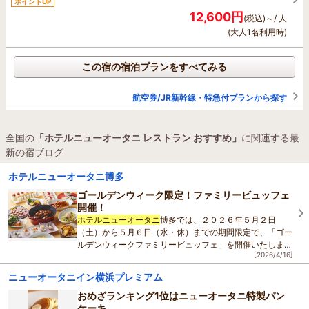
ポイントUP
12,600円
(税込)～/ 人
(大人1名利用時)
この宿の宿泊プランをすべてみる
航空券/JR新幹線・特急付プランから探す
全国の
「ホテルニューオータニ レストラン おすすめ」
に関連する最
新の宿ブログ
ホテルニューオータニ博多
ゴールデンウィーク限定！ファミリービュッフェ
開催！
ホテルニューオータニ
博多では、２０２６年５月２日
（土）から５月６日（水・休）までの期間限定で、「ゴー
ルデンウィークファミリービュッフェ」を開催いたしま
[2026/4/16]
す。
本フェアでは、博多もつ鍋や北九州名物の焼きカ
ニューオータニイン横浜プレミアム
おめざランキング1位はニューオータニ特製パン
ケーキ