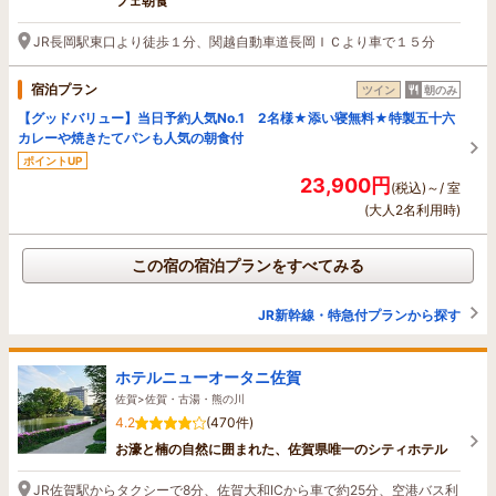
フェ朝食
JR長岡駅東口より徒歩１分、関越自動車道長岡ＩＣより車で１５分
宿泊プラン
ツイン
朝のみ
【グッドバリュー】当日予約人気No.1 2名様★添い寝無料★特製五十六
カレーや焼きたてパンも人気の朝食付
ポイントUP
23,900円
(税込)～/ 室
(大人2名利用時)
この宿の宿泊プランをすべてみる
JR新幹線・特急付プランから探す
ホテルニューオータニ佐賀
佐賀>佐賀・古湯・熊の川
4.2
(470件)
お濠と楠の自然に囲まれた、佐賀県唯一のシティホテル
JR佐賀駅からタクシーで8分、佐賀大和ICから車で約25分、空港バス利