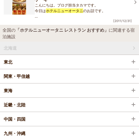
こんにちは。ブログ担当タカマです。
今日は
ホテルニューオータニ
のお話です。
[2011/12/31]
TBS系列で放送している「はなまるマーケット」。
12月28日の放送で今年のおめざランキングベスト10が発
全国の
「ホテルニューオータニ レストラン おすすめ」
に関連する宿
表され、小倉優子さんがお
泊施設
北海道
東北
関東・甲信越
東海
近畿・北陸
中国・四国
九州・沖縄