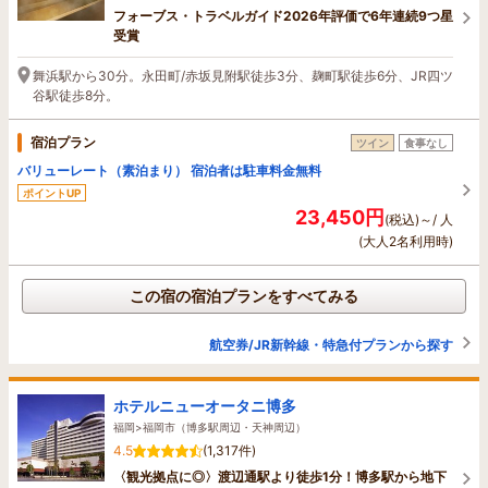
フォーブス・トラベルガイド2026年評価で6年連続9つ星
受賞
舞浜駅から30分。永田町/赤坂見附駅徒歩3分、麹町駅徒歩6分、JR四ツ
谷駅徒歩8分。
宿泊プラン
ツイン
食事なし
バリューレート（素泊まり） 宿泊者は駐車料金無料
ポイントUP
23,450円
(税込)～/ 人
(大人2名利用時)
この宿の宿泊プランをすべてみる
航空券/JR新幹線・特急付プランから探す
ホテルニューオータニ博多
福岡>福岡市（博多駅周辺・天神周辺）
4.5
(1,317件)
〈観光拠点に◎〉渡辺通駅より徒歩1分！博多駅から地下