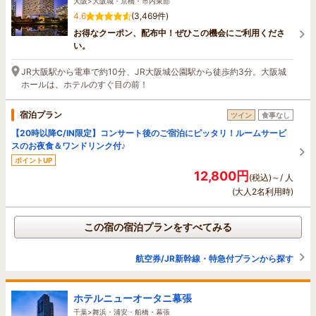
大阪>大阪城・京橋・市内東部
4.6
(3,469件)
お得なクーポン、配布中！ぜひこの機会にご利用くださ
い。
JR大阪駅から電車で約10分、JR大阪城公園駅から徒歩約3分。大阪城
ホールは、ホテルのすぐ目の前！
宿泊プラン
ツイン
食事なし
【20時以降C/IN限定】コンサート後のご宿泊にピッタリ！ルームサービ
スのお夜食＆ワンドリンク付♪
ポイントUP
12,800円
(税込)～/ 人
(大人2名利用時)
この宿の宿泊プランをすべてみる
航空券/JR新幹線・特急付プランから探す
ホテルニューオータニ幕張
千葉>舞浜・浦安・船橋・幕張