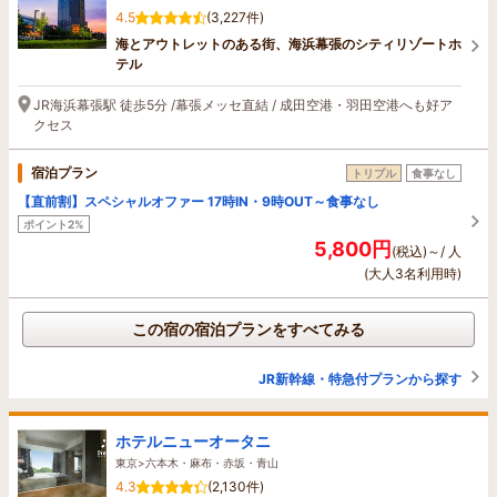
4.5
(3,227件)
海とアウトレットのある街、海浜幕張のシティリゾートホ
テル
JR海浜幕張駅 徒歩5分 /幕張メッセ直結 / 成田空港・羽田空港へも好ア
クセス
宿泊プラン
トリプル
食事なし
【直前割】スペシャルオファー 17時IN・9時OUT～食事なし
ポイント2%
5,800円
(税込)～/ 人
(大人3名利用時)
この宿の宿泊プランをすべてみる
JR新幹線・特急付プランから探す
ホテルニューオータニ
東京>六本木・麻布・赤坂・青山
4.3
(2,130件)