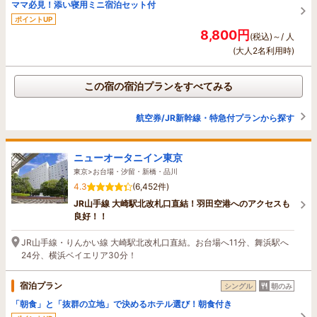
ママ必見！添い寝用ミニ宿泊セット付
ポイントUP
8,800円
(税込)～/ 人
(大人2名利用時)
この宿の宿泊プランをすべてみる
航空券/JR新幹線・特急付プランから探す
ニューオータニイン東京
東京>お台場・汐留・新橋・品川
4.3
(6,452件)
JR山手線 大崎駅北改札口直結！羽田空港へのアクセスも
良好！！
JR山手線・りんかい線 大崎駅北改札口直結。お台場へ11分、舞浜駅へ
24分、横浜ベイエリア30分！
宿泊プラン
シングル
朝のみ
「朝食」と「抜群の立地」で決めるホテル選び！朝食付き