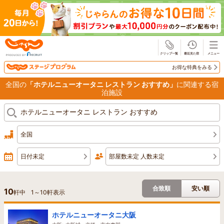
じゃらん
お得な特典をみる
全国の
「ホテルニューオータニ レストラン おすすめ」
に関連する宿
泊施設
全国
日付未定
部屋数未定 人数未定
合致順
安い順
10
軒中
1
～
10
軒表示
ホテルニューオータニ大阪