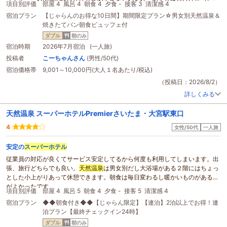
項目別評価
部屋 4
風呂 4
朝食 4
夕食 -
接客 3
清潔感 4
朝食は家族連れでごった返してたが、カウンターに座れた。大分ローカル料理
宿泊プラン
【じゃらんのお得な10日間】期間限定プラン☆男女別天然温泉＆
も少しあり、それなりに楽しめる。朝カレーは中々の美味でした。
焼きたてパン朝食ビュッフェ付
ダブル
朝のみ
宿泊時期
2026年7月宿泊 (一人旅)
投稿者
こーちゃんさん
(男性/50代)
宿泊価格帯
9,001～10,000円(大人１名あたり/税込)
（投稿日：2026/8/2）
詳しくみる
天然温泉 スーパーホテルPremierさいたま・大宮駅東口
4
女性/50代
一人旅
安定の
スーパーホテル
従業員の対応が良くてサービス安定してるから何度も利用してしまいます。出
張、旅行どちらでも良い。
天然温泉
は男女別だし大浴場がある２階にはちょっ
とした小上がりあって休憩できます。朝食は毎日変わるし暖かいものがあるの
がよかったです。
項目別評価
部屋 4
風呂 5
朝食 4
夕食 -
接客 5
清潔感 4
宿泊プラン
◆◆朝食付き◆◆【じゃらん限定】【連泊】2泊以上でお得！連
泊プラン【最終チェックイン24時】
ダブル
朝のみ