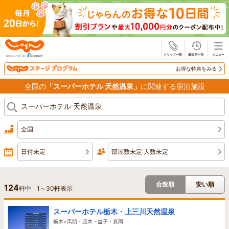
じゃらん
お得な特典をみる
全国の
「スーパーホテル 天然温泉」
に関連する宿泊施設
全国
日付未定
部屋数未定 人数未定
合致順
安い順
124
軒中
1
～
30
軒表示
スーパーホテル栃木・上三川天然温泉
栃木>馬頭・茂木・益子・真岡