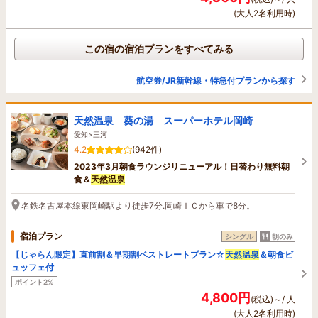
(大人2名利用時)
この宿の宿泊プランをすべてみる
航空券/JR新幹線・特急付プランから探す
天然温泉 葵の湯 スーパーホテル岡崎
愛知>三河
4.2
(942件)
2023年3月朝食ラウンジリニューアル！日替わり無料朝
食＆
天然温泉
名鉄名古屋本線東岡崎駅より徒歩7分.岡崎ＩＣから車で8分。
宿泊プラン
シングル
朝のみ
【じゃらん限定】直前割＆早期割ベストレートプラン☆
天然温泉
＆朝食ビ
ュッフェ付
ポイント2%
4,800円
(税込)～/ 人
(大人2名利用時)