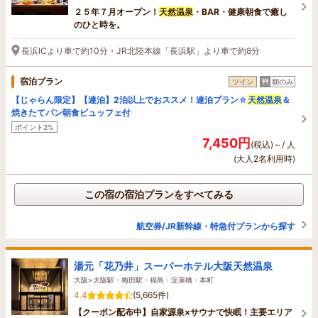
２５年７月オープン！
天然温泉
・BAR・健康朝食で癒し
のひと時を。
長浜ICより車で約10分・JR北陸本線「長浜駅」より車で約8分
宿泊プラン
ツイン
朝のみ
【じゃらん限定】【連泊】2泊以上でおススメ！連泊プラン☆
天然温泉
＆
焼きたてパン朝食ビュッフェ付
ポイント2%
7,450円
(税込)～/ 人
(大人2名利用時)
この宿の宿泊プランをすべてみる
航空券/JR新幹線・特急付プランから探す
湯元「花乃井」スーパーホテル大阪天然温泉
大阪>大阪駅・梅田駅・福島・淀屋橋・本町
4.4
(5,665件)
【クーポン配布中】自家源泉×サウナで快眠！主要エリア