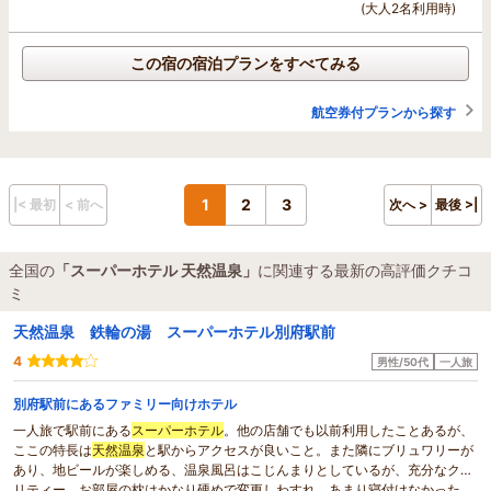
(大人2名利用時)
この宿の宿泊プランをすべてみる
航空券付プランから探す
1
2
3
|< 最初
< 前へ
次へ >
最後 >|
全国の
「スーパーホテル 天然温泉」
に関連する最新の高評価クチコ
ミ
天然温泉 鉄輪の湯 スーパーホテル別府駅前
4
男性/50代
一人旅
別府駅前にあるファミリー向けホテル
一人旅で駅前にある
スーパーホテル
。他の店舗でも以前利用したことあるが、
ここの特長は
天然温泉
と駅からアクセスが良いこと。また隣にブリュワリーが
あり、地ビールが楽しめる、温泉風呂はこじんまりとしているが、充分なクオ
リティー。お部屋の枕はかなり硬めで変更しわすれ、あまり寝付けなかった。