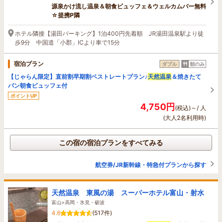
源泉かけ流し温泉＆朝食ビュッフェ＆ウェルカムバー無料
☆提携P隣
ホテル隣接【湯田パーキング】1泊400円先着順 JR湯田温泉駅より徒
歩9分 中国道「小郡」ICより車で15分
宿泊プラン
ダブル
朝のみ
【じゃらん限定】直前割早期割ベストレートプラン♪
天然温泉
＆焼きたて
パン朝食ビュッフェ付
ポイントUP
4,750円
(税込)～/ 人
(大人2名利用時)
この宿の宿泊プランをすべてみる
航空券/JR新幹線・特急付プランから探す
天然温泉 東風の湯 スーパーホテル富山・射水
富山>高岡・氷見・砺波
4.6
(517件)