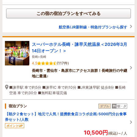
この宿の宿泊プランをすべてみる
航空券/JR新幹線・特急付プランから探す
スーパーホテル長崎・諫早天然温泉＜2026年3月
14日オープン！＞
長崎>長崎
4.5
(117件)
長崎市・雲仙市・島原市にアクセス抜群！長崎旅行の中継
地に最適♪
■諫早駅 車で約5分 ■諫早IC 車で約10分 ■JR東諫早駅 徒歩8分 ■長崎
空港 車で約30分 ■無料駐車場完備
宿泊プラン
ダブル
朝・夕
【朝夕２食セット】地元で人気！提携飲食店コラボ企画♪5000円分お食事
券セット/人数
ポイントUP
10,500円
(税込)～/ 人