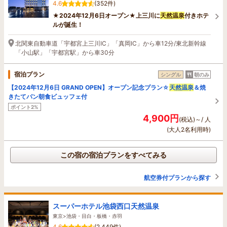
4.6
(352件)
★2024年12月6日オープン★上三川に
天然温泉
付きホテ
ルが誕生！
北関東自動車道「宇都宮上三川IC」「真岡IC」から車12分/東北新幹線
「小山駅」「宇都宮駅」から車30分
宿泊プラン
シングル
朝のみ
【2024年12月6日 GRAND OPEN】オープン記念プラン☆
天然温泉
＆焼
きたてパン朝食ビュッフェ付
ポイント2%
4,900円
(税込)～/ 人
(大人2名利用時)
この宿の宿泊プランをすべてみる
航空券付プランから探す
スーパーホテル池袋西口天然温泉
東京>池袋・目白・板橋・赤羽
4.6
(2,449件)