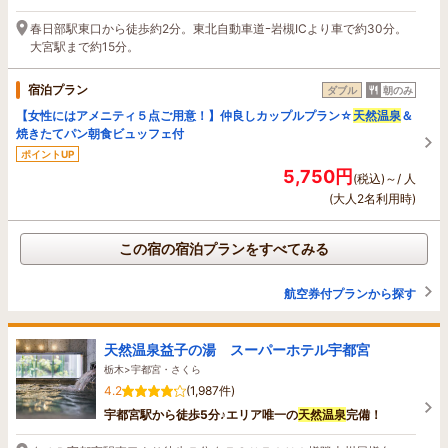
春日部駅東口から徒歩約2分。東北自動車道ｰ岩槻ICより車で約30分。
大宮駅まで約15分。
宿泊プラン
ダブル
朝のみ
【女性にはアメニティ５点ご用意！】仲良しカップルプラン☆
天然温泉
＆
焼きたてパン朝食ビュッフェ付
ポイントUP
5,750円
(税込)～/ 人
(大人2名利用時)
この宿の宿泊プランをすべてみる
航空券付プランから探す
天然温泉益子の湯 スーパーホテル宇都宮
栃木>宇都宮・さくら
4.2
(1,987件)
宇都宮駅から徒歩5分♪エリア唯一の
天然温泉
完備！