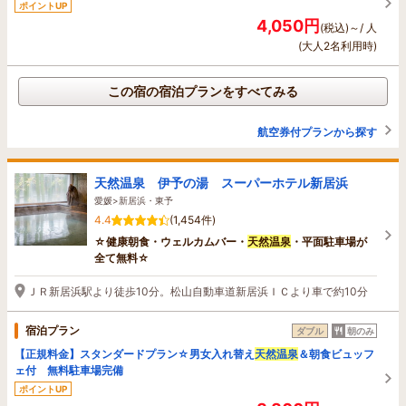
ポイントUP
4,050円
(税込)～/ 人
(大人2名利用時)
この宿の宿泊プランをすべてみる
航空券付プランから探す
天然温泉 伊予の湯 スーパーホテル新居浜
愛媛>新居浜・東予
4.4
(1,454件)
☆健康朝食・ウェルカムバー・
天然温泉
・平面駐車場が
全て無料☆
ＪＲ新居浜駅より徒歩10分。松山自動車道新居浜ＩＣより車で約10分
宿泊プラン
ダブル
朝のみ
【正規料金】スタンダードプラン☆男女入れ替え
天然温泉
＆朝食ビュッフ
ェ付 無料駐車場完備
ポイントUP