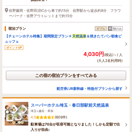
佐野藤岡・佐野田沼ICから車で約15分 佐野駅から徒歩約8分 フラワ
ーパーク・佐野アウトレットまで約15分
宿泊プラン
ダブル
朝のみ
【チェーンホテル特集】期間限定プラン☆
天然温泉
＆焼きたてパン朝食ビ
ュッフェ
ポイントUP
4,030円
(税込)～/ 人
(大人2名利用時)
この宿の宿泊プランをすべてみる
航空券/JR新幹線・特急付プランから探す
スーパーホテル埼玉・春日部駅前天然温泉
埼玉>越谷・草加
4.5
(609件)
駐車場は70台が収容可能となりました！しかも定額で出
入りが自由♪