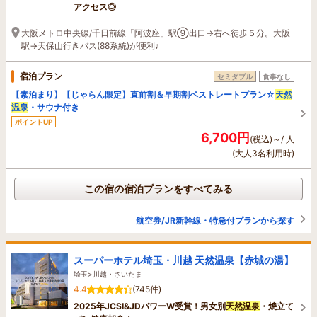
アクセス◎
大阪メトロ中央線/千日前線「阿波座」駅⑨出口→右へ徒歩５分。大阪
駅→天保山行きバス(88系統)が便利♪
宿泊プラン
セミダブル
食事なし
【素泊まり】【じゃらん限定】直前割＆早期割ベストレートプラン☆
天然
温泉
・サウナ付き
ポイントUP
6,700円
(税込)～/ 人
(大人3名利用時)
この宿の宿泊プランをすべてみる
航空券/JR新幹線・特急付プランから探す
スーパーホテル埼玉・川越 天然温泉【赤城の湯】
埼玉>川越・さいたま
4.4
(745件)
2025年JCSI&JDパワーW受賞！男女別
天然温泉
・焼立て