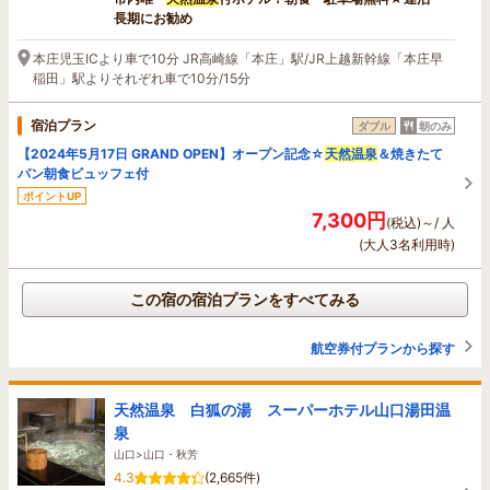
長期にお勧め
本庄児玉ICより車で10分 JR高崎線「本庄」駅/JR上越新幹線「本庄早
稲田」駅よりそれぞれ車で10分/15分
宿泊プラン
ダブル
朝のみ
【2024年5月17日 GRAND OPEN】オープン記念☆
天然温泉
＆焼きたて
パン朝食ビュッフェ付
ポイントUP
7,300円
(税込)～/ 人
(大人3名利用時)
この宿の宿泊プランをすべてみる
航空券付プランから探す
天然温泉 白狐の湯 スーパーホテル山口湯田温
泉
山口>山口・秋芳
4.3
(2,665件)