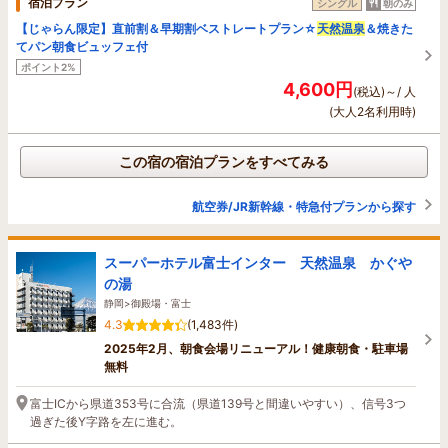
宿泊プラン
シングル
朝のみ
【じゃらん限定】直前割＆早期割ベストレートプラン☆
天然温泉
＆焼きた
てパン朝食ビュッフェ付
ポイント2%
4,600円
(税込)～/ 人
(大人2名利用時)
この宿の宿泊プランをすべてみる
航空券/JR新幹線・特急付プランから探す
スーパーホテル富士インター 天然温泉 かぐや
の湯
静岡>御殿場・富士
4.3
(1,483件)
2025年2月、朝食会場リニューアル！健康朝食・駐車場
無料
富士ICから県道353号に合流（県道139号と間違いやすい）、信号3つ
過ぎた後Y字路を左に進む。