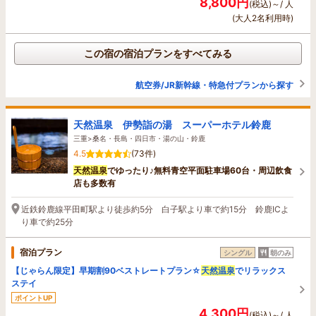
8,800円
(税込)～/ 人
(大人2名利用時)
この宿の宿泊プランをすべてみる
航空券/JR新幹線・特急付プランから探す
天然温泉 伊勢詣の湯 スーパーホテル鈴鹿
三重>桑名・長島・四日市・湯の山・鈴鹿
4.5
(73件)
天然温泉
でゆったり♪無料青空平面駐車場60台・周辺飲食
店も多数有
近鉄鈴鹿線平田町駅より徒歩約5分 白子駅より車で約15分 鈴鹿ICよ
り車で約25分
宿泊プラン
シングル
朝のみ
【じゃらん限定】早期割90ベストレートプラン☆
天然温泉
でリラックス
ステイ
ポイントUP
4,300円
(税込)～/ 人