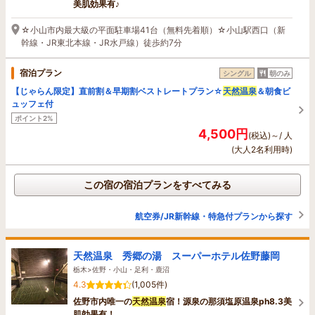
美肌効果有♪
☆小山市内最大級の平面駐車場41台（無料先着順）☆小山駅西口（新
幹線・JR東北本線・JR水戸線）徒歩約7分
宿泊プラン
シングル
朝のみ
【じゃらん限定】直前割＆早期割ベストレートプラン☆
天然温泉
＆朝食ビ
ュッフェ付
ポイント2%
4,500円
(税込)～/ 人
(大人2名利用時)
この宿の宿泊プランをすべてみる
航空券/JR新幹線・特急付プランから探す
天然温泉 秀郷の湯 スーパーホテル佐野藤岡
栃木>佐野・小山・足利・鹿沼
4.3
(1,005件)
佐野市内唯一の
天然温泉
宿！源泉の那須塩原温泉ph8.3美
肌効果有！