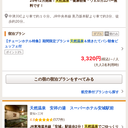
25年12月開業！
天然温泉
・健康朝食・ウェルカムバー無
料です！
中津川ICより車で約１０分。JR中央本線 美乃坂本駅より車で約3分、徒
歩約20分。
宿泊プラン
ダブル
朝のみ
【チェーンホテル特集】期間限定プラン☆
天然温泉
＆焼きたてパン朝食ビ
ュッフェ付
ポイント2%
3,320円
(税込)～/ 人
(大人2名利用時)
この宿の宿泊プランをすべてみる
航空券付プランから探す
天然温泉 安祥の湯 スーパーホテル安城駅前
愛知>三河
4.6
(177件)
JR東海道本線「安城」駅徒歩2分！
天然温泉
でごゆっくり