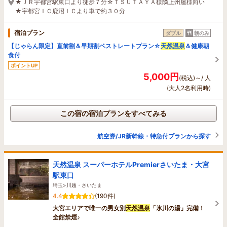
★ＪＲ宇都宮駅東口より徒歩７分☆ＴＳＵＴＡＹＡ様隣上州屋様向い
★宇都宮ＩＣ鹿沼ＩＣより車で約３０分
宿泊プラン
ダブル
朝のみ
【じゃらん限定】直前割＆早期割ベストレートプラン☆
天然温泉
＆健康朝
食付
ポイントUP
5,000円
(税込)～/ 人
(大人2名利用時)
この宿の宿泊プランをすべてみる
航空券/JR新幹線・特急付プランから探す
天然温泉 スーパーホテルPremierさいたま・大宮
駅東口
埼玉>川越・さいたま
4.4
(190件)
大宮エリアで唯一の男女別
天然温泉
「氷川の湯」完備！
全館禁煙♪