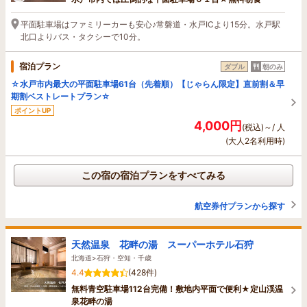
平面駐車場はファミリーカーも安心♪常磐道・水戸ICより15分。水戸駅
北口よりバス・タクシーで10分。
宿泊プラン
ダブル
朝のみ
☆水戸市内最大の平面駐車場61台（先着順）【じゃらん限定】直前割＆早
期割ベストレートプラン☆
ポイントUP
4,000円
(税込)～/ 人
(大人2名利用時)
この宿の宿泊プランをすべてみる
航空券付プランから探す
天然温泉 花畔の湯 スーパーホテル石狩
北海道>石狩・空知・千歳
4.4
(428件)
無料青空駐車場112台完備！敷地内平面で便利★定山渓温
泉花畔の湯