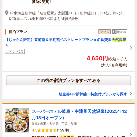
賞3位受賞！
JR東海道新幹線『名古屋駅』太閤通り口（新幹線口）より徒歩約7分、
駅直結エスカ地下街E7出口より徒歩約5分
宿泊プラン
ダブル
朝のみ
【じゃらん限定】直前割＆早期割ベストレートプラン☆名駅贅沢
天然温泉
☆
ポイント2%
4,650円
(税込)～/ 人
(大人2名利用時)
この宿の宿泊プランをすべてみる
航空券/JR新幹線・特急付プランから探す
スーパーホテル岐阜・中津川天然温泉(2025年12
月18日オープン)
岐阜>恵那・多治見・可児・加茂
4.5
(159件)