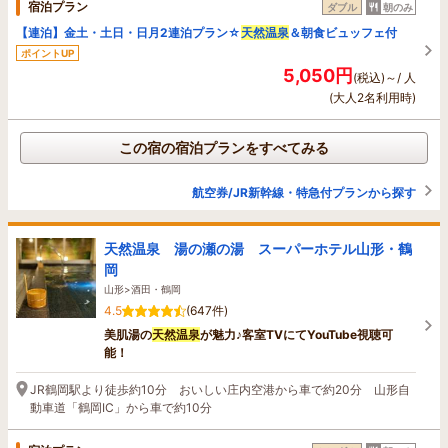
宿泊プラン
ダブル
朝のみ
【連泊】金土・土日・日月2連泊プラン☆
天然温泉
＆朝食ビュッフェ付
ポイントUP
5,050円
(税込)～/ 人
(大人2名利用時)
この宿の宿泊プランをすべてみる
航空券/JR新幹線・特急付プランから探す
天然温泉 湯の瀬の湯 スーパーホテル山形・鶴
岡
山形>酒田・鶴岡
4.5
(647件)
美肌湯の
天然温泉
が魅力♪客室TVにてYouTube視聴可
能！
JR鶴岡駅より徒歩約10分 おいしい庄内空港から車で約20分 山形自
動車道「鶴岡IC」から車で約10分