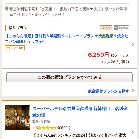
青空無料駐車場112台完備！！敷地内平面で便利★大型トラック特殊車
両ご利用はご相談くださいませ！
宿泊プラン
ツイン
朝のみ
【じゃらん限定】直前割＆早期割ベストレートプラン☆
天然温泉
＆焼きた
てパン朝食ビュッフェ付
ポイントUP
6,250円
(税込)～/ 人
(大人2名利用時)
この宿の宿泊プランをすべてみる
航空券付プランから探す
スーパーホテル名古屋天然温泉新幹線口 名城金
鯱の湯
愛知>名古屋
4.5
(959件)
【じゃらんnetランキング2024】泊まって良かった宿大