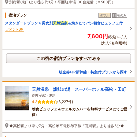
別府駅(東口)より徒歩約1分！平面駐車場100台完備（￥500円）
宿泊プラン
ダブル
朝のみ
スタンダードプラン☆男女別
天然温泉
＆焼きたてパン朝食ビュッフェ付
ポイントUP
7,600円
(税込)～/ 人
(大人2名利用時)
この宿の宿泊プランをすべてみる
航空券/JR新幹線・特急付プランから探す
天然温泉 讃岐の湯 スーパーホテル高松・田町
香川>高松・東讃
4.3
(3,227件)
朝食ビュッフェ＆ウェルカムバーを無料サービスにてご提
供♪
◆高松駅より車で7分・高松琴平電鉄琴平線「瓦町駅」より徒歩5分◆