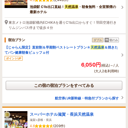
池袋駅 C1b出口直結！
天然温泉
・朝食無料・全室禁煙の
最新ホテル
東京メトロ池袋駅構内ECHIKAを通りC1b出口からすぐ！羽田空港行き
リムジンバス停まで徒歩４分
宿泊プラン
ダブル
朝のみ
【じゃらん限定】直前割＆早期割ベストレートプラン☆
天然温泉
＆焼きた
てパン健康朝食ビュッフェ付
ポイントUP
6,050円
(税込)～/ 人
(大人2名利用時)
この宿の宿泊プランをすべてみる
航空券/JR新幹線・特急付プランから探す
スーパーホテル滋賀・長浜天然温泉
滋賀>彦根・長浜
4.6
(209件)