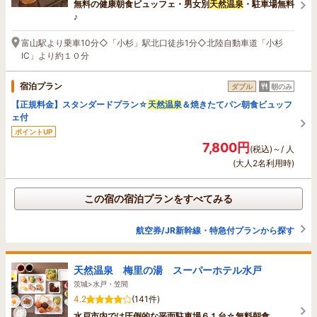
無料の健康朝食ビュッフェ・男女別
天然温泉
・駐車場無料
♪
富山駅より乗車10分◇「小杉」駅北口徒歩1分◇北陸自動車道「小杉
IC」より約１０分
宿泊プラン
ダブル
朝のみ
【正規料金】スタンダードプラン☆
天然温泉
＆焼きたてパン朝食ビュッフ
ェ付
ポイントUP
7,800円
(税込)～/ 人
(大人2名利用時)
この宿の宿泊プランをすべてみる
航空券/JR新幹線・特急付プランから探す
天然温泉 梅里の湯 スーパーホテル水戸
茨城>水戸・笠間
4.2
(141件)
水戸市内では圧倒的な平面駐車場６１台☆無料朝食