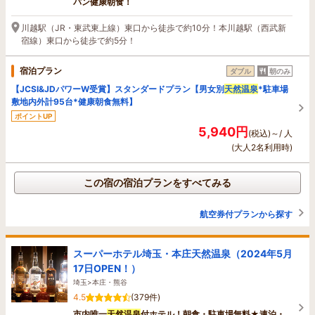
パン健康朝食！
川越駅（JR・東武東上線）東口から徒歩で約10分！本川越駅（西武新
宿線）東口から徒歩で約5分！
宿泊プラン
ダブル
朝のみ
【JCSI&JDパワーW受賞】スタンダードプラン【男女別
天然温泉
*駐車場
敷地内外計95台*健康朝食無料】
ポイントUP
5,940円
(税込)～/ 人
(大人2名利用時)
この宿の宿泊プランをすべてみる
航空券付プランから探す
スーパーホテル埼玉・本庄天然温泉（2024年5月
17日OPEN！）
埼玉>本庄・熊谷
4.5
(379件)
市内唯一
天然温泉
付ホテル！朝食・駐車場無料★連泊・