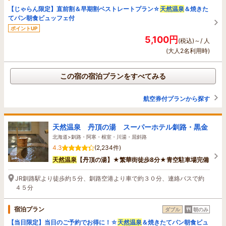
【じゃらん限定】直前割＆早期割ベストレートプラン☆
天然温泉
＆焼きた
てパン朝食ビュッフェ付
ポイントUP
5,100円
(税込)～/ 人
(大人2名利用時)
この宿の宿泊プランをすべてみる
航空券付プランから探す
天然温泉 丹頂の湯 スーパーホテル釧路・黒金
北海道>釧路・阿寒・根室・川湯・屈斜路
4.3
(2,234件)
天然温泉
【丹頂の湯】★繁華街徒歩8分★青空駐車場完備
JR釧路駅より徒歩約５分、釧路空港より車で約３０分、連絡バスで約
４５分
宿泊プラン
ダブル
朝のみ
【当日限定】当日のご予約でお得に！☆
天然温泉
＆焼きたてパン朝食ビュ