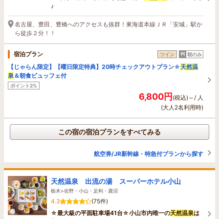
♪
名古屋、豊田、豊橋へのアクセスも抜群！東海道本線ＪＲ「安城」駅か
ら徒歩２分！！
宿泊プラン
ツイン
朝のみ
【じゃらん限定】【曜日限定特典】20時チェックアウトプラン☆
天然温
泉
＆朝食ビュッフェ付
ポイント2%
6,800円
(税込)～/ 人
(大人2名利用時)
この宿の宿泊プランをすべてみる
航空券/JR新幹線・特急付プランから探す
天然温泉 出流の湯 スーパーホテル小山
栃木>佐野・小山・足利・鹿沼
4.3
(75件)
☆最大級の平面駐車場41台☆小山市内唯一の
天然温泉
は