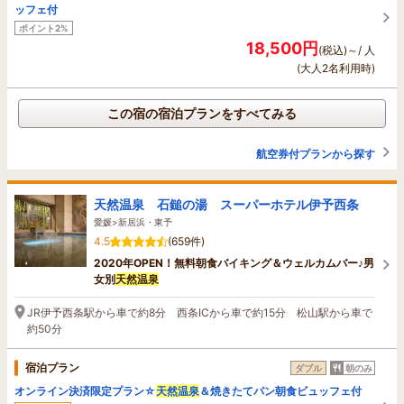
ッフェ付
ポイント2%
18,500円
(税込)～/ 人
(大人2名利用時)
この宿の宿泊プランをすべてみる
航空券付プランから探す
天然温泉 石鎚の湯 スーパーホテル伊予西条
愛媛>新居浜・東予
4.5
(659件)
2020年OPEN！無料朝食バイキング＆ウェルカムバー♪男
女別
天然温泉
JR伊予西条駅から車で約8分 西条ICから車で約15分 松山駅から車で
約50分
宿泊プラン
ダブル
朝のみ
オンライン決済限定プラン☆
天然温泉
＆焼きたてパン朝食ビュッフェ付