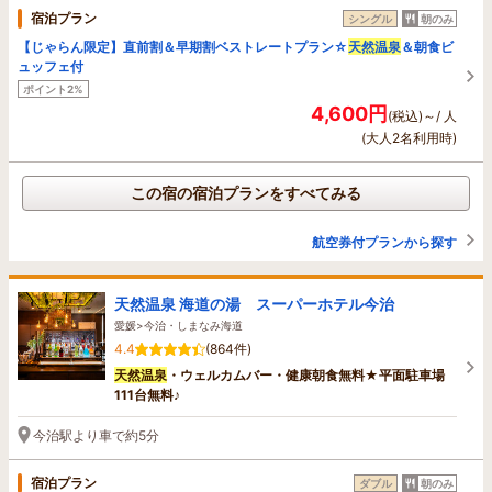
宿泊プラン
シングル
朝のみ
【じゃらん限定】直前割＆早期割ベストレートプラン☆
天然温泉
＆朝食ビ
ュッフェ付
ポイント2%
4,600円
(税込)～/ 人
(大人2名利用時)
この宿の宿泊プランをすべてみる
航空券付プランから探す
天然温泉 海道の湯 スーパーホテル今治
愛媛>今治・しまなみ海道
4.4
(864件)
天然温泉
・ウェルカムバー・健康朝食無料★平面駐車場
111台無料♪
今治駅より車で約5分
宿泊プラン
ダブル
朝のみ