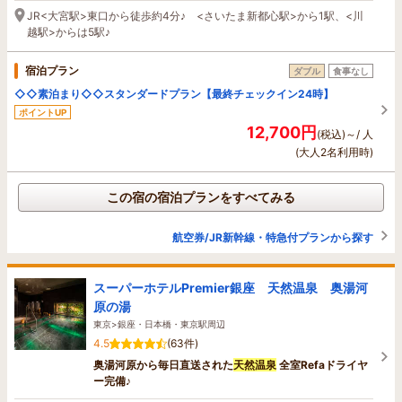
JR<大宮駅>東口から徒歩約4分♪ <さいたま新都心駅>から1駅、<川
越駅>からは5駅♪
宿泊プラン
ダブル
食事なし
◇◇素泊まり◇◇スタンダードプラン【最終チェックイン24時】
ポイントUP
12,700円
(税込)～/ 人
(大人2名利用時)
この宿の宿泊プランをすべてみる
航空券/JR新幹線・特急付プランから探す
スーパーホテルPremier銀座 天然温泉 奥湯河
原の湯
東京>銀座・日本橋・東京駅周辺
4.5
(63件)
奥湯河原から毎日直送された
天然温泉
全室Refaドライヤ
ー完備♪