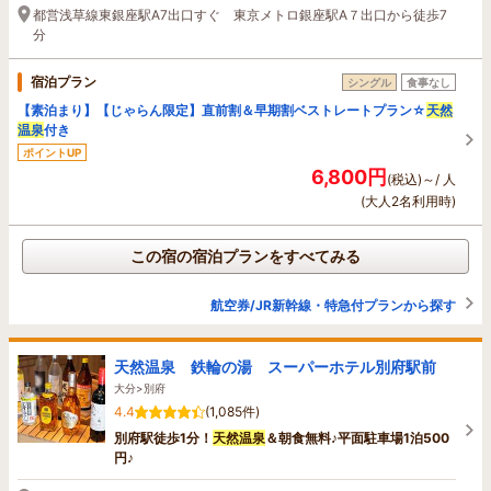
都営浅草線東銀座駅A7出口すぐ 東京メトロ銀座駅A７出口から徒歩7
分
宿泊プラン
シングル
食事なし
【素泊まり】【じゃらん限定】直前割＆早期割ベストレートプラン☆
天然
温泉
付き
ポイントUP
6,800円
(税込)～/ 人
(大人2名利用時)
この宿の宿泊プランをすべてみる
航空券/JR新幹線・特急付プランから探す
天然温泉 鉄輪の湯 スーパーホテル別府駅前
大分>別府
4.4
(1,085件)
別府駅徒歩1分！
天然温泉
＆朝食無料♪平面駐車場1泊500
円♪