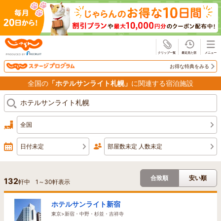
じゃらん
お得な特典をみる
全国の
「ホテルサンライト札幌」
に関連する宿泊施設
全国
日付未定
部屋数未定 人数未定
合致順
安い順
132
軒中
1
～
30
軒表示
ホテルサンライト新宿
東京>新宿・中野・杉並・吉祥寺