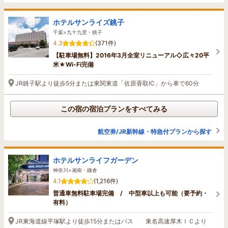
ホテルサンライズ銚子
千葉>九十九里・銚子
4.3
(371件)
【駐車場無料】2016年3月全室リニューアル◇広々20平
米★Wi-Fi完備
JR銚子駅より徒歩5分または東関東道「佐原香取IC」から車で60分
この宿の宿泊プランをすべてみる
航空券/JR新幹線・特急付プランから探す
ホテルサンライフガーデン
神奈川>湘南・鎌倉
4.1
(1,216件)
普通車無料駐車場完備 / 中型車以上も可能（要予約・
有料）
JR東海道線平塚駅より徒歩15分またはバス 東名高速厚木ＩＣより