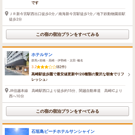
です
ＪＲ新今宮駅西出口徒歩0分／南海新今宮駅徒歩1分／地下鉄動物園前駅
徒歩2分
この宿の宿泊プランをすべてみる
ホテルサン
群馬>前橋・高崎・伊勢崎・太田･榛名
3.2
(82件)
高崎駅徒歩圏で最安値更新中!20種類の贅沢な朝食でリフ
レッシュ♪
JR信越本線 高崎駅西口より徒歩約15分、関越自動車道 高崎ICより
西へ10分
この宿の宿泊プランをすべてみる
石垣島ビーチホテルサンシャイン