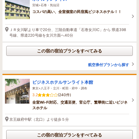
宮城>石巻・気仙沼
コスパの高い、全室個室の民宿風ビジネスホテル！！
ＪＲ女川駅より車で20分、三陸自動車道「石巻女川IC」から 県道398
号線、県道220号線を女川方面へ40分
この宿の宿泊プランをすべてみる
航空券付プランから探す
ビジネスホテルサンライト本館
東京>八王子・立川・町田・府中・調布
3.2
(240件)
全室Wi-Fi対応、交通至便、官公庁、繁華街に近いビジネ
スホテル
京王線府中駅（北口）より徒歩５分
この宿の宿泊プランをすべてみる