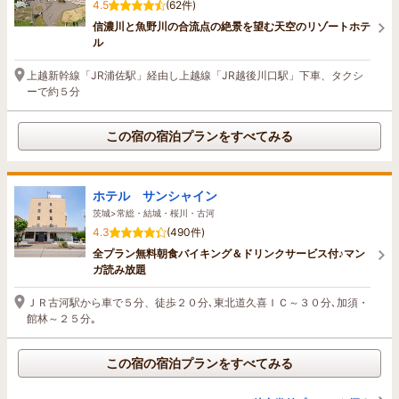
4.5
(62件)
信濃川と魚野川の合流点の絶景を望む天空のリゾートホテ
ル
上越新幹線「JR浦佐駅」経由し上越線「JR越後川口駅」下車、タクシ
ーで約５分
この宿の宿泊プランをすべてみる
ホテル サンシャイン
茨城>常総・結城・桜川・古河
4.3
(490件)
全プラン無料朝食バイキング＆ドリンクサービス付♪マン
ガ読み放題
ＪＲ古河駅から車で５分、徒歩２０分､東北道久喜ＩＣ～３０分､加須・
館林～２５分｡
この宿の宿泊プランをすべてみる