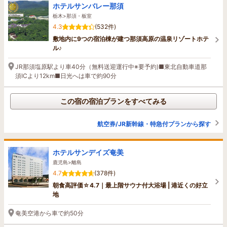
ホテルサンバレー那須
栃木>那須・板室
4.3
(532件)
敷地内に9つの宿泊棟が建つ那須高原の温泉リゾートホテ
ル♪
JR那須塩原駅より車40分（無料送迎運行中※要予約)■東北自動車道那
須ICより12km■日光へは車で約90分
この宿の宿泊プランをすべてみる
航空券/JR新幹線・特急付プランから探す
ホテルサンデイズ奄美
鹿児島>離島
4.7
(378件)
朝食高評価☆4.7｜最上階サウナ付大浴場 | 港近くの好立
地
奄美空港から車で約50分