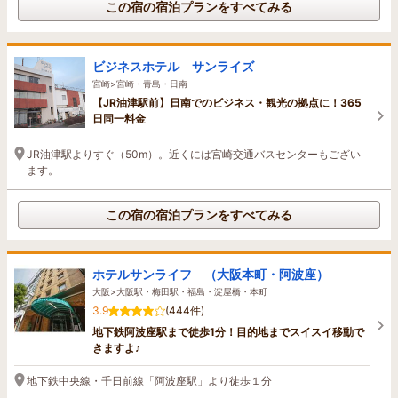
この宿の宿泊プランをすべてみる
ビジネスホテル サンライズ
宮崎>宮崎・青島・日南
【JR油津駅前】日南でのビジネス・観光の拠点に！365
日同一料金
JR油津駅よりすぐ（50m）。近くには宮崎交通バスセンターもござい
ます。
この宿の宿泊プランをすべてみる
ホテルサンライフ （大阪本町・阿波座）
大阪>大阪駅・梅田駅・福島・淀屋橋・本町
3.9
(444件)
地下鉄阿波座駅まで徒歩1分！目的地までスイスイ移動で
きますよ♪
地下鉄中央線・千日前線「阿波座駅」より徒歩１分