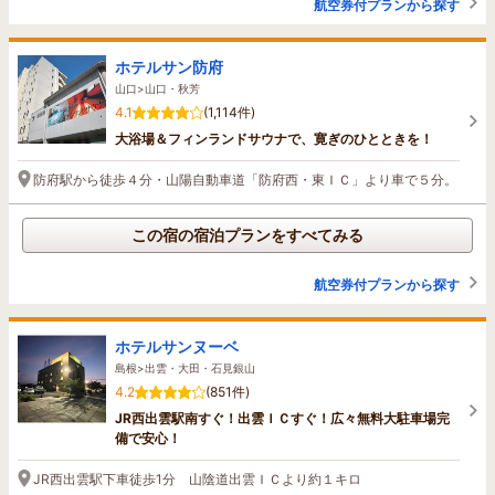
航空券付プランから探す
ホテルサン防府
山口>山口・秋芳
4.1
(1,114件)
大浴場＆フィンランドサウナで、寛ぎのひとときを！
防府駅から徒歩４分・山陽自動車道「防府西・東ＩＣ」より車で５分。
この宿の宿泊プランをすべてみる
航空券付プランから探す
ホテルサンヌーベ
島根>出雲・大田・石見銀山
4.2
(851件)
JR西出雲駅南すぐ！出雲ＩＣすぐ！広々無料大駐車場完
備で安心！
JR西出雲駅下車徒歩1分 山陰道出雲ＩＣより約１キロ