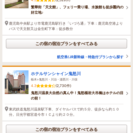
繁華街「天文館」、フェリー乗り場、水族館も徒歩圏内の
好立地♪
鹿児島中央駅より市電鹿児島駅行き「いづろ通」下車：鹿児島空港より
バスで天文館又は金生町下車：徒歩数分
この宿の宿泊プランをすべてみる
航空券/JR新幹線・特急付プランから探す
ホテルサンシャイン鬼怒川
栃木>鬼怒川・川治・湯西川・川俣
4.3
(2,730件)
鬼怒川温泉大自然の真ん中！鬼怒楯岩大吊橋はホテルの目
の前！
東武鉄道鬼怒川温泉駅下車、ダイヤルバスで約５分、徒歩なら約１０
分。日光宇都宮道今市ＩＣより約２０分。
この宿の宿泊プランをすべてみる