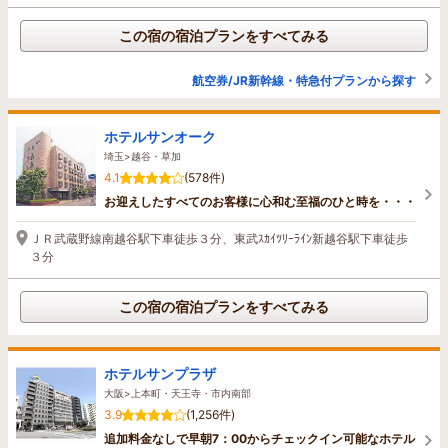
この宿の宿泊プランをすべてみる
航空券/JR新幹線・特急付プランから探す
ホテルサンオーク
埼玉>越谷・草加
4.1
(578件)
お迎えしたすべてのお客様に心和む至福のひと時を・・・
ＪＲ武蔵野線南越谷駅下車徒歩３分、東武ｽｶｲﾂﾘｰﾗｲﾝ新越谷駅下車徒歩
３分
この宿の宿泊プランをすべてみる
ホテルサンプラザ
大阪>上本町・天王寺・市内南部
3.9
(1,256件)
追加料金なしで早朝7：00からチェックイン可能なホテル