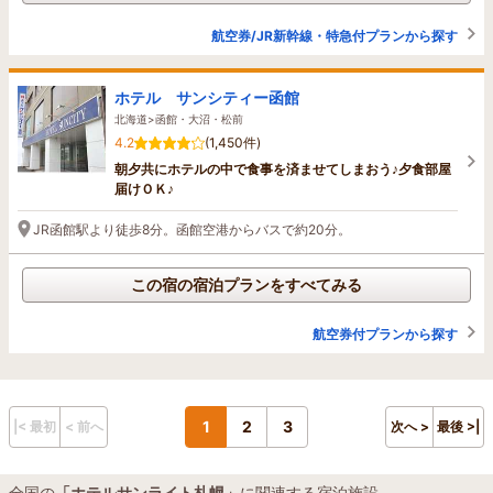
航空券/JR新幹線・特急付プランから探す
ホテル サンシティー函館
北海道>函館・大沼・松前
4.2
(1,450件)
朝夕共にホテルの中で食事を済ませてしまおう♪夕食部屋
届けＯＫ♪
JR函館駅より徒歩8分。函館空港からバスで約20分。
この宿の宿泊プランをすべてみる
航空券付プランから探す
1
2
3
|< 最初
< 前へ
次へ >
最後 >|
全国の
「ホテルサンライト札幌」
に関連する宿泊施設