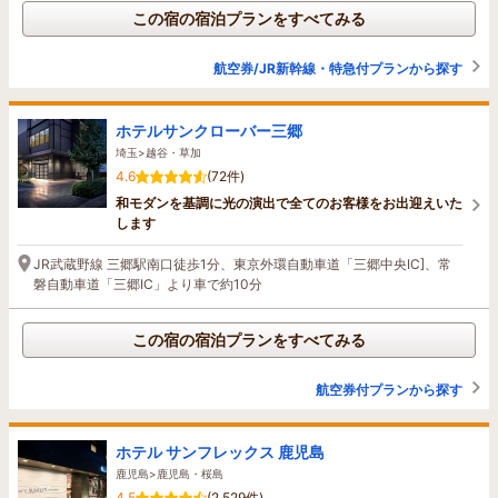
この宿の宿泊プランをすべてみる
航空券/JR新幹線・特急付プランから探す
ホテルサンクローバー三郷
埼玉>越谷・草加
4.6
(72件)
和モダンを基調に光の演出で全てのお客様をお出迎えいた
します
JR武蔵野線 三郷駅南口徒歩1分、東京外環自動車道「三郷中央IC]、常
磐自動車道「三郷IC」より車で約10分
この宿の宿泊プランをすべてみる
航空券付プランから探す
ホテル サンフレックス 鹿児島
鹿児島>鹿児島・桜島
4.5
(2,529件)