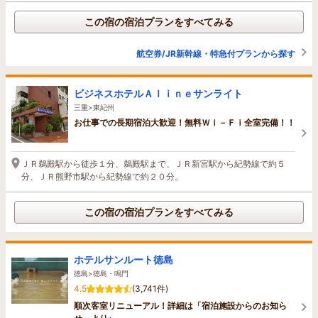
この宿の宿泊プランをすべてみる
航空券/JR新幹線・特急付プランから探す
ビジネスホテルＡｌｉｎｅサンライト
三重>東紀州
お仕事での長期宿泊大歓迎！無料Ｗｉ－Ｆｉ全室完備！！
ＪＲ鵜殿駅から徒歩１分、鵜殿駅まで、ＪＲ新宮駅から紀勢線で約５
分、ＪＲ熊野市駅から紀勢線で約２０分。
この宿の宿泊プランをすべてみる
ホテルサンルート徳島
徳島>徳島・鳴門
4.5
(3,741件)
順次客室リニューアル！詳細は「宿泊施設からのお知ら