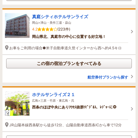
真庭シティホテルサンライズ
岡山>津山・美作三湯・蒜山
4.2
(223件)
岡山県北、真庭市の中心に位置する好立地！
お車をご利用の場合●米子自動車道久世インターから西へ約4.5キロ
この宿の宿泊プランをすべてみる
航空券付プランから探す
ホテルサンライズ２１
広島>三原・竹原・東広島・呉
西条のほぼ中央にありｱｸｾｽ抜群!ﾋﾞｼﾞﾈｽ、ﾚｼﾞｬｰに◎
JR山陽本線西条駅から徒歩12分、山陽自動車道西条ICから車で12分