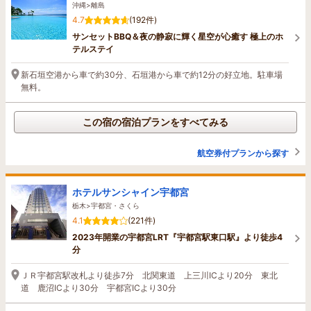
沖縄>離島
4.7
(192件)
サンセットBBQ＆夜の静寂に輝く星空が心癒す 極上のホ
テルステイ
新石垣空港から車で約30分、石垣港から車で約12分の好立地。駐車場
無料。
この宿の宿泊プランをすべてみる
航空券付プランから探す
ホテルサンシャイン宇都宮
栃木>宇都宮・さくら
4.1
(221件)
2023年開業の宇都宮LRT『宇都宮駅東口駅』より徒歩4
分
ＪＲ宇都宮駅改札より徒歩7分 北関東道 上三川ICより20分 東北
道 鹿沼ICより30分 宇都宮ICより30分