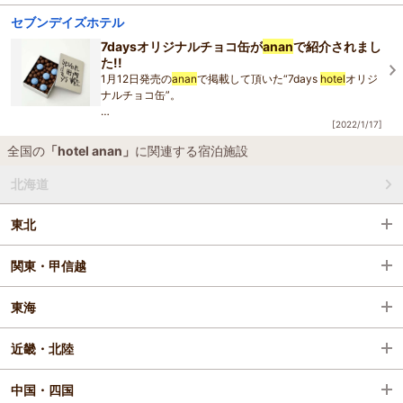
夜雪が降っていましたが、風が強いこともあり雪がどこか
セブンデイズホテル
へ飛んで行ってしまい
5センチ程度しか積もっておりませんでした。
7daysオリジナルチョコ缶が
anan
で紹介されまし
今現在は、久しぶりの青空と太陽が顔を出
た!!
1月12日発売の
anan
で掲載して頂いた“7days
hotel
オリジ
ナルチョコ缶”。
[2022/1/17]
ありがたいことに、あれからさらに大変ご好評を頂いてお
ります!!
全国の
「hotel anan」
に関連する宿泊施設
この"7days
hotel
オリジナルチョコ缶"から
北海道
laatikko柄のマーブルチョ
東北
関東・甲信越
東海
近畿・北陸
中国・四国