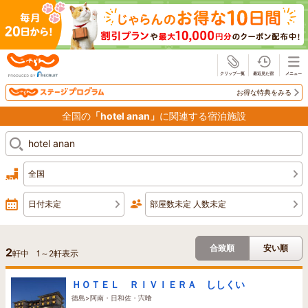
じゃらん
お得な特典をみる
全国の
「hotel anan」
に関連する宿泊施設
全国
日付未定
部屋数未定 人数未定
合致順
安い順
2
軒中
1
～
2
軒表示
ＨＯＴＥＬ ＲＩＶＩＥＲＡ ししくい
徳島>阿南・日和佐・宍喰