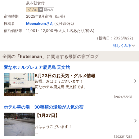
泉＆朝食付
ダブル
朝のみ
宿泊時期
2025年9月宿泊 (出張)
投稿者
Meenakomさん
(女性/50代)
宿泊価格帯
11,001～12,000円(大人１名あたり/税込)
（投稿日：2025/9/22）
詳しくみる
全国の
「hotel anan」
に関連する最新の宿ブログ
変なホテルプレミア鹿児島 天文館
5月23日のお天気・グルメ情報
皆様、おはようございます！
変なホテル鹿児島 天文館です。
[2024/5/23]
本日の鹿児島県のお天気は雨、
最低気温は20℃、最高気温は24℃です。
ホテル華の湯 30種類の湯船が人気の宿
【1月27日】
21日に、鹿児島県の奄美地方が梅雨入りしました。
九州南部の梅雨入
おはようございます！
[2023/1/28]
本日も寒い朝です?