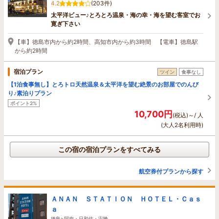
4.2
(203件)
太平洋ビュー♪とろとろ温泉・海の幸・海を望む客室でお
寛ぎ下さい
【車】徳島市内から約2時間、高知市内から約3時間 【電車】徳島駅
から約2時間
宿泊プラン
ツイン
食事なし
【1泊食事無し】とろトロ天然温泉＆太平洋を望む絶景のお部屋でのんび
り♪素泊りプラン
ポイント2%
10,700円
(税込)～/ 人
(大人2名利用時)
この宿の宿泊プランをすべてみる
航空券付プランから探す
ＡＮＡＮ ＳＴＡＴＩＯＮ ＨＯＴＥＬ・Ｃａｓ
ａ
徳島>阿南・日和佐・宍喰