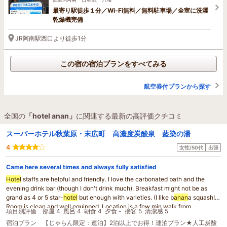
最寄り駅徒歩１分／Wi-Fi無料／無料駐車場／全室に洗濯
乾燥機完備
JR阿南駅西口より徒歩1分
この宿の宿泊プランをすべてみる
航空券付プランから探す
全国の
「hotel anan」
に関連する最新の高評価クチコミ
スーパーホテル秋葉原・末広町 高濃度炭酸泉 藍染の湯
4
女性/50代
出張
Came here several times and always fully satisfied
Hotel
staffs are helpful and friendly. I love the carbonated bath and the
evening drink bar (though I don't drink much). Breakfast might not be as
grand as 4 or 5 star-
hotel
but enough with varieties. (I like b
anan
a squash!)
Room is clean and well equipped. Location is a few min walk from
項目別評価
部屋 4
風呂 4
朝食 4
夕食 -
接客 5
清潔感 5
Okachimachi station. I think it's a small, cozy
hotel
. I hope to come back and
宿泊プラン
【じゃらん限定：連泊】2泊以上でお得！連泊プラン★人工炭酸
enjoy my 4th visit soon!