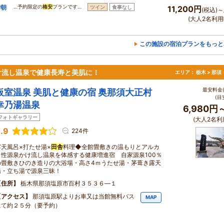
で朝
…予約限定の
格安
プランです…
ツイン
食事なし
11,200円
(税込)～
(大人2名利用
この施設の宿泊プランをもっと
け流し温泉で健康長寿と美肌に！
エリア：
栃木 > 那
最安料金(
板室温泉 美肌と健康の宿 奥那須大正村
(目
幸乃湯温泉
6,980円
フォトギャラリー
(大人2名利
.9
224件
露天風呂×打たせ湯×
田舎
料理◆全館畳敷きの温もりとアルカ
リ性源泉かけ流し温泉を体感する健康増進宿 自家源泉100％
の畳敷きひのき造りの大浴場・高さ4ｍうたせ湯・茅葺き露天
湯・立ち湯で源泉三昧！
住所
栃木県那須塩原市百村３５３６―１
アクセス
那須塩原駅よりお車又は当館無料バス
MAP
にて約２５分（要予約）