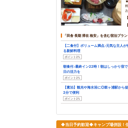
「田舎 長期 滞在 格安」を含む宿泊プラン
【二食付】ボリューム満点♪元気な主人が
る新鮮料理
ポイント2%
朝食付♪最終イン22時！朝はしっかり宿で
日の活力を
ポイント2%
【素泊】観光や海水浴に◎鼓ヶ浦駅から
2分で便利
ポイント2%
◆当日予約歓迎◆キャンプ場併設！