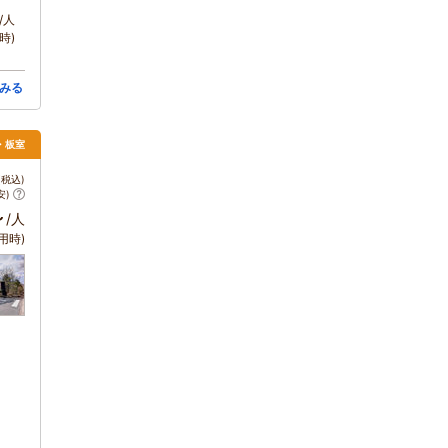
/人
時)
みる
須・板室
税込)
安)
～
/人
用時)