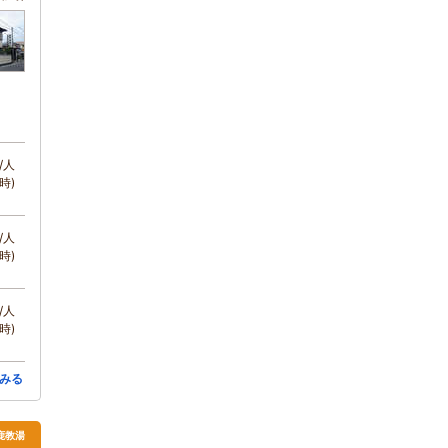
/人
時)
/人
時)
/人
時)
みる
鹿教湯