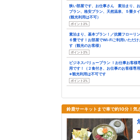
狭い部屋です、お仕事さん 素泊まり、
プラン、格安プラン、天然温泉、５畳タ
(観光利用は不可）
ポイント2%
素泊まり、基本プラン！／抗菌フローリ
６畳です！お部屋でWi-Fiご利用いただけ
す（観光のお客様）
ポイント2%
ビジネスバリュープラン ！お仕事お客様
用です！（２食付き、お仕事のお客様専
※観光利用は不可です
ポイント2%
鈴鹿サーキットまで車で約10分！気
4