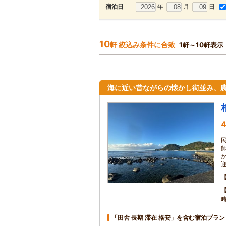
年
月
日
宿泊日
10
軒 絞込み条件に合致
1軒～10軒表示
海に近い昔ながらの懐かし街並み、
4
「田舎 長期 滞在 格安」を含む宿泊プラン