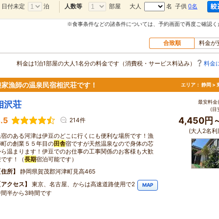
日付未定
泊
部屋
大人
名 子供
0名
人数等
※食事条件などの諸条件については、予約画面で再度ご確認く
合致順
料金が
料金は1泊1部屋の大人1名分の料金です（消費税・サービス料込み）
料金
農家漁師の温泉民宿相沢荘です！
エリア：
静岡 >
最安料金(
相沢荘
(目
.5
4,450円
214件
(大人2名利
民宿のある河津は伊豆のどこに行くにも便利な場所です！漁
師町の創業５５年目の
田舎
宿ですが天然温泉なので身体の芯
から温まります！伊豆でのお仕事の工事関係のお客様も大歓
迎です！（
長期
宿泊可能です）
住所
静岡県賀茂郡河津町見高465
アクセス
東京、名古屋、からは高速道路使用で2
MAP
時間半から3時間です