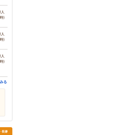
/人
時)
/人
時)
/人
時)
みる
父・長瀞