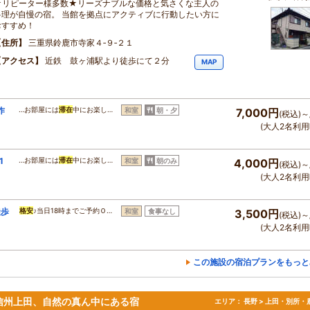
★リピーター様多数★リーズナブルな価格と気さくな主人の
料理が自慢の宿。 当館を拠点にアクティブに行動したい方に
おすすめ！
住所
三重県鈴鹿市寺家４‐９‐２１
アクセス
近鉄 鼓ヶ浦駅より徒歩にて２分
MAP
作
…お部屋には
滞在
中にお楽し…
和室
朝・夕
7,000円
(税込)～
(大人2名利用
1
…お部屋には
滞在
中にお楽し…
和室
朝のみ
4,000円
(税込)～
(大人2名利用
徒歩
格安
♪当日18時までご予約Ｏ…
和室
食事なし
3,500円
(税込)～
(大人2名利用
この施設の宿泊プランをもっと
信州上田、自然の真ん中にある宿
エリア：
長野 > 上田・別所・