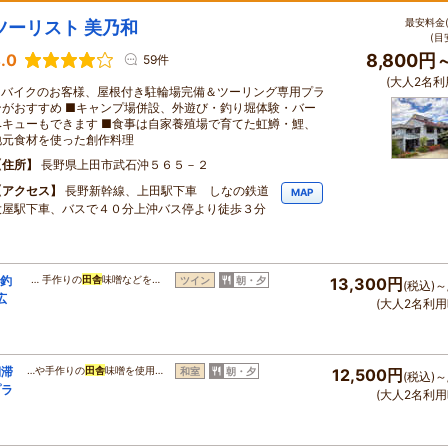
最安料金(
ツーリスト 美乃和
(目
.0
8,800円
59件
(大人2名利
■バイクのお客様、屋根付き駐輪場完備＆ツーリング専用プラ
ンがおすすめ ■キャンプ場併設、外遊び・釣り堀体験・バー
ベキューもできます ■食事は自家養殖場で育てた虹鱒・鯉、
地元食材を使った創作料理
住所
長野県上田市武石沖５６５－２
アクセス
長野新幹線、上田駅下車 しなの鉄道
MAP
大屋駅下車、バスで４０分上沖バス停より徒歩３分
→釣
… 手作りの
田舎
味噌などを…
ツイン
朝・夕
13,300円
(税込)～
広
(大人2名利用
期滞
…や手作りの
田舎
味噌を使用…
和室
朝・夕
12,500円
(税込)～
プラ
(大人2名利用