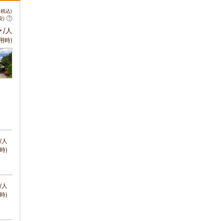
税込)
安)
～
/人
用時)
/人
時)
/人
時)