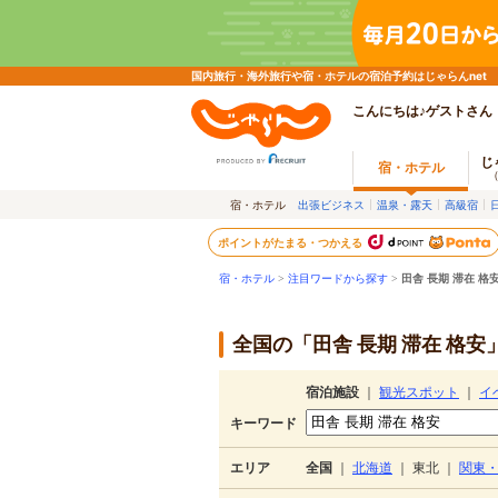
国内旅行・海外旅行や宿・ホテルの宿泊予約はじゃらんnet
こんにちは♪ゲストさん
じ
宿・ホテル
宿・ホテル
出張ビジネス
温泉・露天
高級宿
ポイントがたまる・つかえる
宿・ホテル
>
注目ワードから探す
>
田舎 長期 滞在 格
全国の「田舎 長期 滞在 格安
宿泊施設
｜
観光スポット
｜
イ
キーワード
エリア
全国
｜
北海道
｜
東北
｜
関東