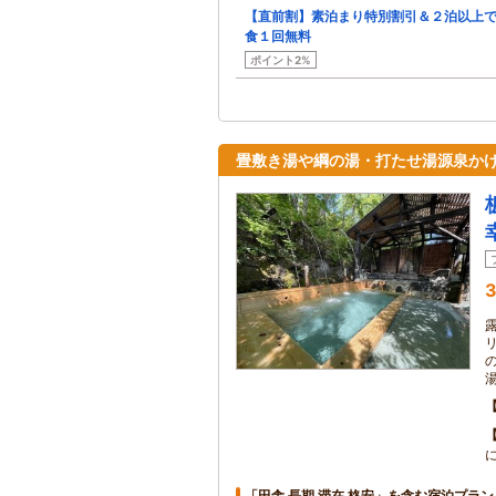
【直前割】素泊まり特別割引＆２泊以上
食１回無料
ポイント2%
畳敷き湯や綱の湯・打たせ湯源泉か
3
「田舎 長期 滞在 格安」を含む宿泊プラン