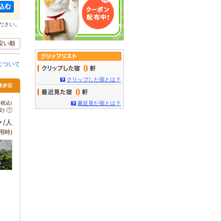
ださい。
安い順
について
0
クリップした宿とは？
 東伊豆
0
税込)
最近見た宿とは？
安)
～
/人
用時)