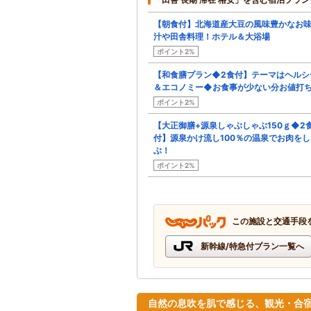
【朝食付】北海道産大豆の風味豊かなお
汁や田舎料理！ホテル＆大浴場
ポイント2%
【和食膳プラン◆2食付】テーマはヘルシ
＆エコノミー◆お食事が少ない分お値打
ポイント2%
【大正御膳+源泉しゃぶしゃぶ150ｇ◆2
付】源泉かけ流し100％の温泉でお肉をし
ぶ！
ポイント2%
この施設と交通手段
新幹線/特急付プラン一覧へ
自然の息吹を肌で感じる、観光・合