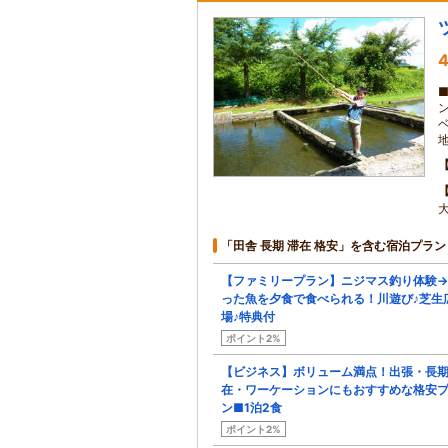
4
「田舎 長期 滞在 格安」を含む宿泊プラン
【ファミリープラン】ニジマス釣り体験
った魚を夕食で食べられる！川遊び♪芝生
場♪特典付
ポイント2%
【ビジネス】ボリューム満点！出張・長
在・ワーケーションにもおすすめな格安
ン■1泊2食
ポイント2%