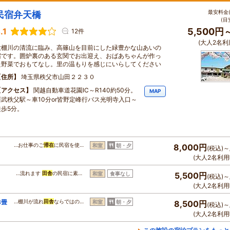
最安料金(
民宿弁天橋
(目
.1
5,500円
12件
(大人2名利
大棚川の清流に臨み、高篠山を目前にした緑豊かな山あいの
宿です。囲炉裏のある玄関でお出迎え、おばあちゃんが作っ
た野菜でおもてなし。里の温もりを感じにいらしてください
住所
埼玉県秩父市山田２２３０
アクセス
関越自動車道花園IC～R140約50分。
MAP
西武秩父駅～車10分or皆野定峰行バス光明寺入口～
徒歩5分。
）
…お仕事のご
滞在
に民宿を使…
和室
朝・夕
8,000円
(税込)～
(大人2名利用
…流れます
田舎
の民宿に素…
和室
食事なし
5,500円
(税込)～
(大人2名利用
8畳
…棚川が流れ
田舎
ならではの…
和室
朝・夕
8,500円
(税込)～
(大人2名利用