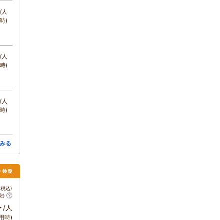
/人
時)
/人
時)
/人
時)
みる
・鈴鹿
税込)
安)
～
/人
用時)