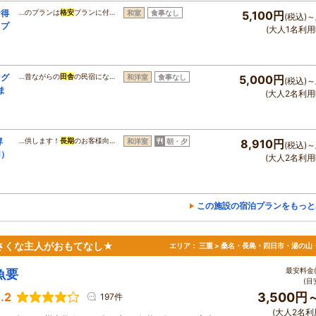
お得
…のプランは
格安
プランに付…
和室
食事なし
5,100円
(税込)～
イプ
(大人1名利用
ング
…昔ながらの
田舎
の民宿にな…
和洋室
食事なし
5,000円
(税込)～
ま
(大人2名利用
専
…供します！
長期
のお客様向…
和洋室
朝・夕
8,910円
(税込)～
用）
(大人2名利用
この施設の宿泊プランをもっと
さくな主人がおもてなし★
エリア：
三重 > 桑名・長島・四日市・湯の山
最安料金(
魚要
(目
.2
3,500円
197件
(大人2名利