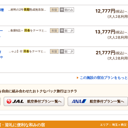
味噌
…材料の2年
長期
熟成無添加…
和室
朝のみ
12,777円
(税込)～
(大人2名利用
ー
…食膳8品＞
田舎
をテーマと…
和室
朝・夕
13,777円
(税込)～
ち
(大人2名利用
食
…ゃぶ】付
田舎
をテーマと…
和室
朝・夕
21,777円
(税込)～
ゃ
(大人2名利用
この施設の宿泊プランをもっと
を自由に組み合わせたおトクなパック旅行はコチラ
航空券付プラン一覧へ
航空券付プラン一覧へ
宿・迎礼に便利な和みの宿
エリア：
埼玉 > 秩