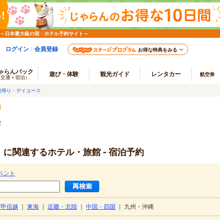
 ～日本最大級の宿・ホテル予約サイト～
ログイン
会員登録
お得な特典をみる
ゃらんパック
遊び・体験
観光ガイド
レンタカー
航空券
（交通＋宿泊）
日帰り・デイユース
安
」に関連するホテル・旅館 - 宿泊予約
ベント
・甲信越
｜
東海
｜
近畿・北陸
｜
中国・四国
｜
九州・沖縄