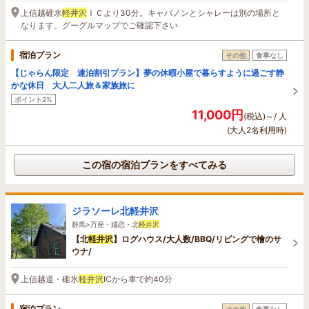
上信越碓氷
軽井沢
ＩＣより30分。キャバノンとシャレーは別の場所と
なります。グーグルマップでご確認下さい
宿泊プラン
その他
食事なし
【じゃらん限定 連泊割引プラン】夢の休暇小屋で暮らすように過ごす静
かな休日 大人二人旅＆家族旅に
ポイント2%
11,000円
(税込)～/ 人
(大人2名利用時)
この宿の宿泊プランをすべてみる
ジラソーレ北軽井沢
群馬>万座・嬬恋・北
軽井沢
【北
軽井沢
】ログハウス/大人数/BBQ/リビングで檜のサ
ウナ/
上信越道・碓氷
軽井沢
ICから車で約40分
宿泊プラン
その他
食事なし