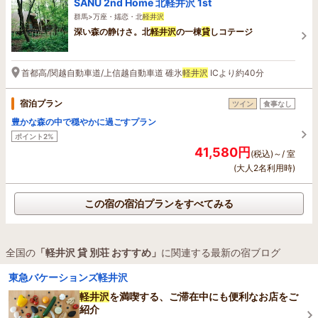
SANU 2nd Home 北軽井沢 1st
群馬>万座・嬬恋・北
軽井沢
深い森の静けさ。北
軽井沢
の一棟
貸
しコテージ
首都高/関越自動車道/上信越自動車道 碓氷
軽井沢
ICより約40分
宿泊プラン
ツイン
食事なし
豊かな森の中で穏やかに過ごすプラン
ポイント2%
41,580円
(税込)～/ 室
(大人2名利用時)
この宿の宿泊プランをすべてみる
全国の
「軽井沢 貸 別荘 おすすめ」
に関連する最新の宿ブログ
東急バケーションズ軽井沢
軽井沢
を満喫する、ご滞在中にも便利なお店をご
紹介