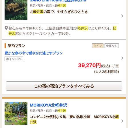
群馬>万座・嬬恋・北
軽井沢
北
軽井沢
の森で、やすらぎのひととき
都心から車で約160分。上信越自動車道/碓氷
軽井沢
ICより約43分。
軽
井沢
駅からタクシー/レンタカーで36分。
宿泊プラン
ツイン
食事なし
豊かな森の中で穏やかに過ごすプラン
ポイント2%
39,270円
(税込)～/ 室
(大人2名利用時)
この宿の宿泊プランをすべてみる
MORIKOYA北軽井沢
群馬>万座・嬬恋・北
軽井沢
コンビニ2分便利な立地！夢の休暇小屋 MORIKOYA北
軽
井沢