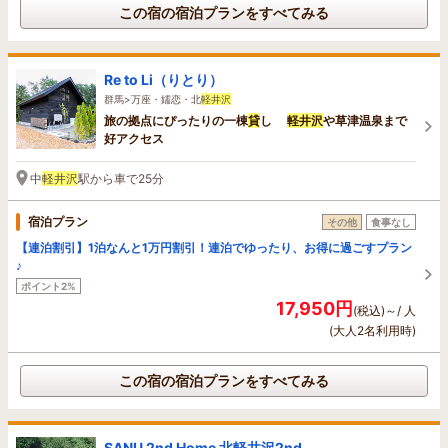
この宿の宿泊プランをすべてみる
Re to Li（りとり）
群馬>万座・嬬恋・北
軽井沢
旅の拠点にぴったりの一棟
貸
し
軽井沢
や草津温泉まで
好アクセス
中
軽井沢
駅から車で25分
宿泊プラン
その他
食事なし
【連泊割引】1泊なんと1万円割引！連泊でゆったり、お得に過ごすプラン
♪
ポイント2%
17,950円
(税込)～/ 人
(大人2名利用時)
この宿の宿泊プランをすべてみる
SANU 2nd Home 北軽井沢2nd