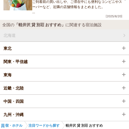
ご到着前の買い出しや、ご滞在中にも便利なコンビニやス
ーパーなど、近隣の店舗情報をまとめました。
[2025/6/20]
● 食品スーパー
デリシア
軽井沢
店
全国の
「軽井沢 貸 別荘 おすすめ」
に関連する宿泊施設
特徴：地元農家との連携で新鮮な食材が揃います。夜22
時まで営業してい
北海道
東北
関東・甲信越
東海
近畿・北陸
中国・四国
九州・沖縄
宿・ホテル
注目ワードから探す
軽井沢 貸 別荘 おすすめ