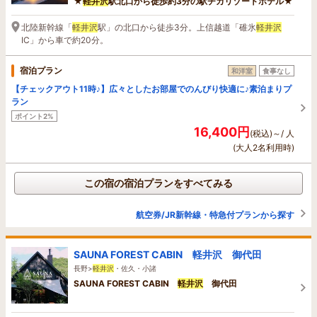
★
軽井沢
駅北口から徒歩約3分の駅チカリゾートホテル★
北陸新幹線「
軽井沢
駅」の北口から徒歩3分。上信越道「碓氷
軽井沢
IC」から車で約20分。
宿泊プラン
和洋室
食事なし
【チェックアウト11時♪】広々としたお部屋でのんびり快適に♪素泊まりプ
ラン
ポイント2%
16,400円
(税込)～/ 人
(大人2名利用時)
この宿の宿泊プランをすべてみる
航空券/JR新幹線・特急付プランから探す
SAUNA FOREST CABIN 軽井沢 御代田
長野>
軽井沢
・佐久・小諸
SAUNA FOREST CABIN
軽井沢
御代田