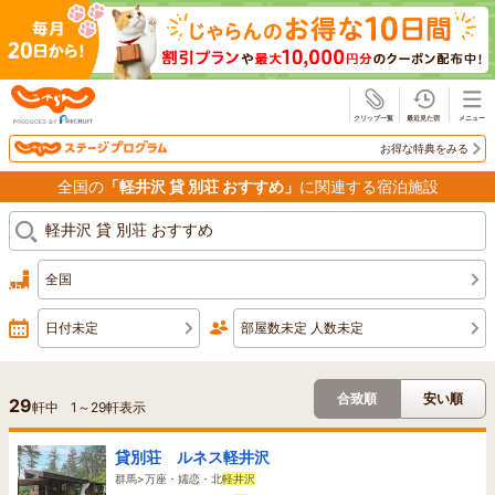
じゃらん
お得な特典をみる
全国の
「軽井沢 貸 別荘 おすすめ」
に関連する宿泊施設
全国
日付未定
部屋数未定 人数未定
合致順
安い順
29
軒中
1
～
29
軒表示
貸別荘 ルネス軽井沢
群馬>万座・嬬恋・北
軽井沢