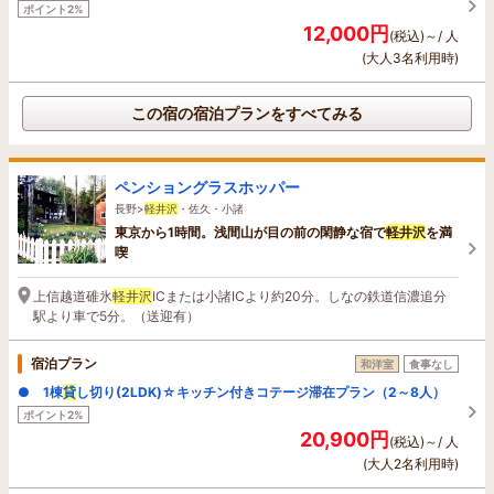
ポイント2%
12,000円
(税込)～/ 人
(大人3名利用時)
この宿の宿泊プランをすべてみる
ペンショングラスホッパー
長野>
軽井沢
・佐久・小諸
東京から1時間。浅間山が目の前の閑静な宿で
軽井沢
を満
喫
上信越道碓氷
軽井沢
ICまたは小諸ICより約20分。しなの鉄道信濃追分
駅より車で5分。（送迎有）
宿泊プラン
和洋室
食事なし
● 1棟
貸
し切り(2LDK)☆キッチン付きコテージ滞在プラン（2～8人）
ポイント2%
20,900円
(税込)～/ 人
(大人2名利用時)