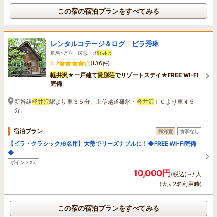
この宿の宿泊プランをすべてみる
レンタルコテージ＆ログ ビラ秀琳
群馬>万座・嬬恋・北
軽井沢
4.2
(136件)
軽井沢
★一戸建て
貸
別荘
でリゾートステイ★FREE WI-FI
完備
新幹線
軽井沢
駅より車３５分。上信越道碓氷・
軽井沢
ＩＣより車４５
分。
宿泊プラン
和洋室
食事なし
【ビラ・クラシック/6名用】大勢でリーズナブルに！◆FREE WI-FI完備
◆
ポイント2%
10,000円
(税込)～/ 人
(大人2名利用時)
この宿の宿泊プランをすべてみる