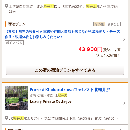
上信越自動車道・碓氷
軽井沢
ICより車で約50分。
軽井沢
駅から車で約
25分
宿泊プラン
その他
食事なし
【素泊】無料の軽食付★家族や仲間と自然を感じながら源流釣り・チーズ
作り・牧場体験をお楽しみください♪
ポイント2%
43,900円
(税込)～/ 室
(大人2名利用時)
この宿の宿泊プランをすべてみる
Forrest Kitakaruizawaフォレスト北軽井沢
群馬>万座・嬬恋・北
軽井沢
Luxury Private Cottages
JR
軽井沢
駅より急行バスにて浅間牧場下車（約35分） 徒歩（約15分）