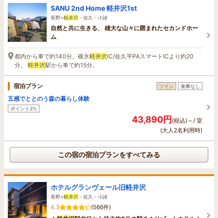
SANU 2nd Home 軽井沢1st
長野>
軽井沢
・佐久・小諸
自然と共に生きる、 雄大な山々に囲まれたセカンドホー
ム
都内から車で約140分。碓氷
軽井沢
IC/佐久平PAスマートICより約20
分。
軽井沢
駅から車で約15分。
宿泊プラン
ツイン
食事なし
五感でととのう森の暮らし体験
ポイント2%
43,890円
(税込)～/ 室
(大人2名利用時)
この宿の宿泊プランをすべてみる
ホテルグランヴェール旧軽井沢
長野>
軽井沢
・佐久・小諸
4.3
(566件)