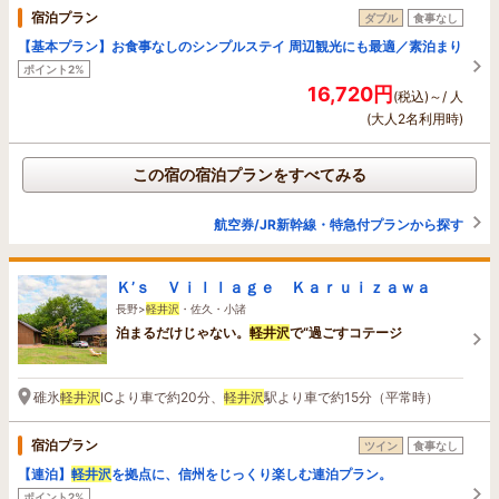
宿泊プラン
ダブル
食事なし
【基本プラン】お食事なしのシンプルステイ 周辺観光にも最適／素泊まり
ポイント2%
16,720円
(税込)～/ 人
(大人2名利用時)
この宿の宿泊プランをすべてみる
航空券/JR新幹線・特急付プランから探す
Ｋ’ｓ Ｖｉｌｌａｇｅ Ｋａｒｕｉｚａｗａ
長野>
軽井沢
・佐久・小諸
泊まるだけじゃない。
軽井沢
で“過ごすコテージ
碓氷
軽井沢
ICより車で約20分、
軽井沢
駅より車で約15分（平常時）
宿泊プラン
ツイン
食事なし
【連泊】
軽井沢
を拠点に、信州をじっくり楽しむ連泊プラン。
ポイント2%