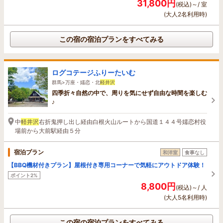
31,800円
(税込)～/ 室
(大人2名利用時)
この宿の宿泊プランをすべてみる
ログコテージふりーたいむ
群馬>万座・嬬恋・北
軽井沢
四季折々自然の中で、周りを気にせず自由な時間を楽しむ
♪
中
軽井沢
右折鬼押し出し経由白根火山ルートから国道１４４号嬬恋村役
場前から大前駅経由５分
宿泊プラン
和洋室
食事なし
【BBQ機材付きプラン】屋根付き専用コーナーで気軽にアウトドア体験！
ポイント2%
8,800円
(税込)～/ 人
(大人5名利用時)
この宿の宿泊プランをすべてみる