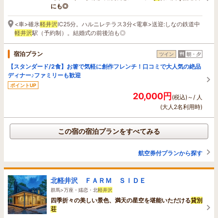
にも◎
<車>碓氷
軽井沢
IC25分。ハルニレテラス3分<電車>送迎:しなの鉄道中
軽井沢
駅（予約制）。結婚式の前後泊も◎
宿泊プラン
ツイン
朝・夕
【スタンダード/2食】お箸で気軽に創作フレンチ！口コミで大人気の絶品
ディナー♪ファミリーも歓迎
ポイントUP
20,000円
(税込)～/ 人
(大人2名利用時)
この宿の宿泊プランをすべてみる
航空券付プランから探す
北軽井沢 ＦＡＲＭ ＳＩＤＥ
群馬>万座・嬬恋・北
軽井沢
四季折々の美しい景色、満天の星空を堪能いただける
貸
別
荘