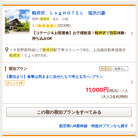
軽井沢 ＬｏｇＨＯＴＥＬ 塩沢の森
長野>
軽井沢
・佐久・小諸
4.3
(223件)
【コテージ＆お部屋食】お子様歓迎！
軽井沢
で
別荘
体験♪
持ち込みOK
ＪＲ長野新幹線にて
軽井沢
駅下車タクシーで8分。上信越自動車道碓氷
軽井沢
ＩＣより約15分。
宿泊プラン
ツイン
食事なし
【素泊まり】食事は気ままに自分たちで考える方へ♪プラン
ポイントUP
11,000円
(税込)～/ 人
(大人2名利用時)
この宿の宿泊プランをすべてみる
航空券/JR新幹線・特急付プランから探す