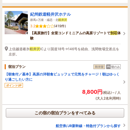
紀州鉄道軽井沢ホテル
群馬>万座・嬬恋・北
軽井沢
3.2
(419件)
【高原旅行】全室コンドミニアムの高原リゾートで
別荘
体
験
上信越道碓氷
軽井沢
ICより国道18号→146号を経由、浅間牧場交差点を
左折。
宿泊プラン
和洋室
朝のみ
【朝食付／基本】高原の洋朝食ビュッフェで元気をチャージ！朝はゆっく
り過ごしたい方に
ポイントUP
8,800円
(税込)～/ 人
(大人2名利用時)
この宿の宿泊プランをすべてみる
航空券/JR新幹線・特急付プランから探す