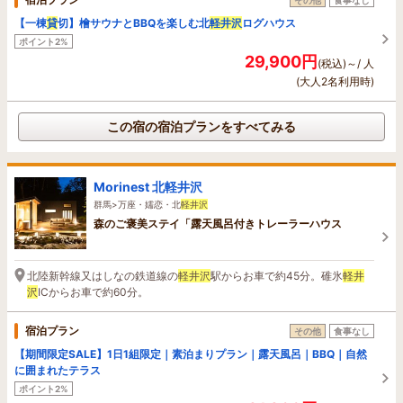
【一棟
貸
切】檜サウナとBBQを楽しむ北
軽井沢
ログハウス
ポイント2%
29,900円
(税込)～/ 人
(大人2名利用時)
この宿の宿泊プランをすべてみる
Morinest 北軽井沢
群馬>万座・嬬恋・北
軽井沢
森のご褒美ステイ「露天風呂付きトレーラーハウス
北陸新幹線又はしなの鉄道線の
軽井沢
駅からお車で約45分。碓氷
軽井
沢
ICからお車で約60分。
宿泊プラン
その他
食事なし
【期間限定SALE】1日1組限定｜素泊まりプラン｜露天風呂｜BBQ｜自然
に囲まれたテラス
ポイント2%