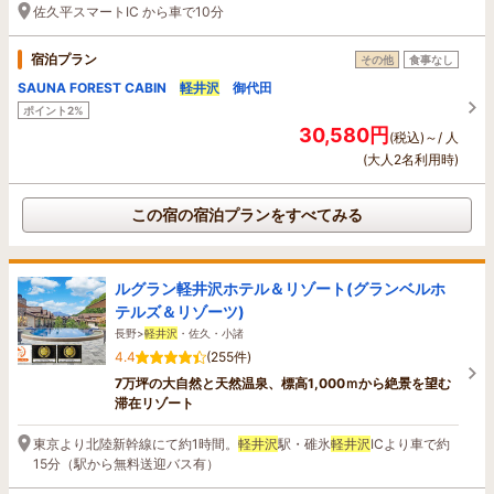
佐久平スマートIC から車で10分
宿泊プラン
その他
食事なし
SAUNA FOREST CABIN
軽井沢
御代田
ポイント2%
30,580円
(税込)～/ 人
(大人2名利用時)
この宿の宿泊プランをすべてみる
ルグラン軽井沢ホテル＆リゾート(グランベルホ
テルズ＆リゾーツ)
長野>
軽井沢
・佐久・小諸
4.4
(255件)
7万坪の大自然と天然温泉、標高1,000ｍから絶景を望む
滞在リゾート
東京より北陸新幹線にて約1時間。
軽井沢
駅・碓氷
軽井沢
ICより車で約
15分（駅から無料送迎バス有）