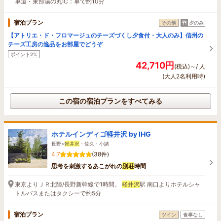
車道・東部湯の丸IC：車で約10分
宿泊プラン
その他
夕のみ
【アトリエ・ド・フロマージュのチーズづくし夕食付・大人のみ】信州の
チーズ工房の逸品をお部屋でどうぞ
ポイント2%
42,710円
(税込)～/ 人
(大人2名利用時)
この宿の宿泊プランをすべてみる
ホテルインディゴ軽井沢 by IHG
長野>
軽井沢
・佐久・小諸
4.7
(38件)
思考を刺激するあこがれの
別荘
時間
東京よりＪＲ北陸/長野新幹線で1時間。
軽井沢
駅 南口よりホテルシャ
トルバスまたはタクシーで約5分
宿泊プラン
ツイン
食事なし