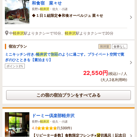
和食宿 菜々せ
長野>
軽井沢
・佐久・小諸
◆１日１組限定◆和食オーベルジュ 菜々せ
中
軽井沢
駅よりタクシーで10分、
軽井沢
駅よりタクシーで20分
宿泊プラン
和洋室
食事なし
ミニキッチン付き♪
軽井沢
で
別荘
のように過ごす。プライベート空間で寛
ぎのひとときを【素泊まり】
ポイント2%
22,550円
(税込)～/ 人
(大人2名利用時)
この宿の宿泊プランをすべてみる
ドーミー倶楽部軽井沢
長野>
軽井沢
・佐久・小諸
4.8
(1,599件)
【リピーター多数】食数限定フレンチ×
貸
切風呂｜記念日