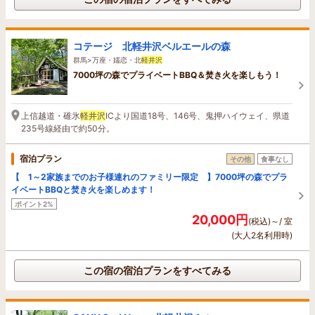
コテージ 北軽井沢ベルエールの森
群馬>万座・嬬恋・北
軽井沢
7000坪の森でプライベートBBQ＆焚き火を楽しもう！
上信越道・碓氷
軽井沢
ICより国道18号、146号、鬼押ハイウェイ、県道
235号線経由で約50分。
宿泊プラン
その他
食事なし
【 1～2家族までのお子様連れのファミリー限定 】7000坪の森でプラ
イベートBBQと焚き火を楽しめます！
ポイント2%
20,000円
(税込)～/ 室
(大人2名利用時)
この宿の宿泊プランをすべてみる