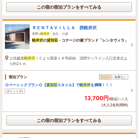
この宿の宿泊プランをすべてみる
ＲＥＮＴＡＶＩＬＬＡ 西軽井沢
長野>
軽井沢
・佐久・小諸
軽井沢
の
貸
別荘
・コテージの新ブランド「レンタヴィラ」
上信越道
軽井沢
ＩＣより国道１８号経由、浅間サンライン入口交差点よ
り約2ｋｍ
宿泊プラン
ツイン
食事なし
◇ベーシックプラン◇【
貸
別荘
スタイル】で
軽井沢
を満喫！！！
ポイント2%
13,700円
(税込)～/ 人
(大人2名利用時)
この宿の宿泊プランをすべてみる