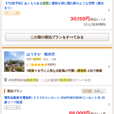
【7日前予約】ぬくもりある
別荘
に着想を得た隠れ家のような空間（素泊
まり）
ポイントUP
30,150円
(税込)～/ 人
(大人2名利用時)
この宿の宿泊プランをすべてみる
はうすか 軽井沢
長野>
軽井沢
・佐久・小諸
4.7
(69件)
1棟
貸
☆女子に人気な北欧風の可愛い
貸
別荘
♪2泊で検索
JR長野新幹線
軽井沢
駅・しなの鉄道中
軽井沢
駅タクシー８分
宿泊プラン
その他
食事なし
電気自動車充電無料♪２００Vコンセント♪EV/PHEV3KWコンセント付♪日
産リーフ歓迎
ポイント2%
88,000円
(税込)～/ 室