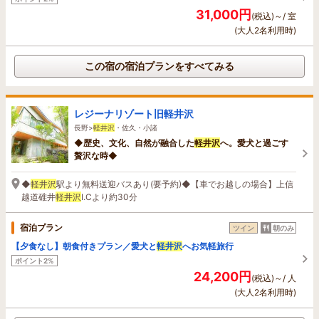
31,000円
(税込)～/ 室
(大人2名利用時)
この宿の宿泊プランをすべてみる
レジーナリゾート旧軽井沢
長野>
軽井沢
・佐久・小諸
◆歴史、文化、自然が融合した
軽井沢
へ。愛犬と過ごす
贅沢な時◆
◆
軽井沢
駅より無料送迎バスあり(要予約)◆【車でお越しの場合】上信
越道碓井
軽井沢
I.Cより約30分
宿泊プラン
ツイン
朝のみ
【夕食なし】朝食付きプラン／愛犬と
軽井沢
へお気軽旅行
ポイント2%
24,200円
(税込)～/ 人
(大人2名利用時)