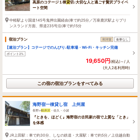
高原のコテージ１棟
貸
切♪大切な人と過ごす贅沢プライベ
ート空間
中軽駅より国道145号鬼押出園経由(車で約25分／万座鹿沢駅よりプリ
ンスランド方面、県道235号沿(車で約15分
宿泊プラン
和洋室
食事なし
【連泊プラン】コテージでのんびり♪駐車場・Wi-Fi・キッチン完備
ポイント2%
19,650円
(税込)～/ 人
(大人2名利用時)
この宿の宿泊プランをすべてみる
海野宿一棟貸し宿 上州屋
長野>
軽井沢
・佐久・小諸
『ときを、ほどく』海野宿の古民家の宿で上質な「とき」
を体感
JR上田駅：車で約30分、しなの鉄道・大屋駅：車で約5分／上信越自動