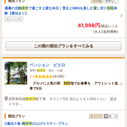
宿泊プラン
その他
食事なし
避暑の北
軽井沢
で過ごす上質な休日｜焚火とBBQを楽しむ
貸
し切り
別荘
体
験【素泊まり】
ポイント2%
41,998円
(税込)～/ 人
(大人2名利用時)
この宿の宿泊プランをすべてみる
ペンション ピエロ
長野>
軽井沢
・佐久・小諸
4.7
(412件)
グルメに人気の宿
別荘
地でお食事を アウトレット迄
車で5分
長野新幹線
軽井沢
駅下車、タクシー5分 北口より￥１000ぐらい 徒歩
２５分～
宿泊プラン
4ベッド
朝・夕
2連泊３食♪
軽井沢
のんびりスティ♪プラン