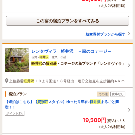
(大人2名利用時)
この宿の宿泊プランをすべてみる
航空券付プランから探す
レンタヴィラ 軽井沢 ～森のコテージ～
長野>
軽井沢
・佐久・小諸
軽井沢
の
貸
別荘
・コテージの新ブランド「レンタヴィラ」
上信越道
軽井沢
ＩＣより国道１８号経由、追分交差点を左折後約４ｋｍ
宿泊プラン
その他
食事なし
【連泊はこちら】【
貸
別荘
スタイル】ゆったり滞在♪
軽井沢
まるごと満
喫！！
ポイント2%
19,500円
(税込)～/ 人
(大人2名利用時)