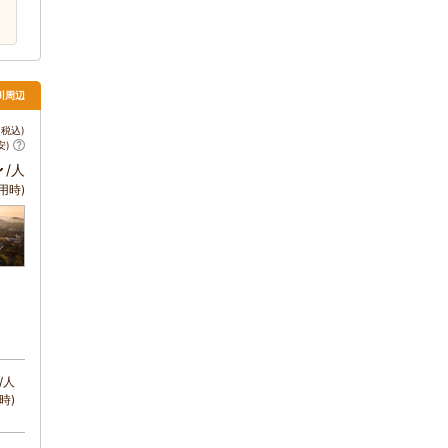
川周辺
税込)
安)
～
/人
用時)
/人
時)