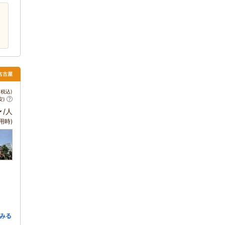
 名古屋
税込)
安)
～
/人
用時)
みる