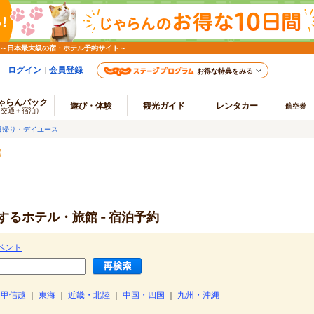
 ～日本最大級の宿・ホテル予約サイト～
ログイン
会員登録
お得な特典をみる
ゃらんパック
遊び・体験
観光ガイド
レンタカー
航空券
（交通＋宿泊）
日帰り・デイユース
るホテル・旅館 - 宿泊予約
ベント
・甲信越
｜
東海
｜
近畿・北陸
｜
中国・四国
｜
九州・沖縄