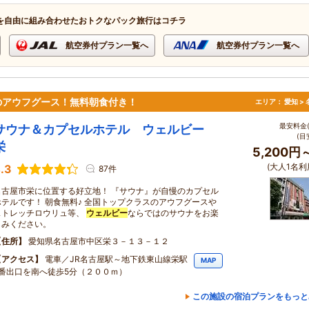
を自由に組み合わせたおトクなパック旅行はコチラ
航空券付プラン一覧へ
航空券付プラン一覧へ
のアウフグース！無料朝食付き！
エリア：
愛知 >
最安料金(
サウナ＆カプセルホテル ウェルビー
(目
栄
5,200円
(大人1名利
.3
87件
名古屋市栄に位置する好立地！ 『サウナ』が自慢のカプセル
ホテルです！ 朝食無料♪ 全国トップクラスのアウフグースや
ストレッチロウリュ等、
ウェルビー
ならではのサウナをお楽
しみください。
住所
愛知県名古屋市中区栄３－１３－１２
アクセス
電車／JR名古屋駅～地下鉄東山線栄駅
MAP
8番出口を南へ徒歩5分（２００ｍ）
この施設の宿泊プランをもっと