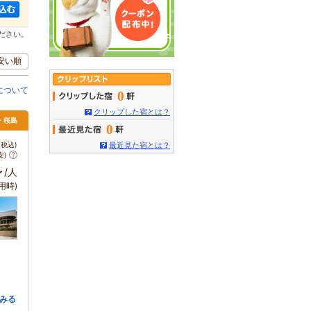
ださい。
安い順
について
0
クリップした宿とは？
・桜島
0
税込)
最近見た宿とは？
安)
～
/人
用時)
みる