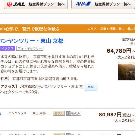
航空券付プラン一覧へ
航空券付プラン一覧へ
の中心部で、贅沢で親密な体験を
エリア：
京都 > 祇園・東山・北白
最安料金(
バンヤンツリー・東山 京都
(目
ハイクラス
フォトギャラリー
64,789円
清水寺の隣に位置し、京都市街を見渡す東山の高台に佇む当
(大人2名利
ホテルは、山の竹林に抱かれ豊かな自然を有し、能の世界観
をコンセプトにした舞台と天然温泉を備え、喧騒から離れた
静寂の時をお届けします。
住所
京都府京都市東山区清閑寺霊山町７番地
アクセス
JR京都駅からバンヤンツリー・東山 京
MAP
都へはタクシーで約20分。
台
バンヤンツリー・東山 京都 …
ダブル
朝のみ
80,987円
(税込)～
(大人2名利用
バンヤンツリー・東山 京都 …