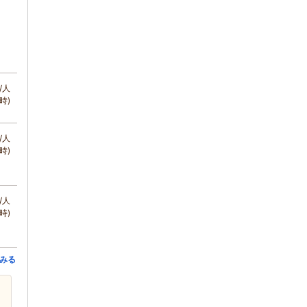
/人
時)
/人
時)
/人
時)
みる