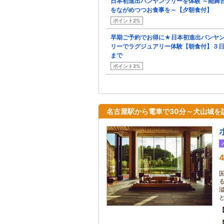
日本初進出バンヤンツリーを体験 ～能舞
をながめつつお食事を～【夕朝食付】
ポイント2%
早期ご予約でお得に★日本初進出バンヤ
リーでラグジュアリー体験【朝食付】３
まで
ポイント2%
名古屋駅から電車で30分～犬山城を
4