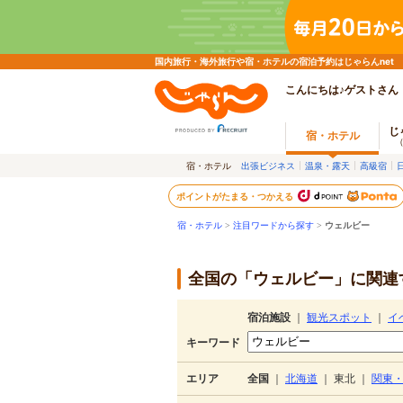
国内旅行・海外旅行や宿・ホテルの宿泊予約はじゃらんnet
こんにちは♪ゲストさん
じ
宿・ホテル
宿・ホテル
出張ビジネス
温泉・露天
高級宿
ポイントがたまる・つかえる
宿・ホテル
>
注目ワードから探す
>
ウェルビー
全国の「ウェルビー」に関連す
宿泊施設
｜
観光スポット
｜
イ
キーワード
エリア
全国
｜
北海道
｜
東北
｜
関東