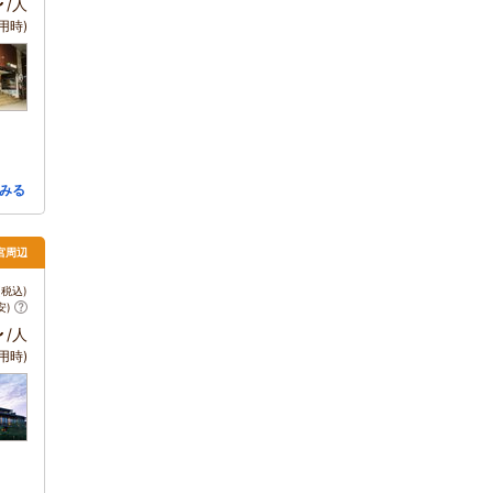
～
/人
用時)
みる
宮周辺
税込)
安)
～
/人
用時)