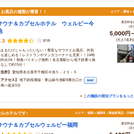
・お風呂の種類が豊富！！
エリア：
愛知 >
最安料金(
サウナ＆カプセルホテル ウェルビー今
(目
池
5,000円
(大人1名利
.3
97件
泊まるだけじゃもったいない！豊富なサウナとお風呂、外気
浴も楽しめる！レストランやマンガコーナーも充実！！24時
間外出OK！朝食バイキング無料！名古屋駅から地下鉄乗り換
えなしで約15分！
住所
愛知県名古屋市千種区今池５－２５－５
アクセス
地下鉄桜通線・東山線今池駅8番出口か
MAP
ら南へ徒歩5分
この施設の宿泊プランをもっと
ルホテルです♪
エリア：
福岡 > 福岡市（博多駅周辺・天神
最安料金(
サウナ＆カプセルウェルビー福岡
(目