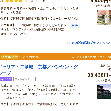
.1
5,400円
1,051件
(大人1名利
★朝食無料 ★無料Wi-Fi完備 ★全カプセル、コンセント付き
★サウナ入り放題
住所
福岡県福岡市博多区祇園町8-12ロータリー大和ビル
アクセス
ＪＲ博多駅（博多口）よりはかた駅前
MAP
通り（西日本シティ銀行様と福岡銀行様の間の道）
を直進。徒歩約10分。
この施設の宿泊プランをもっと
す
ウェルビー
イングホテル
エリア：
京都 > 河原町・烏丸・大
最安料金(
ギャリア・二条城 京都／バンヤン・グ
(目
ループ
38,438円
ハイクラス
フォトギャラリー
(大人2名利
二条城の南に佇む「ギャリア・二条城 京都」 日頃の喧騒から
心身ともに解き放ち、自分を見つめ直す時間を心ゆくまで。
ころとからだの“Well-being”にフォーカスした食と滞在、存
分にご堪能ください。
住所
京都府京都市中京区大宮通御池上る市之町１８０番
１