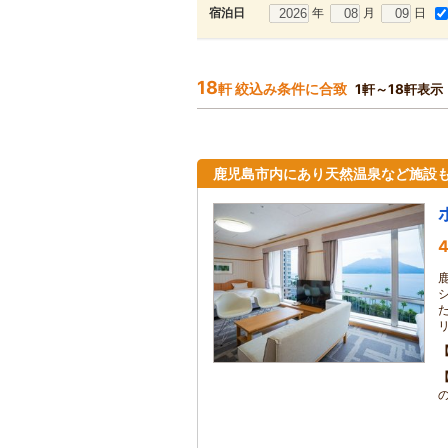
年
月
日
宿泊日
18
軒 絞込み条件に合致
1軒～18軒表示
鹿児島市内にあり天然温泉など施設
4