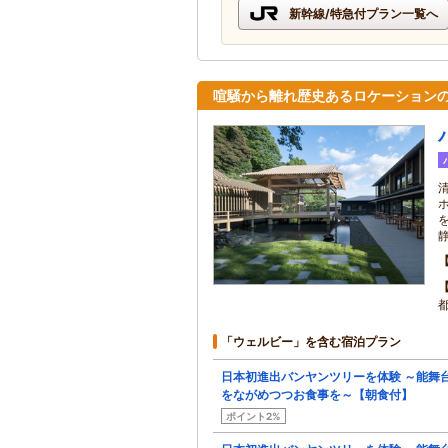
新幹線/特急付プラン一覧へ
喧騒から離れ歴史あるロケーション
「ウェルビー」を含む宿泊プラン
日本初進出バンヤンツリーを体験 ～能舞
をながめつつお食事を～【朝食付】
ポイント2%