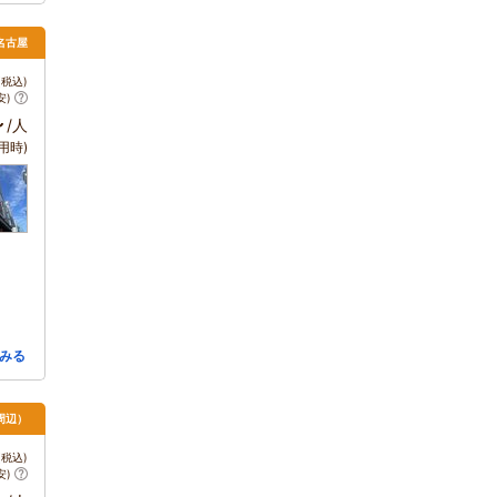
 名古屋
税込)
安)
～
/人
用時)
みる
周辺）
税込)
安)