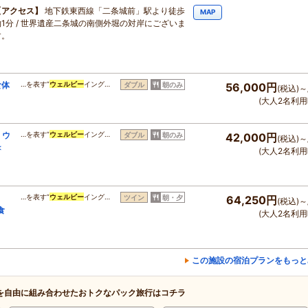
アクセス
地下鉄東西線「二条城前」駅より徒歩
MAP
約1分 / 世界遺産二条城の南側外堀の対岸にございま
す。
食体
…を表す”
ウェルビー
イング…
ダブル
朝のみ
56,000円
(税込)～
(大人2名利用
】ウ
…を表す”
ウェルビー
イング…
ダブル
朝のみ
42,000円
(税込)～
＜
(大人2名利用
…を表す”
ウェルビー
イング…
ツイン
朝・夕
64,250円
(税込)～
食
(大人2名利用
この施設の宿泊プランをもっと
を自由に組み合わせたおトクなパック旅行はコチラ