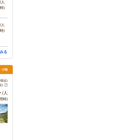
/人
時)
/人
時)
みる
・小牧
税込)
安)
～
/人
用時)