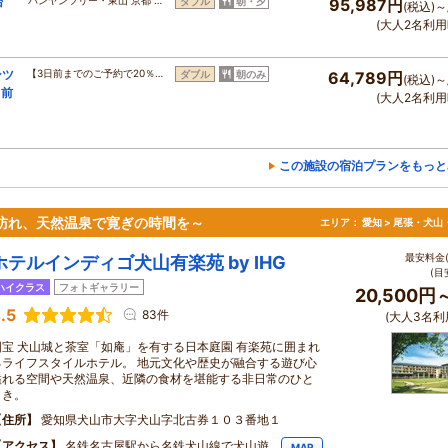
台
ダブル
朝・夕
95,987円
(税込)～
(大人2名利用
ンツ
【3日前までのご予約で20％…
ダブル
朝のみ
64,789円
(税込)～
日前
(大人2名利用
この施設の宿泊プランをもっと
訪れ、天然温泉で寛ぎの時間を～
エリア：
愛知 > 尾張・犬山
最安料金(
ホテルインディゴ犬山有楽苑 by IHG
(目
ハイクラス
フォトギャラリー
20,500円
.5
83件
(大人3名利
国宝 犬山城と茶室「如庵」を有する日本庭園 有楽苑に囲まれ
るライフスタイルホテル。 地元文化や歴史が融合する遊び心
溢れる空間や天然温泉、近隣の食材を堪能する非日常のひと
とき。
住所
愛知県犬山市大字犬山字北古券１０３番地１
アクセス
名鉄名古屋駅から名鉄犬山線で犬山遊
MAP