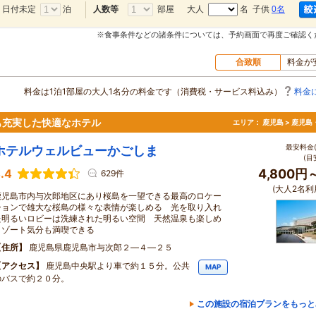
日付未定
泊
部屋
大人
名 子供
0名
人数等
※食事条件などの諸条件については、予約画面で再度ご確認く
合致順
料金が
料金は1泊1部屋の大人1名分の料金です（消費税・サービス料込み）
料金
も充実した快適なホテル
エリア：
鹿児島 > 鹿児島
最安料金(
ホテルウェルビューかごしま
(目
.4
4,800円
629件
(大人2名利
鹿児島市内与次郎地区にあり桜島を一望できる最高のロケー
ションで雄大な桜島の様々な表情が楽しめる 光を取り入れ
た明るいロビーは洗練された明るい空間 天然温泉も楽しめ
リゾート気分も満喫できる
住所
鹿児島県鹿児島市与次郎２―４―２５
アクセス
鹿児島中央駅より車で約１５分。公共
MAP
のバスで約２０分。
この施設の宿泊プランをもっと