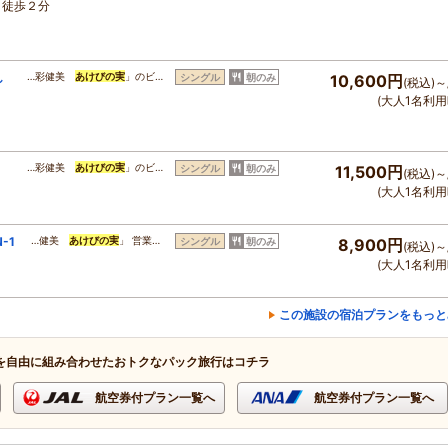
り徒歩２分
し
…彩健美
あけびの実
」のビ…
シングル
朝のみ
10,600円
(税込)～
(大人1名利用
…彩健美
あけびの実
」のビ…
シングル
朝のみ
11,500円
(税込)～
(大人1名利用
-1
…健美
あけびの実
」 営業…
シングル
朝のみ
8,900円
(税込)～
(大人1名利用
この施設の宿泊プランをもっと
を自由に組み合わせたおトクなパック旅行はコチラ
航空券付プラン一覧へ
航空券付プラン一覧へ