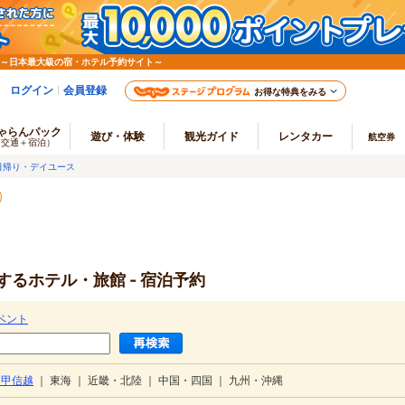
 ～日本最大級の宿・ホテル予約サイト～
ログイン
会員登録
お得な特典をみる
ゃらんパック
遊び・体験
観光ガイド
レンタカー
航空券
（交通＋宿泊）
日帰り・デイユース
るホテル・旅館 - 宿泊予約
ベント
・甲信越
｜
東海
｜
近畿・北陸
｜
中国・四国
｜
九州・沖縄