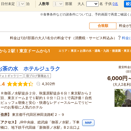
日付未定
泊
部屋
大人
名 子供
0名
人数等
※食事条件などの諸条件については、予約画面で再度ご確認く
合致順
料金が
料金は1泊1部屋の大人1名分の料金です（消費税・サービス料込み）
料金
から２駅！東京ドームから1
エリア：
東京 > お茶の水・湯島・九段・後楽園・東京
最安料金(
お茶の水 ホテルジュラク
(目
フォトギャラリー
宿ブログ新着あり
6,000円
.4
4,302件
(大人2名利
ＪＲ御茶ノ水駅徒歩２分、秋葉原駅徒歩６分！東京駅から２
駅目、東京ドームまで１駅約１０分！口コミで高評価！自然
派ビュッフェ朝食と安心・快適なレディースルームでリピー
ターのお客様に人気のホテル
住所
東京都千代田区神田淡路町２－９
アクセス
JR中央線、総武線「御茶ノ水駅」下車
MAP
聖橋口、地下鉄千代田線「新御茶ノ水駅」B２出口よ