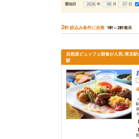
年
月
日
宿泊日
2
軒 絞込み条件に合致
1軒～2軒表示
自然派ビュッフェ朝食が人気♪東京駅
駅
4