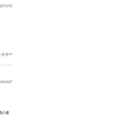
/11/13
くみる
4/4/7
遇の素