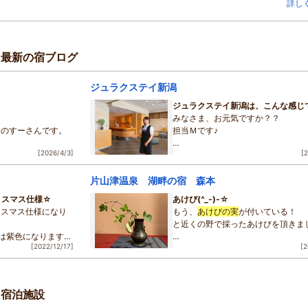
朝食は、ジュラクグループの売り？である「
あけびの実
」でいただくことがで
詳し
す。こちらは、自然の食材を丁寧に仕上げていただいており、その地域ごとに
れた内容で美味しく頂くことができ、新潟のジュラクでも例にもれず美味しく
とができました。（いつもは東京のお茶の水ジュラクで「
あけびの実
」にお世
っています）
る最新の宿ブログ
大変お世話になりました。ありがとうございました。
ジュラクステイ新潟
ジュラクステイ新潟は、こんな感じ
みなさま、お元気ですか？？
クのすーさんです。
担当Ｍです♪
[2026/4/3]
[
今回は、ジュラクステイ新潟がどん
、東京都内では桜が
気なのかを、
おります。
片山津温泉 湖畔の宿 森本
グーグルのインドアビューでご覧い
我が子とともに、初
うっっ！
リスマス仕様☆
あけび(^_-)-☆
てまいりました
リスマス仕様になり
もう、
あけびの実
が付いている！
…という趣向です。
と近くの野で採ったあけびを頂きま
は紫色になります。
おひまな時にでも、ふーん…てな感
[2022/12/17]
[2
な形をした白い果肉
これから夏が訪れようとしているの
色のゼリー状の実の
早いですね・・・・。
たくさん入ってい
レストランへのお迎え花に生けてみ
る宿泊施設
た。