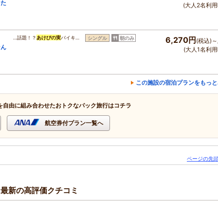
もた
(大人2名利用
」
…話題！？
あけびの実
バイキ…
シングル
朝のみ
6,270円
(税込)～
なん
(大人1名利用
この施設の宿泊プランをもっと
を自由に組み合わせたおトクなパック旅行はコチラ
航空券付プラン一覧へ
ページの先頭
る最新の高評価クチコミ