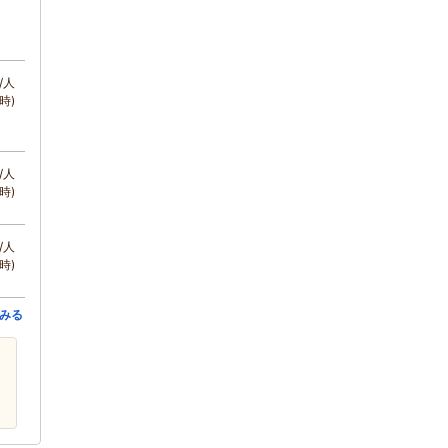
/人
時)
/人
時)
/人
時)
みる