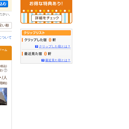
ださい。
安い順
について
0
クリップした宿とは？
ドーム
0
最近見た宿とは？
税込)
安)
～
/人
用時)