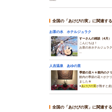
全国の「あけびの実」に関連す
お茶の水 ホテルジュラク
すーさんの雑談（4月）
こんにちは！
お茶の水ホテルジュラ
だんだんと暖かくなり
人吉温泉 あゆの里
ちょうど見頃を迎えて
私も昨年末に誕生した
季節の花々☆館内のク
めてのお花見に出かけ
館内の季節の花々がク
ました☆
※
あけびの実
が熟すと皮
実の中には筋子のよう
が実っています。乳白
中に、小さな黒い種が
全国の「あけびの実」に関連す