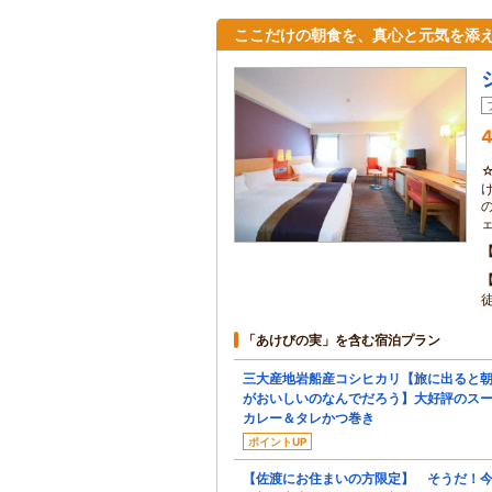
ここだけの朝食を、真心と元気を添
4
「あけびの実」を含む宿泊プラン
三大産地岩船産コシヒカリ【旅に出ると
がおいしいのなんでだろう】大好評のス
カレー＆タレかつ巻き
ポイントUP
【佐渡にお住まいの方限定】 そうだ！