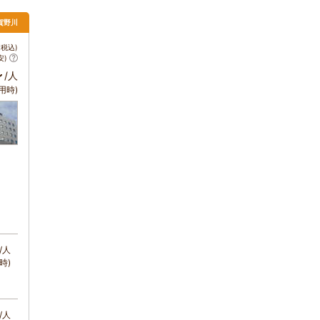
賀野川
税込)
安)
～
/人
用時)
/人
時)
/人