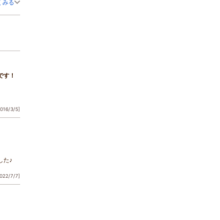
きま
くみる
工夫さ
頂くこ
話にな
です！
2016/3/5]
な雰囲
ただこ
した♪
022/7/7]
に
まし