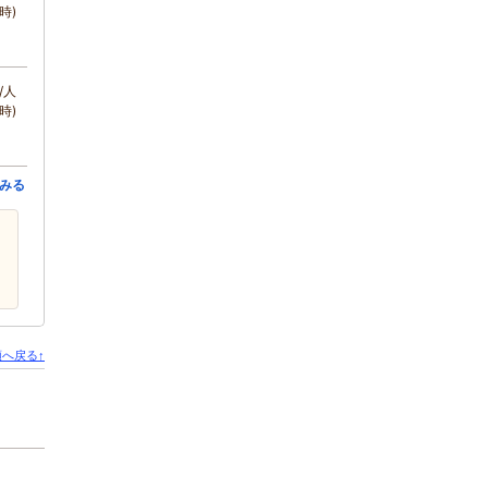
時)
/人
時)
みる
へ戻る↑