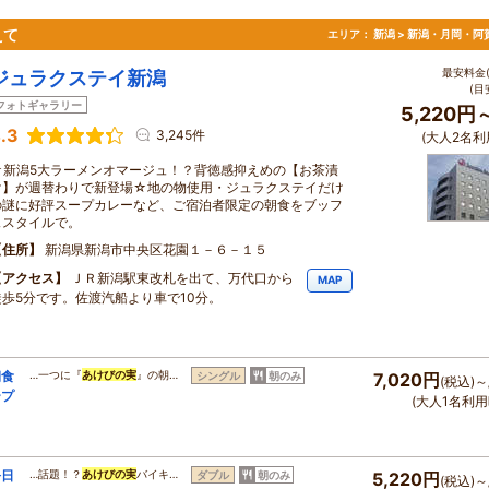
えて
エリア：
新潟 > 新潟・月岡・阿
最安料金(
ジュラクステイ新潟
(目
フォトギャラリー
5,220円
.3
3,245件
(大人2名利
☆新潟5大ラーメンオマージュ！？背徳感抑えめの【お茶漬
け】が週替わりで新登場☆地の物使用・ジュラクステイだけ
の謎に好評スープカレーなど、ご宿泊者限定の朝食をブッフ
ェスタイルで。
住所
新潟県新潟市中央区花園１－６－１５
アクセス
ＪＲ新潟駅東改札を出て、万代口から
MAP
徒歩5分です。佐渡汽船より車で10分。
朝食
…一つに『
あけびの実
』の朝…
シングル
朝のみ
7,020円
(税込)～
ープ
(大人1名利用
今日
…話題！？
あけびの実
バイキ…
ダブル
朝のみ
5,220円
(税込)～