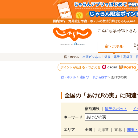
国内旅行・海外旅行や宿・ホテルの宿泊予約はじゃらんnet
こんにちは♪ゲストさん
じ
宿・ホテル
宿・ホテル
出張ビジネス
温泉・露天
高級宿
ポイントがたまる・つかえる
宿・ホテル
>
注目ワードから探す
>
あけびの実
全国の「あけびの実」に関連す
宿泊施設
｜
観光スポット
｜
イ
キーワード
エリア
全国
｜
北海道
｜
東北
｜
関東