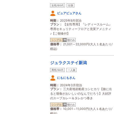
女性/60代
出張
ピュアピュアさん
時期
2025年9月宿泊
プラン
【女性専用】『レディースルーム』
専用セキュリティーフロアと充実アメニティ
♪【ご朝食付】
シングル
朝のみ
価格帯
21,001～22,000円(大人１名あたり/
税込)
ジュラクステイ新潟
男性/50代
一人旅
にもにもさん
時期
2024年3月宿泊
プラン
三大産地岩船産コシヒカリ【旅に出
ると朝食がおいしいのなんでだろう】大好評
のスープカレー＆タレかつ巻き
シングル
朝のみ
価格帯
10,001～11,000円(大人１名あたり/
税込)