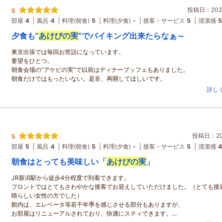
投稿日：2025
5
部屋
4
風呂
4
料理(朝食)
5
料理(夕食)
-
接客・サービス
5
清潔感
5
夕食も”
あけびの実
”でバイキング出来たらなぁ～
東京出張では毎回お世話になっています。
要望をひとつ。
朝食会場の”アケビの実”で以前はディナーブッフェもありました。
朝食だけではもったいない。是非、再開してほしいです。
詳し
投稿日：202
5
部屋
5
風呂
4
料理(朝食)
5
料理(夕食)
-
接客・サービス
5
清潔感
4
朝食はとっても美味しい「
あけびの実
」
JR新潟駅から徒歩4分程度で到着できます。
フロントではとてもさわやかな接客でお迎えしていただけました。（とても接
晴らしい女性の方でした）
館内は、エレベータ等若干年季を感じさせる部分もありますが、
お部屋はリニューアルされており、快適にスティできます。