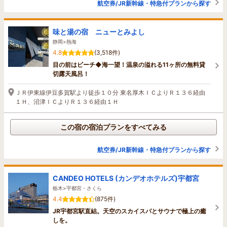
航空券/JR新幹線・特急付プランから探す
味と湯の宿 ニューとみよし
静岡>熱海
4.8
(3,518件)
目の前はビーチ◆海一望！温泉の溢れる11ヶ所の無料貸
切露天風呂！
ＪＲ伊東線伊豆多賀駅より徒歩１０分 東名厚木ＩＣよりＲ１３６経由
１Ｈ、沼津ＩＣよりＲ１３６経由１Ｈ
この宿の宿泊プランをすべてみる
航空券/JR新幹線・特急付プランから探す
CANDEO HOTELS (カンデオホテルズ)宇都宮
栃木>宇都宮・さくら
4.4
(875件)
JR宇都宮駅直結。天空のスカイスパとサウナで極上の癒
しを。