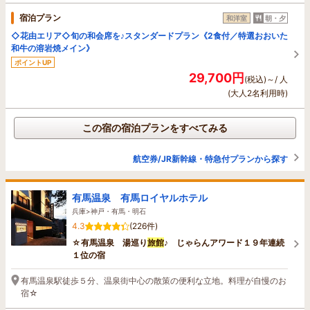
宿泊プラン
和洋室
朝・夕
◇花由エリア◇旬の和会席を♪スタンダードプラン《2食付／特選おおいた
和牛の溶岩焼メイン》
ポイントUP
29,700円
(税込)～/ 人
(大人2名利用時)
この宿の宿泊プランをすべてみる
航空券/JR新幹線・特急付プランから探す
有馬温泉 有馬ロイヤルホテル
兵庫>神戸・有馬・明石
4.3
(226件)
☆有馬温泉 湯巡り
旅館
♪ じゃらんアワード１９年連続
１位の宿
有馬温泉駅徒歩５分、温泉街中心の散策の便利な立地。料理が自慢のお
宿☆