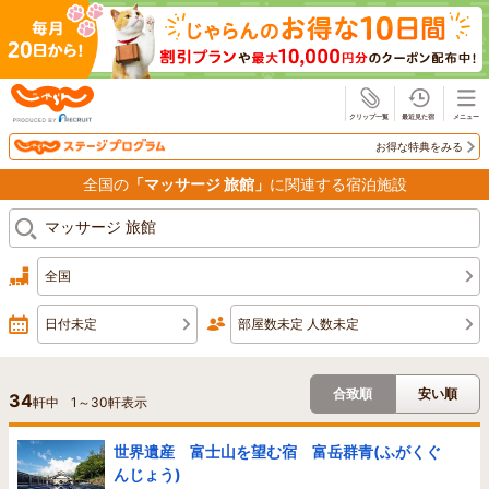
じゃらん
お得な特典をみる
全国の
「マッサージ 旅館」
に関連する宿泊施設
全国
日付未定
部屋数未定 人数未定
合致順
安い順
34
軒中
1
～
30
軒表示
世界遺産 富士山を望む宿 富岳群青(ふがくぐ
んじょう)