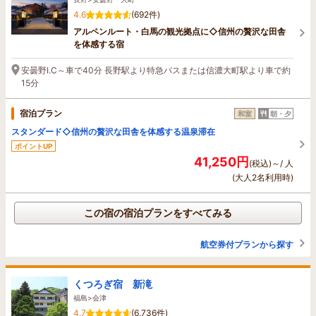
4.6
(692件)
アルペンルート・白馬の観光拠点に◇信州の贅沢な田舎
を体感する宿
安曇野I.C～車で40分 長野駅より特急バスまたは信濃大町駅より車で約
15分
宿泊プラン
和室
朝・夕
スタンダード◇信州の贅沢な田舎を体感する温泉滞在
ポイントUP
41,250円
(税込)～/ 人
(大人2名利用時)
この宿の宿泊プランをすべてみる
航空券付プランから探す
くつろぎ宿 新滝
福島>会津
4.7
(6,736件)