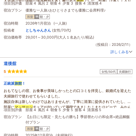
大浴場は金の湯銀の湯等種類も多く趣のある
旅館
でした。部屋には寒くて入り
項目別評価
部屋 4
風呂 2
朝食 4
夕食 3
接客 4
清潔感 4
ませんでしたが露天風呂もあり
マッサージ
機も置いてありました。夕食の刺身
宿泊プラン
優雅な一人旅♪おひとりさまでも優雅に会席料理♪
や牛肉は美味しかったが海老の押し寿司等時間が経った料理が有り美味しくな
かった。従業員の方は明るく丁寧でした。ロビーに地元のお菓子が沢山ありソ
和室
朝・夕
フトドリンクもフリーでした。
宿泊時期
2026年1月宿泊 (一人旅)
投稿者
としちゃんさん
(女性/70代)
宿泊価格帯
29,001～30,000円(大人１名あたり/税込)
（投稿日：2026/2/11）
詳しくみる
道後舘
5
女性/50代
夫婦旅行
正統派
旅館
！
おもてなしの宿、お食事が美味しかったとの口コミを拝見し、銀婚式を迎えた
夫婦旅行で使わせてもらいました。
施設自体は新しいわけではありませんが、丁寧に清潔に提供されていたし、お
部屋に
マッサージ
チェアが付いていて満喫できました！またロビーで、みかん
項目別評価
部屋 4
風呂 4
朝食 5
夕食 5
接客 4
清潔感 5
ジュースの飲み比べができるドリンクバーなども楽しめ良かったです。
宿泊プラン
【お日にち限定・見たもの勝ち】季節替わりの和会席+絶品鯛飯
特筆すべきはお食事が本当に美味しかったです。地の食材や郷土料理なども積
付プラン
極に取り入れられ、料理長の宿泊者への思いがたくさん込められた工夫がたく
さん散りばめられた品々を堪能いたしました。銀婚式を祝う、さりげないサプ
和室
朝・夕
ライズにも感激し、旅の忘れられない思い出の一つになりました。本当にあり
宿泊時期
2025年12月宿泊 (夫婦旅行)