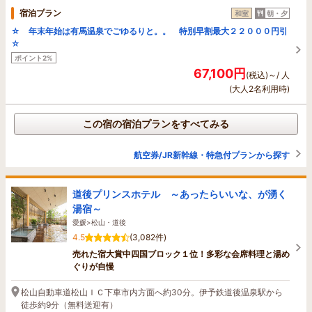
宿泊プラン
和室
朝・夕
☆ 年末年始は有馬温泉でごゆるりと。。 特別早割最大２２０００円引
☆
ポイント2%
67,100円
(税込)～/ 人
(大人2名利用時)
この宿の宿泊プランをすべてみる
航空券/JR新幹線・特急付プランから探す
道後プリンスホテル ～あったらいいな、が湧く
湯宿～
愛媛>松山・道後
4.5
(3,082件)
売れた宿大賞中四国ブロック１位！多彩な会席料理と湯め
ぐりが自慢
松山自動車道松山ＩＣ下車市内方面へ約30分。伊予鉄道後温泉駅から
徒歩約9分（無料送迎有）