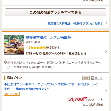
この宿の宿泊プランをすべてみる
航空券/JR新幹線・特急付プランから探す
箱根湯本温泉 ホテル南風荘
神奈川>箱根
4.6
(9,593件)
7/18～9/13 屋外プールOPEN！夏を楽しもう！！
箱根湯本駅より徒歩約20分、巡回バス(有料)Aコース滝通り行き約7分、
小田原西IC箱根新道経由-車約10分
宿泊プラン
和室
朝・夕
◆記念日プラン◆スパークリングワインで乾杯♪デザートにはホールケー
キ付 ～Happy☆Anniversary～
ポイントUP
51,700円
(税込)～/ 人
(大人2名利用時)