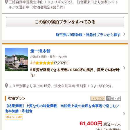
三陸自動車道桃生津山ＩＣより車で20分。 仙台駅東口より無料シャト
ルバス運行中（宿泊者限定※要予約）
この宿の宿泊プランをすべてみる
航空券/JR新幹線・特急付プランから探す
第一滝本館
北海道>洞爺・登別・苫小牧
4.6
(7,292件)
5泉質が堪能できる圧巻の1500坪の風呂、露天で1杯が叶
う♪
ＪＲ登別駅より車で約15分、道央自動車道 登別東ＩＣより約10分。
宿泊プラン
トリプル
朝・夕
【絶景満喫】上質な旬の味覚満載 当館最上級の会席を食事処で楽しむ／
滝本御膳・和朝食
ポイントUP
61,400円
(税込)～/ 人
(大人2名利用時)