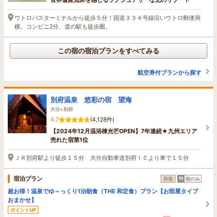
ウトロバスターミナルから徒歩５分！国道３３４号線沿いウトロ郵便局
横。コンビニ2分、道の駅も徒歩圏。
この宿の宿泊プランをすべてみる
航空券付プランから探す
別府温泉 悠彩の宿 望海
大分>別府
4.7
(4,128件)
【2024年12月温浴棟光芒OPEN】7年連続★九州エリア
売れた宿第1位
ＪＲ別府駅より徒歩１５分 大分自動車道別府ＩＣより車で１５分
宿泊プラン
和室
朝のみ
超お得！温泉でゆ～っくり1泊朝食（THE 和定食）プラン【お部屋タイプ
おまかせ】
ポイントUP