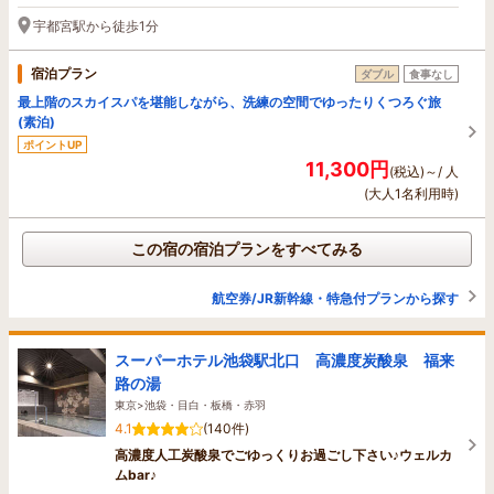
宇都宮駅から徒歩1分
宿泊プラン
ダブル
食事なし
最上階のスカイスパを堪能しながら、洗練の空間でゆったりくつろぐ旅
(素泊)
ポイントUP
11,300円
(税込)～/ 人
(大人1名利用時)
この宿の宿泊プランをすべてみる
航空券/JR新幹線・特急付プランから探す
スーパーホテル池袋駅北口 高濃度炭酸泉 福来
路の湯
東京>池袋・目白・板橋・赤羽
4.1
(140件)
高濃度人工炭酸泉でごゆっくりお過ごし下さい♪ウェルカ
ムbar♪