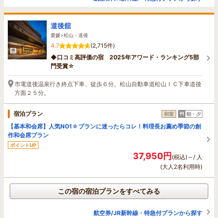
道後舘
愛媛>松山・道後
4.7
(2,715件)
◆口コミ高評価の宿 2025年アワード・ランキング5部
門受賞☆
市電道後温泉行き終点下車、徒歩６分。松山自動車道松山ＩＣ下車道後
方面２５分。
宿泊プラン
和室
朝・夕
【基本和会席】人気NO1☆プランに迷ったらコレ！料理長お薦め季節の創
作和会席プラン
ポイントUP
37,950円
(税込)～/ 人
(大人2名利用時)
この宿の宿泊プランをすべてみる
航空券/JR新幹線・特急付プランから探す