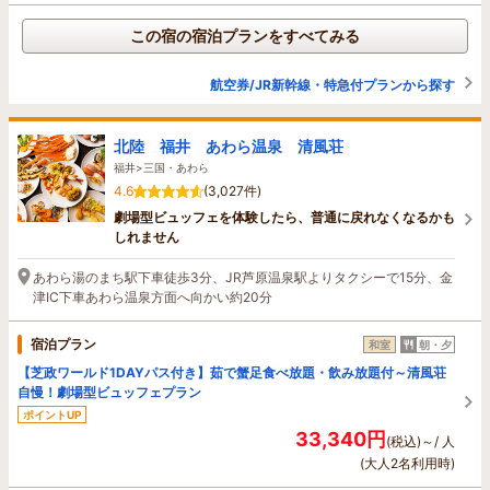
この宿の宿泊プランをすべてみる
航空券/JR新幹線・特急付プランから探す
北陸 福井 あわら温泉 清風荘
福井>三国・あわら
4.6
(3,027件)
劇場型ビュッフェを体験したら、普通に戻れなくなるかも
しれません
あわら湯のまち駅下車徒歩3分、JR芦原温泉駅よりタクシーで15分、金
津IC下車あわら温泉方面へ向かい約20分
宿泊プラン
和室
朝・夕
【芝政ワールド1DAYパス付き】茹で蟹足食べ放題・飲み放題付～清風荘
自慢！劇場型ビュッフェプラン
ポイントUP
33,340円
(税込)～/ 人
(大人2名利用時)