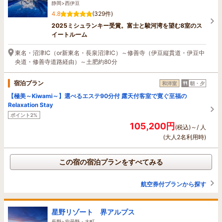
静岡>西伊豆
4.8
(329件)
2025ミシュランキー受賞。富士と駿河湾を望む8室のス
イートルーム
東名・沼津IC（or新東名・長泉沼津IC）～修善寺（伊豆縦貫道・伊豆中
央道・修善寺道路経由）～土肥約80分
宿泊プラン
和洋室
朝・夕
【極美～Kiwami～】選べるエステ90分付 露天付客室で寛ぐ至福の
Relaxation Stay
ポイント2%
105,200円
(税込)～/ 人
(大人2名利用時)
この宿の宿泊プランをすべてみる
航空券付プランから探す
星野リゾート 界アルプス
長野>安曇野・大町