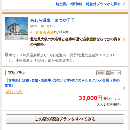
航空券/JR新幹線・特急付プランから探す
あわら温泉 まつや千千
福井>三国・あわら
4.8
(2,344件)
北陸最大級の大浴場と会席料理で温泉
旅館
ならではの寛ぎ
の時間を♪
車でＪＲ芦原温泉駅より10分(送迎有・要予約)北陸道金津ＩＣより15
分。小松空港より60分。宿から芝政10分。
宿泊プラン
和室
朝・夕
【食事処】活鮑×姿蟹×国産牛♪当宿リピ率NO.1のＡＫＢグルメ会席（夢の
饗宴）
ポイントUP
33,000円
(税込)～/ 人
(大人2名利用時)
この宿の宿泊プランをすべてみる