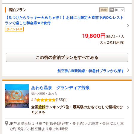
宿泊プラン
和室
朝・夕
【見つけたらラッキー★めちゃ得！】お日にち限定★直前予約OK♪レスト
ランで楽しむ和会席★2食付
ポイントUP
19,800円
(税込)～/ 人
(大人2名利用時)
この宿の宿泊プランをすべてみる
航空券/JR新幹線・特急付プランから探す
あわら温泉 グランディア芳泉
福井>三国・あわら
4.8
(155件)
全国
旅館
ランキング7位！最高級のおもてなしで至福のひ
とときを
JR芦原温泉駅より車で約15分(送迎有・要予約)／北陸道・金津ICより車
で約15分／小松空港より車で約1時間