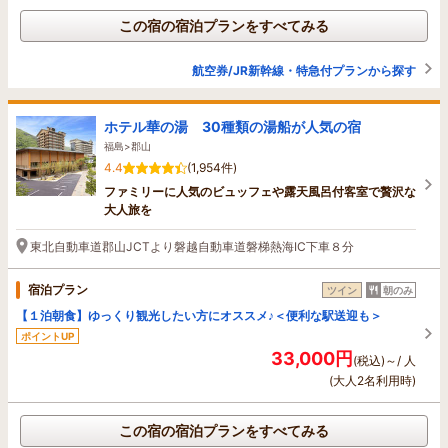
この宿の宿泊プランをすべてみる
航空券/JR新幹線・特急付プランから探す
ホテル華の湯 30種類の湯船が人気の宿
福島>郡山
4.4
(1,954件)
ファミリーに人気のビュッフェや露天風呂付客室で贅沢な
大人旅を
東北自動車道郡山JCTより磐越自動車道磐梯熱海IC下車８分
宿泊プラン
ツイン
朝のみ
【１泊朝食】ゆっくり観光したい方にオススメ♪＜便利な駅送迎も＞
ポイントUP
33,000円
(税込)～/ 人
(大人2名利用時)
この宿の宿泊プランをすべてみる