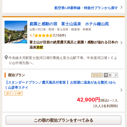
航空券/JR新幹線・特急付プランから探す
庭園と感動の宿 富士山温泉 ホテル鐘山苑
山梨>河口湖・西湖・富士吉田・精進湖・本栖湖
4.7
(1,156件)
富士山が目前の絶景露天風呂と庭園！感動が溢れる日本の
温泉
旅館
中央線大月駅富士急河口湖行乗換え富士山駅下車。中央道河口湖ＩＣよ
り山中湖方面へ。
宿泊プラン
ツイン
朝・夕
【スタンダードプラン／露天風呂付客室 】お部屋に温泉がある贅沢♪ゆら
く山彦亭ステイ
ポイントUP
42,900円
(税込)～/ 人
(大人2名利用時)
この宿の宿泊プランをすべてみる