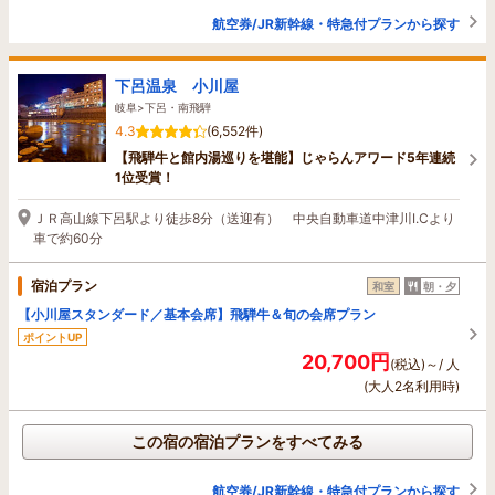
航空券/JR新幹線・特急付プランから探す
下呂温泉 小川屋
岐阜>下呂・南飛騨
4.3
(6,552件)
【飛騨牛と館内湯巡りを堪能】じゃらんアワード5年連続
1位受賞！
ＪＲ高山線下呂駅より徒歩8分（送迎有） 中央自動車道中津川I.Cより
車で約60分
宿泊プラン
和室
朝・夕
【小川屋スタンダード／基本会席】飛騨牛＆旬の会席プラン
ポイントUP
20,700円
(税込)～/ 人
(大人2名利用時)
この宿の宿泊プランをすべてみる
航空券/JR新幹線・特急付プランから探す