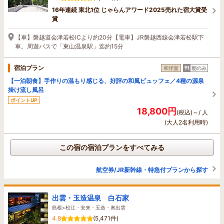
16年連続 東北1位 じゃらんアワード2025売れた宿大賞受
賞
【車】磐越道会津若松ICより約20分【電車】JR磐越西線会津若松駅下
車。周遊バスで「東山温泉駅」迄約15分
宿泊プラン
和洋室
朝のみ
【一泊朝食】手作りの温もり感じる、好評の和風ビュッフェ／4種の源泉
掛け流し風呂
ポイントUP
18,800円
(税込)～/ 人
(大人2名利用時)
この宿の宿泊プランをすべてみる
航空券/JR新幹線・特急付プランから探す
出雲・玉造温泉 白石家
島根>松江・安来・玉造・奥出雲
4.8
(5,471件)