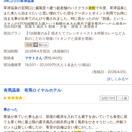
3年ぶりの草津温泉
草津温泉の玄関口に威風堂々建つ超老舗のハイクラス
旅館
で今度、草津温泉に
また来たら泊まりたいと思い憧れていた宿をクーポンとポイント利用でお得に
泊まる事が出来てのんびり癒されました。特に良かったのが『別湯』というシ
ステムの1日20組限定入場という制限があるお風呂で露天風呂だったら尚良か
項目別評価
部屋 5
風呂 5
朝食 -
夕食 -
接客 3
清潔感 4
ったが少人数で広々とした温泉を堪能出来て
マッサージ
チェアや冷蔵庫に入っ
宿泊プラン
【1泊朝食のみ】焼きたてフレンチトースト＆特製カレーなど人
てるビールまで無料という貸切風呂とはまた違う格別なシステムに驚きと満足
気のこだわり朝食バイキングと温泉を堪能♪
感がありまたいつか草津温泉に来る際は桜井で…しがも更に格別なサービスと
システムが充実してそうなラウンジ利用で泊まりたいと思わされたさすがは有
和室
朝のみ
名老舗
旅館
だと感服しました
宿泊時期
2026年4月宿泊 (夫婦旅行)
投稿者
マサトさん
(男性/40代)
宿泊価格帯
19,001～20,000円(大人１名あたり/税込)
（投稿日：2026/4/25）
詳しくみる
有馬温泉 有馬ロイヤルホテル
4
女性/70代
一人旅
寒かった
寒波が来ていた事もあり、部屋の暖房を入れても廊下を歩いていても食堂に居
ても寒く特に最上階の露天風呂の脱衣所は寒く風邪をひきそうだった…外観フ
ロントは新しい感じだが、客室や設備は古い感じがした。