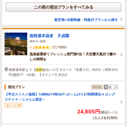
この宿の宿泊プランをすべてみる
航空券/JR新幹線・特急付プランから探す
箱根湯本温泉 天成園
神奈川>箱根
4.2
(7,716件)
温泉総選挙リフレッシュ部門第1位！天空露天風呂で癒や
しの時間を
箱根湯本駅より【
旅館
組合バス】Aコース『滝通り行』約5分（有料200
円/最終17：45発）【タクシー】約3分
宿泊プラン
和洋室
朝・夕
【平日スイスイ箱根】14時IN/11時OUT♪の～んびり21時間滞在☆ロング
ステイ☆～じゃらん限定～
ポイントUP
24,805円
(税込)～/ 人
(大人3名利用時)