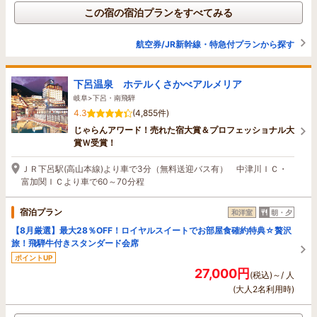
この宿の宿泊プランをすべてみる
航空券/JR新幹線・特急付プランから探す
下呂温泉 ホテルくさかべアルメリア
岐阜>下呂・南飛騨
4.3
(4,855件)
じゃらんアワード！売れた宿大賞＆プロフェッショナル大
賞Ｗ受賞！
ＪＲ下呂駅(高山本線)より車で3分（無料送迎バス有） 中津川ＩＣ・
富加関ＩＣより車で60～70分程
宿泊プラン
和洋室
朝・夕
【8月厳選】最大28％OFF！ロイヤルスイートでお部屋食確約特典☆贅沢
旅！飛騨牛付きスタンダード会席
ポイントUP
27,000円
(税込)～/ 人
(大人2名利用時)