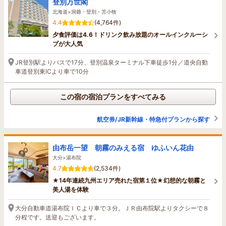
登別万世閣
北海道>洞爺・登別・苫小牧
4.4
(4,764件)
夕食評価は4.6！ドリンク飲み放題のオールインクルーシ
ブが大人気
JR登別駅よりバスで17分、登別温泉ターミナル下車徒歩1分／道央自動
車道登別東ICより車で10分
この宿の宿泊プランをすべてみる
航空券/JR新幹線・特急付プランから探す
由布岳一望 朝霧のみえる宿 ゆふいん花由
大分>湯布院
4.7
(2,534件)
★14年連続九州エリア売れた宿第１位★幻想的な朝霧と
美人湯を体験
大分自動車道湯布院ＩＣより車で３分。ＪＲ由布院駅よりタクシーで８
分程です。送迎もございます。