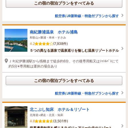
この宿の宿泊プランをすべてみる
航空券/JR新幹線・特急付プランから探す
南紀勝浦温泉 ホテル浦島
和歌山>勝浦・串本・すさみ
4.2
(7,938件)
５つの異なる源泉で温泉巡りを愉しむ温泉リゾートホテル
ＪＲ紀伊勝浦駅から桟橋まで徒歩約6分、その後専用船又はｼｬﾄﾙﾊﾞｽにて
約5分※専用船は運休の場合あり
この宿の宿泊プランをすべてみる
航空券/JR新幹線・特急付プランから探す
北こぶし知床 ホテル＆リゾート
北海道>網走・北見・知床
4.6
(3,501件)
世界遺産知床を感じるラグジュアリーな北のリゾート