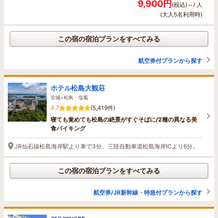
9,900円
(税込)～/ 人
(大人5名利用時)
この宿の宿泊プランをすべてみる
航空券付プランから探す
ホテル松島大観荘
宮城>松島・塩竈
4.7
(5,419件)
寝ても覚めても松島の絶景がすぐそばに/2種の異なる美
食バイキング
JR仙石線松島海岸駅より車で3分。三陸自動車道松島海岸ICより6分。
この宿の宿泊プランをすべてみる
航空券/JR新幹線・特急付プランから探す