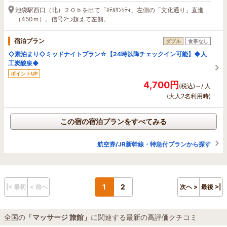
池袋駅西口（北）２０ｂを出て「ﾎﾃﾙｻﾝｼﾃｨ」左側の「文化通り」直進
（450ｍ）。信号2つ超えて左側。
宿泊プラン
ダブル
食事なし
◇素泊まり◇ミッドナイトプラン☆【24時以降チェックイン可能】◆人
工炭酸泉◆
ポイントUP
4,700円
(税込)～/ 人
(大人2名利用時)
この宿の宿泊プランをすべてみる
航空券/JR新幹線・特急付プランから探す
1
2
|< 最初
< 前へ
次へ >
最後 >|
全国の
「マッサージ 旅館」
に関連する最新の高評価クチコミ