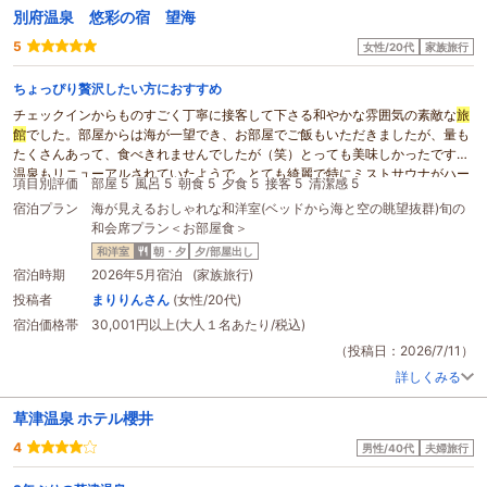
別府温泉 悠彩の宿 望海
5
女性/20代
家族旅行
ちょっぴり贅沢したい方におすすめ
チェックインからものすごく丁寧に接客して下さる和やかな雰囲気の素敵な
旅
館
でした。部屋からは海が一望でき、お部屋でご飯もいただきましたが、量も
たくさんあって、食べきれませんでしたが（笑）とっても美味しかったです！
温泉もリニューアルされていたようで、とても綺麗で特にミストサウナがハー
項目別評価
部屋 5
風呂 5
朝食 5
夕食 5
接客 5
清潔感 5
ブ？の香りがしてお気に入りになりました！ビールやアイスもおひとり様ひと
宿泊プラン
海が見えるおしゃれな和洋室(ベッドから海と空の眺望抜群)旬の
つもらえるサービスや
マッサージ
チェアもあり、旅の疲れが取れる＋癒しまで
和会席プラン＜お部屋食＞
もらえるような素敵な空間でした！初めて
旅館
というところに泊まりました
が、大満足の1日でした！ご丁寧に対応して下さりありがとうございました！
和洋室
朝・夕
夕/部屋出し
宿泊時期
2026年5月宿泊 (家族旅行)
投稿者
まりりんさん
(女性/20代)
宿泊価格帯
30,001円以上(大人１名あたり/税込)
（投稿日：2026/7/11）
詳しくみる
草津温泉 ホテル櫻井
4
男性/40代
夫婦旅行