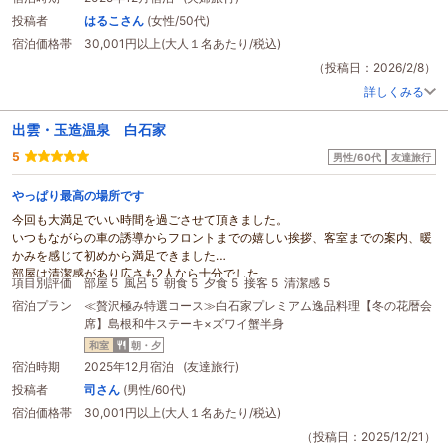
がとうございました。
投稿者
はるこさん
(女性/50代)
どのスタッフの方々も丁寧な接客も心地良かったです。
宿泊価格帯
30,001円以上(大人１名あたり/税込)
久しぶりにザ・
旅館
という宿に泊まれて最高でした。お食事なし、のプランの
お宿も増えているようですが、おもてなしの宿は日本の観光文化の宝の様に思
（投稿日：2026/2/8）
います。いつまでも今のままでいてほしい
旅館
だな、と思いました。またお邪
詳しくみる
魔したいです。
出雲・玉造温泉 白石家
5
男性/60代
友達旅行
やっぱり最高の場所です
今回も大満足でいい時間を過ごさせて頂きました。
いつもながらの車の誘導からフロントまでの嬉しい挨拶、客室までの案内、暖
かみを感じて初めから満足できました
部屋は清潔感があり広さも2人なら十分でした
項目別評価
部屋 5
風呂 5
朝食 5
夕食 5
接客 5
清潔感 5
お風呂もゆったり、露天でのんびり、湯上りに
マッサージ
チェアーでリラック
宿泊プラン
≪贅沢極み特選コース≫白石家プレミアム逸品料理【冬の花暦会
ス、サウナに入らなくてもととのいます。
席】島根和牛ステーキ×ズワイ蟹半身
夕食はたくさんの人が食事をしているがご家族連れ、子供連れのかたなども楽
しく騒がしくもなく食事されてるのは食事係の接客の良さと白石屋さんの格式
和室
朝・夕
のたかさだといつも感心します
宿泊時期
2025年12月宿泊 (友達旅行)
朝食もいつも美味しくてたべすぎてしまいます
投稿者
司さん
(男性/60代)
毎回楽しみではあるんですがなんかほっとする
旅館
です私にとっては
宿泊価格帯
30,001円以上(大人１名あたり/税込)
従業員さんや、女将さんの笑顔でまた行きたいといつも思います
ありがとうございました。
（投稿日：2025/12/21）