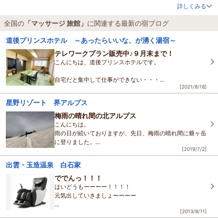
詳しくみる
全国の
「マッサージ 旅館」
に関連する最新の宿ブログ
道後プリンスホテル ～あったらいいな、が湧く湯宿～
テレワークプラン販売中♪９月末まで！
こんにちは、道後プリンスホテルです。
自宅だと集中して仕事ができない・・・
[2021/8/18]
そんなお困りのお客様に、道プリで気分も一新！客室テレ
ワークはいかがですか？
星野リゾート 界アルプス
9月末までご利用いただけます♪
梅雨の晴れ間の北アルプス
こんにちは。
集中したい
雨の日が続いておりますが、先日、梅雨の晴れ間に爺ヶ岳
に登りました。
[2019/7/2]
以前のブログでもご紹介させていただきましたが、爺ヶ岳
出雲・玉造温泉 白石家
は大町市のランドマークのような山です。
大町市民にとって、南峰・
ででんっ！！！
はいどうもーーーー！！！！
元気出していきましょーーーー
[2013/8/11]
舟木ですよ！！！！