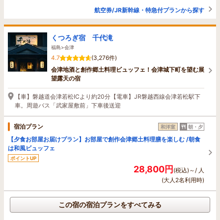
航空券/JR新幹線・特急付プランから探す
くつろぎ宿 千代滝
福島>会津
4.7
(3,276件)
会津地酒と創作郷土料理ビュッフェ！会津城下町を望む展
望露天の宿
【車】磐越道会津若松ICより約20分【電車】JR磐越西線会津若松駅下
車。周遊バス「武家屋敷前」下車後送迎
宿泊プラン
和洋室
朝・夕
【夕食お部屋お届けプラン】お部屋で創作会津郷土料理膳を楽しむ /朝食
は和風ビュッフェ
ポイントUP
28,800円
(税込)～/ 人
(大人2名利用時)
この宿の宿泊プランをすべてみる