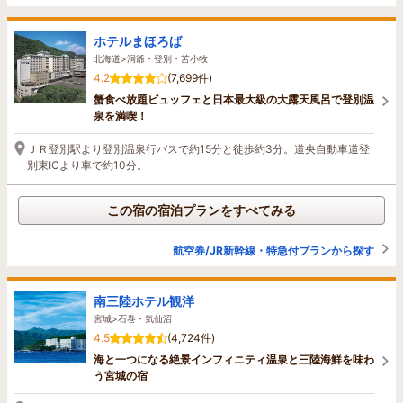
ホテルまほろば
北海道>洞爺・登別・苫小牧
4.2
(7,699件)
蟹食べ放題ビュッフェと日本最大級の大露天風呂で登別温
泉を満喫！
ＪＲ登別駅より登別温泉行バスで約15分と徒歩約3分。道央自動車道登
別東ICより車で約10分。
この宿の宿泊プランをすべてみる
航空券/JR新幹線・特急付プランから探す
南三陸ホテル観洋
宮城>石巻・気仙沼
4.5
(4,724件)
海と一つになる絶景インフィニティ温泉と三陸海鮮を味わ
う宮城の宿