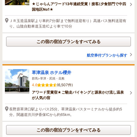
★じゃらんアワード13年連続受賞！接客/夕食部門で中四
国地区No1★
ＪＲ玉造温泉駅より車約7分(駅まで無料送迎有り）高速バス無料送迎有
り。山陰自動車道玉造ICより車で10分
この宿の宿泊プランをすべてみる
航空券付プランから探す
草津温泉 ホテル櫻井
群馬>草津・尻焼・花敷
4.6
(6,507件)
アワード受賞宿★ご馳走バイキングと源泉かけ流し温泉
が人気の宿
長野原草津口駅よりバス25分。草津温泉バスターミナルから徒歩約5
分。関越道渋川伊香保ICから約65km。
この宿の宿泊プランをすべてみる