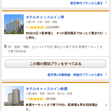
航空券付プランから探す
ホテルキャッスルイン津
三重>津・久居・美杉・松阪
4.3
(2,049件)
80台の広々駐車場と、4つの貸切風呂でゆったり寛ぎのひ
と時を。
JR・近鉄「津駅」よりバスで15分 津ICより車で10分 鈴鹿サーキットま
で車で約30分
この宿の宿泊プランをすべてみる
航空券/JR新幹線・特急付プランから探す
ホテルキャッスルイン鈴鹿
三重>桑名・長島・四日市・湯の山・鈴鹿
3.8
(913件)
鈴鹿サーキットまで車で10分。駐車場＆男女別浴場あ
り。