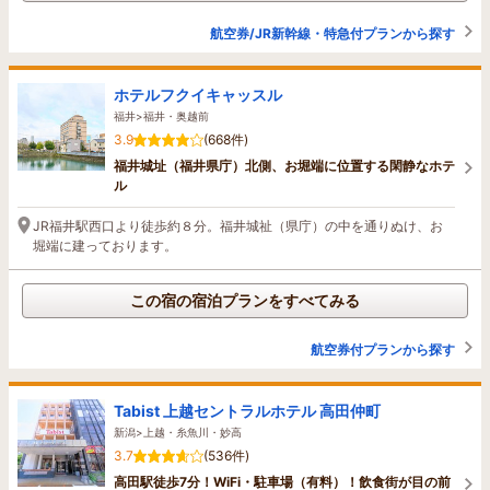
航空券/JR新幹線・特急付プランから探す
ホテルフクイキャッスル
福井>福井・奥越前
3.9
(668件)
福井城址（福井県庁）北側、お堀端に位置する閑静なホテ
ル
JR福井駅西口より徒歩約８分。福井城祉（県庁）の中を通りぬけ、お
堀端に建っております。
この宿の宿泊プランをすべてみる
航空券付プランから探す
Tabist 上越セントラルホテル 高田仲町
新潟>上越・糸魚川・妙高
3.7
(536件)
高田駅徒歩7分！WiFi・駐車場（有料）！飲食街が目の前