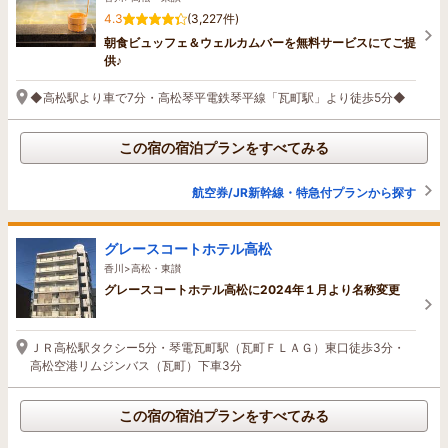
4.3
(3,227件)
朝食ビュッフェ＆ウェルカムバーを無料サービスにてご提
供♪
◆高松駅より車で7分・高松琴平電鉄琴平線「瓦町駅」より徒歩5分◆
この宿の宿泊プランをすべてみる
航空券/JR新幹線・特急付プランから探す
グレースコートホテル高松
香川>高松・東讃
グレースコートホテル高松に2024年１月より名称変更
ＪＲ高松駅タクシー5分・琴電瓦町駅（瓦町ＦＬＡＧ）東口徒歩3分・
高松空港リムジンバス（瓦町）下車3分
この宿の宿泊プランをすべてみる