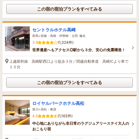
この宿の宿泊プランをすべてみる
セントラルホテル高崎
群馬>前橋・高崎・伊勢崎・太田･榛名
3.9
(1,324件)
世界遺産へもアクセス◎駅から３分、安心の免震構造！
上越新幹線 高崎駅西口より徒歩３分／関越自動車道 高崎ICより車で
１５分
この宿の宿泊プランをすべてみる
ロイヤルパークホテル高松
香川>高松・東讃
4.5
(1,163件)
中心地にありながら非日常のラグジュアリーステイ大人の
おこもり宿