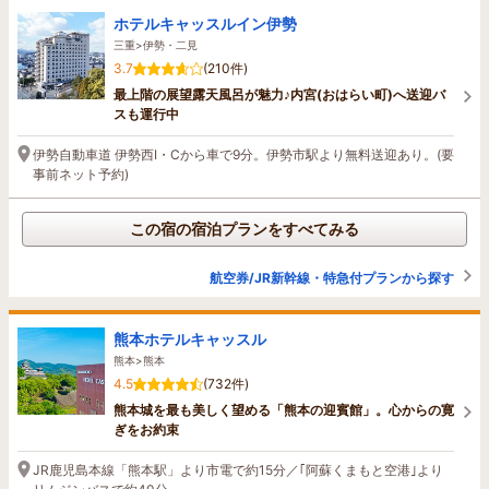
ホテルキャッスルイン伊勢
三重>伊勢・二見
3.7
(210件)
最上階の展望露天風呂が魅力♪内宮(おはらい町)へ送迎バ
スも運行中
伊勢自動車道 伊勢西I・Cから車で9分。伊勢市駅より無料送迎あり。(要
事前ネット予約)
この宿の宿泊プランをすべてみる
航空券/JR新幹線・特急付プランから探す
熊本ホテルキャッスル
熊本>熊本
4.5
(732件)
熊本城を最も美しく望める「熊本の迎賓館」。心からの寛
ぎをお約束
JR鹿児島本線「熊本駅」より市電で約15分／｢阿蘇くまもと空港｣より