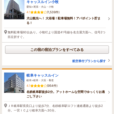
キャッスルイン小牧
愛知>尾張・犬山・小牧
4.1
(1,539件)
犬山観光へ！ 大浴場！駐車場無料！アパポイント貯ま
る！
無料駐車場60台あり。小牧ICより国道41号線を名古屋方面へ、信号2つ
目左折すぐ。
この宿の宿泊プランをすべてみる
航空券付プランから探す
岐阜キャッスルイン
岐阜>岐阜・大垣・養老
4.1
(954件)
名鉄岐阜駅徒歩2分。アットホームな空間でゆっくりお過
ごし下さい
ＪＲ岐阜駅長良口より徒歩7分、名鉄岐阜駅ロフト連絡通路より徒歩2
分。一宮ＩＣより岐阜方面へ30分。