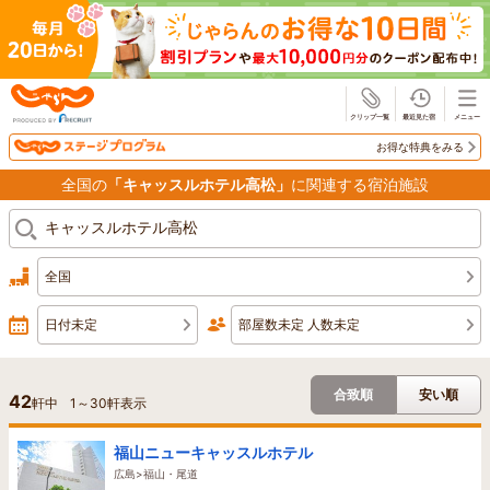
じゃらん
お得な特典をみる
全国の
「キャッスルホテル高松」
に関連する宿泊施設
全国
日付未定
部屋数未定 人数未定
合致順
安い順
42
軒中
1
～
30
軒表示
福山ニューキャッスルホテル
広島>福山・尾道