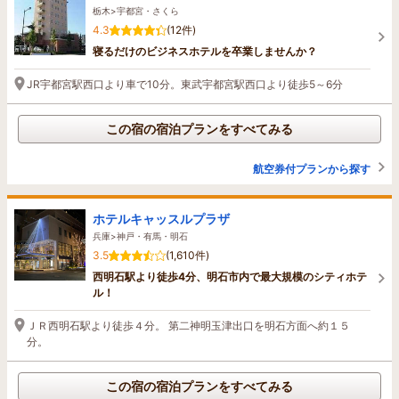
栃木>宇都宮・さくら
4.3
(12件)
寝るだけのビジネスホテルを卒業しませんか？
JR宇都宮駅西口より車で10分。東武宇都宮駅西口より徒歩5～6分
この宿の宿泊プランをすべてみる
航空券付プランから探す
ホテルキャッスルプラザ
兵庫>神戸・有馬・明石
3.5
(1,610件)
西明石駅より徒歩4分、明石市内で最大規模のシティホテ
ル！
ＪＲ西明石駅より徒歩４分。 第二神明玉津出口を明石方面へ約１５
分。
この宿の宿泊プランをすべてみる