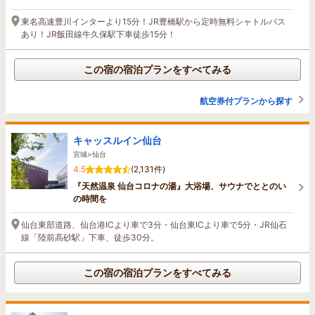
東名高速豊川インターより15分！JR豊橋駅から定時無料シャトルバス
あり！JR飯田線牛久保駅下車徒歩15分！
この宿の宿泊プランをすべてみる
航空券付プランから探す
キャッスルイン仙台
宮城>仙台
4.5
(2,131件)
『天然温泉 仙台コロナの湯』大浴場、サウナでととのい
の時間を
仙台東部道路、仙台港ICより車で3分・仙台東ICより車で5分・JR仙石
線「陸前高砂駅」下車、徒歩30分。
この宿の宿泊プランをすべてみる