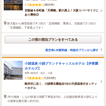
4.0
(800件)
京阪線＆谷町線「天満橋」駅の真上！大阪リバーサイドに
あり爽快◎
新大阪から御堂筋線で4つ目の「淀屋橋駅」乗換え、京阪線で2つ目の
「天満橋駅」下車真上です！
この宿の宿泊プランをすべてみる
航空券/JR新幹線・特急付プランから探す
小諸温泉 小諸グランドキャッスルホテル【伊東園
ホテルズ】
長野>軽井沢・佐久・小諸
3.9
(1,935件)
軽井沢に近く、小諸懐古園徒歩1分の天然温泉付きシティ
ーホテル
JR小海線・しなの鉄道小諸駅下車徒歩5分。上信越自動車道小諸ICより
小諸懐古園方面へ約10分。