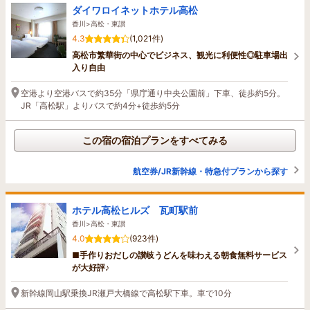
ダイワロイネットホテル高松
香川>高松・東讃
4.3
(1,021件)
高松市繁華街の中心でビジネス、観光に利便性◎駐車場出
入り自由
空港より空港バスで約35分「県庁通り中央公園前」下車、徒歩約5分。
JR「高松駅」よりバスで約4分+徒歩約5分
この宿の宿泊プランをすべてみる
航空券/JR新幹線・特急付プランから探す
ホテル高松ヒルズ 瓦町駅前
香川>高松・東讃
4.0
(923件)
■手作りおだしの讃岐うどんを味わえる朝食無料サービス
が大好評♪
新幹線岡山駅乗換JR瀬戸大橋線で高松駅下車。車で10分