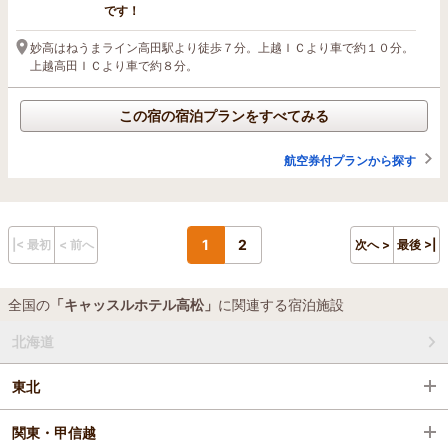
です！
妙高はねうまライン高田駅より徒歩７分。上越ＩＣより車で約１０分。
上越高田ＩＣより車で約８分。
この宿の宿泊プランをすべてみる
航空券付プランから探す
1
2
|< 最初
< 前へ
次へ >
最後 >|
全国の
「キャッスルホテル高松」
に関連する宿泊施設
北海道
東北
関東・甲信越