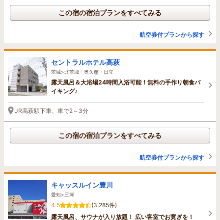
この宿の宿泊プランをすべてみる
航空券付プランから探す
セントラルホテル高萩
茨城>北茨城・奥久慈・日立
露天風呂＆大浴場24時間入浴可能！無料の手作り朝食バ
イキング♪
JR高萩駅下車、車で2～3分
この宿の宿泊プランをすべてみる
航空券付プランから探す
キャッスルイン豊川
愛知>三河
4.5
(3,285件)
露天風呂、サウナが入り放題！ 広い客室でお寛ぎを！