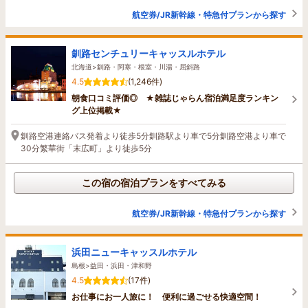
航空券/JR新幹線・特急付プランから探す
釧路センチュリーキャッスルホテル
北海道>釧路・阿寒・根室・川湯・屈斜路
4.5
(1,246件)
朝食口コミ評価◎ ★雑誌じゃらん宿泊満足度ランキン
グ上位掲載★
釧路空港連絡バス発着より徒歩5分釧路駅より車で5分釧路空港より車で
30分繁華街「末広町」より徒歩5分
この宿の宿泊プランをすべてみる
航空券/JR新幹線・特急付プランから探す
浜田ニューキャッスルホテル
島根>益田・浜田・津和野
4.5
(17件)
お仕事にお一人旅に！ 便利に過ごせる快適空間！