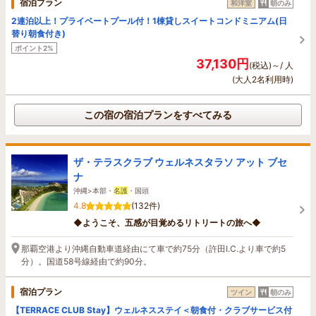
宿泊プラン
和洋室
朝のみ
2連泊以上！プライベートプール付！1棟貸しスイートコンドミニアム(日
替り朝食付き)
ポイント2%
37,130円
(税込)～/ 人
(大人2名利用時)
この宿の宿泊プランをすべてみる
ザ・テラスクラブ ウェルネスタラソ アット ブセ
ナ
沖縄>本部・
名護
・国頭
4.8
(132件)
◆ようこそ、五感が目覚めるリトリートの旅へ◆
那覇空港より沖縄自動車道経由にて車で約75分（許田I.C.より車で約5
分）。国道58号線経由で約90分。
宿泊プラン
ツイン
朝のみ
【TERRACE CLUB Stay】ウェルネスステイ＜朝食付・クラブサービス付