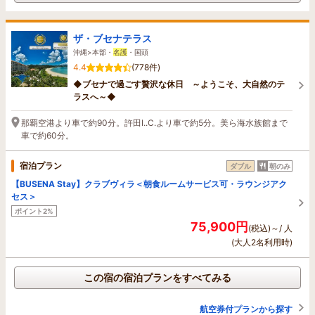
ザ・ブセナテラス
沖縄>本部・
名護
・国頭
4.4
(778件)
◆ブセナで過ごす贅沢な休日 ～ようこそ、大自然のテ
ラスへ～◆
那覇空港より車で約90分。許田I..C.より車で約5分。美ら海水族館まで
車で約60分。
宿泊プラン
ダブル
朝のみ
【BUSENA Stay】クラブヴィラ＜朝食ルームサービス可・ラウンジアク
セス＞
ポイント2%
75,900円
(税込)～/ 人
(大人2名利用時)
この宿の宿泊プランをすべてみる
航空券付プランから探す