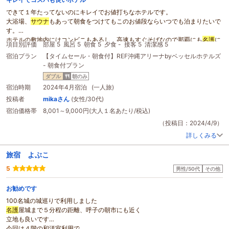
器具については、ホテルがオープンして日が浅いためか、またはフライパンを
できて１年たってないのにキレイでお値打ちなホテルです。
買い換えたためか、フライパンのコーティングも十分に残っており、持参した
大浴場、
サウナ
もあって朝食をつけてもこのお値段ならいつでも泊まりたいで
フライパン用のアルミシートを使わなくて済みました。細かいことかもしれま
す。
せんが、多くのコンドミニアムは、調理器具が古くてつかいにくいことがあり
ホテルの敷地内にはコンビニもあるし、高速もすぐそばなので那覇にも
名護
に
ます。しかし、こちらは包丁の切れ味や器具の使い勝手など、どれも十分なも
項目別評価
部屋 5
風呂 5
朝食 5
夕食 -
接客 5
清潔感 5
も行きやすいです。
のでした。今回利用することはありませんでしたが、１階のラウンジでは料理
宿泊プラン
【タイムセール・朝食付】REF沖縄アリーナbyベッセルホテルズ
やお酒が楽しめるそうです。また、日によっては、演奏や歌も楽しめるそうで
- 朝食付プラン
す。皆さんの素敵な沖縄旅行に、こちらのホテルをおすすめします。そういう
ダブル
朝のみ
私は、年末の予約もこちらにしました。
宿泊時期
2024年4月宿泊 (一人旅)
投稿者
mikaさん
(女性/30代)
宿泊価格帯
8,001～9,000円(大人１名あたり/税込)
（投稿日：2024/4/9）
詳しくみる
旅宿 よぶこ
5
男性/50代
その他
お勧めです
100名城の城巡りで利用しました
名護
屋城まで５分程の距離、呼子の朝市にも近く
立地も良いです
今回は４階の和洋室利用で