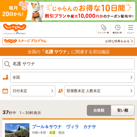
じゃらん
お得な特典をみる
全国の
「名護 サウナ」
に関連する宿泊施設
全国
日付未定
部屋数未定 人数未定
合致順
安い順
37
軒中
1
～
30
軒表示
プール＆サウナ ヴィラ カナサ
沖縄>本部・
名護
・国頭