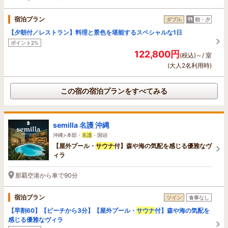
宿泊プラン
ダブル
朝・夕
【夕朝付／レストラン】料理と景色を堪能するスペシャルな1日
ポイント2%
122,800円
(税込)～/ 室
(大人2名利用時)
この宿の宿泊プランをすべてみる
semilla 名護 沖縄
沖縄>本部・
名護
・国頭
【屋外プール・
サウナ
付】森や海の気配を感じる優雅なヴ
ィラ
那覇空港から車で90分
宿泊プラン
ツイン
食事なし
【早割60】【ビーチから3分】【屋外プール・
サウナ
付】森や海の気配を
感じる優雅なヴィラ