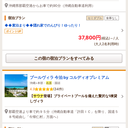
沖縄県那覇空港からお車で約90分（沖縄自動車道利用）
宿泊プラン
セミダブル
食事なし
◆◆素泊まり◆◆隠れ家でのんびり！ゆったり！
ポイントUP
37,800円
(税込)～/ 人
(大人2名利用時)
この宿の宿泊プランをすべてみる
プールヴィラ 今泊 by コルディオプレミアム
沖縄>本部・
名護
・国頭
4.9
(34件)
【
サウナ
登場】プライベートプールを備えた贅沢な1棟貸
しヴィラ
那覇空港より車で約９５分（沖縄自動車道「許田ＩＣ」を降り、国道５
８号経由し「今帰仁村」方面へ）