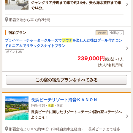
ジャングリア沖縄まで車で約24分。美ら海水族館まで車
で14分。
那覇空港から車で約2時間
宿泊プラン
その他
食事なし
プライベートチャータークルーズで
サウナ
を楽しんだ後はプール付きコン
ドミニアムでリラックスナイトプラン
ポイント2%
239,000円
(税込)～/ 人
(大人2名利用時)
この宿の宿泊プランをすべてみる
長浜ビーチリゾート海音ＫＡＮＯＮ
沖縄>本部・
名護
・国頭
長浜ビーチに面したリゾートコテージ♪隠れ家コテージへ
ようこそ！
那覇空港より車で約90分（沖縄自動車道経由） 長浜ビーチまで徒歩