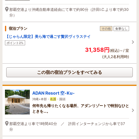
那覇空港より沖縄自動車道経由にて車で約90分（許田I.C.より車で約30
分）
宿泊プラン
その他
食事なし
【じゃらん限定】美ら海で過ごす贅沢ヴィラステイ
ポイント2%
31,358円
(税込)～/ 室
(大人2名利用時)
この宿の宿泊プランをすべてみる
ADAN Resort 空-Ku-
沖縄>本部・
名護
・国頭
何年先も帰りたくなる場所、アダンリゾートで特別なひと
ときを…。
那覇空港より車で1時間40分 ／ 許田インターチェンジから車で37
分