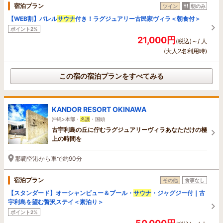
宿泊プラン
ツイン
朝のみ
【WEB割】バレル
サウナ
付き！ラグジュアリー古民家ヴィラ＜朝食付＞
ポイント2%
21,000円
(税込)～/ 人
(大人2名利用時)
この宿の宿泊プランをすべてみる
KANDOR RESORT OKINAWA
沖縄>本部・
名護
・国頭
古宇利島の丘に佇むラグジュアリーヴィラあなただけの極
上の時間を
那覇空港から車で約90分
宿泊プラン
その他
食事なし
【スタンダード】オーシャンビュー＆プール・
サウナ
・ジャグジー付｜古
宇利島を望む贅沢ステイ＜素泊り＞
ポイント2%