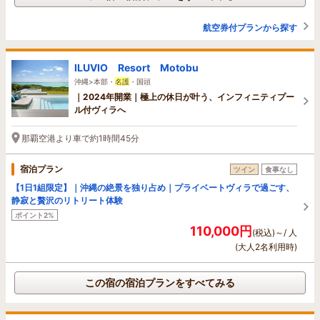
航空券付プランから探す
ILUVIO Resort Motobu
沖縄>本部・
名護
・国頭
｜2024年開業｜極上の休日が叶う、インフィニティプー
ル付ヴィラへ
那覇空港より車で約1時間45分
宿泊プラン
ツイン
食事なし
【1日1組限定】｜沖縄の絶景を独り占め｜プライベートヴィラで過ごす、
静寂と贅沢のリトリート体験
ポイント2%
110,000円
(税込)～/ 人
(大人2名利用時)
この宿の宿泊プランをすべてみる