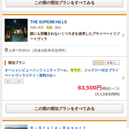
この宿の宿泊プランをすべてみる
THE SUPERB HILLS
沖縄>本部・
名護
・国頭
誰にも邪魔されないくつろぎを追求したプライベートリゾ
ートヴィラ
お車で約90分（高速自動車道使用時）
宿泊プラン
ツイン
食事なし
オーシャンビューインフィニティプール、
サウナ
、ジャグジー付きプライ
ベートヴィラステイ＜室料のみ＞
ポイント2%
63,500円
(税込)～/ 人
(大人2名利用時)
この宿の宿泊プランをすべてみる
Ｋ－Ｓｔｙｌｅ－Ｒｅｓｏｒｔ