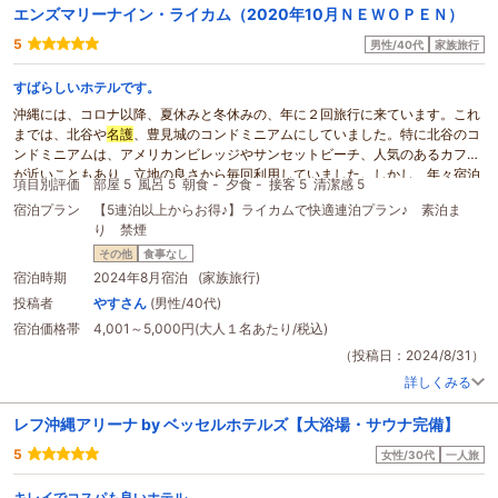
エンズマリーナイン・ライカム（2020年10月ＮＥＷＯＰＥＮ）
5
男性/40代
家族旅行
すばらしいホテルです。
沖縄には、コロナ以降、夏休みと冬休みの、年に２回旅行に来ています。これ
までは、北谷や
名護
、豊見城のコンドミニアムにしていました。特に北谷のコ
ンドミニアムは、アメリカンビレッジやサンセットビーチ、人気のあるカフェ
が近いこともあり、立地の良さから毎回利用していました。しかし、年々宿泊
項目別評価
部屋 5
風呂 5
朝食 -
夕食 -
接客 5
清潔感 5
料金が上がっていくこともあり、また毎回レンタ車を借りていることから、今
宿泊プラン
【5連泊以上からお得♪】ライカムで快適連泊プラン♪ 素泊ま
回はライカムに位置しているこちらのホテルにしました。値段は、５泊しても
り 禁煙
７万円強です。４人で泊まることや夏休みシーズンを考慮しても、また、後述
する内容を踏まえても、大変割安だと言い切れます。こちらは、ホテルと言っ
その他
食事なし
ても、部屋にキッチンや洗濯機・ガス乾燥機が完備されているので、コンドミ
宿泊時期
2024年8月宿泊 (家族旅行)
ニアムとも言えます。フロントスタッフが常駐していますし、夜間はセキュリ
投稿者
やすさん
(男性/40代)
ティもしっかりとしていますので、無人のアパート型・マンション型コンドミ
宿泊価格帯
4,001～5,000円(大人１名あたり/税込)
ニアムよりも、かなり安心できます。部屋は、充実した広さで、ベッドも広く
清潔です。玄関からの廊下も広く、スーツケースを複数個置いても狭くありま
（投稿日：2024/8/31）
せん。リビングは、座り心地のよいソファ(ベッドにもなる)があり、ネット動
詳しくみる
画対応の大画面テレビなどがあります。最上階に大浴場もあり、とても快適に
過ごせます。旅行で歩き回った後に、
サウナ
を利用したり、足を伸ばせて入っ
レフ沖縄アリーナ by ベッセルホテルズ【大浴場・サウナ完備】
たりすることのできる大きい浴槽、さらに展望露天風呂は、格別でした。部屋
にも、テレビ付の浴槽がありますので、利用者の皆さんの自宅と同等、若しく
5
女性/30代
一人旅
はそれ以上の設備と思われます。キッチンについては、埋め込み型の電磁調理
器や炊飯器、卓上の電気鍋、ポット、数々の食器、包丁等もありました。調理
キレイでコスパも良いホテル