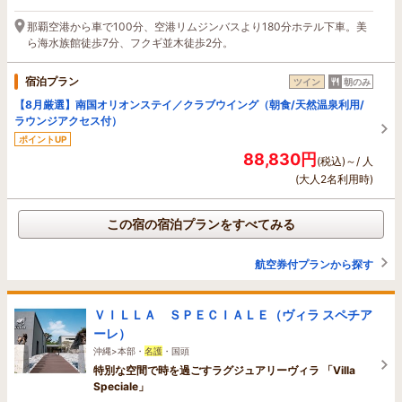
那覇空港から車で100分、空港リムジンバスより180分ホテル下車。美
ら海水族館徒歩7分、フクギ並木徒歩2分。
宿泊プラン
ツイン
朝のみ
【8月厳選】南国オリオンステイ／クラブウイング（朝食/天然温泉利用/
ラウンジアクセス付）
ポイントUP
88,830円
(税込)～/ 人
(大人2名利用時)
この宿の宿泊プランをすべてみる
航空券付プランから探す
ＶＩＬＬＡ ＳＰＥＣＩＡＬＥ（ヴィラ スペチア
ーレ）
沖縄>本部・
名護
・国頭
特別な空間で時を過ごすラグジュアリーヴィラ 「Villa
Speciale」