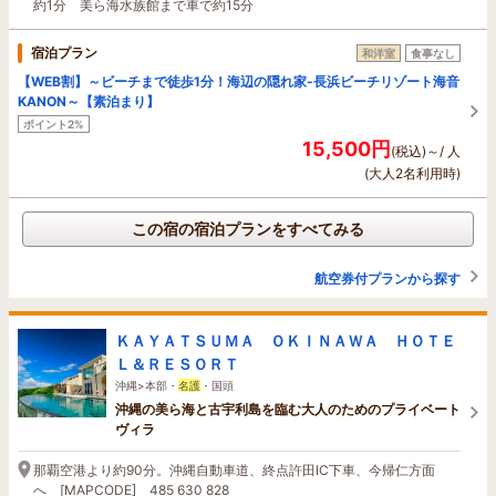
約1分 美ら海水族館まで車で約15分
宿泊プラン
和洋室
食事なし
【WEB割】～ビーチまで徒歩1分！海辺の隠れ家-長浜ビーチリゾート海音
KANON～【素泊まり】
ポイント2%
15,500円
(税込)～/ 人
(大人2名利用時)
この宿の宿泊プランをすべてみる
航空券付プランから探す
ＫＡＹＡＴＳＵＭＡ ＯＫＩＮＡＷＡ ＨＯＴＥ
Ｌ＆ＲＥＳＯＲＴ
沖縄>本部・
名護
・国頭
沖縄の美ら海と古宇利島を臨む大人のためのプライベート
ヴィラ
那覇空港より約90分。沖縄自動車道、終点許田IC下車、今帰仁方面
へ [MAPCODE] 485 630 828