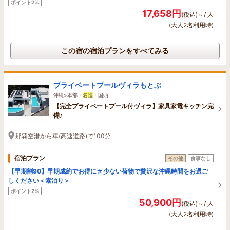
ポイント2%
17,658円
(税込)～/ 人
(大人2名利用時)
この宿の宿泊プランをすべてみる
プライベートプールヴィラもとぶ
沖縄>本部・
名護
・国頭
【完全プライベートプール付ヴィラ】家具家電キッチン完
備♪
那覇空港から車(高速道路)で100分
宿泊プラン
その他
食事なし
【早期割90】早期成約でお得に☆少ない荷物で贅沢な沖縄時間をお過ご
しください＜素泊り＞
ポイント2%
50,900円
(税込)～/ 人
(大人2名利用時)