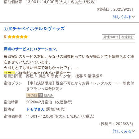
宿泊価格帯
13,001～14,000円(大人１名あたり/税込)
わなくても良い場所のためご家族や大勢でも安心です！
イオン
名護
店へのアクセスも良く買い出しにも最適でゆっくり過ごす事も
名護
（投稿日：2025/9/23）
へタクシーで15分位なので呑みに行く事も可能です！
詳しくみる
カヌチャベイホテル＆ヴィラズ
5
男性/40代
友達旅行
満点のサービスにロケーション。
毎回安定のサービス対応、かなりの回数伺っているが毎回とても気持ちよく滞
在させていただいています。
今回もとても良い部屋で嬉しかったです。
サウナ
が何箇所かあれば本当に最高です。
項目別評価
部屋 5
風呂 5
朝食 5
夕食 -
接客 5
清潔感 5
朝食のビュッフェも美味しくとても楽しいです！
宿泊プラン
【事前決済限定】返金不可だからお得！レンタルカート・朝食付
名護
方面では海外勢に対応珍しいホテルだと思います。
きプラン＜室数限定＞
その他
朝のみ
宿泊時期
2026年2月宿泊 (友達旅行)
投稿者
トモヤさん
(男性/40代)
宿泊価格帯
11,001～12,000円(大人１名あたり/税込)
（投稿日：2026/2/5）
詳しくみる