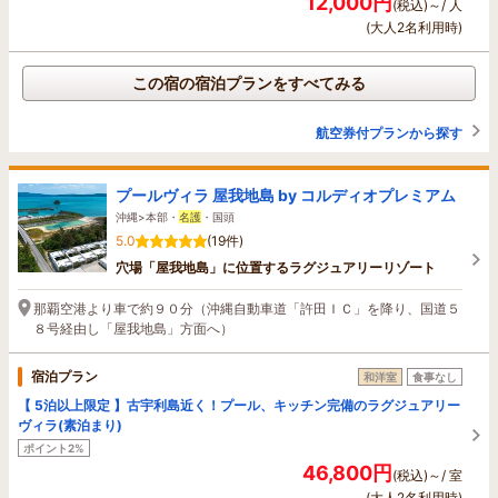
12,000円
(税込)～/ 人
(大人2名利用時)
この宿の宿泊プランをすべてみる
航空券付プランから探す
プールヴィラ 屋我地島 by コルディオプレミアム
沖縄>本部・
名護
・国頭
5.0
(19件)
穴場「屋我地島」に位置するラグジュアリーリゾート
那覇空港より車で約９０分（沖縄自動車道「許田ＩＣ」を降り、国道５
８号経由し「屋我地島」方面へ）
宿泊プラン
和洋室
食事なし
【 5泊以上限定 】古宇利島近く！プール、キッチン完備のラグジュアリー
ヴィラ(素泊まり)
ポイント2%
46,800円
(税込)～/ 室
(大人2名利用時)