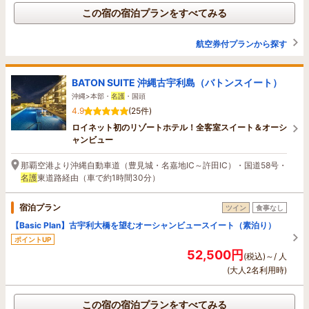
この宿の宿泊プランをすべてみる
航空券付プランから探す
BATON SUITE 沖縄古宇利島（バトンスイート）
沖縄>本部・
名護
・国頭
4.9
(25件)
ロイネット初のリゾートホテル！全客室スイート＆オーシ
ャンビュー
那覇空港より沖縄自動車道（豊見城・名嘉地IC～許田IC）・国道58号・
名護
東道路経由（車で約1時間30分）
宿泊プラン
ツイン
食事なし
【Basic Plan】古宇利大橋を望むオーシャンビュースイート（素泊り）
ポイントUP
52,500円
(税込)～/ 人
(大人2名利用時)
この宿の宿泊プランをすべてみる