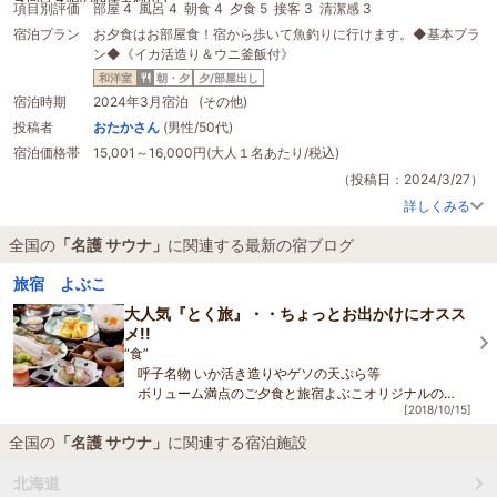
項目別評価
部屋 4
風呂 4
朝食 4
夕食 5
接客 3
清潔感 3
スタンダードなプランでしたが
宿泊プラン
お夕食はお部屋食！宿から歩いて魚釣りに行けます。◆基本プラ
部屋からの眺め良く
ン◆《イカ活造り＆ウニ釜飯付》
食事は最高、おまけに部屋食
お値段以上です
和洋室
朝・夕
夕/部屋出し
今回は「アオリイカ」でしたが…
宿泊時期
2024年3月宿泊 (その他)
活け烏賊の薄造り、最高に良かったです、
投稿者
おたかさん
(男性/50代)
アオリも好きになりました
宿泊価格帯
15,001～16,000円(大人１名あたり/税込)
広い大浴場に露天風呂に
サウナ
混雑をさけて入浴したら、のんびり、ゆっくり入れます、呼子に来る事ってあ
（投稿日：2024/3/27）
まり無いけど、次回に来る時は、ヤリ烏賊の季節に、また来たい宿です
詳しくみる
全国の
「名護 サウナ」
に関連する最新の宿ブログ
旅宿 よぶこ
大人気『とく旅』・・ちょっとお出かけにオスス
メ!!
“食”
呼子名物 いか活き造りやゲソの天ぷら等
ボリューム満点のご夕食と旅宿よぶこオリジナルの
[2018/10/15]
いかしゅうまいや呼子朝市の干物等のご朝食も大人気
全国の
「名護 サウナ」
に関連する宿泊施設
“遊”
呼子朝市散策、弁天島遊歩公園
北海道