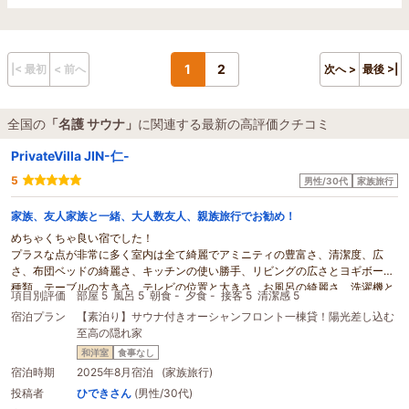
1
2
|< 最初
< 前へ
次へ >
最後 >|
全国の
「名護 サウナ」
に関連する最新の高評価クチコミ
PrivateVilla JIN-仁-
5
男性/30代
家族旅行
家族、友人家族と一緒、大人数友人、親族旅行でお勧め！
めちゃくちゃ良い宿でした！
プラスな点が非常に多く室内は全て綺麗でアミニティの豊富さ、清潔度、広
さ、布団ベッドの綺麗さ、キッチンの使い勝手、リビングの広さとヨギボーの
種類、テーブルの大きさ、テレビの位置と大きさ、お風呂の綺麗さ、洗濯機と
項目別評価
部屋 5
風呂 5
朝食 -
夕食 -
接客 5
清潔感 5
乾燥機付き、
サウナ
有り、BBQ有り芝生有りとどれも最高でした！
宿泊プラン
【素泊り】サウナ付きオーシャンフロント一棟貸！陽光差し込む
一番はBBQ用品の場所がわからず電話で問い合わせをした際に対応いただいた
至高の隠れ家
方が非常に優しく丁寧な説明で気持ちの良いやり取りが出来ました。
マイナスな点を探す方が難しいです。
和洋室
食事なし
立地は沖縄北部に有り美ら海水族館、ジャングリア、パイナップルパーク、古
宿泊時期
2025年8月宿泊 (家族旅行)
宇利島へのアクセスに抜群の場所です！
投稿者
ひできさん
(男性/30代)
今回は多くの子供と一緒で夜中まで大騒ぎでしたが周りに建物が無く気をつか