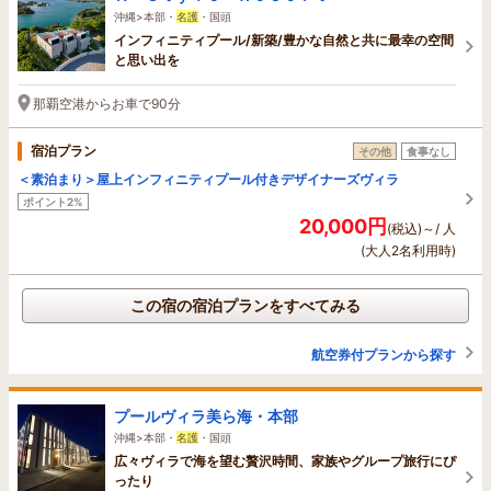
沖縄>本部・
名護
・国頭
インフィニティプール/新築/豊かな自然と共に最幸の空間
と思い出を
那覇空港からお車で90分
宿泊プラン
その他
食事なし
＜素泊まり＞屋上インフィニティプール付きデザイナーズヴィラ
ポイント2%
20,000円
(税込)～/ 人
(大人2名利用時)
この宿の宿泊プランをすべてみる
航空券付プランから探す
プールヴィラ美ら海・本部
沖縄>本部・
名護
・国頭
広々ヴィラで海を望む贅沢時間、家族やグループ旅行にぴ
ったり