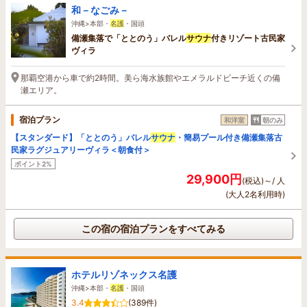
和－なごみ－
沖縄>本部・
名護
・国頭
備瀬集落で「ととのう」バレル
サウナ
付きリゾート古民家
ヴィラ
那覇空港から車で約2時間。美ら海水族館やエメラルドビーチ近くの備
瀬エリア。
宿泊プラン
和洋室
朝のみ
【スタンダード】「ととのう」バレル
サウナ
・簡易プール付き備瀬集落古
民家ラグジュアリーヴィラ＜朝食付＞
ポイント2%
29,900円
(税込)～/ 人
(大人2名利用時)
この宿の宿泊プランをすべてみる
ホテルリゾネックス名護
沖縄>本部・
名護
・国頭
3.4
(389件)