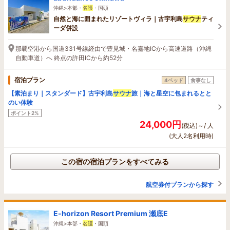
沖縄>本部・
名護
・国頭
自然と海に囲まれたリゾートヴィラ｜古宇利島
サウナ
ティ
ーダ併設
那覇空港から国道331号線経由で豊見城・名嘉地ICから高速道路（沖縄
自動車道）へ 終点の許田ICから約52分
宿泊プラン
4ベッド
食事なし
【素泊まり｜スタンダード】古宇利島
サウナ
旅｜海と星空に包まれるとと
のい体験
ポイント2%
24,000円
(税込)～/ 人
(大人2名利用時)
この宿の宿泊プランをすべてみる
航空券付プランから探す
E-horizon Resort Premium 瀬底E
沖縄>本部・
名護
・国頭