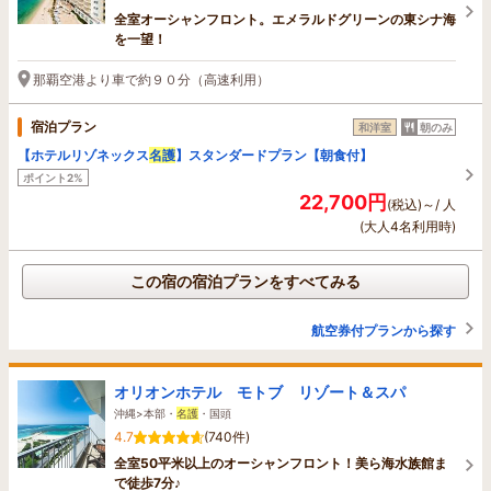
全室オーシャンフロント。エメラルドグリーンの東シナ海
を一望！
那覇空港より車で約９０分（高速利用）
宿泊プラン
和洋室
朝のみ
【ホテルリゾネックス
名護
】スタンダードプラン【朝食付】
ポイント2%
22,700円
(税込)～/ 人
(大人4名利用時)
この宿の宿泊プランをすべてみる
航空券付プランから探す
オリオンホテル モトブ リゾート＆スパ
沖縄>本部・
名護
・国頭
4.7
(740件)
全室50平米以上のオーシャンフロント！美ら海水族館ま
で徒歩7分♪