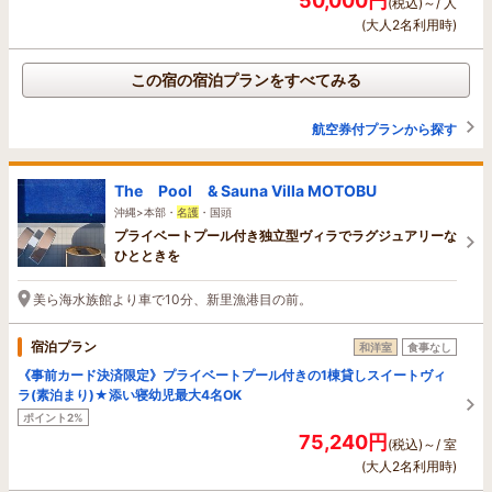
50,000円
(税込)～/ 人
(大人2名利用時)
この宿の宿泊プランをすべてみる
航空券付プランから探す
The Pool & Sauna Villa MOTOBU
沖縄>本部・
名護
・国頭
プライベートプール付き独立型ヴィラでラグジュアリーな
ひとときを
美ら海水族館より車で10分、新里漁港目の前。
宿泊プラン
和洋室
食事なし
《事前カード決済限定》プライベートプール付きの1棟貸しスイートヴィ
ラ(素泊まり)★添い寝幼児最大4名OK
ポイント2%
75,240円
(税込)～/ 室
(大人2名利用時)