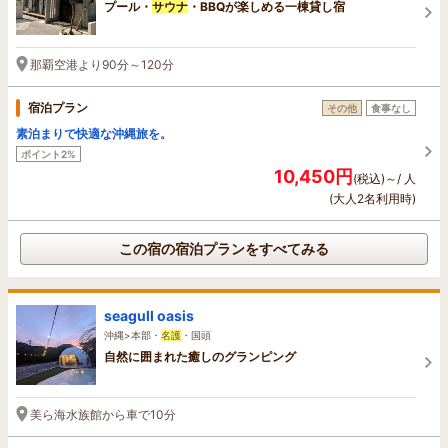
プール・
サウナ
・BBQが楽しめる一棟貸し宿
那覇空港より90分～120分
宿泊プラン
その他
食事なし
素泊まりで快適な沖縄旅を。
ポイント2%
10,450円
(税込)～/ 人
(大人2名利用時)
この宿の宿泊プランをすべてみる
seagull oasis
沖縄>本部・
名護
・国頭
自然に囲まれた癒しのグランピング
美ら海水族館から車で10分