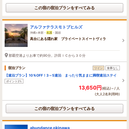
この宿の宿泊プランをすべてみる
アルファテラスモトブヒルズ
沖縄>本部・
名護
・国頭
高台にある隠れ家 プライベートスイートヴィラ
那覇空港よりお車で約90分。許田ＩＣから３０分
宿泊プラン
ツイン
食事なし
【連泊プラン】10％OFF！3～5連泊 まったり気ままに満喫連泊ステイ
ポイント2%
13,650円
(税込)～/ 人
(大人2名利用時)
この宿の宿泊プランをすべてみる
abundance okinawa