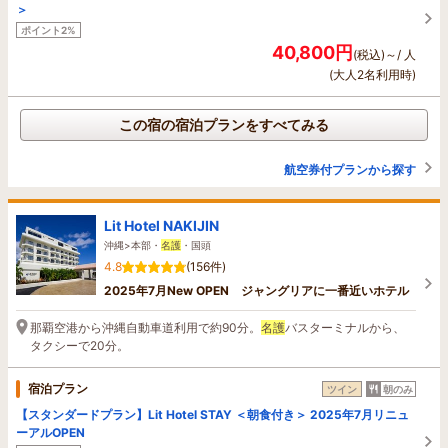
＞
ポイント2%
40,800円
(税込)～/ 人
(大人2名利用時)
この宿の宿泊プランをすべてみる
航空券付プランから探す
Lit Hotel NAKIJIN
沖縄>本部・
名護
・国頭
4.8
(156件)
2025年7月New OPEN ジャングリアに一番近いホテル
那覇空港から沖縄自動車道利用で約90分。
名護
バスターミナルから、
タクシーで20分。
宿泊プラン
ツイン
朝のみ
【スタンダードプラン】Lit Hotel STAY ＜朝食付き＞ 2025年7月リニュ
ーアルOPEN