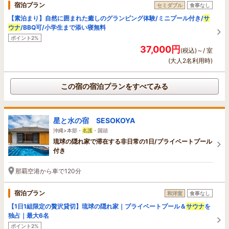
宿泊プラン
セミダブル
食事なし
【素泊まり】自然に囲まれた癒しのグランピング体験/ミニプール付き/
サ
ウナ
/BBQ可/小学生まで添い寝無料
ポイント2%
37,000円
(税込)～/ 室
(大人2名利用時)
この宿の宿泊プランをすべてみる
星と水の宿 SESOKOYA
沖縄>本部・
名護
・国頭
琉球の隠れ家で滞在する非日常の1日/プライベートプール
付き
那覇空港から車で120分
宿泊プラン
和洋室
食事なし
【1日1組限定の贅沢貸切】琉球の隠れ家｜プライベートプール＆
サウナ
を
独占｜最大6名
ポイント2%