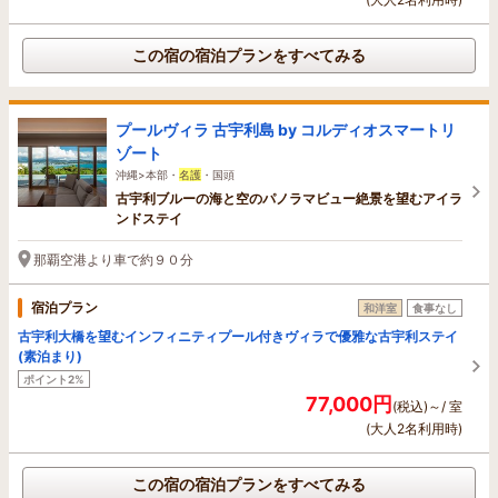
この宿の宿泊プランをすべてみる
プールヴィラ 古宇利島 by コルディオスマートリ
ゾート
沖縄>本部・
名護
・国頭
古宇利ブルーの海と空のパノラマビュー絶景を望むアイラ
ンドステイ
那覇空港より車で約９０分
宿泊プラン
和洋室
食事なし
古宇利大橋を望むインフィニティプール付きヴィラで優雅な古宇利ステイ
(素泊まり)
ポイント2%
77,000円
(税込)～/ 室
(大人2名利用時)
この宿の宿泊プランをすべてみる