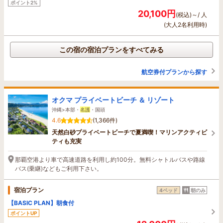
ポイント2%
20,100円
(税込)～/ 人
(大人2名利用時)
この宿の宿泊プランをすべてみる
航空券付プランから探す
オクマ プライベートビーチ ＆ リゾート
沖縄>本部・
名護
・国頭
4.6
(1,366件)
天然白砂プライベートビーチで夏満喫！マリンアクティビ
ティも充実
那覇空港より車で高速道路を利用し約100分。無料シャトルバスや路線
バス(乗継)などもご利用下さい。
宿泊プラン
4ベッド
朝のみ
【BASIC PLAN】朝食付
ポイントUP