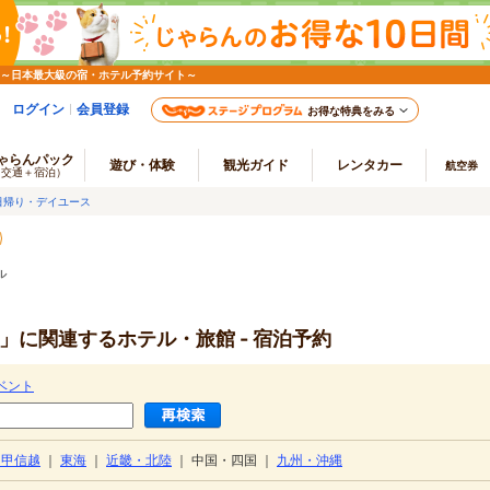
 ～日本最大級の宿・ホテル予約サイト～
ログイン
会員登録
お得な特典をみる
ゃらんパック
遊び・体験
観光ガイド
レンタカー
航空券
（交通＋宿泊）
日帰り・デイユース
ル
」に関連するホテル・旅館 - 宿泊予約
ベント
・甲信越
｜
東海
｜
近畿・北陸
｜
中国・四国
｜
九州・沖縄