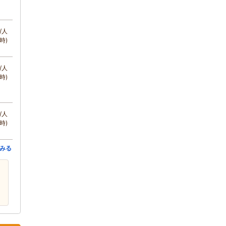
/人
時)
/人
時)
/人
時)
みる