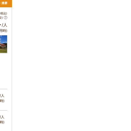
・播磨
税込)
安)
～
/人
用時)
/人
時)
/人
時)