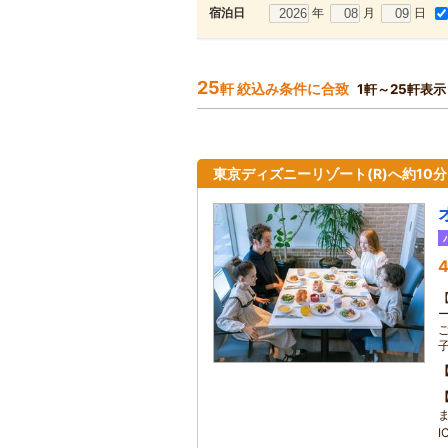
年
月
日
宿泊日
25
軒 絞込み条件に合致
1軒～25軒表示
東京ディズニーリゾート(R)へ約10
4
I