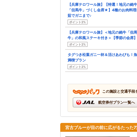
【兵庫テロワール旅】【特選！地元の銘
「但馬牛」づくし会席★】4種のお肉料理
茹でガニまで♪
ポイント2%
【兵庫テロワール旅】＜地元の銘牛「但
牛」の和風ステーキ付き＞【季節の会席
ポイント2%
タグつき松葉ガニ一杯＆活けあわびも！
満喫プラン
ポイント2%
この施設と交通手段
航空券付プラン一覧へ
宮古ブルーが目の前に広がるたった7