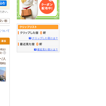
ださい。
安い順
について
0
クリップした宿とは？
・幕張
0
税込)
最近見た宿とは？
安)
～
/人
用時)