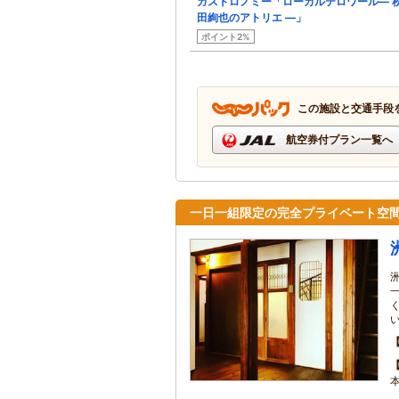
ガストロノミー「ローカルテロワール― 
田絢也のアトリエ ―」
ポイント2%
この施設と交通手段
航空券付プラン一覧へ
一日一組限定の完全プライベート空