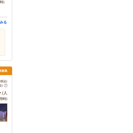
時)
みる
 淡路島
税込)
安)
～
/人
用時)