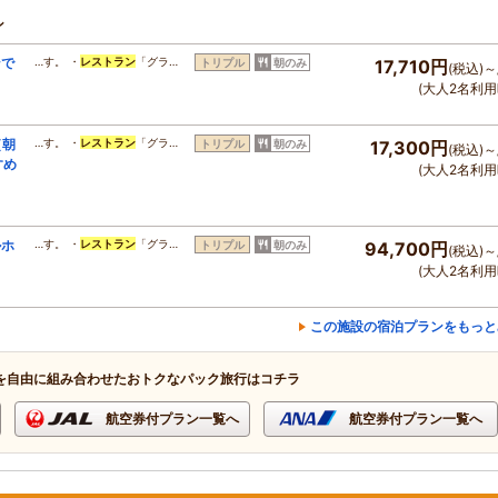
ン
ンで
…す。 ・
レストラン
「グラ…
トリプル
朝のみ
17,710円
(税込)～
(大人2名利用
（朝
…す。 ・
レストラン
「グラ…
トリプル
朝のみ
17,300円
(税込)～
すめ
(大人2名利用
ルホ
…す。 ・
レストラン
「グラ…
トリプル
朝のみ
94,700円
(税込)～
(大人2名利用
この施設の宿泊プランをもっと
を自由に組み合わせたおトクなパック旅行はコチラ
航空券付プラン一覧へ
航空券付プラン一覧へ