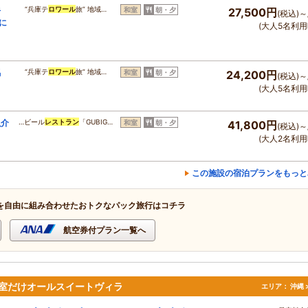
牛
“兵庫テ
ロワール
旅” 地域…
和室
朝・夕
27,500円
(税込)～
に
(大人5名利用
馬
“兵庫テ
ロワール
旅” 地域…
和室
朝・夕
24,200円
(税込)～
】
(大人5名利用
魚介
…ビール
レストラン
「GUBIG…
和室
朝・夕
41,800円
(税込)～
(大人2名利用
この施設の宿泊プランをもっと
を自由に組み合わせたおトクなパック旅行はコチラ
航空券付プラン一覧へ
室だけオールスイートヴィラ
エリア：
沖縄 