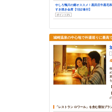
やしろ鴨川の郷オススメ！黒田庄牛黒毛
すき焼き会席【1泊2食付】
ポイント2%
城崎温泉の中心地で外湯巡りに最高で
4
「レストラン ロワール」を含む宿泊プラ