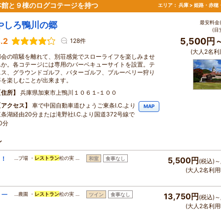
本館と９棟のログコテージを持つ
エリア：
兵庫 > 姫路・赤穂
最安料金(
やしろ鴨川の郷
(目
.2
5,500円
128件
(大人2名利
都会の喧騒を離れて、別荘感覚でスローライフを楽しみませ
んか。各コテージには専用のバーベキューサイトを設置。テ
ニス、グラウンドゴルフ、パターゴルフ、ブルーベリー狩り
等を楽しむことが出来ます。
住所
兵庫県加東市上鴨川１０６１‐１００
アクセス
車で中国自動車道ひょうご東条I.C.より
MAP
東条湖経由20分または滝野社I.C.より国道372号線で
0分
ン
ュ！
…プ場 ・
レストラン
松の実 …
和室
食事なし
5,500円
(税込)～
(大人2名利用
！一
…農園 ・
レストラン
松の実 …
ツイン
食事なし
13,750円
(税込)～
(大人2名利用