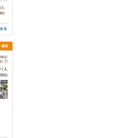
/人
時)
みる
・豊岡
税込)
安)
～
/人
用時)