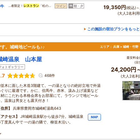
和牛
…者限定！
レストラン
「松の…
ツイン
朝・夕
19,350円
(税込)～
(大人2名利用
この施設の宿泊プランをもっと
す。城崎地ビールも♪♪
エリア：
兵庫 > 城崎・竹野
最安料金(
城崎温泉 山本屋
(目
フォトギャラリー
24,200円
.7
468件
(大人2名利
柳並木に面した木造3階建て。一の湯となりの絶好立地で外湯
めぐりに最適です。かに、但馬牛、赤米、汲み上げ湯葉など
素材にこだわる本格会席をお部屋にて。ラウンジで地ビール
を。温泉は男女とも露天付き！
住所
兵庫県豊岡市城崎町湯島643
アクセス
JR城崎温泉駅から徒歩7分。城崎温泉
MAP
の丁度真ん中で 一の湯の隣で、柳並木沿い。
ン