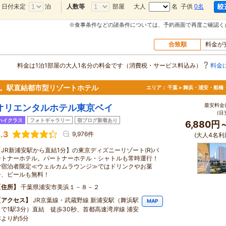
日付未定
泊
部屋
大人
名 子供
0名
人数等
※食事条件などの諸条件については、予約画面で再度ご確認く
合致順
料金が
料金は1泊1部屋の大人1名分の料金です（消費税・サービス料込み）
料金
分。駅直結都市型リゾートホテル
エリア：
千葉 > 舞浜・浦安・船橋
最安料金(
オリエンタルホテル東京ベイ
(目
ハイクラス
フォトギャラリー
宿ブログ新着あり
6,880円
.3
9,976件
(大人4名利
【JR新浦安駅から直結1分】の東京ディズニーリゾート(R)パ
ートナーホテル。パートナーホテル・シャトルも常時運行！
ご宿泊者限定≪ウェルカムラウンジ≫ではドリンクやお菓
子、ビールも無料！
住所
千葉県浦安市美浜１－８－２
アクセス
JR京葉線・武蔵野線 新浦安駅（舞浜駅
MAP
まで1駅3分）直結 徒歩30秒、首都高速湾岸線 浦安
Cより約5分