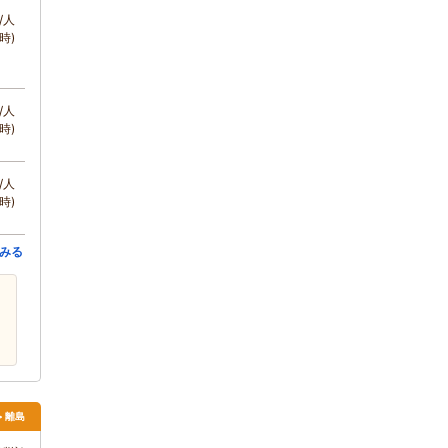
/人
時)
/人
時)
/人
時)
みる
> 離島