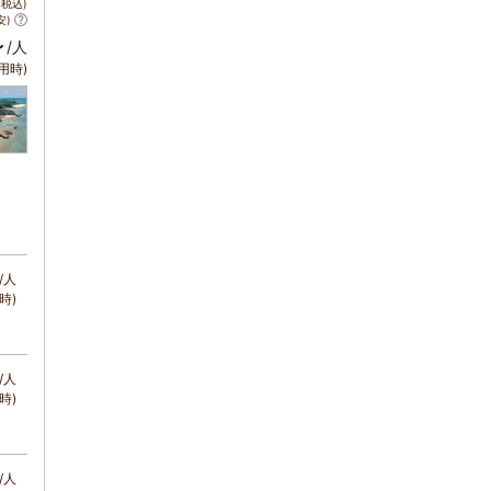
税込)
安)
～
/人
用時)
/人
時)
/人
時)
/人