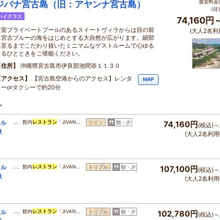
最安料金(
ジバナ宮古島（旧：アヤンナ宮古島）
(目
ハイクラス
74,160円
全室プライベートプールのあるスイートヴィラからは目の前
(大人2名利
に宮古ブルーの海をはじめとする大自然が広がります。細部
に至るまでこだわり抜いたミニマムなゲストルームで心ゆる
まるひとときをご堪能ください。
住所
沖縄県宮古島市伊良部池間添１１３０
アクセス
【宮古島空港からのアクセス】レンタ
MAP
カーorタクシーで約20分
ン
カル
…、館内
レストラン
「JIVAN…
ツイン
朝・夕
74,160円
(税込)～
秋
(大人2名利用
カル
…、館内
レストラン
「JIVAN…
トリプル
朝・夕
107,100円
(税込)～
秋
(大人2名利用
カル
…、館内
レストラン
「JIVAN…
トリプル
朝・夕
102,780円
(税込)～