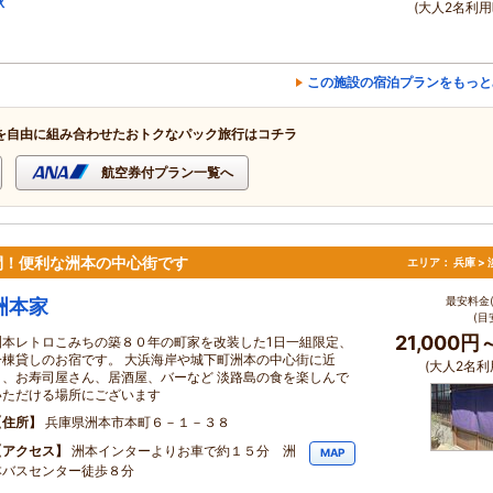
秋
(大人2名利用
この施設の宿泊プランをもっと
を自由に組み合わせたおトクなパック旅行はコチラ
航空券付プラン一覧へ
間！便利な洲本の中心街です
エリア：
兵庫 >
最安料金(
洲本家
(目
21,000円
洲本レトロこみちの築８０年の町家を改装した1日一組限定、
一棟貸しのお宿です。 大浜海岸や城下町洲本の中心街に近
(大人2名利
く、お寿司屋さん、居酒屋、バーなど 淡路島の食を楽しんで
いただける場所にございます
住所
兵庫県洲本市本町６－１－３８
アクセス
洲本インターよりお車で約１５分 洲
MAP
本バスセンター徒歩８分