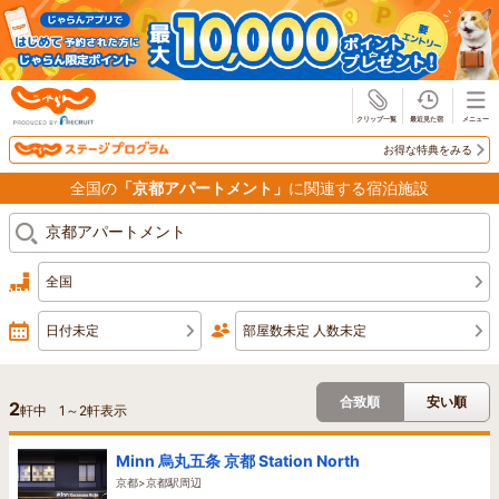
じゃらん
お得な特典をみる
全国の
「京都アパートメント」
に関連する宿泊施設
全国
日付未定
部屋数未定 人数未定
合致順
安い順
2
軒中
1
～
2
軒表示
Minn 烏丸五条 京都 Station North
京都>京都駅周辺