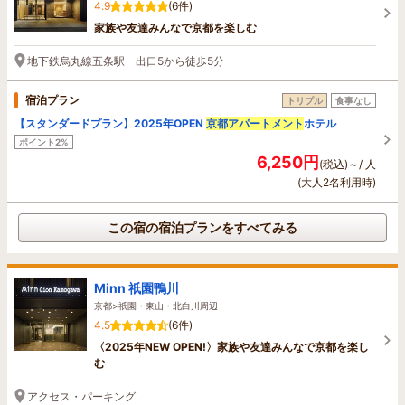
4.9
(6件)
家族や友達みんなで京都を楽しむ
地下鉄烏丸線五条駅 出口5から徒歩5分
宿泊プラン
トリプル
食事なし
【スタンダードプラン】2025年OPEN
京都アパートメント
ホテル
ポイント2%
6,250円
(税込)～/ 人
(大人2名利用時)
この宿の宿泊プランをすべてみる
Minn 祇園鴨川
京都>祇園・東山・北白川周辺
4.5
(6件)
〈2025年NEW OPEN!〉家族や友達みんなで京都を楽し
む
アクセス・パーキング