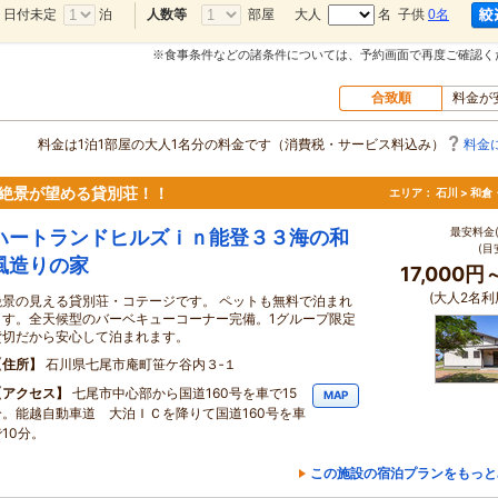
日付未定
泊
部屋
大人
名 子供
0名
人数等
※食事条件などの諸条件については、予約画面で再度ご確認く
合致順
料金が
料金は1泊1部屋の大人1名分の料金です（消費税・サービス料込み）
料金
絶景が望める貸別荘！！
エリア：
石川 > 和
最安料金(
ハートランドヒルズｉｎ能登３３海の和
(目
風造りの家
17,000円
(大人2名利
絶景の見える貸別荘・コテージです。 ペットも無料で泊まれ
ます。全天候型のバーベキューコーナー完備。1グループ限定
貸切だから安心して泊まれます。
住所
石川県七尾市庵町笹ケ谷内３‐１
アクセス
七尾市中心部から国道160号を車で15
MAP
分。能越自動車道 大泊ＩＣを降りて国道160号を車
10分。
この施設の宿泊プランをもっと