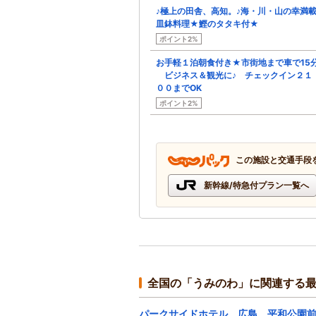
♪極上の田舎、高知。♪海・川・山の幸満
皿鉢料理★鰹のタタキ付★
ポイント2%
お手軽１泊朝食付き★市街地まで車で15分
ビジネス＆観光に♪ チェックイン２１
００までOK
ポイント2%
この施設と交通手段
新幹線/特急付プラン一覧へ
全国の「うみのわ」に関連する
パークサイドホテル 広島 平和公園