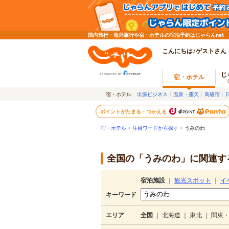
国内旅行・海外旅行や宿・ホテルの宿泊予約はじゃらんnet
こんにちは♪ゲストさん
じ
宿・ホテル
宿・ホテル
出張ビジネス
温泉・露天
高級宿
ポイントがたまる・つかえる
宿・ホテル
>
注目ワードから探す
>
うみのわ
全国の「うみのわ」に関連する
宿泊施設
｜
観光スポット
｜
イ
キーワード
エリア
全国
｜
北海道
｜
東北
｜
関東