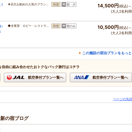
載！
★店主お勧めの人気のプラン…
和室
朝・夕
14,500円
(税込)～
(大人2名利用
♪
◆全客室・ロビー・レストラ…
和室
朝のみ
10,500円
(税込)～
：
(大人2名利用
この施設の宿泊プランをもっと
を自由に組み合わせたおトクなパック旅行はコチラ
航空券付プラン一覧へ
航空券付プラン一覧へ
ページの先頭
最新の宿ブログ
前