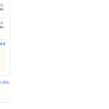
/人
時)
/人
時)
みる
へ戻る↑