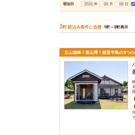
年
月
日
宿泊日
2
軒 絞込み条件に合致
1軒～2軒表示
立山連峰！富山湾！能登半島の3つの
で