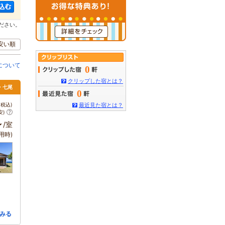
ださい。
安い順
について
0
クリップした宿とは？
倉・七尾
0
税込)
最近見た宿とは？
安)
～
/室
用時)
みる