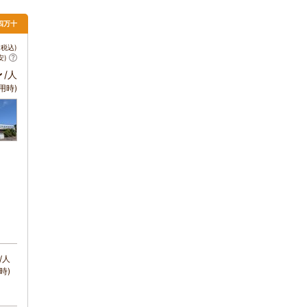
・四万十
税込)
安)
～
/人
用時)
/人
時)