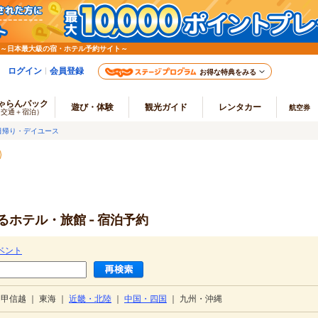
 ～日本最大級の宿・ホテル予約サイト～
ログイン
会員登録
お得な特典をみる
ゃらんパック
遊び・体験
観光ガイド
レンタカー
航空券
（交通＋宿泊）
日帰り・デイユース
ホテル・旅館 - 宿泊予約
ベント
・甲信越
｜
東海
｜
近畿・北陸
｜
中国・四国
｜
九州・沖縄