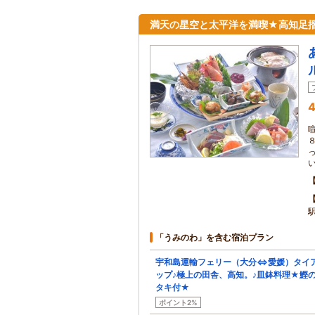
満天の星空と太平洋を満喫★高知足
4
「うみのわ」を含む宿泊プラン
宇和島運輸フェリー（大分⇔愛媛）タイ
ップ♪極上の田舎、高知。♪皿鉢料理★鰹
タキ付★
ポイント2%