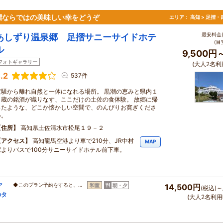
摺ならではの美味しい幸をどうぞ
エリア：
高知 > 足摺
最安料金(
あしずり温泉郷 足摺サニーサイドホテ
(目
ル
9,500円
フォトギャラリー
(大人2名利
.2
537件
喧騒から離れ自然と一体になれる場所。 黒潮の恵みと県内１
８蔵の銘酒が織りなす、ここだけの土佐の食体験。 故郷に帰
ったような、どこか懐かしい空間で、のんびりお寛ぎくださ
い。
住所
高知県土佐清水市松尾１９－２
アクセス
高知龍馬空港より車で210分、JR中村
MAP
駅よりバスで100分サニーサイドホテル前下車。
ア
◆このプラン予約をすると、…
和室
朝・夕
14,500円
(税込)～
のタ
(大人2名利用