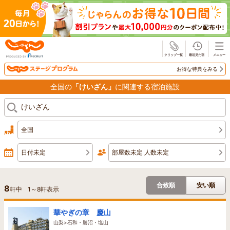
じゃらん
お得な特典をみる
全国の
「けいざん」
に関連する宿泊施設
全国
日付未定
部屋数未定 人数未定
合致順
安い順
8
軒中
1
～
8
軒表示
華やぎの章 慶山
山梨>石和・勝沼・塩山