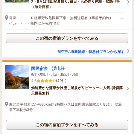
7・8月は渓山閣夏祭り♪縁日・もの作り体験・盆踊り等
（除外日有）
電車・・・ＪＲ嵯峨野線亀岡駅下車 無料送迎有（事前予約制） マ
イカー・・・亀岡ICから約10分
この宿の宿泊プランをすべてみる
航空券/JR新幹線・特急付プランから探す
国民宿舎 渓山荘
栃木>鬼怒川・川治・湯西川・川俣
4.3
(49件)
効能豊かな源泉かけ流し温泉がリピーターに人気♪貸切露
天風呂無料
東北道宇都宮ICから80km約2時間バスは鬼怒川温泉駅より85分川俣温
泉下車徒歩3分
この宿の宿泊プランをすべてみる