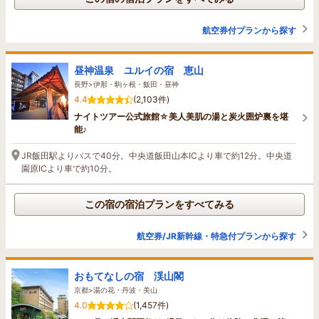
航空券付プランから探す
昼神温泉 ユルイの宿 恵山
長野>伊那・駒ヶ根・飯田・昼神
4.4
(2,103件)
ナイトツアー公式旅館☆美人美肌の湯と炭火囲炉裏を堪
能♪
JR飯田駅よりバスで40分。中央道飯田山本ICより車で約12分。中央道
園原ICより車で約10分。
この宿の宿泊プランをすべてみる
航空券/JR新幹線・特急付プランから探す
おもてなしの宿 渓山閣
京都>湯の花・丹波・美山
4.0
(1,457件)