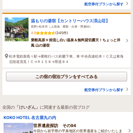
航空券付プランから探す
温もりの湯宿【カントリーハウス渓山荘】
長野>松本市（上高地・乗鞍・白骨・野麦峠）
4.6
(345件)
乗鞍高原☆掛流し白い温泉＆無料貸切露天！ちょっと洋
風 山の湯宿
松本電鉄新島々駅→乗鞍行バス鈴蘭下車。車 中央高速松本ＩＣ又は東海
北陸道清見ＩＣ→Ｒ１５８→県道８４
この宿の宿泊プランをすべてみる
航空券付プランから探す
全国の
「けいざん」
に関連する最新の宿ブログ
KOKO HOTEL 名古屋丸の内
世界遺産探訪 その94
今回から岩手県の平泉地区の世界遺産をご紹介いたしま