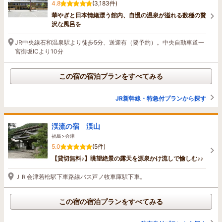
4.8
(3,183件)
華やぎと日本情緒漂う館内、自慢の温泉が溢れる数種の贅
沢な風呂を
JR中央線石和温泉駅より徒歩5分、送迎有（要予約）。中央自動車道一
宮御坂ICより10分
この宿の宿泊プランをすべてみる
JR新幹線・特急付プランから探す
渓流の宿 渓山
福島>会津
5.0
(5件)
【貸切無料♪】眺望絶景の露天を源泉かけ流しで愉しむ♪♪
ＪＲ会津若松駅下車路線バス芦ノ牧車庫駅下車。
この宿の宿泊プランをすべてみる