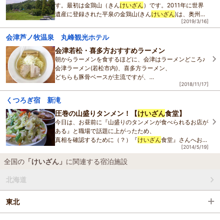
す。最初は金鶏山（きん
けいざん
）です。2011年に世界
遺産に登録された平泉の金鶏山(きん
けいざん
)は、奥州藤
[2019/3/16]
原氏・三代藤原秀衡(ひでひら)によって造られた人工
会津芦ノ牧温泉 丸峰観光ホテル
会津若松・喜多方おすすめラーメン
朝からラーメンを食するほどに、会津はラーメンどころ♪
会津ラーメン(若松市内)、喜多方ラーメン、
どちらも豚骨ベースが主流ですが、
[2018/11/17]
各店のこだわりにより多彩な味わいが楽しめます♪
会津旅のついでに会津の
くつろぎ宿 新滝
圧巻の山盛りタンメン！【
けいざん
食堂】
今日は、お昼前に『山盛りのタンメンが食べられるお店が
ある』と職場で話題に上がったため、
真相を確認するために（？）『
けいざん
食堂』さんへお邪
[2014/5/19]
魔してまいりました！
全国の
「けいざん」
に関連する宿泊施設
レトロな雰囲気のお店へと入り、メニュ
北海道
東北