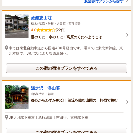
航空券付プランから探す
旅館恵山荘
栃木>塩原・矢板・大田原・西那須野
4.0
(22件)
湯のくに・水のくに・高原のくにへようこそ
車では東北自動車道から国道400号経由です。電車では東北新幹線、東
北本線で、JRバスにより塩原温泉へ。
この宿の宿泊プランをすべてみる
湯之沢 渓山荘
山梨>大月・都留
都心からわずか80分！清流を臨む山間の一軒宿で和む
JR大月駅下車富士急行線富士吉田行、東桂駅下車
この宿の宿泊プランをすべてみる