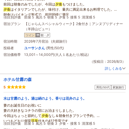
前回は朝食のみでしたが、今回は
夕食
もつけました。
夕食
はイタリアンでしたが、味付け、量共に満足出来るお料理でした。
朝食はバイキング形式で、前回同様に満足。
項目別評価
部屋 5
風呂 5
朝食 5
夕食 5
接客 5
清潔感 5
ニセコ
の
温泉
はどこもよい効能がありますが、浴場は少し小さいですが、源泉
宿泊プラン
【じゃらんスペシャルウィーク】2食付き｜アンヌプリディナー
かけ流しで体がよく温まります。
（羊蹄山ビュー）
ツイン
朝・夕
宿泊時期
2026年7月宿泊 (夫婦旅行)
投稿者
ユーサンさん
(男性/50代)
宿泊価格帯
13,001～14,000円(大人１名あたり/税込)
（投稿日：2026/8/3）
詳しくみる
ホテル甘露の森
5
男性/50代
家族旅行
水は甘露のよう。湯は絹のよう。香りは花弁のよう。
妻のお誕生日のお祝いに
妻の大好きなコチラの宿にお泊まりしました。
今回はちょっと節約して
夕食
なし＆朝食付きプランで予約。
いつもどおり個室
温泉
付きの412号室です。
項目別評価
部屋 5
風呂 5
朝食 3
夕食 -
接客 5
清潔感 5
お部屋に入るとリビングテーブルの上にバースデーカードが