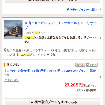
航空券付プランから探す
東山ニセコビレッジ・リッツカールトン・リザー
ブ
北海道>
ニセコ
・ルスツ
ニセコ
の大自然と上質なおもてなしを感じる、リゾートホ
テル
新千歳空港・札幌より冬季スキーバス運行。倶知安駅より無料シャトル
バス運行。
ニセコ
駅よりタクシー10分。
宿泊プラン
ダブル
朝のみ
【こだわりの朝食付】14日前予約で旅をお得に！20％OFFプラン －返金
不可－
ポイント2%
27,285円
(税込)～/ 人
(大人2名利用時)
この宿の宿泊プランをすべてみる