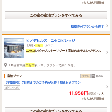
(大人2名利用時)
この宿の宿泊プランをすべてみる
航空券付プランから探す
ヒノデヒルズ ニセコビレッジ
北海道>
ニセコ
・ルスツ
ニセコ
レビッジスキーリゾート直結のホテルレジデンス
ＪＲ函館本線
ニセコ
駅下車、タクシーで約１５分。
宿泊プラン
ダブル
朝のみ
【早期割引】7日前までのご予約がお得！朝食付きプラン
ポイント2%
11,958円
(税込)～/ 人
(大人2名利用時)
この宿の宿泊プランをすべてみる