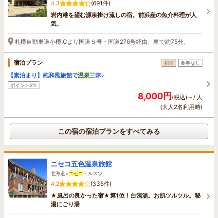
4.3
(691件)
岩内港を望む源泉掛け流しの宿。前浜産の魚介料理が人
気。
札樽自動車道小樽ICより国道５号・国道276号経由。車で約75分。
宿泊プラン
和室
食事なし
【素泊まり】純和風旅館で
温泉
三昧♪
ポイント2%
8,000円
(税込)～/ 人
(大人2名利用時)
この宿の宿泊プランをすべてみる
ニセコ五色温泉旅館
北海道>
ニセコ
・ルスツ
4.2
(335件)
★風呂の良かった宿★第1位！白濁湯。お肌ツルツル。秘
湯にごり湯