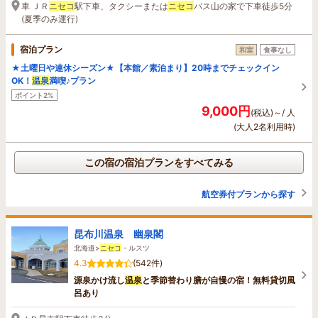
車 ＪＲ
ニセコ
駅下車、タクシーまたは
ニセコ
バス山の家で下車徒歩5分
(夏季のみ運行)
宿泊プラン
和室
食事なし
★土曜日や連休シーズン★【本館／素泊まり】20時までチェックイン
OK！
温泉
満喫♪プラン
ポイント2%
9,000円
(税込)～/ 人
(大人2名利用時)
この宿の宿泊プランをすべてみる
航空券付プランから探す
昆布川温泉 幽泉閣
北海道>
ニセコ
・ルスツ
4.3
(542件)
源泉かけ流し
温泉
と季節替わり膳が自慢の宿！無料貸切風
呂あり