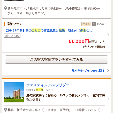
新千歳空港・JR札幌駅より車で約120分 JR小樽駅より車で約90分
ひらふスキー場より車で5分
宿泊プラン
ツイン
朝のみ
【26-27年冬】冬の
ニセコ
で雪原風景と
温泉
朝食付（
夕食
なし）
ポイント2%
66,000円
(税込)～/ 人
(大人2名利用時)
この宿の宿泊プランをすべてみる
航空券付プランから探す
ウェスティン ルスツリゾート
北海道>
ニセコ
・ルスツ
夏の家族旅行にお勧め！ルスツの贅沢メゾネット空間で特
別な休日を
札幌・新千歳空港～車90分（送迎有・要予約）JR洞爺駅～バス60分。