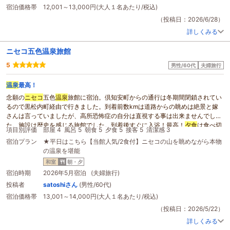
宿泊客であるご高齢の女性が
宿泊価格帯
12,001～13,000円(大人１名あたり/税込)
両手を胸の前で合わせて、若かりし頃を懐かしんでいたのがとても印象的でし
（投稿日：2026/6/28）
た。
詳しくみる
「なんだかすごく良かった(*´v`*)」
妻のその言葉に、ボクも、妻の誕生日に花を添えられたような
ニセコ五色温泉旅館
そんな気持ちになりました。
今回も素晴らしい滞在となりました。
5
男性/60代
夫婦旅行
必ずまた、再訪します。
温泉
最高！
念願の
ニセコ
五色
温泉
旅館に宿泊。倶知安町からの通行は冬期間閉鎖されてい
るので黒松内町経由で行きました。到着前数kmは道路からの眺めは絶景と嫁
さんは言っていましたが、高所恐怖症の自分は直視する事は出来ませんでし
た。施設は歴史を感じる旅館でした。到着後すぐに入浴！最高！
夕食
は食べ切
項目別評価
部屋 4
風呂 5
朝食 5
夕食 5
接客 5
清潔感 3
れない量でした。朝食も美味しく頂きました。スタッフさんも凄く親切です。
宿泊プラン
★平日はこちら【当館人気/2食付】ニセコの山を眺めながら本物
また行きたいです。
の温泉を堪能
和室
朝・夕
宿泊時期
2026年5月宿泊 (夫婦旅行)
投稿者
satoshiさん
(男性/60代)
宿泊価格帯
13,001～14,000円(大人１名あたり/税込)
（投稿日：2026/5/22）
詳しくみる