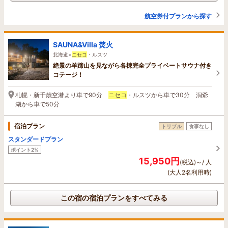
航空券付プランから探す
SAUNA&Villa 焚火
北海道>
ニセコ
・ルスツ
絶景の羊蹄山を見ながら各棟完全プライベートサウナ付き
コテージ！
札幌・新千歳空港より車で90分
ニセコ
・ルスツから車で30分 洞爺
湖から車で50分
宿泊プラン
トリプル
食事なし
スタンダードプラン
ポイント2%
15,950円
(税込)～/ 人
(大人2名利用時)
この宿の宿泊プランをすべてみる