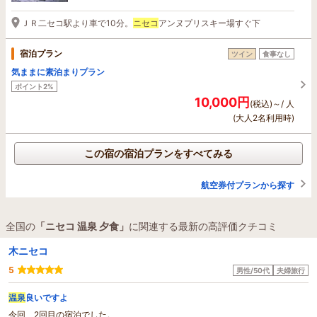
ＪＲ二セコ駅より車で10分。
ニセコ
アンヌプリスキー場すぐ下
宿泊プラン
ツイン
食事なし
気ままに素泊まりプラン
ポイント2%
10,000円
(税込)～/ 人
(大人2名利用時)
この宿の宿泊プランをすべてみる
航空券付プランから探す
全国の
「ニセコ 温泉 夕食」
に関連する最新の高評価クチコミ
木ニセコ
5
男性/50代
夫婦旅行
温泉
良いですよ
今回、2回目の宿泊でした。