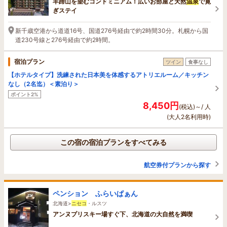
羊蹄山を望むコンドミニアム！広いお部屋と天然
温泉
で寛
ぎステイ
新千歳空港から道道16号、国道276号経由で約2時間30分。札幌から国
道230号線と276号経由で約2時間。
宿泊プラン
ツイン
食事なし
【ホテルタイプ】洗練された日本美を体感するアトリエルーム／キッチン
なし（2名迄）＜素泊り＞
ポイント2%
8,450円
(税込)～/ 人
(大人2名利用時)
この宿の宿泊プランをすべてみる
航空券付プランから探す
ペンション ふらいぱぁん
北海道>
ニセコ
・ルスツ
アンヌプリスキー場すぐ下、北海道の大自然を満喫