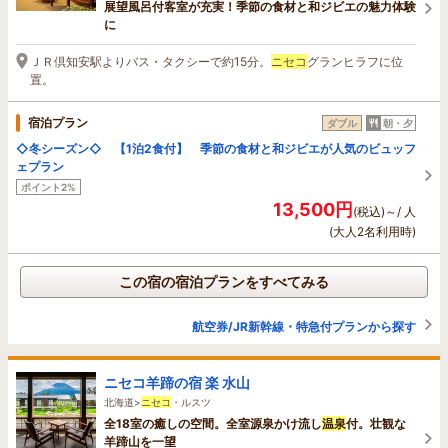
展望風呂付客室が充実！季節の食材と和ジビエの魅力体験
に
ＪＲ倶知安駅よりバス・タクシーで約15分。
ニセコ
グランヒラフに位
置。
宿泊プラン
ダブル
朝・夕
◇冬シーズン◇ 【1泊2食付】 季節の食材と和ジビエが人気のビュッフ
ェプラン
ポイント2%
13,500円
(税込)～/ 人
(大人2名利用時)
この宿の宿泊プランをすべてみる
航空券/JR新幹線・特急付プランから探す
ニセコ羊蹄の宿 楽 水山
北海道>
ニセコ
・ルスツ
全18室の癒しの空間。全室源泉かけ流し
温泉
付。壮観な
羊蹄山を一望