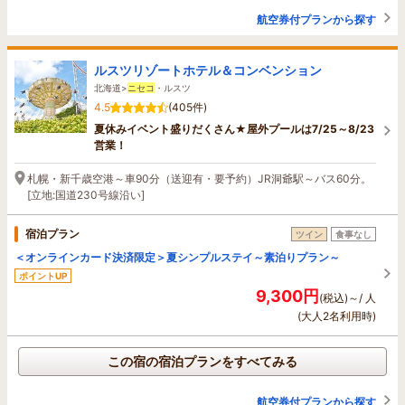
航空券付プランから探す
ルスツリゾートホテル＆コンベンション
北海道>
ニセコ
・ルスツ
4.5
(405件)
夏休みイベント盛りだくさん★屋外プールは7/25～8/23
営業！
札幌・新千歳空港～車90分（送迎有・要予約）JR洞爺駅～バス60分。
[立地:国道230号線沿い]
宿泊プラン
ツイン
食事なし
＜オンラインカード決済限定＞夏シンプルステイ～素泊りプラン～
ポイントUP
9,300円
(税込)～/ 人
(大人2名利用時)
この宿の宿泊プランをすべてみる
航空券付プランから探す