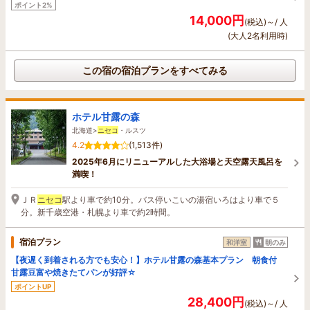
ポイント2%
14,000円
(税込)～/ 人
(大人2名利用時)
この宿の宿泊プランをすべてみる
ホテル甘露の森
北海道>
ニセコ
・ルスツ
4.2
(1,513件)
2025年6月にリニューアルした大浴場と天空露天風呂を
満喫！
ＪＲ
ニセコ
駅より車で約10分。バス停いこいの湯宿いろはより車で５
分。新千歳空港・札幌より車で約2時間。
宿泊プラン
和洋室
朝のみ
【夜遅く到着される方でも安心！】ホテル甘露の森基本プラン 朝食付
甘露豆富や焼きたてパンが好評☆
ポイントUP
28,400円
(税込)～/ 人