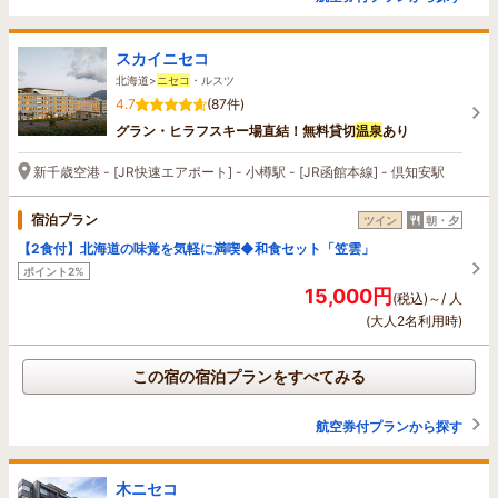
スカイニセコ
北海道>
ニセコ
・ルスツ
4.7
(87件)
グラン・ヒラフスキー場直結！無料貸切
温泉
あり
新千歳空港 - [JR快速エアポート] - 小樽駅 - [JR函館本線] - 倶知安駅
宿泊プラン
ツイン
朝・夕
【2食付】北海道の味覚を気軽に満喫◆和食セット「笠雲」
ポイント2%
15,000円
(税込)～/ 人
(大人2名利用時)
この宿の宿泊プランをすべてみる
航空券付プランから探す
木ニセコ