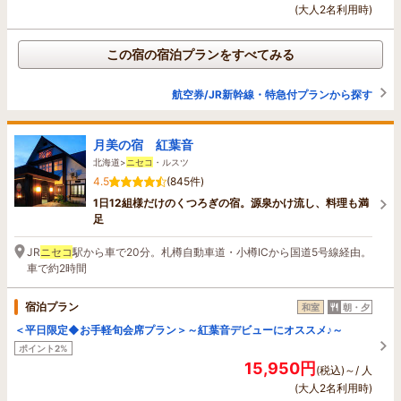
(大人2名利用時)
この宿の宿泊プランをすべてみる
航空券/JR新幹線・特急付プランから探す
月美の宿 紅葉音
北海道>
ニセコ
・ルスツ
4.5
(845件)
1日12組様だけのくつろぎの宿。源泉かけ流し、料理も満
足
JR
ニセコ
駅から車で20分。札樽自動車道・小樽ICから国道5号線経由。
車で約2時間
宿泊プラン
和室
朝・夕
＜平日限定◆お手軽旬会席プラン＞～紅葉音デビューにオススメ♪～
ポイント2%
15,950円
(税込)～/ 人
(大人2名利用時)