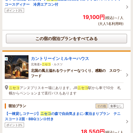
コースディナー 冷房エアコン付
ポイント2%
19,100円
(税込)～/ 人
(大人1名利用時)
この宿の宿泊プランをすべてみる
カントリーインミルキーハウス
北海道>
ニセコ
・ルスツ
北国の風土溢れるウッディーなつくり、感動の スロウ･
フード
ニセコ
アンヌプリスキー場にあります。JR
ニセコ
駅から車で10分 札
幌からペンションまで直行バスもあります
宿泊プラン
その他
食事なし
【一棟貸しコテージ】
ニセコ
の森で自由気ままに♪素泊まりプラン テニ
スコート2面・BBQコンロ付き
ポイント2%
18,550円
(税込)～/ 人