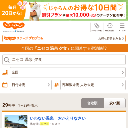
じゃらん
お得な特典をみる
全国の
「ニセコ 温泉 夕食」
に関連する宿泊施設
全国
日付未定
部屋数未定 人数未定
合致順
安い順
29
軒中
1
～
29
軒表示
いわない温泉 おかえりなさい
北海道>
ニセコ
・ルスツ