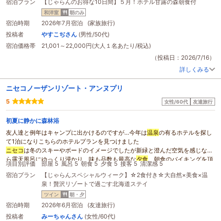
宿泊プラン
【じゃらんのお得な10日間】５月！ホテル甘露の森朝食付
そっと置かれていました。
ニセコ
昆布
温泉
ホテル甘露の森
和洋室
朝のみ
昆布
温泉
という名前の由来は諸説あります。
宿泊時期
2026年7月宿泊 (家族旅行)
アイヌの人たちが木に昆布を巻きつけ、道しるべにしたという説
投稿者
やすこぢさん
(男性/50代)
漁師と農家が物々交換する場所に昆布を巻いて目印としていた風習から、物々
宿泊価格帯
21,001～22,000円(大人１名あたり/税込)
交換に出かけることを「昆布に行く」と言うようになり、そのまま地名になっ
たという説
（投稿日：2026/7/16）
アイヌ語の「ドコンボ・ヌプリ」（小さなこぶ山の意）が訛ったという説
詳しくみる
泉質は含硫黄－ナトリウム・カルシウム－塩化物・炭酸水素塩
温泉
（硫化水素
型）
ニセコノーザンリゾート・アンヌプリ
pH6.4の弱酸性のお湯は、まるで絹のような心地よい入浴感を得られます。
新鮮な源泉から漂うほのかな硫黄の香りは、一般的な硫黄臭とは一線を画して
5
女性/60代
友達旅行
おり、品格さえ感じます。
例えるなら、まるで花弁のよう。
初夏に静かに森林浴
「ここのお湯、大好きなの！」
友人達と例年はキャンプに出かけるのですが…今年は
温泉
の有るホテルを探し
妻が心の底から喜んでおります。
て1泊になりこちらのホテルプランを見つけました
湯上がりは、自分の肌のスベスベさに驚きます。
ニセコ
は冬のスキーやボードのイメージでしたが新緑と澄んだ空気を感じなが
お部屋の
温泉
から上がり、カラカラに乾いた喉を潤すのは
ら露天風呂にゆっくり浸かり 味も品数も最高な
夕食
、朝食のバイキングを頂
ホテルから程近くに湧き出ている
項目別評価
部屋 5
風呂 5
朝食 5
夕食 5
接客 5
清潔感 5
き素敵な仲間達と楽しい１日を過ごせました
その名も「甘露水」。
宿泊プラン
【じゃらんスペシャルウィーク】☆2食付き☆大自然×美食×温
フロントのスタッフをはじめバイキング会場のスタッフの皆さんやベッドメー
19:30
泉！贅沢リゾートで過ごす北海道ステイ
キングされている方等もにこやかでとても感じが良かったです
宿泊の楽しみの一つ、森の演奏会の始まりです。
また訪れたいホテルが一つ増えました
ツイン
朝・夕
地域に根差す演奏家たちが、日替わりでミニ演奏会を開催しています。
ありがとうございました
宿泊時期
2026年6月宿泊 (友達旅行)
この日はヴァイオリンとピアノ演奏
投稿者
みーちゃんさん
(女性/60代)
名画「サウンドオブミュージック」の挿入曲が演奏されると