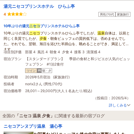
湯元ニセコプリンスホテル ひらふ亭
4
男性/70代
家族旅行
10年ぶりの湯元
ニセコ
プリンスホテルひらふ亭
10年ぶりの湯元
ニセコ
プリンスホテルひらふ亭でしたが、
温泉
自体は、以前と
同じく良質でしたが、
夕食
・朝食ビュッフェの質的低下は、否めませんでし
た。それでも、翌朝、旭日を浴びた羊蹄山を、眺めることができ、満足してい
ます。
項目別評価
部屋 4
風呂 4
朝食 4
夕食 4
接客 3
清潔感 4
宿泊プラン
【スタンダードプラン】 季節の食材と和ジビエが人気のビュッ
フェプラン #1泊2食付
ツイン
朝・夕
宿泊時期
2026年5月宿泊 (家族旅行)
投稿者
norix2さん (男性/70代)
宿泊価格帯
28,001～29,000円(大人１名あたり/税込)
（投稿日：2026/5/4）
詳しくみる
全国の
「ニセコ 温泉 夕食」
に関連する最新の宿ブログ
ニセコアンヌプリ温泉 湯心亭