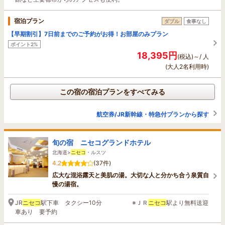
宿泊プラン
ダブル
食事なし
【早期割引】7日前までのご予約がお得！お部屋のみプラン
ポイント2%
18,395円
(税込)～/ 人
(大人2名利用時)
この宿の宿泊プランをすべてみる
航空券/JR新幹線・特急付プランから探す
旬の宿 ニセコグランドホテル
北海道>
ニセコ
・ルスツ
4.2
(37件)
広大な混浴露天と美肌の湯。大切な人と分かち合う泉質自
慢の湯宿。
JR
ニセコ
駅下車 タクシー10分 ※ＪＲ
ニセコ
駅より無料送迎
車あり 要予約