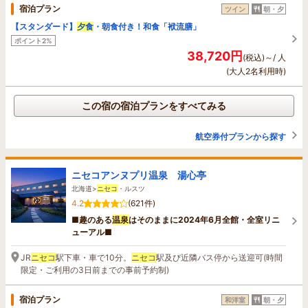
宿泊プラン
ツイン
朝・夕
【スタンダード】
夕食
・朝食付き！和食「袱流膳」
ポイント2%
38,720円
(税込)～/ 人
(大人2名利用時)
この宿の宿泊プランをすべてみる
航空券付プランから探す
ニセコアンヌプリ温泉 湯心亭
北海道>
ニセコ
・ルスツ
4.2
(621件)
■趣のある
温泉
はそのままに2024年6月全館・全室リニ
ューアル■
JR
ニセコ
駅下車・車で10分。
ニセコ
駅及び近隣バス停から送迎可(時間
限定・ご利用の3日前までの事前予約制)
宿泊プラン
和洋室
朝・夕