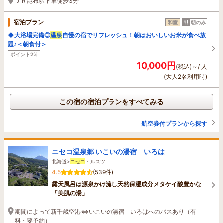
ＪＲ昆布駅下車徒歩3分
宿泊プラン
和室
朝のみ
◆大浴場完備◎
温泉
自慢の宿でリフレッシュ！朝はおいしいお米が食べ放
題♪＜朝食付＞
ポイント2%
10,000円
(税込)～/ 人
(大人2名利用時)
この宿の宿泊プランをすべてみる
航空券付プランから探す
ニセコ温泉郷 いこいの湯宿 いろは
北海道>
ニセコ
・ルスツ
4.5
(539件)
露天風呂は源泉かけ流し天然保湿成分メタケイ酸豊かな
「美肌の湯」
期間によって新千歳空港⇔いこいの湯宿 いろはへのバスあり（有
料・要予約）