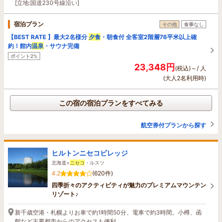
[立地:国道230号線沿い]
宿泊プラン
その他
食事なし
【BEST RATE 】最大2名様分
夕食
・朝食付 全客室2階層76平米以上確
約！館内
温泉
・サウナ完備
ポイント2%
23,348円
(税込)～/ 人
(大人2名利用時)
この宿の宿泊プランをすべてみる
航空券付プランから探す
ヒルトンニセコビレッジ
北海道>
ニセコ
・ルスツ
4.2
(620件)
四季折々のアクティビティが魅力のプレミアムマウンテン
リゾート♪
新千歳空港・札幌よりお車で約1時間50分、電車で約3時間。小樽、函
館など主要都市からのアクセスも便利。