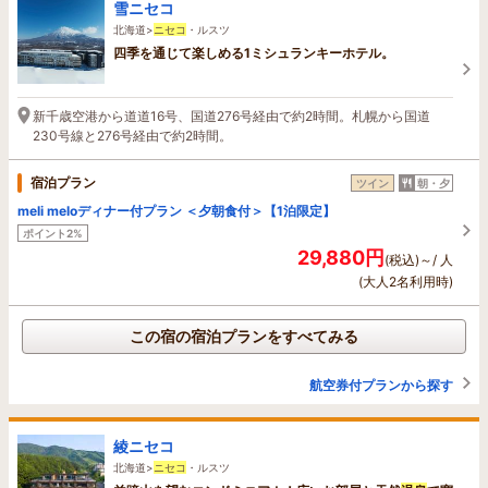
雪ニセコ
北海道>
ニセコ
・ルスツ
四季を通じて楽しめる1ミシュランキーホテル。
新千歳空港から道道16号、国道276号経由で約2時間。札幌から国道
230号線と276号経由で約2時間。
宿泊プラン
ツイン
朝・夕
meli meloディナー付プラン ＜夕朝食付＞【1泊限定】
ポイント2%
29,880円
(税込)～/ 人
(大人2名利用時)
この宿の宿泊プランをすべてみる
航空券付プランから探す
綾ニセコ
北海道>
ニセコ
・ルスツ