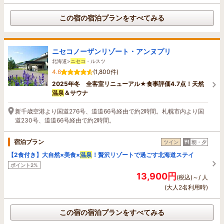
この宿の宿泊プランをすべてみる
ニセコノーザンリゾート・アンヌプリ
北海道>
ニセコ
・ルスツ
4.6
(1,800件)
2025年冬 全客室リニューアル★食事評価4.7点！天然
温泉
＆サウナ
新千歳空港より国道276号、道道66号経由で約2時間。札幌市内より国
道230号、道道66号経由で約2時間。
宿泊プラン
ツイン
朝・夕
【2食付き】大自然×美食×
温泉
！贅沢リゾートで過ごす北海道ステイ
ポイント2%
13,900円
(税込)～/ 人
(大人2名利用時)
この宿の宿泊プランをすべてみる