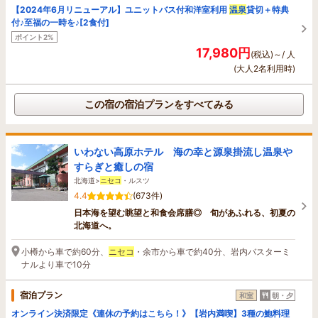
【2024年6月リニューアル】ユニットバス付和洋室利用
温泉
貸切＋特典
付♪至福の一時を♪[2食付]
ポイント2%
17,980円
(税込)～/ 人
(大人2名利用時)
この宿の宿泊プランをすべてみる
いわない高原ホテル 海の幸と源泉掛流し温泉や
すらぎと癒しの宿
北海道>
ニセコ
・ルスツ
4.4
(673件)
日本海を望む眺望と和食会席膳◎ 旬があふれる、初夏の
北海道へ。
小樽から車で約60分、
ニセコ
・余市から車で約40分、岩内バスターミ
ナルより車で10分
宿泊プラン
和室
朝・夕
オンライン決済限定《連休の予約はこちら！》【岩内満喫】3種の鮑料理