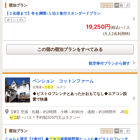
宿泊プラン
ツイン
朝・夕
【２名様まで】冬を満喫♪１泊２食付スタンダードプラン
ポイント2%
19,250円
(税込)～/ 人
(大人2名利用時)
この宿の宿泊プランをすべてみる
航空券付プランから探す
ペンション コットンファーム
北海道>
ニセコ
・ルスツ
◆ビストロフレンチとあったかおもてなし◆エアコン設
置で快適
【車】空港・札幌～約2時間．小樽～約90分．函館～約3時間半 JR
ニ
セコ
駅～バス＊予約制200円又はタクシー
宿泊プラン
ツイン
朝・夕
じゃらん限定【2食付】◆
ニセコ
産新鮮野菜たっぷり◆ビストロフレンチ