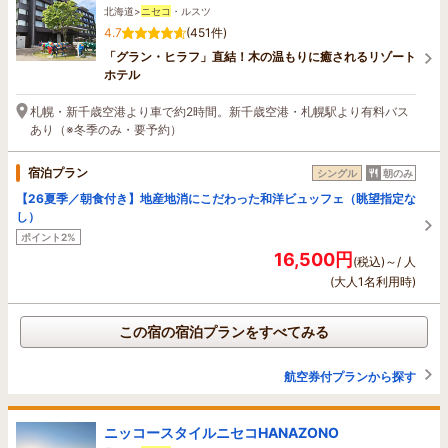
北海道>
ニセコ
・ルスツ
4.7
(451件)
「グラン・ヒラフ」直結！木の温もりに癒されるリゾート
ホテル
札幌・新千歳空港より車で約2時間。新千歳空港・札幌駅より有料バス
あり（※冬季のみ・要予約）
宿泊プラン
シングル
朝のみ
【26夏季／朝食付き】地産地消にこだわった和洋ビュッフェ（眺望指定な
し）
ポイント2%
16,500円
(税込)～/ 人
(大人1名利用時)
この宿の宿泊プランをすべてみる
航空券付プランから探す
ニッコースタイルニセコHANAZONO