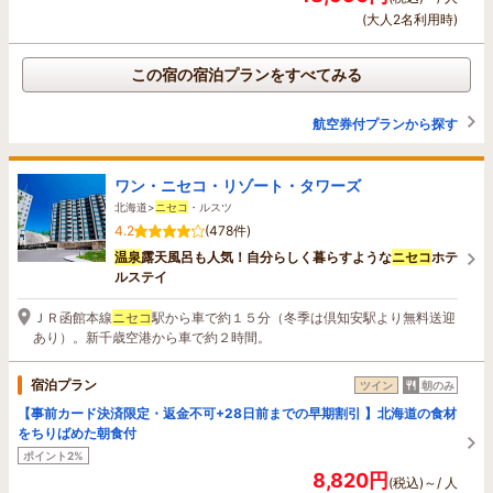
(大人2名利用時)
この宿の宿泊プランをすべてみる
航空券付プランから探す
ワン・ニセコ・リゾート・タワーズ
北海道>
ニセコ
・ルスツ
4.2
(478件)
温泉
露天風呂も人気！自分らしく暮らすような
ニセコ
ホテ
ルステイ
ＪＲ函館本線
ニセコ
駅から車で約１５分（冬季は倶知安駅より無料送迎
あり）。新千歳空港から車で約２時間。
宿泊プラン
ツイン
朝のみ
【事前カード決済限定・返金不可+28日前までの早期割引 】北海道の食材
をちりばめた朝食付
ポイント2%
8,820円
(税込)～/ 人