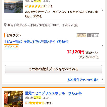
北海道>
ニセコ
・ルスツ
4.1
(110件)
2024年冬オープン ライフスタイルホテルならではの心
地よい滞在を
◆新千歳空港から 国道276号線で110km。平常時2時間
宿泊プラン
ダブル
朝のみ
【ビュー確約】羊蹄山を望む特別ステイ（朝食付）
ポイントUP
12,120円
(税込)～/ 人
(大人2名利用時)
この宿の宿泊プランをすべてみる
航空券付プランから探す
湯元ニセコプリンスホテル ひらふ亭
北海道>
ニセコ
・ルスツ
4.2
(89件)