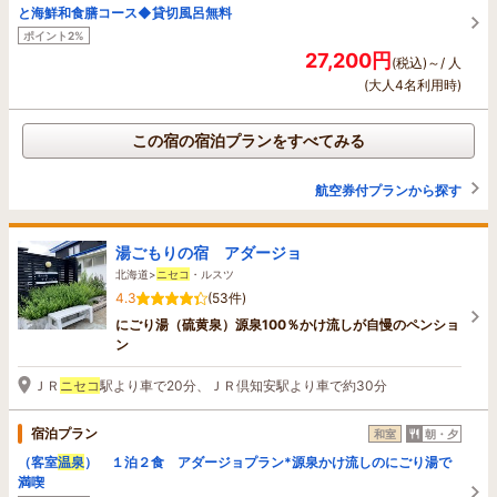
と海鮮和食膳コース◆貸切風呂無料
ポイント2%
27,200円
(税込)～/ 人
(大人4名利用時)
この宿の宿泊プランをすべてみる
航空券付プランから探す
湯ごもりの宿 アダージョ
北海道>
ニセコ
・ルスツ
4.3
(53件)
にごり湯（硫黄泉）源泉100％かけ流しが自慢のペンショ
ン
ＪＲ
ニセコ
駅より車で20分、ＪＲ倶知安駅より車で約30分
宿泊プラン
和室
朝・夕
（客室
温泉
） １泊２食 アダージョプラン*源泉かけ流しのにごり湯で
満喫