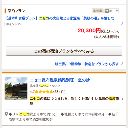
宿泊プラン
和洋室
朝・夕
【基本和食膳プラン】
ニセコ
の大自然と自家源泉「美肌の湯」を愉しむ
ポイント2%
20,300円
(税込)～/ 人
(大人2名利用時)
この宿の宿泊プランをすべてみる
航空券/JR新幹線・特急付プランから探す
ニセコ昆布温泉鶴雅別荘 杢の抄
北海道>
ニセコ
・ルスツ
4.7
(234件)
ニセコ
の森につつまれる、新しくも懐かしい風情の
温泉
旅
館
◆ＪＲ
ニセコ
駅より車で約15分 ◆札幌より車で約1時間50分 ◆新千
歳空港より車で約2時間30分