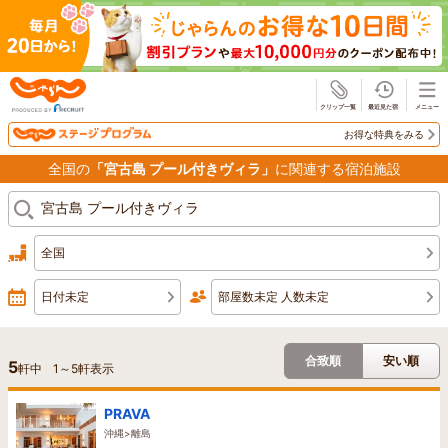
じゃらん
お得な特典をみる
全国の
「宮古島 プール付きヴィラ」
に関連する宿泊施設
全国
日付未定
部屋数未定 人数未定
合致順
安い順
5
軒中
1
～
5
軒表示
PRAVA
沖縄>離島