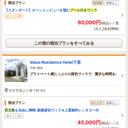
宿泊プラン
和洋室
食事なし
【スタンダード】オーシャンビューを望む
プール付きヴィラ
ポイントUP
80,000円
(税込)～/ 室
(大人2名利用時)
この宿の宿泊プランをすべてみる
Value Residence Hotel下里
沖縄>離島
プライベート感たっぷりの貸切ヴィラで、贅沢な時間を。
宮古空港より車で約 6分
宿泊プラン
4ベッド
食事なし
宮古島
を自由に満喫♪新築貸切ヴィラ＆上質無料レンタカー付
ポイント2%
45,000円
(税込)～/ 人