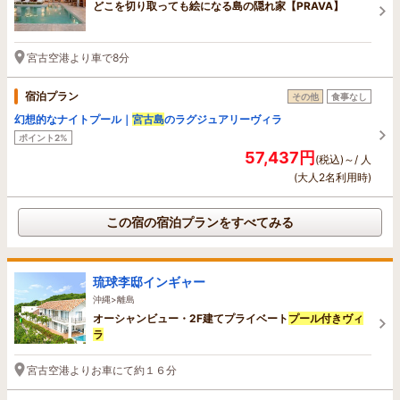
どこを切り取っても絵になる島の隠れ家【PRAVA】
宮古空港より車で8分
宿泊プラン
その他
食事なし
幻想的なナイトプール｜
宮古島
のラグジュアリーヴィラ
ポイント2%
57,437円
(税込)～/ 人
(大人2名利用時)
この宿の宿泊プランをすべてみる
琉球李邸インギャー
沖縄>離島
オーシャンビュー・2F建てプライベート
プール付きヴィ
ラ
宮古空港よりお車にて約１６分