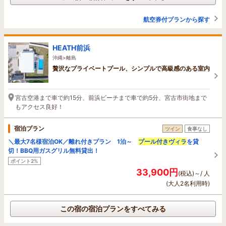
航空券付プランから探す
HEATH前浜
沖縄>離島
贅沢なプライベートプール、シンプルで高級感のある室内
宮古空港まで車で約15分、前浜ビーチまで車で約5分、宮古市街地まで
もアクセス良好！
宿泊プラン
ツイン
食事なし
＼最大7名様宿泊OK／離れ付きプラン 1泊～
プール付きヴィラ
を貸
切！BBQ用ガスグリル無料貸出！
ポイント2%
33,900円
(税込)～/ 人
(大人2名利用時)
この宿の宿泊プランをすべてみる