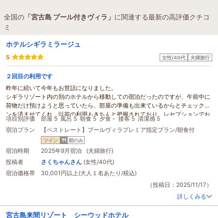
全国の
「宮古島 プール付きヴィラ」
に関連する最新の高評価クチコ
ミ
ホテルシギラミラージュ
5
女性/40代
夫婦旅行
２回目の利用です
昨年に続いて今年もお世話になりました。
シギラリゾート内の別のホテルから移動しての宿泊だったのですが、午前中に
荷物だけ預けようと思っていたら、部屋の準備も出来ているからとチェックイ
ンを済ませてくれ、以前の利用もきちんと把握されており、レセプションでお
項目別評価
部屋 5
風呂 5
朝食 5
夕食 -
接客 5
清潔感 5
かえりなさいと言ってくださいました。
宿泊プラン
【ベストレート】プールヴィラプレミア指定プラン/朝食付
お部屋の中にもメッセージカードがあり、あたたかいおもてなしに嬉しくなり
ました。
ツイン
朝のみ
プール付きヴィラ
でしたがプールも大きく夫婦2人で泳ぐにも充分な広さでし
宿泊時期
2025年9月宿泊 (夫婦旅行)
た。
投稿者
さくちゃんさん
(女性/40代)
ただ、上の階の方がプールから水を溢れさせるような遊び方をしていたよう
宿泊価格帯
30,001円以上(大人１名あたり/税込)
で、屋根から滝のように流れてきたのでその間は私たちがプールを使えなかっ
たのは残念でした。
（投稿日：2025/11/17）
でもスタッフの皆様の応対や施設、ラウンジはとても満足ですので
宮古島
に訪
詳しくみる
れる際は必ずまた利用させていただきます！
リラックス出来る環境を提供してくださり、ありがとうございました。
宮古島来間リゾート シーウッドホテル