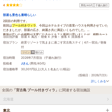
4
男性/40代
子連れ旅行
部屋も景色も素晴らしい
2回目の利用です。
前回は
プール付きヴィラ
、今回はホテルタイプの首里ハウスを利用させていた
だきましたが、部屋の広さ、綺麗さ共に満足いくものでした。
敷地が広いため移動が大変になるかとも？と最初は思いましたが、移動カート
項目別評価
部屋 4
風呂 -
朝食 4
夕食 -
接客 4
清潔感 4
や車がすぐに迎えに来てくれるため一切、不便は感じません。
宿泊プラン
絶景リゾートで気ままに過ごす宮古島ステイ｜4/1～宿泊／朝食
日中は
宮古島
ブルーを感じる海、夜は天の川が肉眼で見れるレベルの星空で景
付
色も最高でした！
宮古島
の旅行の際は必ず利用させてもらいます。
ツイン
朝のみ
宿泊時期
2026年7月宿泊 (子連れ旅行)
投稿者
Jさん
(男性/40代)
宿泊価格帯
30,001円以上(大人１名あたり/税込)
（投稿日：2026/7/23）
詳しくみる
全国の
「宮古島 プール付きヴィラ」
に関連する宿泊施設
北海道
東北