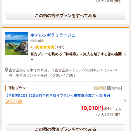
(大人2名利用時)
この宿の宿泊プランをすべてみる
ホテルシギラミラージュ
沖縄>離島
4.8
(96件)
宮古ブルーを眺める「特等席」～旅人を魅了する蒼の楽園
～
宮古空港から車で約15分。（宮古空港～ホテル間の無料シャトルバス
有、空港カウンター受付／10:00～17:30）
宿泊プラン
ツイン
朝のみ
【早期割120】120日前予約早取りプラン＜事前決済限定＞/朝食付
ポイントUP
19,910円
(税込)～/ 人
(大人2名利用時)
この宿の宿泊プランをすべてみる